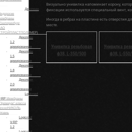
Визуально унивилка напоминает корону, котор
Декопран
фиксации используется специальный винт, кот
едорогие
мембраны
Иногда в ребрах на пластине есть отверстия 
Екатеринбург,
месте.
ЗАО
СТРОЙПЛАСТПОЛИМЕР)
DETAILS
DETAILS
Декопран
1.2
Унивилка резьбовая
Унивилка рез
армированная
Декопран
ф38, L-350/500
ф38, L-550
1.5
армированная
Декопран
1.8
армированная
Декопран
2.0
армированная
Logicroof
V-RP
Мембраны
Премиум” класса
ТехноНИКОЛЬ,
язань
Logicroof
V-RP
1.2
Logicroof