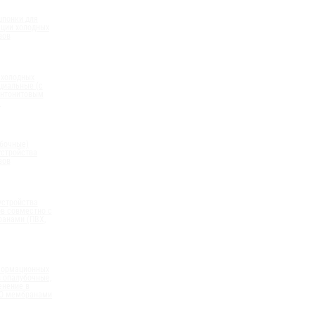
шпонки для
ации холодных
вов
 холодных
циальные (с
нтонитовым
)
бочные)
устройства
вов
устройства
в совместно с
анами (ПВХ,
формационных
 опалубочные,
енение в
ПО мембранами