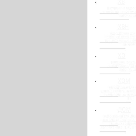
ХВ
Внутренние гидро
устройства герметиз
рабочих ш
ХВН
Гидрошпонки для
(рабочих) швов спе
расширяющимся бе
шнуром
ХО
Внешние (опалу
гидрошпонки для 
рабочих ш
ХОМ
Гидрошпонки для 
рабочих холодных шво
полимерными мембр
ТПО)
ДОМ
Гидрошпонки для де
(температурных) швов
возможно прим
сопряжении с ПВХ, Т