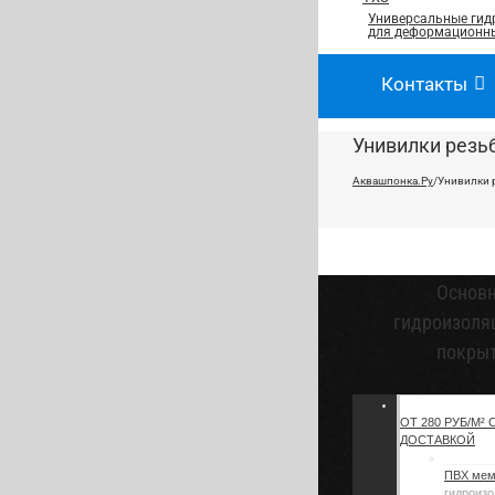
Универсальные гид
для деформационны
Контакты
Унивилки резь
Аквашпонка.Ру
/
Унивилки 
Основ
гидроизоля
покры
ОТ 280 РУБ/М² 
ДОСТАВКОЙ
ПВХ ме
гидроизо