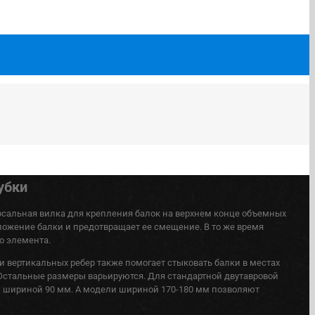
убки
ерсальная вилка для крепления балок на верхнем конце объемных
ложение балки и предотвращает ее смещение. В то же время
о элемента.
и вертикальных ребер также помогает стыковать балки в местах
 Остальные размеры варьируются. Для стандартной двутавровой
й шириной 90 мм. А модели шириной 170-180 мм позволяют