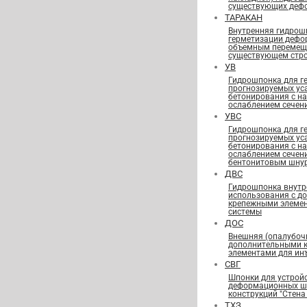
существующих деф
ТАРАКАН
Внутренняя гидрош
герметизации дефо
объемным перемещ
существующем стро
УВ
Гидрошпонка для г
прогнозируемых ус
бетонирования с н
ослаблением сечен
УВС
Гидрошпонка для г
прогнозируемых ус
бетонирования с н
ослаблением сечен
бентонитовым шну
ДВС
Гидрошпонка внутр
использования с д
крепежными элеме
системы
ДОС
Внешняя (опалубоч
дополнительными 
элементами для ин
СВГ
Шпонки для устрой
деформационных шв
конструкций "Стена 
ТХЗ