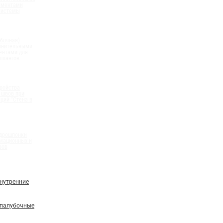
ементами
системы
бочная)
олнительными
ентами для
шлангов
ройства
 швов при
ций "Стена в
идрошпонки
мационных и
вов
нутренние
палубочные