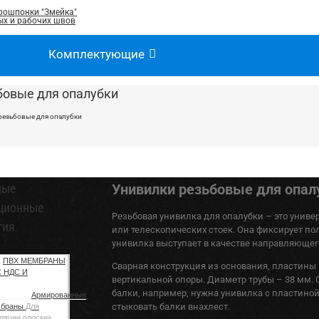
рошпонки "Змейка"
х и рабочих швов
Комплектующие
бовые для опалубки
резьбовые для опалубки
ные
Унивилки резьбовые для опал
ционные
Резьбовая унивилка для опалубки – это унив
тия
или телескопических стоек. Она фиксирует по
унивилка выступает в качестве направляющег
ПВХ МЕМБРАНЫ
Сварная конструкция из основания, пластины 
С НДС И
вертикальной опоры. Диаметр трубы – 38 мм.
балки, например, нужна унивилка с пластино
Армированные
стыковать балки внахлест.
мбраны
Для
ляции плоских