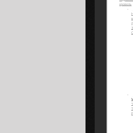
кровель
Н
(
“
Р