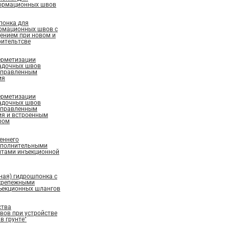
ормационных швов
понка для
рмационных швов с
ением при новом и
ительтсве
ерметизации
адочных швов
аправленным
ия
ерметизации
адочных швов
аправленным
ия и встроенным
ром
еннего
ополнительными
нтами инъекционной
ная) гидрошпонка с
крепежными
ъекционных шлангов
ства
ов при устройстве
в грунте"