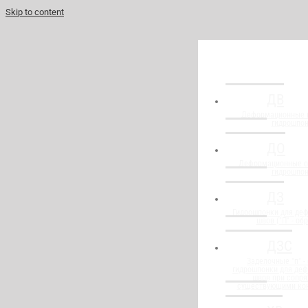
Skip to content
ДВ
Деформационные 
гидрошпо
ДО
Деформационные о
гидрошпо
ДЗ
Гидрошпонки для де
швов ("П" - об
ДЗС
Заделочные "п" -
гидрошпонки для де
швов при сопря
существующими ко