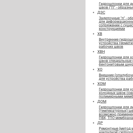
Гидрошпонки для 
швов ("П" - образны
ДЗС
Заделочные "п" - о
для деформационн
сопряжении с сущ
конструкциями
ХВ
Внутренние гидрош
устройства гермет
рабочих швов
ХВН
Гидрошпонки для х
швов специальные
бентонитовым шну
ХО
Внешние (опалубоч
для устройства ра
ХОМ
Гидрошпонки для у
холодных швов сов
полимерными мемб
ДОМ
Гидрошпонки для 
(температурных) ш
возможно применен
ПВХ, ТПО мембран
ДР
Ремонтные (метод 
накладной) гидрош