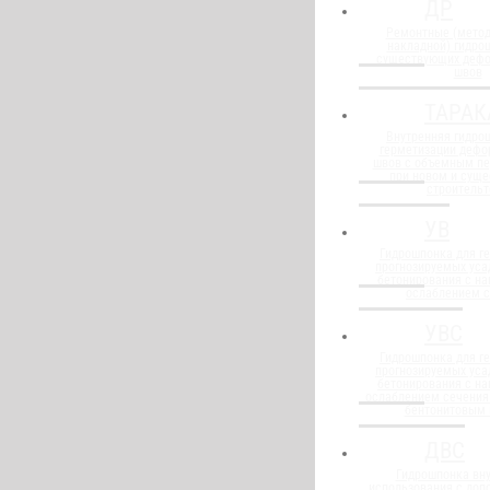
ДР
Ремонтные (метод
накладной) гидро
существующих деф
швов
ТАРАК
Внутренняя гидро
герметизации деф
швов с объемным п
при новом и сущ
строительт
УВ
Гидрошпонка для г
прогнозируемых уса
бетонирования с н
ослаблением 
УВС
Гидрошпонка для г
прогнозируемых уса
бетонирования с н
ослаблением сечения
бентонитовым
ДВС
Гидрошпонка вну
использования с до