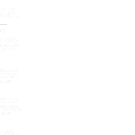
 монтажа -
шпонки для
ормационных
АН
шпонка для
ормационных
еремещением
ествующем
све
ерметизации
дочных швов
аправленным
сечения
ерметизации
дочных швов
аправленным
 и встроенным
 шнуром
треннего
полнительными