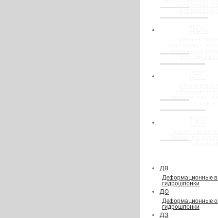
крепежными эл
инъекционной 
ДОС
Внешняя (опалу
гидрошпонка с доп
крепежными элем
инъекционных 
СВГ
Шпонки для уст
деформационных
устройстве конструк
грунте"
ТХЗ
Универсальные г
"Змейка" для дефор
рабочих ш
ДВ
Деформационные в
гидрошпонки
ДО
Деформационные о
гидрошпонки
ДЗ