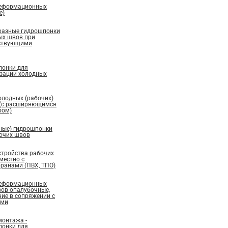
деформационных
е)
бразные гидрошпонки
ых швов при
ествующими
понки для
изации холодных
олодных (рабочих)
 (с расширяющимся
ром)
ные) гидрошпонки
бочих швов
стройства рабочих
местно с
ранами (ПВХ, ТПО)
деформационных
вов опалубочные,
ие в сопряжении с
ами
монтажа -
понки для