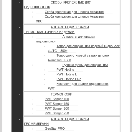
СКОБЫ КРЕПЕЖНЫЕ ДЛЯ
ГИДРОШПОНОК
Скоба крепежная для шпонок Аквастоп
Скоба крепежная для шпонок Аквастоп
ХВС
АППАРАТЫ ДЛЯ СВАРКИ
ТЕРМОПЛАСТИЧНЫХ ИЗДЕЛИЙ
Аппараты для сварки
гидрошпонки
Топор для сварки ПВХ изделий ГидроБлок
«ШТС – 300»
Топор для стяковой сварки шпонок
Аквастоп Л-500
Ручные фены для сварки ПВХ
PWT Hotline
PWT Hotline L
PWT Hotline PRo
Комплект для сварки гидрошпонок
PWT
ТЕРМОНОЖИ
PWT Stinger 100
PWT Stinger 150
PWT Stinger 200
PWT Stinger 250
АППАРАТЫ ДЛЯ СВАРКИ
ГЕОМЕМБРАНЫ
GeoStar PRO