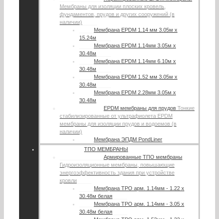
Мембраны для изоляции плоских кровель,
фундаментов, прудов и других сооружений (в
наличии)
Мембрана EPDM 1.14 мм 3.05м х
15.24м
Мембрана EPDM 1.14мм 3.05м х
30.48м
Мембрана EPDM 1.14мм 6.10м х
30.48м
Мембрана EPDM 1.52 мм 3.05м х
30.48м
Мембрана EPDM 2.28мм 3.05м х
30.48м
EPDM мембраны для прудов
Тонкие
стабилизированные от ультрафиолета EPDM
мембраны для изоляции прудов и водоемов (в
наличии)
Мембрана ЭПДМ PondLiner
ТПО МЕМБРАНЫ
Армированные ТПО мембраны
Гидроизоляционные мембраны, повышающие
энергоэффективность здания при устройстве
кровли
Мембрана TPO арм. 1.14мм - 1.22 х
30.48м белая
Мембрана TPO арм. 1.14мм - 3.05 х
30.48м белая