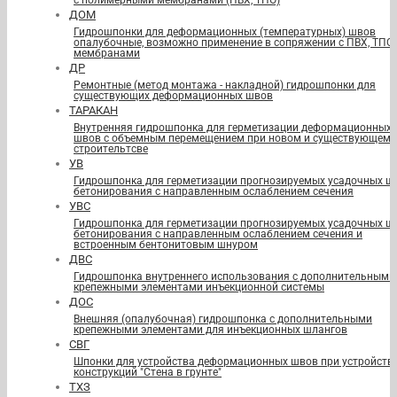
с полимерными мембранами (ПВХ, ТПО)
ДОМ
Гидрошпонки для деформационных (температурных) швов
опалубочные, возможно применение в сопряжении с ПВХ, ТПО
мембранами
ДР
Ремонтные (метод монтажа - накладной) гидрошпонки для
существующих деформационных швов
ТАРАКАН
Внутренняя гидрошпонка для герметизации деформационных
швов с объемным перемещением при новом и существующем
строительтсве
УВ
Гидрошпонка для герметизации прогнозируемых усадочных ш
бетонирования с направленным ослаблением сечения
УВС
Гидрошпонка для герметизации прогнозируемых усадочных ш
бетонирования с направленным ослаблением сечения и
встроенным бентонитовым шнуром
ДВС
Гидрошпонка внутреннего использования с дополнительными
крепежными элементами инъекционной системы
ДОС
Внешняя (опалубочная) гидрошпонка с дополнительными
крепежными элементами для инъекционных шлангов
СВГ
Шпонки для устройства деформационных швов при устройств
конструкций "Стена в грунте"
ТХЗ