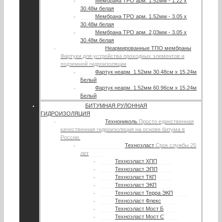
Мембрана TPO арм. 1.52мм - 1.22 х
30.48м белая
Мембрана TPO арм. 1.52мм - 3.05 х
30.48м белая
Мембрана TPO арм. 2,03мм - 3.05 х
30.48м белая
Неармированные ТПО мембраны
Фартуки для устройства проходных элементов и
подземной гидроизоляции
Фартук неарм. 1.52мм 30.48см х 15.24м
Белый
Фартук неарм. 1.52мм 60.96см х 15.24м
Белый
БИТУМНАЯ РУЛОННАЯ
ГИДРОИЗОЛЯЦИЯ
Технониколь
Просто единственная
качественная гидроизоляция на основе битума в
России.
Техноэласт
Срок службы 25
лет
Техноэласт ХПП
Техноэласт ЭПП
Техноэласт ТКП
Техноэласт ЭКП
Техноэласт Терра ЭКП
Техноэласт Флекс
Техноэласт Мост Б
Техноэласт Мост С