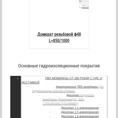
Домкрат резьбовой ф48
L=850/1000
Основные гидроизоляционные покрытия
ПВХ МЕМБРАНЫ
ОТ 280 РУБ/М² С НДС И
ДОСТАВКОЙ
Армированные ПВХ мембраны
Для
гидроизоляции плоских кровель
Декопран
Недорогие
мембраны (Екатеринбург, ЗАО
СТРОЙПЛАСТПОЛИМЕР)
Декопран 1.2 армированная
Декопран 1.5 армированная
Декопран 1.8 армированная