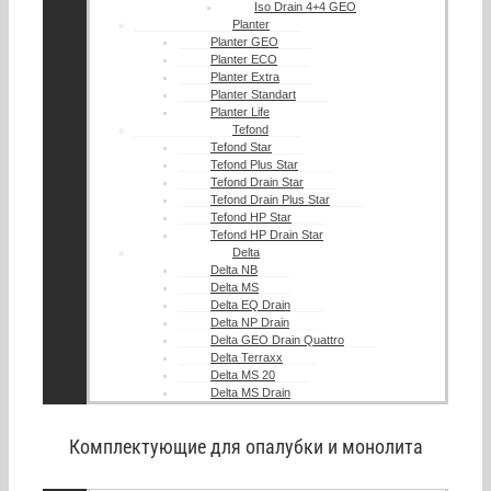
Iso Drain 4+4 GEO
Planter
Planter GEO
Planter ECO
Planter Extra
Planter Standart
Planter Life
Tefond
Tefond Star
Tefond Plus Star
Tefond Drain Star
Tefond Drain Plus Star
Tefond HP Star
Tefond HP Drain Star
Delta
Delta NB
Delta MS
Delta EQ Drain
Delta NP Drain
Delta GEO Drain Quattro
Delta Terraxx
Delta MS 20
Delta MS Drain
Комплектующие для опалубки и монолита