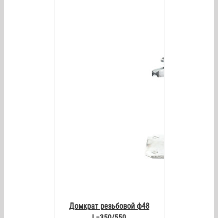
AILS
Домкрат резьбовой ф48
L=350/550