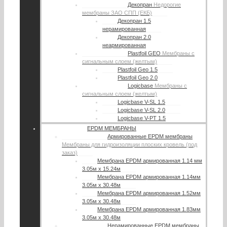
Декопран
Недорогие
мембраны ЗАО СПП (ЕКБ)
Декопран 1.5
нерамированная
Декопран 2.0
неармированная
Plastfoil GEO
Мембраны с
сигнальным слоем (желтым)
Plastfoil Geo 1.5
Plastfoil Geo 2.0
Logicbase
Мембраны с
сигнальным слоем (желтым)
Logicbase V-SL 1.5
Logicbase V-SL 2.0
Logicbase V-PT 1.5
EPDM МЕМБРАНЫ
Армированные EPDM мембраны
Мембраны для гидроизоляции плоских кровель (под
заказ)
Мембрана EPDM армированная 1.14 мм
3.05м х 15.24м
Мембрана EPDM армированная 1.14мм
3.05м х 30.48м
Мембрана EPDM армированная 1.52мм
3.05м х 30.48м
Мембрана EPDM армированная 1.83мм
3.05м х 30.48м
Нерамированные EPDM мембраны