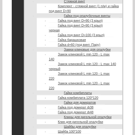
Стяжной винт
Комплект - стяжной винт (1 п/м) и гайка
под винт D=90
Гайки под опалубочные винты
Гайка под винт D=90 (3 крыл)
Гайка под винт D=90 (3 крыл)
черная
Гайка под винт D=100 (3 крыл)
Гайка барашковая
Гайка d=60 (под винт. Пару)
Замки клиновые для опалубки
Замок клиновой L min 120 - L max
140
Замок клиновой L min 120 - L max 140
черный
Замок клиновой L min 120 - L max
220
Замок клиновой L min 120 - L max
220
Гайки комбиплаты
Гайка комбиплата 120*120
Гайки для домкратов
Гайка под домкрат ф38
Гайка под домкрат ф48
Клины для ригельной опалубки
Клин для ригельной опалубки
Шайбы для опалубки
Шайба 100*100