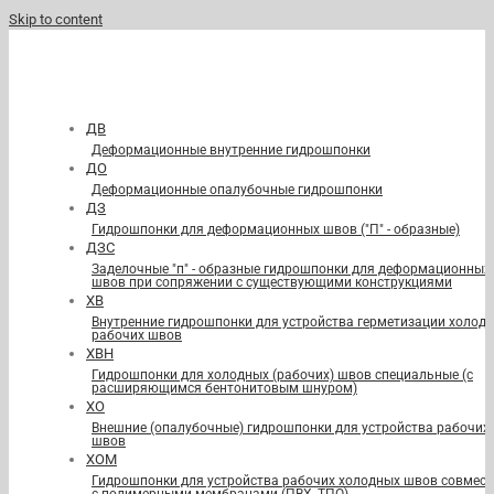
Skip to content
ДВ
Деформационные внутренние гидрошпонки
ДО
Деформационные опалубочные гидрошпонки
ДЗ
Гидрошпонки для деформационных швов ("П" - образные)
ДЗС
Заделочные "п" - образные гидрошпонки для деформационных
швов при сопряжении с существующими конструкциями
ХВ
Внутренние гидрошпонки для устройства герметизации холод
рабочих швов
ХВН
Гидрошпонки для холодных (рабочих) швов специальные (с
расширяющимся бентонитовым шнуром)
ХО
Внешние (опалубочные) гидрошпонки для устройства рабочих
швов
ХОМ
Гидрошпонки для устройства рабочих холодных швов совмест