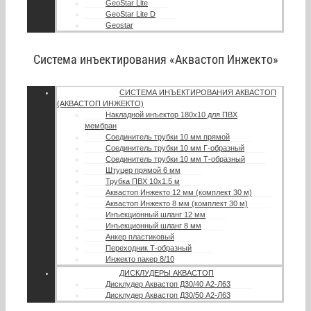
GeoStar Lite
GeoStar Lite D
Geostar
Система инъектирования «Аквастоп Инжекто»
СИСТЕМА ИНЪЕКТИРОВАНИЯ АКВАСТОП
(АКВАСТОП ИНЖЕКТО)
Накладной инъектор 180х10 для ПВХ
мембран
Соединитель трубки 10 мм прямой
Соединитель трубки 10 мм Г-образный
Соединитель трубки 10 мм Т-образный
Штуцер прямой 6 мм
Трубка ПВХ 10х1.5 м
Аквастоп Инжекто 12 мм (комплект 30 м)
Аквастоп Инжекто 8 мм (комплект 30 м)
Инъекционный шланг 12 мм
Инъекционный шланг 8 мм
Анкер пластиковый
Переходник Т-образный
Инжекто пакер 8/10
ДИСКЛУДЕРЫ АКВАСТОП
Дисклудер Аквастоп Д30/40 А2-Л63
Дисклудер Аквастоп Д30/50 А2-Л63