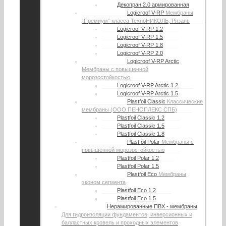
Декопран 2.0 армированная
Logicroof V-RP
Мембраны
“Премиум” класса ТехноНИКОЛЬ, Рязань
Logicroof V-RP 1.2
Logicroof V-RP 1.5
Logicroof V-RP 1.8
Logicroof V-RP 2.0
Logicroof V-RP Arctic
Мембраны с повышенной
морозостойкостью
Logicroof V-RP Arctic 1.2
Logicroof V-RP Arctic 1.5
Plastfoil Classic
Классические
мембраны (ООО ПЕНОПЛЕКС СПБ)
Plastfoil Classic 1.2
Plastfoil Classic 1.5
Plastfoil Classic 1.8
Plastfoil Polar
Мембраны с
повышенной морозостойкостью
Plastfoil Polar 1.2
Plastfoil Polar 1.5
Plastfoil Eco
Мембраны
эконом сегмента
Plastfoil Eco 1.2
Plastfoil Eco 1.5
Нерамированные ПВХ - мембраны
Для гидроизоляции фундаментов, инверсионных и
балластных кровель и проходных элементов