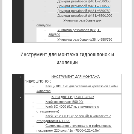
Домкрат резьбовой ф48 L=250/350
Домкрат резьбовой ф48 L=350/550
Домкрат резьбовой ф48 L=550/750
Домкрат резьбовой ф48 L=850/1000
Унивилки резьбовые для
опалубки
Унивилка резбюовая ф38, L-
350/500
Унивилка резьбовая ф38, L-550/750
Инструмент для монтажа гидрошпонок и
изоляции
ИНСТРУМЕНТ ДЛЯ МОНТАЖА
ГИДРОШПОНОК
Клещи КВТ 120 для установки крепежной скобы
Аквастоп
КЛЕИ ДЛЯ ГИДРОШПОНОК
Клей космопласт 500 20г
Клей SC 4000 (0,7 кг, в комплекте с
отвердителем)
Клей SC 2000 (1 кг, зеленый) в комплекте с
отвердителем UT-R20
Самоклящаяся стеклоткань с тефлоновым
покрытием 220 мкм / 1м (Л500-0.21х0.5м)