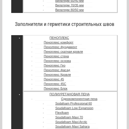
Вилатерм 60/40 мм
Вилатерм 70/35 мм
Вилатерм 80/50 мм
Заполнители и герметики строительных швов
ПЕНОПЛЕКС
Пеноплекс комфорт
Пенолпекс фундамент
Пеноплекс скатная кровля
Пеноплекс стена
Пеноплекс основа
Пеноплекс Гео
Пенолпекс фасад
Пеноплекс Кровля
Пеноплекс 45
Пеноплекс 45С
Пеноплекс Блок
ПОЛИУРЕТАНОВАЯ ПЕНА
Однокомпонентная пена
Sodafoam Professional 60
Soudafoam Low Expansion
Flexifoam
Soudafoam Maxi 70
Soudafoam Maxi Arctic
Soudafoam Maxi Sahara