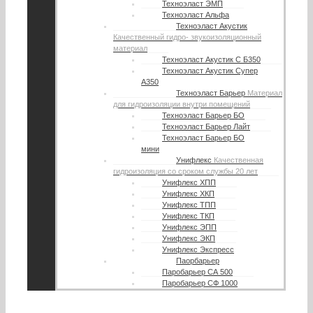
Техноэласт ЭМП
Техноэласт Альфа
Техноэласт Акустик
Качественный гидро- звукоизоляционный
материал
Техноэласт Акустик С Б350
Техноэласт Акустик Супер
А350
Техноэласт Барьер
Материал
для гидроизоляции внутри помещений
Техноэласт Барьер БО
Техноэласт Барьер Лайт
Техноэласт Барьер БО
мини
Унифлекс
Качественная
гидроизоляция со сроком службы 20 лет
Унифлекс ХПП
Унифлекс ХКП
Унифлекс ТПП
Унифлекс ТКП
Унифлекс ЭПП
Унифлекс ЭКП
Унифлекс Экспресс
Паорбарьер
Паробарьер СА 500
Паробарьер СФ 1000