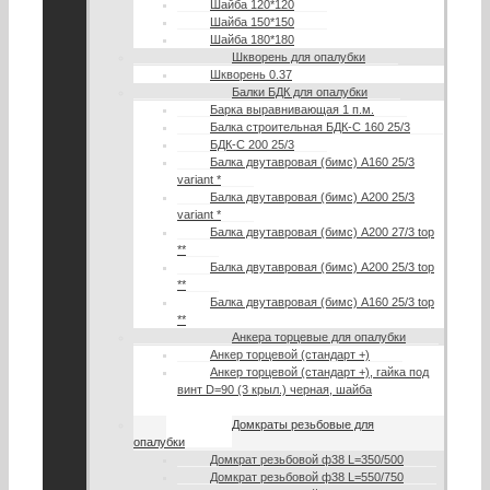
Шайба 120*120
Шайба 150*150
Шайба 180*180
Шкворень для опалубки
Шкворень 0.37
Балки БДК для опалубки
Барка выравнивающая 1 п.м.
Балка строительная БДК-С 160 25/3
БДК-С 200 25/3
Балка двутавровая (бимс) А160 25/3
variant *
Балка двутавровая (бимс) А200 25/3
variant *
Балка двутавровая (бимс) А200 27/3 top
**
Балка двутавровая (бимс) A200 25/3 top
**
Балка двутавровая (бимс) A160 25/3 top
**
Анкера торцевые для опалубки
Анкер торцевой (стандарт +)
Анкер торцевой (стандарт +), гайка под
винт D=90 (3 крыл.) черная, шайба
150*150
Домкраты резьбовые для
опалубки
Домкрат резьбовой ф38 L=350/500
Домкрат резьбовой ф38 L=550/750