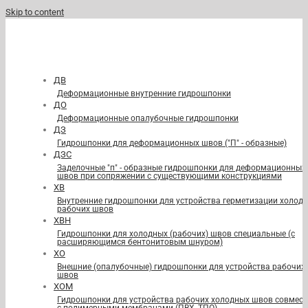
Skip to content
ДВ
Деформационные внутренние гидрошпонки
ДО
Деформационные опалубочные гидрошпонки
ДЗ
Гидрошпонки для деформационных швов ("П" - образные)
ДЗС
Заделочные "п" - образные гидрошпонки для деформационных
швов при сопряжении с существующими конструкциями
ХВ
Внутренние гидрошпонки для устройства герметизации холод
рабочих швов
ХВН
Гидрошпонки для холодных (рабочих) швов специальные (с
расширяющимся бентонитовым шнуром)
ХО
Внешние (опалубочные) гидрошпонки для устройства рабочих
швов
ХОМ
Гидрошпонки для устройства рабочих холодных швов совмест