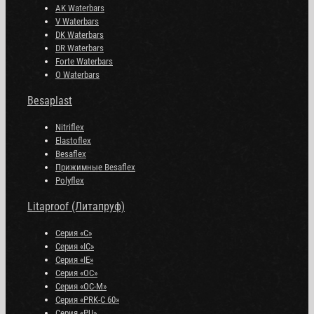
AK Waterbars
V Waterbars
DK Waterbars
DR Waterbars
Forte Waterbars
O Waterbars
Besaplast
Nitriflex
Elastoflex
Besaflex
Прижимные Besaflex
Polyflex
Litaproof (Литапруф)
Серия «С»
Серия «IC»
Серия «IE»
Серия «OC»
Серия «OC-M»
Серия «PRK-C 60»
Серия «PU»