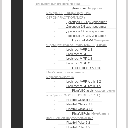
гидроизоляции плоских кровель
Декопран
Недорогие
мембраны (Екатеринбург, ЗАО
СТРОЙПЛАСТПОЛИМЕР)
Декопран 1.2 армированная
Декопран 1.5 армированная
Декопран 1.8 армированная
Декопран 2.0 армированная
Logicroof V-RP
Мембраны
“Премиум” класса ТехноНИКОЛЬ, Рязань
Logicroof V-RP 1.2
Logicroof V-RP 1.5
Logicroof V-RP 1.8
Logicroof V-RP 2.0
Logicroof V-RP Arctic
Мембраны с повышенной
морозостойкостью
Logicroof V-RP Arctic 1.2
Logicroof V-RP Arctic 1.5
Plastfoil Classic
Классические
мембраны (ООО ПЕНОПЛЕКС СПБ)
Plastfoil Classic 1.2
Plastfoil Classic 1.5
Plastfoil Classic 1.8
Plastfoil Polar
Мембраны с
повышенной морозостойкостью
Plastfoil Polar 1.2
Plastfoil Polar 1.5