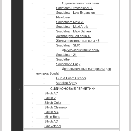
Однокомпонентная пена
Sodafoam Professional 60
Soudafoam Low Expansion
Flexifoam
Soudafoam Maxi 70
Soudafoam Maxi Arctic
Soudafoam Maxi Sahara
Желтая ручная пена 45
Желтая пистолетная пена 45
Soudafoam SMX
Двухкомпонентные пены
Soudafoam 2k
Soudatherm
Soudabond Easy
Дополнительные материалы для
монтажа Soudal
Gun & Foam Cleaner
Vaseline Spray
СИЛИКОНОВЫЕ ГЕРМЕТИКИ
Silirub AC
Silirub 2
Silirub Color
Silirub Cleanroom
Silirub MA
Mir-o-Bond
Silirub AQ
Gasketseal