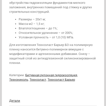
обустройства гидроизоляции фундаментов мелкого
заложения, внутренних помещений под стяжку и других
строительных конструкций.
Размеры – 20х1 м;
Масса м2 – 1,5 кг;
Влагопоглощение – до 1%;
Относительное удлинение – от 200%;
Условная прочность – от 1,0 (10) МПа.
Для изготовления Техноэласт Барьер БО на полимерную
пленку наносится битумно-полимерное вяжущее с
модификаторами и адгезионными добавками. Снизу –
защитный слой из антиадгезионной силиконизированной
пленки.
Категории:
Битумная рулонная гидроизоляция
,
Технониколь
,
Техноэласт
,
Техноэласт Барьер
Детали