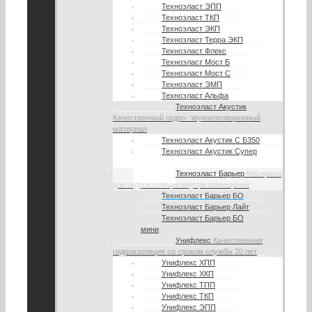
Техноэласт ЭПП
Техноэласт ТКП
Техноэласт ЭКП
Техноэласт Терра ЭКП
Техноэласт Флекс
Техноэласт Мост Б
Техноэласт Мост С
Техноэласт ЭМП
Техноэласт Альфа
Техноэласт Акустик
Качественный гидро- звукоизоляционный
материал
Техноэласт Акустик С Б350
Техноэласт Акустик Супер
А350
Техноэласт Барьер
Материал
для гидроизоляции внутри помещений
Техноэласт Барьер БО
Техноэласт Барьер Лайт
Техноэласт Барьер БО
мини
Унифлекс
Качественная
гидроизоляция со сроком службы 20 лет
Унифлекс ХПП
Унифлекс ХКП
Унифлекс ТПП
Унифлекс ТКП
Унифлекс ЭПП