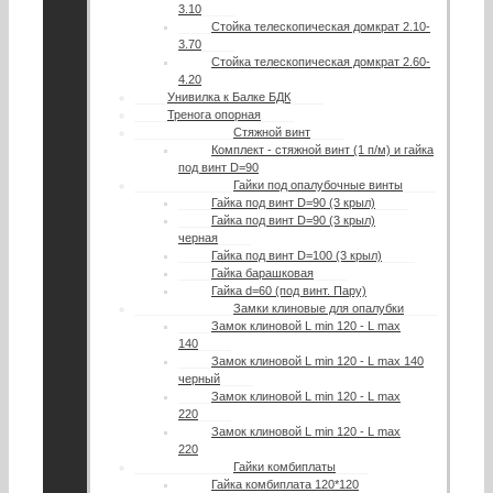
3.10
Стойка телескопическая домкрат 2.10-
3.70
Стойка телескопическая домкрат 2.60-
4.20
Унивилка к Балке БДК
Тренога опорная
Стяжной винт
Комплект - стяжной винт (1 п/м) и гайка
под винт D=90
Гайки под опалубочные винты
Гайка под винт D=90 (3 крыл)
Гайка под винт D=90 (3 крыл)
черная
Гайка под винт D=100 (3 крыл)
Гайка барашковая
Гайка d=60 (под винт. Пару)
Замки клиновые для опалубки
Замок клиновой L min 120 - L max
140
Замок клиновой L min 120 - L max 140
черный
Замок клиновой L min 120 - L max
220
Замок клиновой L min 120 - L max
220
Гайки комбиплаты
Гайка комбиплата 120*120