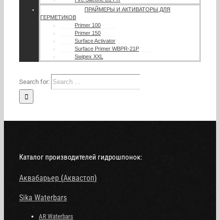
ПРАЙМЕРЫ И АКТИВАТОРЫ ДЛЯ
ГЕРМЕТИКОВ
Primer 100
Primer 150
Surface Activator
Surface Primer WBPR-21P
Swipex XXL
Search for:
Каталог производителей гидрошпонок:
Аквабарьер
(
Аквастоп
)
Sika Waterbars
AR Waterbars