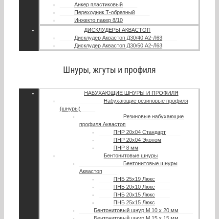
Анкер пластиковый
Переходник Т-образный
Инжекто пакер 8/10
ДИСКЛУДЕРЫ АКВАСТОП
Дисклудер Аквастоп Д30/40 А2-Л63
Дисклудер Аквастоп Д30/50 А2-Л63
Шнуры, жгуты и профиля
НАБУХАЮЩИЕ ШНУРЫ И ПРОФИЛЯ
Набухающие резиновые профиля
(шнуры)
Резиновые набухающие
профиля Аквастоп
ПНР 20х04 Стандарт
ПНР 20х04 Эконом
ПНР 8 мм
Бентонитовые шнуры
Бентонитовые шнуры
Аквастоп
ПНБ 25х19 Люкс
ПНБ 20х10 Люкс
ПНБ 20х15 Люкс
ПНБ 25х15 Люкс
Бентонитовый шнур М 10 х 20 мм
Бентонитовый шнур М 15 х 15 мм