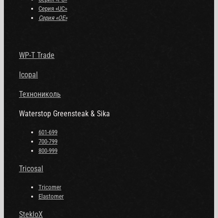
Серия «UC»
Серия «OE»
WP-T Trade
Icopal
Технониколь
Waterstop Greensteak & Sika
601-699
700-799
800-999
Tricosal
Tricomer
Elastomer
StekloX