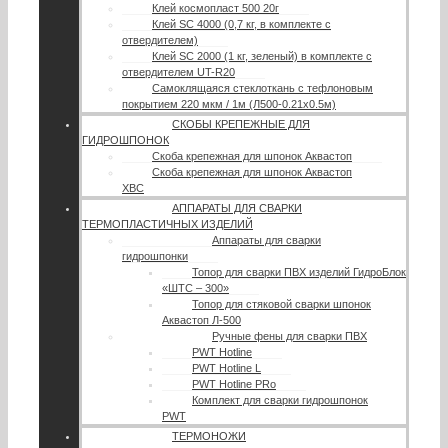
Клей космопласт 500 20г
Клей SC 4000 (0,7 кг, в комплекте с
отвердителем)
Клей SC 2000 (1 кг, зеленый) в комплекте с
отвердителем UT-R20
Самоклящаяся стеклоткань с тефлоновым
покрытием 220 мкм / 1м (Л500-0.21х0.5м)
СКОБЫ КРЕПЕЖНЫЕ ДЛЯ
ГИДРОШПОНОК
Скоба крепежная для шпонок Аквастоп
Скоба крепежная для шпонок Аквастоп
ХВС
АППАРАТЫ ДЛЯ СВАРКИ
ТЕРМОПЛАСТИЧНЫХ ИЗДЕЛИЙ
Аппараты для сварки
гидрошпонки
Топор для сварки ПВХ изделий ГидроБлок
«ШТС – 300»
Топор для стяковой сварки шпонок
Аквастоп Л-500
Ручные фены для сварки ПВХ
PWT Hotline
PWT Hotline L
PWT Hotline PRo
Комплект для сварки гидрошпонок
PWT
ТЕРМОНОЖИ