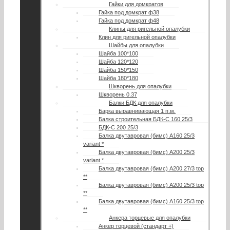
Гайки для домкратов
Гайка под домкрат ф38
Гайка под домкрат ф48
Клины для ригельной опалубки
Клин для ригельной опалубки
Шайбы для опалубки
Шайба 100*100
Шайба 120*120
Шайба 150*150
Шайба 180*180
Шкворень для опалубки
Шкворень 0.37
Балки БДК для опалубки
Барка выравнивающая 1 п.м.
Балка строительная БДК-С 160 25/3
БДК-С 200 25/3
Балка двутавровая (бимс) А160 25/3
variant *
Балка двутавровая (бимс) А200 25/3
variant *
Балка двутавровая (бимс) А200 27/3 top
**
Балка двутавровая (бимс) A200 25/3 top
**
Балка двутавровая (бимс) A160 25/3 top
**
Анкера торцевые для опалубки
Анкер торцевой (стандарт +)