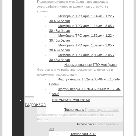
Гидроизоляционные мембраны, повышающие
энергоэффективность здания при устройстве
кровли
Мембрана TPO арм. 1.14мм - 1.22 х
30.48м белая
Мембрана TPO арм. 1.14мм - 3.05 х
30.48м белая
Мембрана TPO арм. 1.52мм - 1.22 х
30.48м белая
Мембрана TPO арм. 1.52мм - 3.05 х
30.48м белая
Мембрана TPO арм. 2,03мм - 3.05 х
30.48м белая
Неармированные ТПО мембраны
Фартуки для устройства проходных элементов и
подземной гидроизоляции
Фартук неарм. 1.52мм 30.48см х 15.24м
Белый
Фартук неарм. 1.52мм 60.96см х 15.24м
Белый
БИТУМНАЯ РУЛОННАЯ
ГИДРОИЗОЛЯЦИЯ
Технониколь
Просто единственная
качественная гидроизоляция на основе битума в
России.
Техноэласт
Срок службы 25
лет
Техноэласт ХПП