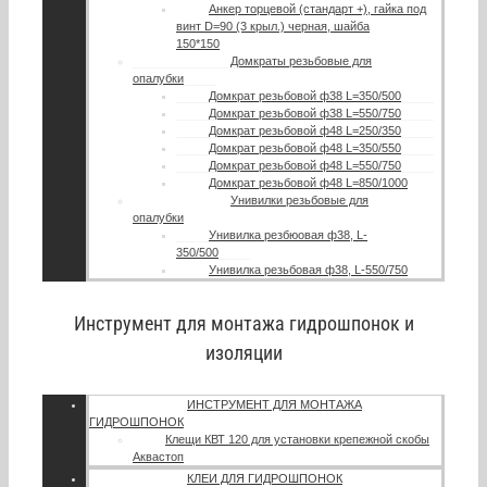
Анкер торцевой (стандарт +), гайка под
винт D=90 (3 крыл.) черная, шайба
150*150
Домкраты резьбовые для
опалубки
Домкрат резьбовой ф38 L=350/500
Домкрат резьбовой ф38 L=550/750
Домкрат резьбовой ф48 L=250/350
Домкрат резьбовой ф48 L=350/550
Домкрат резьбовой ф48 L=550/750
Домкрат резьбовой ф48 L=850/1000
Унивилки резьбовые для
опалубки
Унивилка резбюовая ф38, L-
350/500
Унивилка резьбовая ф38, L-550/750
Инструмент для монтажа гидрошпонок и
изоляции
ИНСТРУМЕНТ ДЛЯ МОНТАЖА
ГИДРОШПОНОК
Клещи КВТ 120 для установки крепежной скобы
Аквастоп
КЛЕИ ДЛЯ ГИДРОШПОНОК