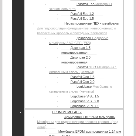
Plastfoil Eco
Мембраны
эконом сегмента
Plastfoil Eco 1.2
Plastfoil Eco 1.5
Нерамированные ПВХ - мембраны
Для гидроизоляции фундаментов, инверсионных и
балластных кровель и проходных элементов
Декопран
Недорогие
мембраны ЗАО СПП (ЕКБ)
Декопран 1.5
нерамированная
Декопран 2.0
неармированная
Plastfoil GEO
Мембраны с
сигнальным слоем (желтым)
Plastfoil Geo 1.5
Plastfoil Geo 2.0
Logicbase
Мембраны с
сигнальным слоем (желтым)
Logicbase V-SL 1.5
Logicbase V-SL 2.0
Logicbase V-PT 1.5
EPDM МЕМБРАНЫ
Армированные EPDM мембраны
Мембраны для гидроизоляции плоских кровель (под
заказ)
Мембрана EPDM армированная 1.14 мм