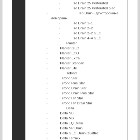
Iso Drain 25 Perforated
Iso Drain 25 Perforated Geo
Iso Drain - двусторонные
мембраны
Iso Drain 1+1
Iso Drain 2+2
Iso Drain 2+2 GEO
Iso Drain 4+4 GEO
Planter
Planter GEO
Planter ECO
Planter Extra
Planter Standart
Planter Life
Tefond
Tefond Star
Tefond Plus Star
Tefond Drain Star
Tefond Drain Plus Star
Tefond HP Star
Tefond HP Drain Star
Delta
Delta NB
Delta MS
Delta EQ Drain
Delta NP Drain
Delta GEO Drain Quattro
Delta Terraxx