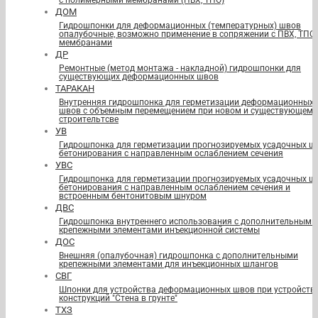
с полимерными мембранами (ПВХ, ТПО)
ДОМ
Гидрошпонки для деформационных (температурных) швов
опалубочные, возможно применение в сопряжении с ПВХ, ТПО
мембранами
ДР
Ремонтные (метод монтажа - накладной) гидрошпонки для
существующих деформационных швов
ТАРАКАН
Внутренняя гидрошпонка для герметизации деформационных
швов с объемным перемещением при новом и существующем
строительтсве
УВ
Гидрошпонка для герметизации прогнозируемых усадочных ш
бетонирования с направленным ослаблением сечения
УВС
Гидрошпонка для герметизации прогнозируемых усадочных ш
бетонирования с направленным ослаблением сечения и
встроенным бентонитовым шнуром
ДВС
Гидрошпонка внутреннего использования с дополнительными
крепежными элементами инъекционной системы
ДОС
Внешняя (опалубочная) гидрошпонка с дополнительными
крепежными элементами для инъекционных шлангов
СВГ
Шпонки для устройства деформационных швов при устройств
конструкций "Стена в грунте"
ТХЗ