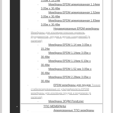
3.05м х 15.24м
Мембрана EPDM армированная 1.14мм
3.05м х 30.48м
Мембрана EPDM армированная 1.52мм
3.05м х 30.48м
Мембрана EPDM армированная 1.83мм
3.05м х 30.48м
Нерамированные EPDM мембраны
Мембраны для изоляции плоских кровель,
фундаментов, прудов и других сооружений (в
наличии)
Мембрана EPDM 1.14 мм 3.05м х
15.24м
Мембрана EPDM 1.14мм 3.05м х
30.48м
Мембрана EPDM 1.14мм 6.10м х
30.48м
Мембрана EPDM 1.52 мм 3.05м х
30.48м
Мембрана EPDM 2.28мм 3.05м х
30.48м
EPDM мембраны для прудов
Тонкие
стабилизированные от ультрафиолета EPDM
мембраны для изоляции прудов и водоемов (в
наличии)
Мембрана ЭПДМ PondLiner
ТПО МЕМБРАНЫ
Армированные ТПО мембраны