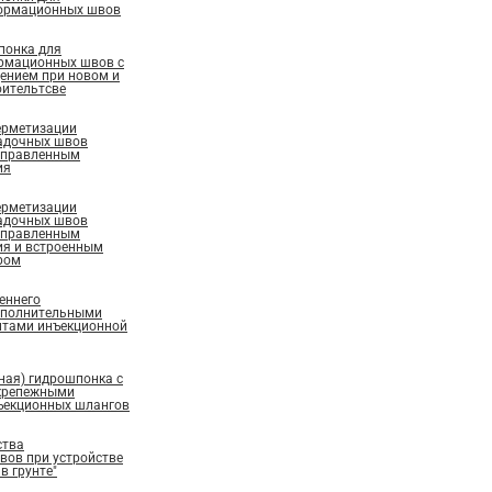
ормационных швов
понка для
рмационных швов с
ением при новом и
ительтсве
ерметизации
адочных швов
аправленным
ия
ерметизации
адочных швов
аправленным
ия и встроенным
ром
еннего
ополнительными
нтами инъекционной
ная) гидрошпонка с
крепежными
ъекционных шлангов
ства
ов при устройстве
в грунте"