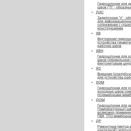
Гидрошпонки для 
швов ("П" - образны
ДЗС
Заделочные "п" - о
для деформационн
сопряжении с сущ
конструкциями
ХВ
Внутренние гидрош
устройства гермет
рабочих швов
ХВН
Гидрошпонки для х
швов специальные
бентонитовым шну
ХО
Внешние (опалубоч
для устройства ра
ХОМ
Гидрошпонки для у
холодных швов сов
полимерными мемб
ДОМ
Гидрошпонки для 
(температурных) ш
возможно применен
ПВХ, ТПО мембран
ДР
Ремонтные (метод 
накладной) гидрош