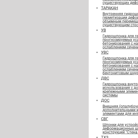
существующих деф
ТАРАКАН
Внутренняя гидрош
герметизации дефо
объемным перемещ
существующем стро
УВ
Гидрошпонка для г
прогнозируемых ус
бетонирования с н
ослаблением сечен
УВС
Гидрошпонка для г
прогнозируемых ус
бетонирования с н
ослаблением сечен
бентонитовым шну
ДВС
Гидрошпонка внутр
использования с д
крепежными элеме
системы
ДОС
Внешняя (опалубоч
дополнительными 
элементами для ин
СВГ
Шпонки для устрой
деформационных шв
конструкций "Стена 
ТХЗ