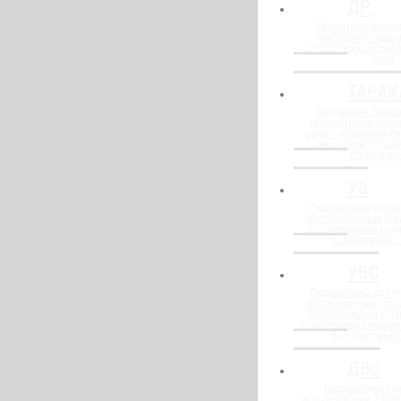
ДР
Ремонтные (метод
накладной) гидро
существующих деф
швов
ТАРАК
Внутренняя гидро
герметизации деф
швов с объемным п
при новом и сущ
строительт
УВ
Гидрошпонка для г
прогнозируемых уса
бетонирования с н
ослаблением 
УВС
Гидрошпонка для г
прогнозируемых уса
бетонирования с н
ослаблением сечения
бентонитовым
ДВС
Гидрошпонка вну
использования с до