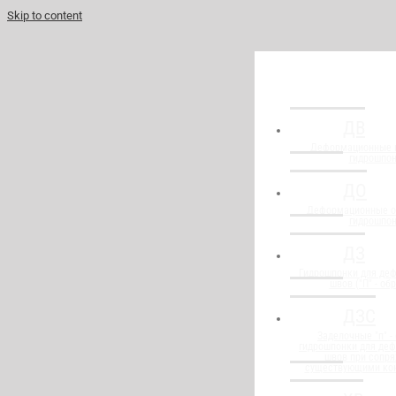
Skip to content
ДВ
Деформационные 
гидрошпо
ДО
Деформационные о
гидрошпо
ДЗ
Гидрошпонки для де
швов ("П" - об
ДЗС
Заделочные "п" -
гидрошпонки для де
швов при сопря
существующими ко