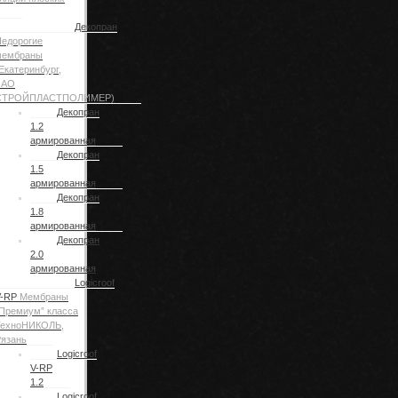
Декопран
едорогие
мембраны
Екатеринбург,
ЗАО
СТРОЙПЛАСТПОЛИМЕР)
Декопран
1.2
армированная
Декопран
1.5
армированная
Декопран
1.8
армированная
Декопран
2.0
армированная
Logicroof
V-RP
Мембраны
Премиум” класса
ТехноНИКОЛЬ,
язань
Logicroof
V-RP
1.2
Logicroof