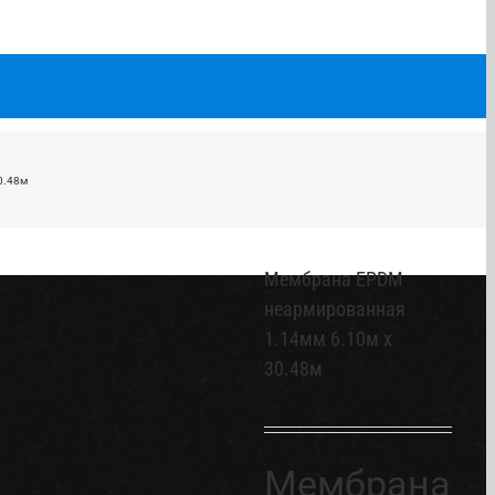
0.48м
Мембрана EPDM
неармированная
1.14мм 6.10м х
30.48м
Мембрана