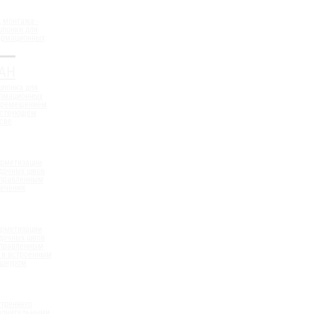
 монтажа -
шпонки для
ормационных
АН
шпонка для
ормационных
еремещением
ествующем
све
ерметизации
дочных швов
аправленным
сечения
ерметизации
дочных швов
аправленным
 и встроенным
 шнуром
треннего
полнительными