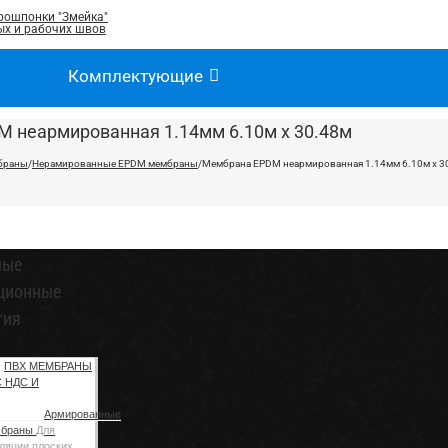
рошпонки "Змейка"
х и рабочих швов
Комплектующие
 неармированная 1.14мм 6.10м х 30.48м
браны
/
Нерамированные EPDM мембраны
/
Мембрана EPDM неармированная 1.14мм 6.10м х 3
ные
ционные
тия
ПВХ МЕМБРАНЫ
С НДС И
Армированные
мбраны
Для
ляции плоских