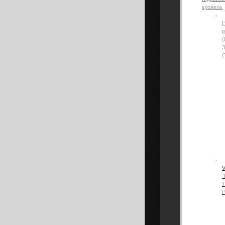
кровель
Н
(
“
Р