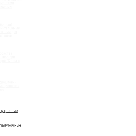
ементами
системы
бочная)
олнительными
ентами для
шлангов
ройства
 швов при
ций "Стена в
идрошпонки
мационных и
вов
нутренние
палубочные