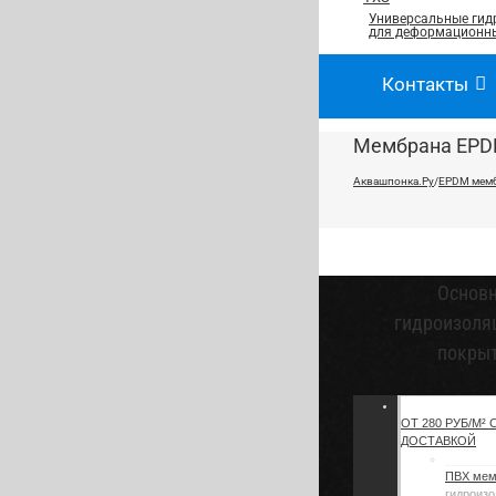
Универсальные гид
для деформационны
Контакты
Мембрана EPDM
Аквашпонка.Ру
/
EPDM мем
Основ
гидроизоля
покры
ОТ 280 РУБ/М² 
ДОСТАВКОЙ
ПВХ ме
гидроизо