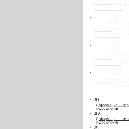
крепежными эл
инъекционной 
ДОС
Внешняя (опалу
гидрошпонка с доп
крепежными элем
инъекционных 
СВГ
Шпонки для уст
деформационных
устройстве конструк
грунте"
ТХЗ
Универсальные г
"Змейка" для дефор
рабочих ш
ДВ
Деформационные в
гидрошпонки
ДО
Деформационные о
гидрошпонки
ДЗ