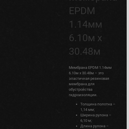
EPDM
1.14мм
6.10м х
30.48м
Мембрана EPDM 1.14мм
6.10м х 30.48м – это
эластичная резиновая
мембрана для
обустройства
гидроизоляции.
Толщина полотна –
1,14 мм;
Ширина рулона –
6,10 м;
Длина рулона –