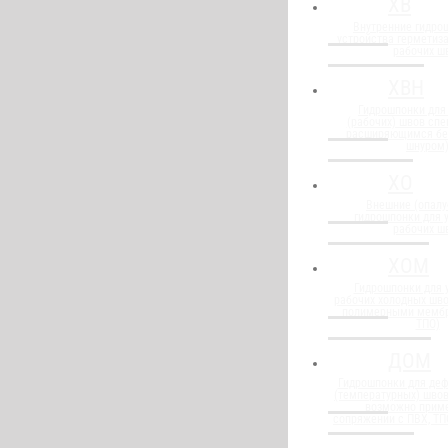
ХВ
Внутренние гидро
устройства герметиз
рабочих ш
ХВН
Гидрошпонки для
(рабочих) швов спе
расширяющимся бе
шнуром
ХО
Внешние (опалу
гидрошпонки для 
рабочих ш
ХОМ
Гидрошпонки для 
рабочих холодных шво
полимерными мембр
ТПО)
ДОМ
Гидрошпонки для де
(температурных) швов
возможно прим
сопряжении с ПВХ, Т