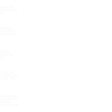
шпонки для
ации холодных
вов
 холодных
циальные (с
нтонитовым
)
бочные)
устройства
вов
устройства
в совместно с
анами (ПВХ,
формационных
 опалубочные,
енение в
ПО мембранами