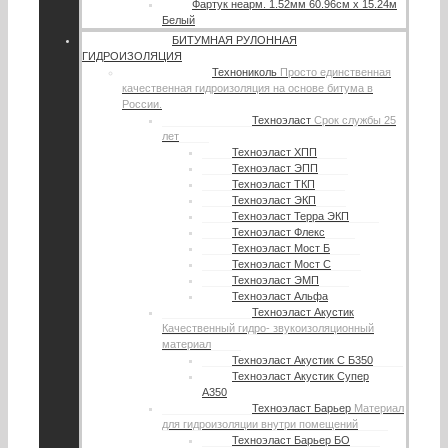
Фартук неарм. 1.52мм 60.96см х 15.24м
Белый
БИТУМНАЯ РУЛОННАЯ
ГИДРОИЗОЛЯЦИЯ
Технониколь
Просто единственная
качественная гидроизоляция на основе битума в
России.
Техноэласт
Срок службы 25
лет
Техноэласт ХПП
Техноэласт ЭПП
Техноэласт ТКП
Техноэласт ЭКП
Техноэласт Терра ЭКП
Техноэласт Флекс
Техноэласт Мост Б
Техноэласт Мост С
Техноэласт ЭМП
Техноэласт Альфа
Техноэласт Акустик
Качественный гидро- звукоизоляционный
материал
Техноэласт Акустик С Б350
Техноэласт Акустик Супер
А350
Техноэласт Барьер
Материал
для гидроизоляции внутри помещений
Техноэласт Барьер БО