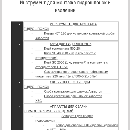
Инструмент для монтажа гидрошпонок и
изоляции
ИНСТРУМЕНТ ДЛЯ МОНТАЖА
ГИДРОШПОНОК
Клещи КВТ 120 для установки крепежной скобы
Аквастоп
КЛЕИ ДЛЯ ГИДРОШПОНОК
Клей космопласт 500 20г
Клей SC 4000 (0,7 кг, в комплекте с
отвердителем)
Клей SC 2000 (1 кг, зеленый) в комплекте с
отвердителем UT-R20
Самоклящаяся стеклоткань с тефлоновым
покрытием 220 мкм / 1м (Л500-0.21х0.5м)
СКОБЫ КРЕПЕЖНЫЕ ДЛЯ
ГИДРОШПОНОК
Скоба крепежная для шпонок Аквастоп
Скоба крепежная для шпонок Аквастоп
ХВС
АППАРАТЫ ДЛЯ СВАРКИ
ТЕРМОПЛАСТИЧНЫХ ИЗДЕЛИЙ
Аппараты для сварки
гидрошпонки
Топор для сварки ПВХ изделий ГидроБлок
«ШТС – 300»