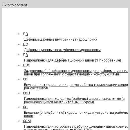
Skip to content
ДВ
Деформационные внутренние гидрошпонки
ДО
Деформационные опалубочные гидрошпонки
ДЗ
Гидрошпонки для деформационных швов ("П" - образные)
ДЗС
Заделочные "п" - образные гидрошпонки для деформационных
швов при сопряжении с существующими конструкциями
ХВ
Внутренние гидрошпонки для устройства герметизации холод
рабочих швов
ХВН
Гидрошпонки для холодных (рабочих) швов специальные (с
расширяющимся бентонитовым шнуром)
ХО
Внешние (опалубочные) гидрошпонки для устройства рабочих
швов
ХОМ
Гидрошпонки для устройства рабочих холодных швов совмест