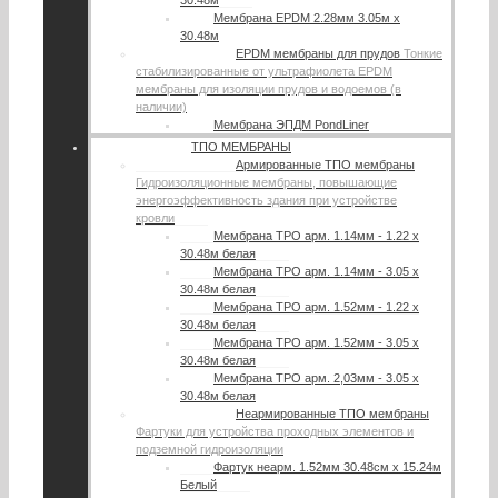
30.48м
Мембрана EPDM 2.28мм 3.05м х
30.48м
EPDM мембраны для прудов
Тонкие
стабилизированные от ультрафиолета EPDM
мембраны для изоляции прудов и водоемов (в
наличии)
Мембрана ЭПДМ PondLiner
ТПО МЕМБРАНЫ
Армированные ТПО мембраны
Гидроизоляционные мембраны, повышающие
энергоэффективность здания при устройстве
кровли
Мембрана TPO арм. 1.14мм - 1.22 х
30.48м белая
Мембрана TPO арм. 1.14мм - 3.05 х
30.48м белая
Мембрана TPO арм. 1.52мм - 1.22 х
30.48м белая
Мембрана TPO арм. 1.52мм - 3.05 х
30.48м белая
Мембрана TPO арм. 2,03мм - 3.05 х
30.48м белая
Неармированные ТПО мембраны
Фартуки для устройства проходных элементов и
подземной гидроизоляции
Фартук неарм. 1.52мм 30.48см х 15.24м
Белый