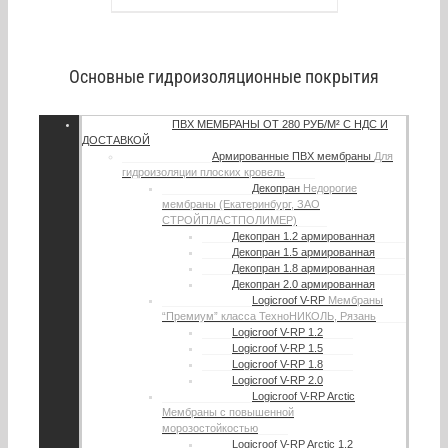
Основные гидроизоляционные покрытия
ПВХ МЕМБРАНЫ
ОТ 280 РУБ/М² С НДС И
ДОСТАВКОЙ
Армированные ПВХ мембраны
Для
гидроизоляции плоских кровель
Декопран
Недорогие
мембраны (Екатеринбург, ЗАО
СТРОЙПЛАСТПОЛИМЕР)
Декопран 1.2 армированная
Декопран 1.5 армированная
Декопран 1.8 армированная
Декопран 2.0 армированная
Logicroof V-RP
Мембраны
“Премиум” класса ТехноНИКОЛЬ, Рязань
Logicroof V-RP 1.2
Logicroof V-RP 1.5
Logicroof V-RP 1.8
Logicroof V-RP 2.0
Logicroof V-RP Arctic
Мембраны с повышенной
морозостойкостью
Logicroof V-RP Arctic 1.2