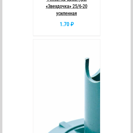
«Звездочка» 25/6-20
усиленная
1.70
₽
AILS