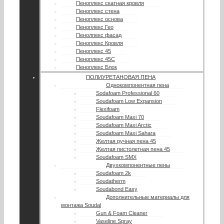
Пеноплекс скатная кровля
Пеноплекс стена
Пеноплекс основа
Пеноплекс Гео
Пенолпекс фасад
Пеноплекс Кровля
Пеноплекс 45
Пеноплекс 45С
Пеноплекс Блок
ПОЛИУРЕТАНОВАЯ ПЕНА
Однокомпонентная пена
Sodafoam Professional 60
Soudafoam Low Expansion
Flexifoam
Soudafoam Maxi 70
Soudafoam Maxi Arctic
Soudafoam Maxi Sahara
Желтая ручная пена 45
Желтая пистолетная пена 45
Soudafoam SMX
Двухкомпонентные пены
Soudafoam 2k
Soudatherm
Soudabond Easy
Дополнительные материалы для
монтажа Soudal
Gun & Foam Cleaner
Vaseline Spray