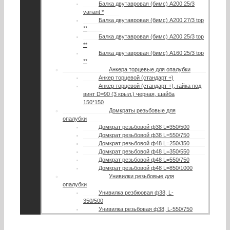
Балка двутавровая (бимс) А200 25/3
variant *
Балка двутавровая (бимс) А200 27/3 top
**
Балка двутавровая (бимс) A200 25/3 top
**
Балка двутавровая (бимс) A160 25/3 top
**
Анкера торцевые для опалубки
Анкер торцевой (стандарт +)
Анкер торцевой (стандарт +), гайка под
винт D=90 (3 крыл.) черная, шайба
150*150
Домкраты резьбовые для
опалубки
Домкрат резьбовой ф38 L=350/500
Домкрат резьбовой ф38 L=550/750
Домкрат резьбовой ф48 L=250/350
Домкрат резьбовой ф48 L=350/550
Домкрат резьбовой ф48 L=550/750
Домкрат резьбовой ф48 L=850/1000
Унивилки резьбовые для
опалубки
Унивилка резбюовая ф38, L-
350/500
Унивилка резьбовая ф38, L-550/750