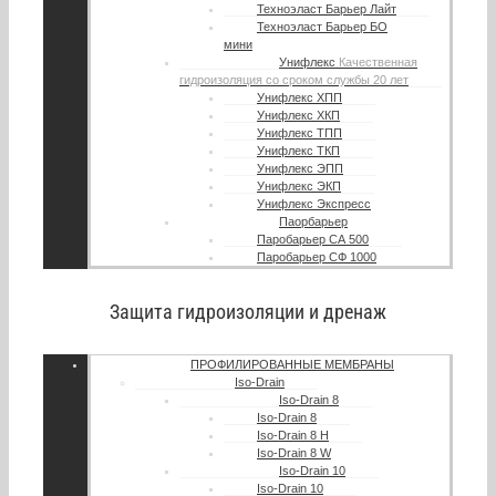
Техноэласт Барьер Лайт
Техноэласт Барьер БО
мини
Унифлекс
Качественная
гидроизоляция со сроком службы 20 лет
Унифлекс ХПП
Унифлекс ХКП
Унифлекс ТПП
Унифлекс ТКП
Унифлекс ЭПП
Унифлекс ЭКП
Унифлекс Экспресс
Паорбарьер
Паробарьер СА 500
Паробарьер СФ 1000
Защита гидроизоляции и дренаж
ПРОФИЛИРОВАННЫЕ МЕМБРАНЫ
Iso-Drain
Iso-Drain 8
Iso-Drain 8
Iso-Drain 8 Н
Iso-Drain 8 W
Iso-Drain 10
Iso-Drain 10