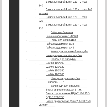
Замок клиновой L min 120 - L max
140
Замок клиновой L min 120 - L max 140
черный
Замок клиновой L min 120 - L max
220
Замок клиновой L min 120 - L max
220
Гайки комбиплаты
Гайка комбиплата 120*120
Гайки для домкратов
Гайка под домкрат ф38
Гайка под домкрат ф48
Клины для ригельной опалубки
Клин для ригельной опалубки
Шайбы для опалубки
Шайба 100*100
Шайба 120*120
Шайба 150*150
Шайба 180*180
Шкворень для опалубки
Шкворень 0.37
Балки БДК для опалубки
Барка выравнивающая 1 п.м.
Балка строительная БДК-С 160 25/3
БДК-С 200 25/3
Балка двутавровая (бимс) А160 25/3
variant *