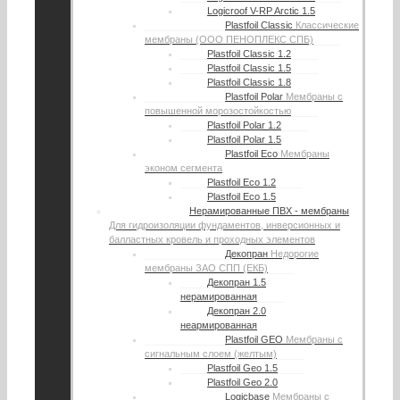
Logicroof V-RP Arctic 1.5
Plastfoil Classic
Классические
мембраны (ООО ПЕНОПЛЕКС СПБ)
Plastfoil Classic 1.2
Plastfoil Classic 1.5
Plastfoil Classic 1.8
Plastfoil Polar
Мембраны с
повышенной морозостойкостью
Plastfoil Polar 1.2
Plastfoil Polar 1.5
Plastfoil Eco
Мембраны
эконом сегмента
Plastfoil Eco 1.2
Plastfoil Eco 1.5
Нерамированные ПВХ - мембраны
Для гидроизоляции фундаментов, инверсионных и
балластных кровель и проходных элементов
Декопран
Недорогие
мембраны ЗАО СПП (ЕКБ)
Декопран 1.5
нерамированная
Декопран 2.0
неармированная
Plastfoil GEO
Мембраны с
сигнальным слоем (желтым)
Plastfoil Geo 1.5
Plastfoil Geo 2.0
Logicbase
Мембраны с