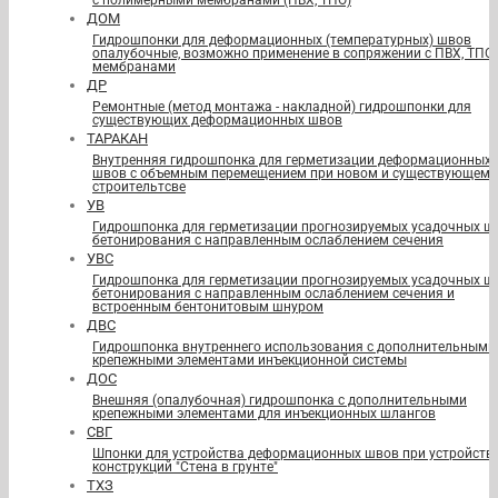
с полимерными мембранами (ПВХ, ТПО)
ДОМ
Гидрошпонки для деформационных (температурных) швов
опалубочные, возможно применение в сопряжении с ПВХ, ТПО
мембранами
ДР
Ремонтные (метод монтажа - накладной) гидрошпонки для
существующих деформационных швов
ТАРАКАН
Внутренняя гидрошпонка для герметизации деформационных
швов с объемным перемещением при новом и существующем
строительтсве
УВ
Гидрошпонка для герметизации прогнозируемых усадочных ш
бетонирования с направленным ослаблением сечения
УВС
Гидрошпонка для герметизации прогнозируемых усадочных ш
бетонирования с направленным ослаблением сечения и
встроенным бентонитовым шнуром
ДВС
Гидрошпонка внутреннего использования с дополнительными
крепежными элементами инъекционной системы
ДОС
Внешняя (опалубочная) гидрошпонка с дополнительными
крепежными элементами для инъекционных шлангов
СВГ
Шпонки для устройства деформационных швов при устройств
конструкций "Стена в грунте"
ТХЗ