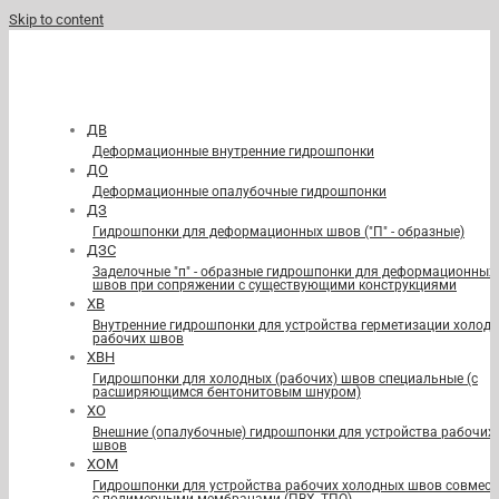
Skip to content
ДВ
Деформационные внутренние гидрошпонки
ДО
Деформационные опалубочные гидрошпонки
ДЗ
Гидрошпонки для деформационных швов ("П" - образные)
ДЗС
Заделочные "п" - образные гидрошпонки для деформационных
швов при сопряжении с существующими конструкциями
ХВ
Внутренние гидрошпонки для устройства герметизации холод
рабочих швов
ХВН
Гидрошпонки для холодных (рабочих) швов специальные (с
расширяющимся бентонитовым шнуром)
ХО
Внешние (опалубочные) гидрошпонки для устройства рабочих
швов
ХОМ
Гидрошпонки для устройства рабочих холодных швов совмест