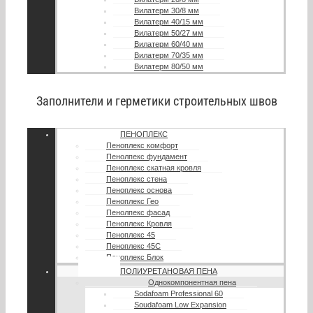
Вилатерм 30/8 мм
Вилатерм 40/15 мм
Вилатерм 50/27 мм
Вилатерм 60/40 мм
Вилатерм 70/35 мм
Вилатерм 80/50 мм
Заполнители и герметики строительных швов
ПЕНОПЛЕКС
Пеноплекс комфорт
Пенолпекс фундамент
Пеноплекс скатная кровля
Пеноплекс стена
Пеноплекс основа
Пеноплекс Гео
Пенолпекс фасад
Пеноплекс Кровля
Пеноплекс 45
Пеноплекс 45С
Пеноплекс Блок
ПОЛИУРЕТАНОВАЯ ПЕНА
Однокомпонентная пена
Sodafoam Professional 60
Soudafoam Low Expansion