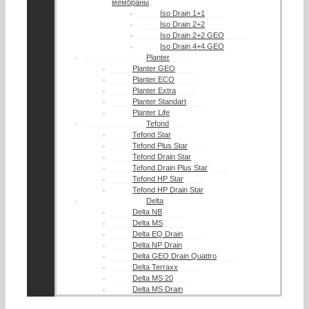
мембраны
Iso Drain 1+1
Iso Drain 2+2
Iso Drain 2+2 GEO
Iso Drain 4+4 GEO
Planter
Planter GEO
Planter ECO
Planter Extra
Planter Standart
Planter Life
Tefond
Tefond Star
Tefond Plus Star
Tefond Drain Star
Tefond Drain Plus Star
Tefond HP Star
Tefond HP Drain Star
Delta
Delta NB
Delta MS
Delta EQ Drain
Delta NP Drain
Delta GEO Drain Quattro
Delta Terraxx
Delta MS 20
Delta MS Drain