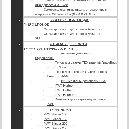
Клей SC 2000 (1 кг, зеленый) в комплекте с
отвердителем UT-R20
Самоклящаяся стеклоткань с тефлоновым
покрытием 220 мкм / 1м (Л500-0.21х0.5м)
СКОБЫ КРЕПЕЖНЫЕ ДЛЯ
ГИДРОШПОНОК
Скоба крепежная для шпонок Аквастоп
Скоба крепежная для шпонок Аквастоп
ХВС
АППАРАТЫ ДЛЯ СВАРКИ
ТЕРМОПЛАСТИЧНЫХ ИЗДЕЛИЙ
Аппараты для сварки
гидрошпонки
Топор для сварки ПВХ изделий ГидроБлок
«ШТС – 300»
Топор для стяковой сварки шпонок
Аквастоп Л-500
Ручные фены для сварки ПВХ
PWT Hotline
PWT Hotline L
PWT Hotline PRo
Комплект для сварки гидрошпонок
PWT
ТЕРМОНОЖИ
PWT Stinger 100
PWT Stinger 150
PWT Stinger 200
PWT Stinger 250