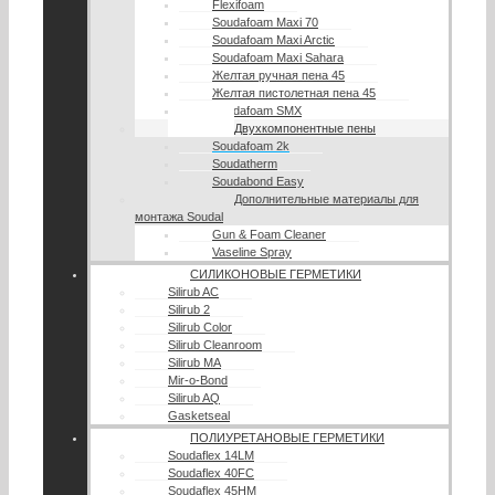
Flexifoam
Soudafoam Maxi 70
Soudafoam Maxi Arctic
Soudafoam Maxi Sahara
Желтая ручная пена 45
Желтая пистолетная пена 45
Soudafoam SMX
Двухкомпонентные пены
Soudafoam 2k
Soudatherm
Soudabond Easy
Дополнительные материалы для
монтажа Soudal
Gun & Foam Cleaner
Vaseline Spray
СИЛИКОНОВЫЕ ГЕРМЕТИКИ
Silirub AC
Silirub 2
Silirub Color
Silirub Cleanroom
Silirub MA
Mir-o-Bond
Silirub AQ
Gasketseal
ПОЛИУРЕТАНОВЫЕ ГЕРМЕТИКИ
Soudaflex 14LM
Soudaflex 40FC
Soudaflex 45HM