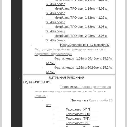
30.48м белая
Мембрана TPO арм. 1.14мм - 3.05 х
30.48м белая
Мембрана TPO арм. 1.52мм - 1.22 х
30.48м белая
Мембрана TPO арм. 1.52мм - 3.05 х
30.48м белая
Мембрана TPO арм. 2,03мм - 3.05 х
30.48м белая
Неармированные ТПО мембраны
Фартуки для устройства проходных элементов и
подземной гидроизоляции
Фартук неарм. 1.52мм 30.48см х 15.24м
Белый
Фартук неарм. 1.52мм 60.96см х 15.24м
Белый
БИТУМНАЯ РУЛОННАЯ
ГИДРОИЗОЛЯЦИЯ
Технониколь
Просто единственная
качественная гидроизоляция на основе битума в
России.
Техноэласт
Срок службы 25
лет
Техноэласт ХПП
Техноэласт ЭПП
Техноэласт ТКП
Техноэласт ЭКП