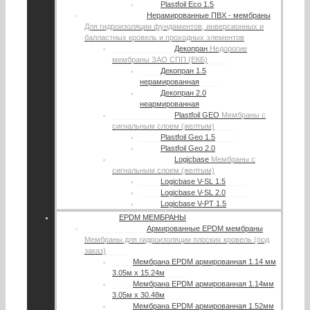
Plastfoil Eco 1.5
Нерамированные ПВХ - мембраны
Для гидроизоляции фундаментов, инверсионных и
балластных кровель и проходных элементов
Декопран
Недорогие
мембраны ЗАО СПП (ЕКБ)
Декопран 1.5
нерамированная
Декопран 2.0
неармированная
Plastfoil GEO
Мембраны с
сигнальным слоем (желтым)
Plastfoil Geo 1.5
Plastfoil Geo 2.0
Logicbase
Мембраны с
сигнальным слоем (желтым)
Logicbase V-SL 1.5
Logicbase V-SL 2.0
Logicbase V-PT 1.5
EPDM МЕМБРАНЫ
Армированные EPDM мембраны
Мембраны для гидроизоляции плоских кровель (под
заказ)
Мембрана EPDM армированная 1.14 мм
3.05м х 15.24м
Мембрана EPDM армированная 1.14мм
3.05м х 30.48м
Мембрана EPDM армированная 1.52мм