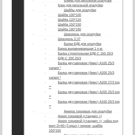
Клины для ригельной опалубки
Клин для ригельной опалубки
Шайбы для опалубки
Шайба 100*100
Шайба 120*120
Шайба 150*150
Шайба 180*180
Шкворень для опалубки
Шкворень 0.37
Балки БДК для опалубки
Барка выравнивающая 1 п.м.
Балка строительная БДК-С 160 25/3
БДК-С 200 25/3
Балка двутавровая (бимс) А160 25/3
variant *
Балка двутавровая (бимс) А200 25/3
variant *
Балка двутавровая (бимс) А200 27/3 top
**
Балка двутавровая (бимс) A200 25/3 top
**
Балка двутавровая (бимс) A160 25/3 top
**
Анкера торцевые для опалубки
Анкер торцевой (стандарт +)
Анкер торцевой (стандарт +), гайка под
винт D=90 (3 крыл.) черная, шайба
150*150