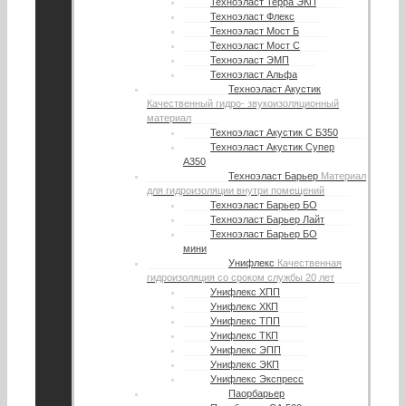
Техноэласт Терра ЭКП
Техноэласт Флекс
Техноэласт Мост Б
Техноэласт Мост С
Техноэласт ЭМП
Техноэласт Альфа
Техноэласт Акустик
Качественный гидро- звукоизоляционный
материал
Техноэласт Акустик С Б350
Техноэласт Акустик Супер
А350
Техноэласт Барьер
Материал
для гидроизоляции внутри помещений
Техноэласт Барьер БО
Техноэласт Барьер Лайт
Техноэласт Барьер БО
мини
Унифлекс
Качественная
гидроизоляция со сроком службы 20 лет
Унифлекс ХПП
Унифлекс ХКП
Унифлекс ТПП
Унифлекс ТКП
Унифлекс ЭПП
Унифлекс ЭКП
Унифлекс Экспресс
Паорбарьер