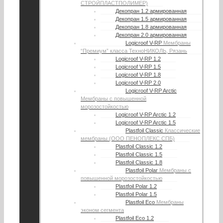
СТРОЙПЛАСТПОЛИМЕР)
Декопран 1.2 армированная
Декопран 1.5 армированная
Декопран 1.8 армированная
Декопран 2.0 армированная
Logicroof V-RP
Мембраны
“Премиум” класса ТехноНИКОЛЬ, Рязань
Logicroof V-RP 1.2
Logicroof V-RP 1.5
Logicroof V-RP 1.8
Logicroof V-RP 2.0
Logicroof V-RP Arctic
Мембраны с повышенной
морозостойкостью
Logicroof V-RP Arctic 1.2
Logicroof V-RP Arctic 1.5
Plastfoil Classic
Классические
мембраны (ООО ПЕНОПЛЕКС СПБ)
Plastfoil Classic 1.2
Plastfoil Classic 1.5
Plastfoil Classic 1.8
Plastfoil Polar
Мембраны с
повышенной морозостойкостью
Plastfoil Polar 1.2
Plastfoil Polar 1.5
Plastfoil Eco
Мембраны
эконом сегмента
Plastfoil Eco 1.2