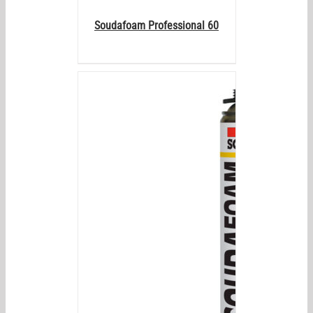
Soudafoam Professional 60
AILS