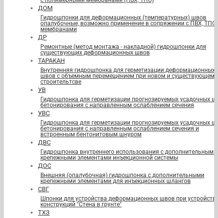
с полимерными мембранами (ПВХ, ТПО)
ДОМ
Гидрошпонки для деформационных (температурных) швов
опалубочные, возможно применение в сопряжении с ПВХ, ТПО
мембранами
ДР
Ремонтные (метод монтажа - накладной) гидрошпонки для
существующих деформационных швов
ТАРАКАН
Внутренняя гидрошпонка для герметизации деформационных
швов с объемным перемещением при новом и существующем
строительтсве
УВ
Гидрошпонка для герметизации прогнозируемых усадочных ш
бетонирования с направленным ослаблением сечения
УВС
Гидрошпонка для герметизации прогнозируемых усадочных ш
бетонирования с направленным ослаблением сечения и
встроенным бентонитовым шнуром
ДВС
Гидрошпонка внутреннего использования с дополнительными
крепежными элементами инъекционной системы
ДОС
Внешняя (опалубочная) гидрошпонка с дополнительными
крепежными элементами для инъекционных шлангов
СВГ
Шпонки для устройства деформационных швов при устройств
конструкций "Стена в грунте"
ТХЗ