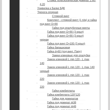
Стойка телескопическая домкрат 2.60-
4.20
Унивилка к Балке БДК
Тренога опорная
Стяжной винт
Комплект - стяжной винт (1 п/м) и гайка
под винт D=90
Гайки под опалубочные винты
Гайка под винт D=90 (3 крыл)
Гайка под винт D=90 (3 крыл)
черная
Гайка под винт D=100 (3 крыл)
Гайка барашковая
Гайка d=60 (под винт. Пару)
Замки клиновые для опалубки
Замок клиновой L min 120 - L max
140
Замок клиновой L min 120 - L max 140
черный
Замок клиновой L min 120 - L max
220
Замок клиновой L min 120 - L max
220
Гайки комбиплаты
Гайка комбиплата 120*120
Гайки для домкратов
Гайка под домкрат ф38
Гайка под домкрат ф48