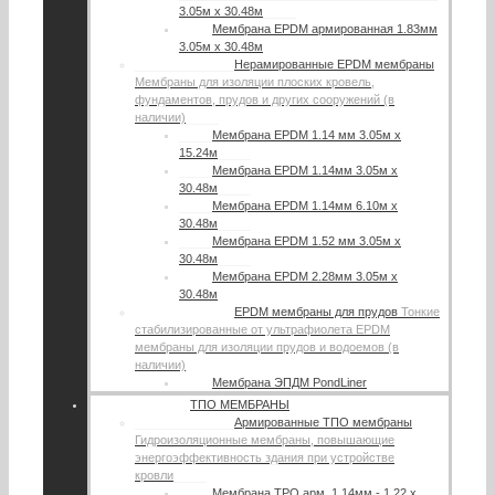
3.05м х 30.48м
Мембрана EPDM армированная 1.83мм
3.05м х 30.48м
Нерамированные EPDM мембраны
Мембраны для изоляции плоских кровель,
фундаментов, прудов и других сооружений (в
наличии)
Мембрана EPDM 1.14 мм 3.05м х
15.24м
Мембрана EPDM 1.14мм 3.05м х
30.48м
Мембрана EPDM 1.14мм 6.10м х
30.48м
Мембрана EPDM 1.52 мм 3.05м х
30.48м
Мембрана EPDM 2.28мм 3.05м х
30.48м
EPDM мембраны для прудов
Тонкие
стабилизированные от ультрафиолета EPDM
мембраны для изоляции прудов и водоемов (в
наличии)
Мембрана ЭПДМ PondLiner
ТПО МЕМБРАНЫ
Армированные ТПО мембраны
Гидроизоляционные мембраны, повышающие
энергоэффективность здания при устройстве
кровли
Мембрана TPO арм. 1.14мм - 1.22 х