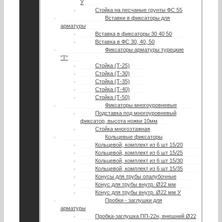
У
Стойка на песчаные грунты ФС 55
Вставки в фиксаторы для
арматуры
Вставка в фиксаторы 30 40 50
Вставка в ФС 30, 40, 50
Фиксаторы арматуры турецкие
"Т"
Стойка (Т-25)
Стойка (Т-30)
Стойка (Т-35)
Стойка (Т-40)
Стойка (Т-50)
Фиксаторы многоуровневые
Подставка под многоуровневый
фиксатор, высота ножки 10мм
Стойка многоэтажная
Кольцевые фиксаторы
Кольцевой, комплект из 6 шт 15/20
Кольцевой, комплект из 6 шт 15/25
Кольцевой, комплект из 6 шт 15/30
Кольцевой, комплект из 6 шт 15/35
Конусы для трубы опалубочные
Конус для трубы внутр. Ø22 мм
Конус для трубы внутр. Ø22 мм У
Пробки - заглушки для
арматуры
Пробка-заглушка ПП-22н, внешний Ø22