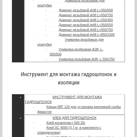
Домкраты резьбовые для
опалубки
Домкрат резьбовой ф38 L=350/500
Домкрат резьбовой ф38 L=550/750
Домкрат резьбовой ф48 L=250/350
Домкрат резьбовой ф48 L=350/550
Домкрат резьбовой ф48 L=550/750
Домкрат резьбовой ф48 L=850/1000
Унивилки резьбовые для
опалубки
Унивилка резбюовая ф38, L-
350/500
Унивилка резьбовая ф38, L-550/750
Инструмент для монтажа гидрошпонок и
изоляции
ИНСТРУМЕНТ ДЛЯ МОНТАЖА
ГИДРОШПОНОК
Клещи КВТ 120 для установки крепежной скобы
Аквастоп
КЛЕИ ДЛЯ ГИДРОШПОНОК
Клей космопласт 500 20г
Клей SC 4000 (0,7 кг, в комплекте с
отвердителем)