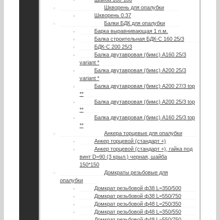
Шкворень для опалубки
Шкворень 0.37
Балки БДК для опалубки
Барка выравнивающая 1 п.м.
Балка строительная БДК-С 160 25/3
БДК-С 200 25/3
Балка двутавровая (бимс) А160 25/3
variant *
Балка двутавровая (бимс) А200 25/3
variant *
Балка двутавровая (бимс) А200 27/3 top
**
Балка двутавровая (бимс) A200 25/3 top
**
Балка двутавровая (бимс) A160 25/3 top
**
Анкера торцевые для опалубки
Анкер торцевой (стандарт +)
Анкер торцевой (стандарт +), гайка под
винт D=90 (3 крыл.) черная, шайба
150*150
Домкраты резьбовые для
опалубки
Домкрат резьбовой ф38 L=350/500
Домкрат резьбовой ф38 L=550/750
Домкрат резьбовой ф48 L=250/350
Домкрат резьбовой ф48 L=350/550
Домкрат резьбовой ф48 L=550/750