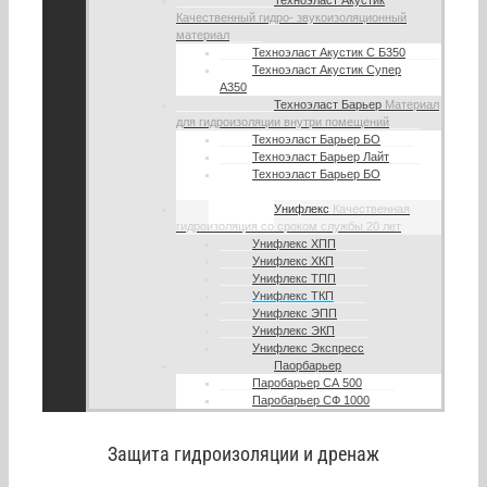
Техноэласт Акустик
Качественный гидро- звукоизоляционный
материал
Техноэласт Акустик С Б350
Техноэласт Акустик Супер
А350
Техноэласт Барьер
Материал
для гидроизоляции внутри помещений
Техноэласт Барьер БО
Техноэласт Барьер Лайт
Техноэласт Барьер БО
мини
Унифлекс
Качественная
гидроизоляция со сроком службы 20 лет
Унифлекс ХПП
Унифлекс ХКП
Унифлекс ТПП
Унифлекс ТКП
Унифлекс ЭПП
Унифлекс ЭКП
Унифлекс Экспресс
Паорбарьер
Паробарьер СА 500
Паробарьер СФ 1000
Защита гидроизоляции и дренаж