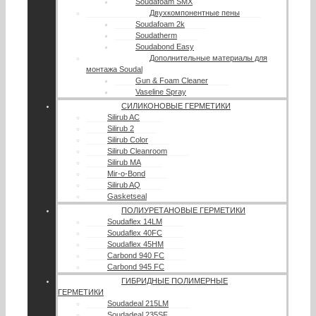
Soudafoam SMX
Двухкомпонентные пены
Soudafoam 2k
Soudatherm
Soudabond Easy
Дополнительные материалы для
монтажа Soudal
Gun & Foam Cleaner
Vaseline Spray
СИЛИКОНОВЫЕ ГЕРМЕТИКИ
Silirub AC
Silirub 2
Silirub Color
Silirub Cleanroom
Silirub MA
Mir-o-Bond
Silirub AQ
Gasketseal
ПОЛИУРЕТАНОВЫЕ ГЕРМЕТИКИ
Soudaflex 14LM
Soudaflex 40FC
Soudaflex 45HM
Carbond 940 FC
Carbond 945 FC
ГИБРИДНЫЕ ПОЛИМЕРНЫЕ
ГЕРМЕТИКИ
Soudadeal 215LM
Soudadeal 235SF