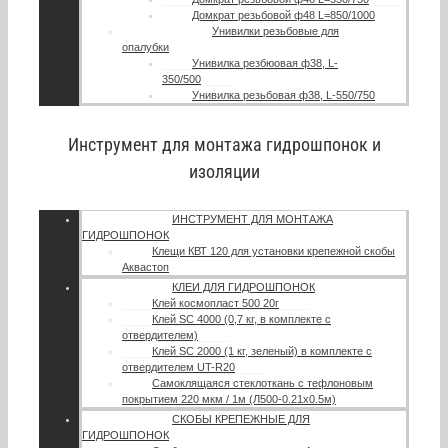
Домкрат резьбовой ф48 L=850/1000
Унивилки резьбовые для
опалубки
Унивилка резбюовая ф38, L-
350/500
Унивилка резьбовая ф38, L-550/750
Инструмент для монтажа гидрошпонок и
изоляции
ИНСТРУМЕНТ ДЛЯ МОНТАЖА
ГИДРОШПОНОК
Клещи КВТ 120 для установки крепежной скобы
Аквастоп
КЛЕИ ДЛЯ ГИДРОШПОНОК
Клей космопласт 500 20г
Клей SC 4000 (0,7 кг, в комплекте с
отвердителем)
Клей SC 2000 (1 кг, зеленый) в комплекте с
отвердителем UT-R20
Самоклящаяся стеклоткань с тефлоновым
покрытием 220 мкм / 1м (Л500-0.21х0.5м)
СКОБЫ КРЕПЕЖНЫЕ ДЛЯ
ГИДРОШПОНОК