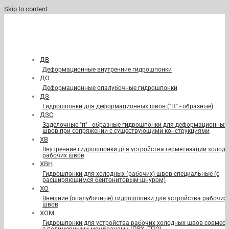
Skip to content
ДВ
Деформационные внутренние гидрошпонки
ДО
Деформационные опалубочные гидрошпонки
ДЗ
Гидрошпонки для деформационных швов ("П" - образные)
ДЗС
Заделочные "п" - образные гидрошпонки для деформационных
швов при сопряжении с существующими конструкциями
ХВ
Внутренние гидрошпонки для устройства герметизации холод
рабочих швов
ХВН
Гидрошпонки для холодных (рабочих) швов специальные (с
расширяющимся бентонитовым шнуром)
ХО
Внешние (опалубочные) гидрошпонки для устройства рабочих
швов
ХОМ
Гидрошпонки для устройства рабочих холодных швов совмест