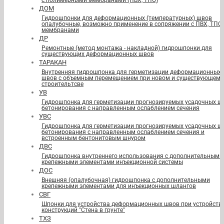
с полимерными мембранами (ПВХ, ТПО)
ДОМ
Гидрошпонки для деформационных (температурных) швов
опалубочные, возможно применение в сопряжении с ПВХ, ТПО
мембранами
ДР
Ремонтные (метод монтажа - накладной) гидрошпонки для
существующих деформационных швов
ТАРАКАН
Внутренняя гидрошпонка для герметизации деформационных
швов с объемным перемещением при новом и существующем
строительтсве
УВ
Гидрошпонка для герметизации прогнозируемых усадочных ш
бетонирования с направленным ослаблением сечения
УВС
Гидрошпонка для герметизации прогнозируемых усадочных ш
бетонирования с направленным ослаблением сечения и
встроенным бентонитовым шнуром
ДВС
Гидрошпонка внутреннего использования с дополнительными
крепежными элементами инъекционной системы
ДОС
Внешняя (опалубочная) гидрошпонка с дополнительными
крепежными элементами для инъекционных шлангов
СВГ
Шпонки для устройства деформационных швов при устройств
конструкций "Стена в грунте"
ТХЗ