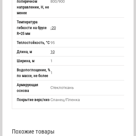
поперечном
800/900
направлении, Н, не
менее
Температура
гибкости на брусе
-20
R=25 мм
Теплостойкость, °С
95
Длина, м
10
Ширина, м
1
Водопоглощение, %
1
по массе, не более
Армирующая
Стеклоткань
основа
Покрытие верх/низ
Сланец/Пленка
Похожие товары