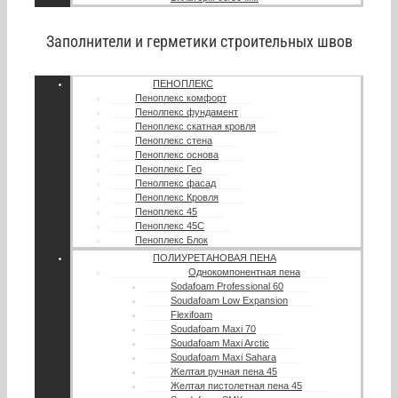
Заполнители и герметики строительных швов
ПЕНОПЛЕКС
Пеноплекс комфорт
Пенолпекс фундамент
Пеноплекс скатная кровля
Пеноплекс стена
Пеноплекс основа
Пеноплекс Гео
Пенолпекс фасад
Пеноплекс Кровля
Пеноплекс 45
Пеноплекс 45С
Пеноплекс Блок
ПОЛИУРЕТАНОВАЯ ПЕНА
Однокомпонентная пена
Sodafoam Professional 60
Soudafoam Low Expansion
Flexifoam
Soudafoam Maxi 70
Soudafoam Maxi Arctic
Soudafoam Maxi Sahara
Желтая ручная пена 45
Желтая пистолетная пена 45