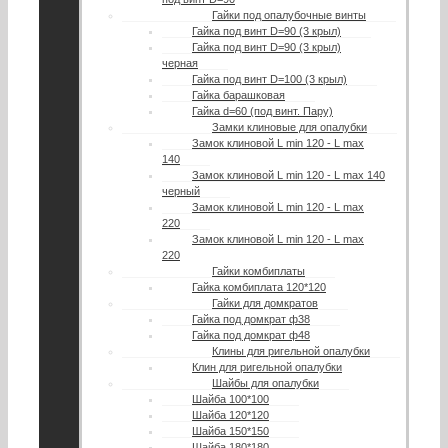
Гайки под опалубочные винты
Гайка под винт D=90 (3 крыл)
Гайка под винт D=90 (3 крыл)
черная
Гайка под винт D=100 (3 крыл)
Гайка барашковая
Гайка d=60 (под винт. Пару)
Замки клиновые для опалубки
Замок клиновой L min 120 - L max
140
Замок клиновой L min 120 - L max 140
черный
Замок клиновой L min 120 - L max
220
Замок клиновой L min 120 - L max
220
Гайки комбиплаты
Гайка комбиплата 120*120
Гайки для домкратов
Гайка под домкрат ф38
Гайка под домкрат ф48
Клины для ригельной опалубки
Клин для ригельной опалубки
Шайбы для опалубки
Шайба 100*100
Шайба 120*120
Шайба 150*150
Шайба 180*180