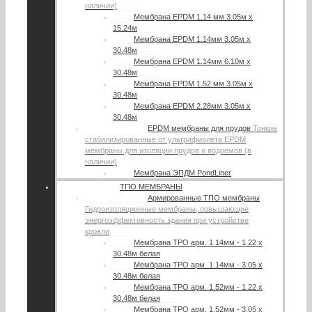
наличии)
Мембрана EPDM 1.14 мм 3.05м х
15.24м
Мембрана EPDM 1.14мм 3.05м х
30.48м
Мембрана EPDM 1.14мм 6.10м х
30.48м
Мембрана EPDM 1.52 мм 3.05м х
30.48м
Мембрана EPDM 2.28мм 3.05м х
30.48м
EPDM мембраны для прудов
Тонкие
стабилизированные от ультрафиолета EPDM
мембраны для изоляции прудов и водоемов (в
наличии)
Мембрана ЭПДМ PondLiner
ТПО МЕМБРАНЫ
Армированные ТПО мембраны
Гидроизоляционные мембраны, повышающие
энергоэффективность здания при устройстве
кровли
Мембрана TPO арм. 1.14мм - 1.22 х
30.48м белая
Мембрана TPO арм. 1.14мм - 3.05 х
30.48м белая
Мембрана TPO арм. 1.52мм - 1.22 х
30.48м белая
Мембрана TPO арм. 1.52мм - 3.05 х