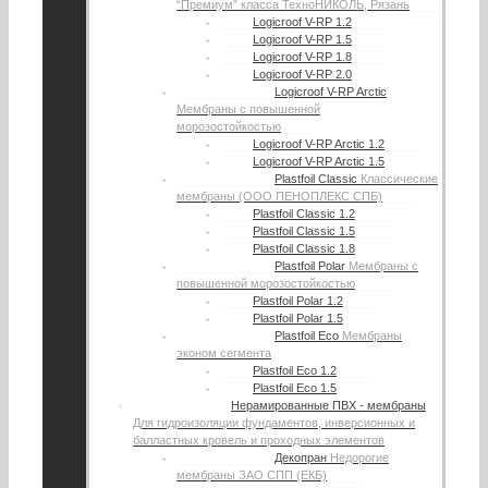
“Премиум” класса ТехноНИКОЛЬ, Рязань
Logicroof V-RP 1.2
Logicroof V-RP 1.5
Logicroof V-RP 1.8
Logicroof V-RP 2.0
Logicroof V-RP Arctic
Мембраны с повышенной
морозостойкостью
Logicroof V-RP Arctic 1.2
Logicroof V-RP Arctic 1.5
Plastfoil Classic
Классические
мембраны (ООО ПЕНОПЛЕКС СПБ)
Plastfoil Classic 1.2
Plastfoil Classic 1.5
Plastfoil Classic 1.8
Plastfoil Polar
Мембраны с
повышенной морозостойкостью
Plastfoil Polar 1.2
Plastfoil Polar 1.5
Plastfoil Eco
Мембраны
эконом сегмента
Plastfoil Eco 1.2
Plastfoil Eco 1.5
Нерамированные ПВХ - мембраны
Для гидроизоляции фундаментов, инверсионных и
балластных кровель и проходных элементов
Декопран
Недорогие
мембраны ЗАО СПП (ЕКБ)