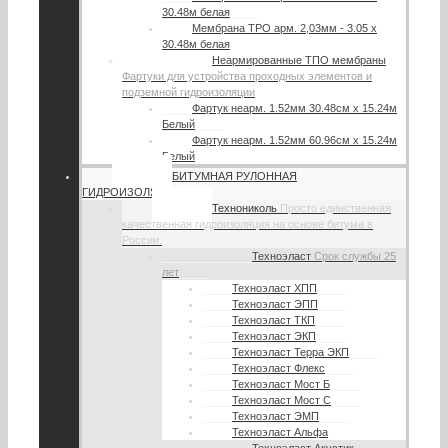
30.48м белая
Мембрана TPO арм. 2,03мм - 3.05 х
30.48м белая
Неармированные ТПО мембраны
Фартуки для устройства проходных элементов и
подземной гидроизоляции
Фартук неарм. 1.52мм 30.48см х 15.24м
Белый
Фартук неарм. 1.52мм 60.96см х 15.24м
Белый
БИТУМНАЯ РУЛОННАЯ
ГИДРОИЗОЛЯЦИЯ
Технониколь
Просто единственная
качественная гидроизоляция на основе битума в
России.
Техноэласт
Срок службы 25
лет
Техноэласт ХПП
Техноэласт ЭПП
Техноэласт ТКП
Техноэласт ЭКП
Техноэласт Терра ЭКП
Техноэласт Флекс
Техноэласт Мост Б
Техноэласт Мост С
Техноэласт ЭМП
Техноэласт Альфа