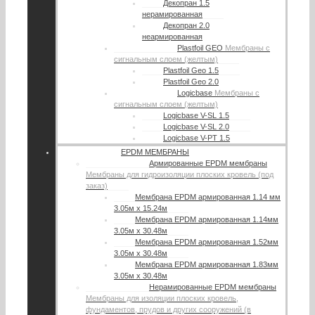
Декопран 1.5
нерамированная
Декопран 2.0
неармированная
Plastfoil GEO
Мембраны с
сигнальным слоем (желтым)
Plastfoil Geo 1.5
Plastfoil Geo 2.0
Logicbase
Мембраны с
сигнальным слоем (желтым)
Logicbase V-SL 1.5
Logicbase V-SL 2.0
Logicbase V-PT 1.5
EPDM МЕМБРАНЫ
Армированные EPDM мембраны
Мембраны для гидроизоляции плоских кровель (под
заказ)
Мембрана EPDM армированная 1.14 мм
3.05м х 15.24м
Мембрана EPDM армированная 1.14мм
3.05м х 30.48м
Мембрана EPDM армированная 1.52мм
3.05м х 30.48м
Мембрана EPDM армированная 1.83мм
3.05м х 30.48м
Нерамированные EPDM мембраны
Мембраны для изоляции плоских кровель,
фундаментов, прудов и других сооружений (в