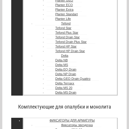
Planter GEO
Planter ECO
Planter Extra
Planter Standart
Planter Life
Tefond
Tefond Star
Tefond Plus Star
Tefond Drain Star
Tefond Drain Plus Star
Tefond HP Star
Tefond HP Drain Star
Delta
Delta NB
Delta MS
Delta EQ Drain
Delta NP Drain
Delta GEO Drain Quattro
Delta Terraxx
Delta MS 20
Delta MS Drain
Комплектующие для опалубки и монолита
ФИКСАТОРЫ ДЛЯ АРМАТУРЫ
Фиксаторы звездочка