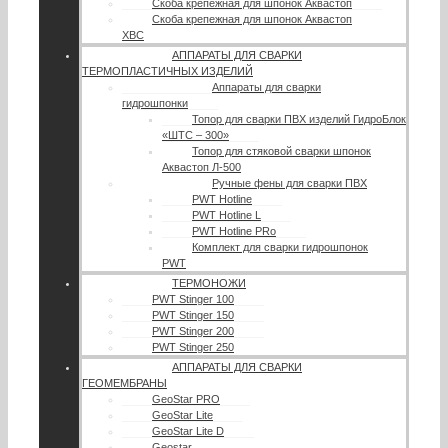
Скоба крепежная для шпонок Аквастоп
Скоба крепежная для шпонок Аквастоп
ХВС
АППАРАТЫ ДЛЯ СВАРКИ
ТЕРМОПЛАСТИЧНЫХ ИЗДЕЛИЙ
Аппараты для сварки
гидрошпонки
Топор для сварки ПВХ изделий ГидроБлок
«ШТС – 300»
Топор для стяковой сварки шпонок
Аквастоп Л-500
Ручные фены для сварки ПВХ
PWT Hotline
PWT Hotline L
PWT Hotline PRo
Комплект для сварки гидрошпонок
PWT
ТЕРМОНОЖИ
PWT Stinger 100
PWT Stinger 150
PWT Stinger 200
PWT Stinger 250
АППАРАТЫ ДЛЯ СВАРКИ
ГЕОМЕМБРАНЫ
GeoStar PRO
GeoStar Lite
GeoStar Lite D
Geostar