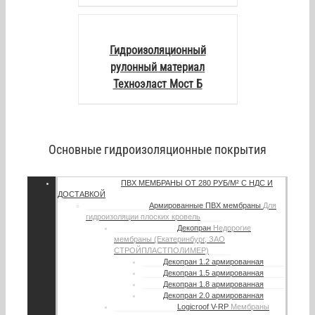
DETAILS
Гидроизоляционный
рулонный материал
Техноэласт Мост Б
Основные гидроизоляционные покрытия
ПВХ МЕМБРАНЫ
ОТ 280 РУБ/М² С НДС И
ДОСТАВКОЙ
Армированные ПВХ мембраны
Для
гидроизоляции плоских кровель
Декопран
Недорогие
мембраны (Екатеринбург, ЗАО
СТРОЙПЛАСТПОЛИМЕР)
Декопран 1.2 армированная
Декопран 1.5 армированная
Декопран 1.8 армированная
Декопран 2.0 армированная
Logicroof V-RP
Мембраны