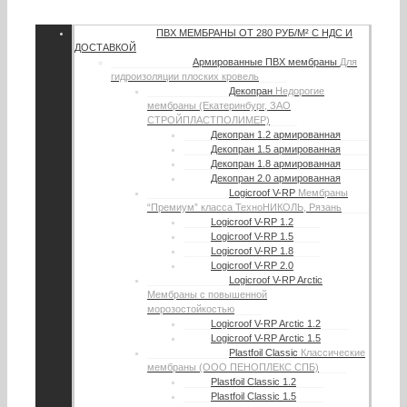
ПВХ МЕМБРАНЫ
ОТ 280 РУБ/М² С НДС И
ДОСТАВКОЙ
Армированные ПВХ мембраны
Для
гидроизоляции плоских кровель
Декопран
Недорогие
мембраны (Екатеринбург, ЗАО
СТРОЙПЛАСТПОЛИМЕР)
Декопран 1.2 армированная
Декопран 1.5 армированная
Декопран 1.8 армированная
Декопран 2.0 армированная
Logicroof V-RP
Мембраны
“Премиум” класса ТехноНИКОЛЬ, Рязань
Logicroof V-RP 1.2
Logicroof V-RP 1.5
Logicroof V-RP 1.8
Logicroof V-RP 2.0
Logicroof V-RP Arctic
Мембраны с повышенной
морозостойкостью
Logicroof V-RP Arctic 1.2
Logicroof V-RP Arctic 1.5
Plastfoil Classic
Классические
мембраны (ООО ПЕНОПЛЕКС СПБ)
Plastfoil Classic 1.2
Plastfoil Classic 1.5