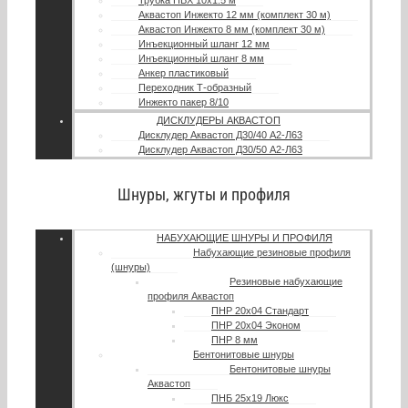
Трубка ПВХ 10х1.5 м
Аквастоп Инжекто 12 мм (комплект 30 м)
Аквастоп Инжекто 8 мм (комплект 30 м)
Инъекционный шланг 12 мм
Инъекционный шланг 8 мм
Анкер пластиковый
Переходник Т-образный
Инжекто пакер 8/10
ДИСКЛУДЕРЫ АКВАСТОП
Дисклудер Аквастоп Д30/40 А2-Л63
Дисклудер Аквастоп Д30/50 А2-Л63
Шнуры, жгуты и профиля
НАБУХАЮЩИЕ ШНУРЫ И ПРОФИЛЯ
Набухающие резиновые профиля
(шнуры)
Резиновые набухающие
профиля Аквастоп
ПНР 20х04 Стандарт
ПНР 20х04 Эконом
ПНР 8 мм
Бентонитовые шнуры
Бентонитовые шнуры
Аквастоп
ПНБ 25х19 Люкс