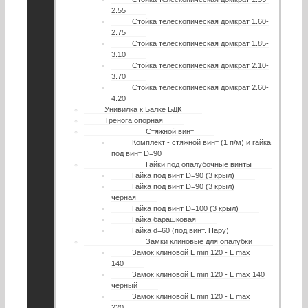
2.55
Стойка телескопическая домкрат 1.60-
2.75
Стойка телескопическая домкрат 1.85-
3.10
Стойка телескопическая домкрат 2.10-
3.70
Стойка телескопическая домкрат 2.60-
4.20
Унивилка к Балке БДК
Тренога опорная
Стяжной винт
Комплект - стяжной винт (1 п/м) и гайка
под винт D=90
Гайки под опалубочные винты
Гайка под винт D=90 (3 крыл)
Гайка под винт D=90 (3 крыл)
черная
Гайка под винт D=100 (3 крыл)
Гайка барашковая
Гайка d=60 (под винт. Пару)
Замки клиновые для опалубки
Замок клиновой L min 120 - L max
140
Замок клиновой L min 120 - L max 140
черный
Замок клиновой L min 120 - L max
220