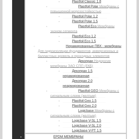
Plastfoil Classic 1.8
Plastfoil Polar
Мембраны с
повышенной морозостойкостью
Plastfoil Polar 1.2
Plastfoil Polar 1.5
Plastfoil Eco
Мембраны
эконом сегмента
Plastfoil Eco 1.2
Plastfoil Eco 1.5
Нерамированные ПВХ - мембраны
Для гидроизоляции фундаментов, инверсионных и
балластных кровель и проходных элементов
Декопран
Недорогие
мембраны ЗАО СПП (ЕКБ)
Декопран 1.5
нерамированная
Декопран 2.0
неармированная
Plastfoil GEO
Мембраны с
сигнальным слоем (желтым)
Plastfoil Geo 1.5
Plastfoil Geo 2.0
Logicbase
Мембраны с
сигнальным слоем (желтым)
Logicbase V-SL 1.5
Logicbase V-SL 2.0
Logicbase V-PT 1.5
EPDM МЕМБРАНЫ