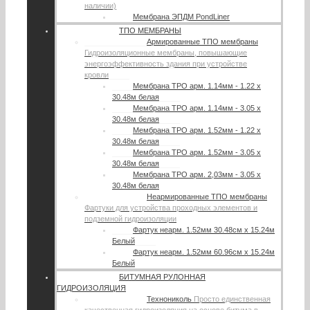
наличии)
Мембрана ЭПДМ PondLiner
ТПО МЕМБРАНЫ
Армированные ТПО мембраны
Гидроизоляционные мембраны, повышающие
энергоэффективность здания при устройстве
кровли
Мембрана TPO арм. 1.14мм - 1.22 х
30.48м белая
Мембрана TPO арм. 1.14мм - 3.05 х
30.48м белая
Мембрана TPO арм. 1.52мм - 1.22 х
30.48м белая
Мембрана TPO арм. 1.52мм - 3.05 х
30.48м белая
Мембрана TPO арм. 2,03мм - 3.05 х
30.48м белая
Неармированные ТПО мембраны
Фартуки для устройства проходных элементов и
подземной гидроизоляции
Фартук неарм. 1.52мм 30.48см х 15.24м
Белый
Фартук неарм. 1.52мм 60.96см х 15.24м
Белый
БИТУМНАЯ РУЛОННАЯ
ГИДРОИЗОЛЯЦИЯ
Технониколь
Просто единственная