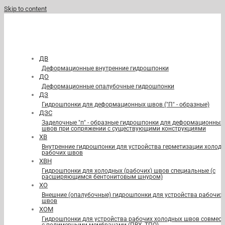
Skip to content
ДВ
Деформационные внутренние гидрошпонки
ДО
Деформационные опалубочные гидрошпонки
ДЗ
Гидрошпонки для деформационных швов ("П" - образные)
ДЗС
Заделочные "п" - образные гидрошпонки для деформационных
швов при сопряжении с существующими конструкциями
ХВ
Внутренние гидрошпонки для устройства герметизации холод
рабочих швов
ХВН
Гидрошпонки для холодных (рабочих) швов специальные (с
расширяющимся бентонитовым шнуром)
ХО
Внешние (опалубочные) гидрошпонки для устройства рабочих
швов
ХОМ
Гидрошпонки для устройства рабочих холодных швов совмест