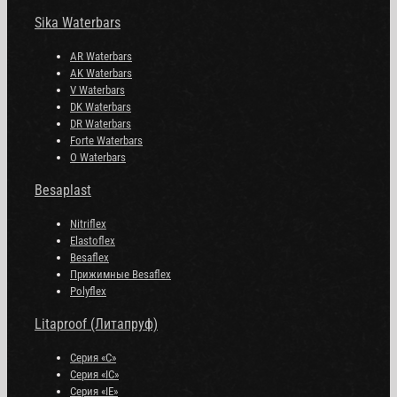
Sika Waterbars
AR Waterbars
AK Waterbars
V Waterbars
DK Waterbars
DR Waterbars
Forte Waterbars
O Waterbars
Besaplast
Nitriflex
Elastoflex
Besaflex
Прижимные Besaflex
Polyflex
Litaproof (Литапруф)
Серия «С»
Серия «IC»
Серия «IE»