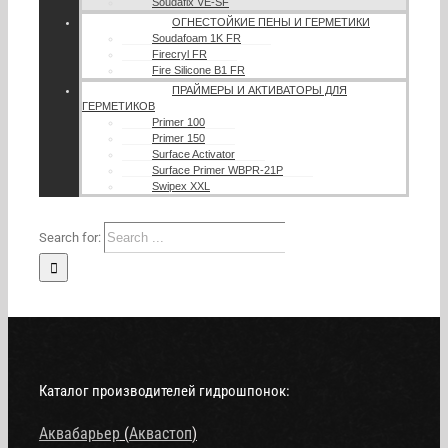
Soudafix VE-SF
ОГНЕСТОЙКИЕ ПЕНЫ И ГЕРМЕТИКИ
Soudafoam 1K FR
Firecryl FR
Fire Silicone B1 FR
ПРАЙМЕРЫ И АКТИВАТОРЫ ДЛЯ
ГЕРМЕТИКОВ
Primer 100
Primer 150
Surface Activator
Surface Primer WBPR-21P
Swipex XXL
Search for:
Каталог производителей гидрошпонок:
Аквабарьер
(
Аквастоп
)