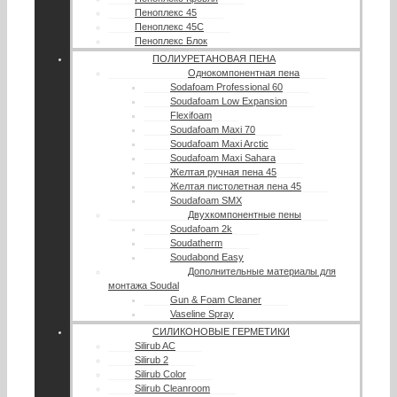
Пеноплекс 45
Пеноплекс 45С
Пеноплекс Блок
ПОЛИУРЕТАНОВАЯ ПЕНА
Однокомпонентная пена
Sodafoam Professional 60
Soudafoam Low Expansion
Flexifoam
Soudafoam Maxi 70
Soudafoam Maxi Arctic
Soudafoam Maxi Sahara
Желтая ручная пена 45
Желтая пистолетная пена 45
Soudafoam SMX
Двухкомпонентные пены
Soudafoam 2k
Soudatherm
Soudabond Easy
Дополнительные материалы для
монтажа Soudal
Gun & Foam Cleaner
Vaseline Spray
СИЛИКОНОВЫЕ ГЕРМЕТИКИ
Silirub AC
Silirub 2
Silirub Color
Silirub Cleanroom