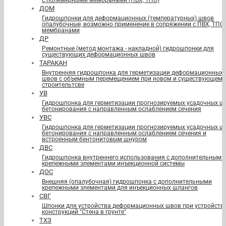
с полимерными мембранами (ПВХ, ТПО)
ДОМ
Гидрошпонки для деформационных (температурных) швов
опалубочные, возможно применение в сопряжении с ПВХ, ТПО
мембранами
ДР
Ремонтные (метод монтажа - накладной) гидрошпонки для
существующих деформационных швов
ТАРАКАН
Внутренняя гидрошпонка для герметизации деформационных
швов с объемным перемещением при новом и существующем
строительтсве
УВ
Гидрошпонка для герметизации прогнозируемых усадочных ш
бетонирования с направленным ослаблением сечения
УВС
Гидрошпонка для герметизации прогнозируемых усадочных ш
бетонирования с направленным ослаблением сечения и
встроенным бентонитовым шнуром
ДВС
Гидрошпонка внутреннего использования с дополнительными
крепежными элементами инъекционной системы
ДОС
Внешняя (опалубочная) гидрошпонка с дополнительными
крепежными элементами для инъекционных шлангов
СВГ
Шпонки для устройства деформационных швов при устройств
конструкций "Стена в грунте"
ТХЗ