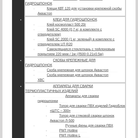
ГИДРОШПОНОК
Клещи КВТ 120 для установки крепежной скобы
Аквастоп
КЛЕИ ДЛЯ ГИДРОШПОНОК
Клей космопласт 500 20г
Клей SC 4000 (0,7 кг, в комплекте с
отвердителем)
Клей SC 2000 (1 кг, зеленый) в комплекте с
отвердителем UT-R20
Самоклящаяся стеклоткань с тефлоновым
покрытием 220 мкм / 1м (Л500-0.21х0.5м)
СКОБЫ КРЕПЕЖНЫЕ ДЛЯ
ГИДРОШПОНОК
Скоба крепежная для шпонок Аквастоп
Скоба крепежная для шпонок Аквастоп
ХВС
АППАРАТЫ ДЛЯ СВАРКИ
ТЕРМОПЛАСТИЧНЫХ ИЗДЕЛИЙ
Аппараты для сварки
гидрошпонки
Топор для сварки ПВХ изделий ГидроБлок
«ШТС – 300»
Топор для стяковой сварки шпонок
Аквастоп Л-500
Ручные фены для сварки ПВХ
PWT Hotline
PWT Hotline L