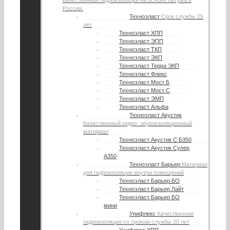
качественная гидроизоляция на основе битума в
России.
Техноэласт
Срок службы 25
лет
Техноэласт ХПП
Техноэласт ЭПП
Техноэласт ТКП
Техноэласт ЭКП
Техноэласт Терра ЭКП
Техноэласт Флекс
Техноэласт Мост Б
Техноэласт Мост С
Техноэласт ЭМП
Техноэласт Альфа
Техноэласт Акустик
Качественный гидро- звукоизоляционный
материал
Техноэласт Акустик С Б350
Техноэласт Акустик Супер
А350
Техноэласт Барьер
Материал
для гидроизоляции внутри помещений
Техноэласт Барьер БО
Техноэласт Барьер Лайт
Техноэласт Барьер БО
мини
Унифлекс
Качественная
гидроизоляция со сроком службы 20 лет