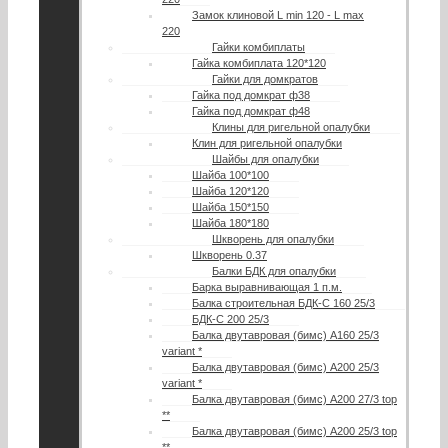
Замок клиновой L min 120 - L max
220
Гайки комбиплаты
Гайка комбиплата 120*120
Гайки для домкратов
Гайка под домкрат ф38
Гайка под домкрат ф48
Клины для ригельной опалубки
Клин для ригельной опалубки
Шайбы для опалубки
Шайба 100*100
Шайба 120*120
Шайба 150*150
Шайба 180*180
Шкворень для опалубки
Шкворень 0.37
Балки БДК для опалубки
Барка выравнивающая 1 п.м.
Балка строительная БДК-С 160 25/3
БДК-С 200 25/3
Балка двутавровая (бимс) А160 25/3
variant *
Балка двутавровая (бимс) А200 25/3
variant *
Балка двутавровая (бимс) А200 27/3 top
**
Балка двутавровая (бимс) A200 25/3 top
**