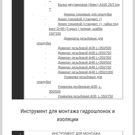
Балка двутавровая (бимс) A160 25/3 top
**
Анкера торцевые для опалубки
Анкер торцевой (стандарт +)
Анкер торцевой (стандарт +), гайка под
винт D=90 (3 крыл.) черная, шайба
150*150
Домкраты резьбовые для
опалубки
Домкрат резьбовой ф38 L=350/500
Домкрат резьбовой ф38 L=550/750
Домкрат резьбовой ф48 L=250/350
Домкрат резьбовой ф48 L=350/550
Домкрат резьбовой ф48 L=550/750
Домкрат резьбовой ф48 L=850/1000
Унивилки резьбовые для
опалубки
Унивилка резбюовая ф38, L-
350/500
Унивилка резьбовая ф38, L-550/750
Инструмент для монтажа гидрошпонок и
изоляции
ИНСТРУМЕНТ ДЛЯ МОНТАЖА