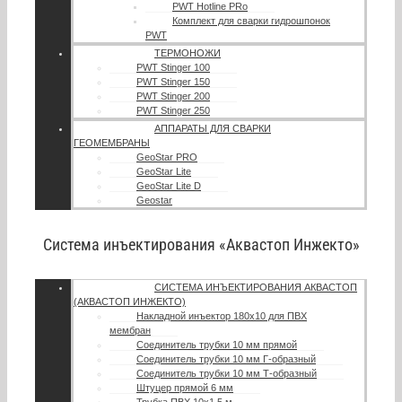
PWT Hotline PRo
Комплект для сварки гидрошпонок
PWT
ТЕРМОНОЖИ
PWT Stinger 100
PWT Stinger 150
PWT Stinger 200
PWT Stinger 250
АППАРАТЫ ДЛЯ СВАРКИ
ГЕОМЕМБРАНЫ
GeoStar PRO
GeoStar Lite
GeoStar Lite D
Geostar
Система инъектирования «Аквастоп Инжекто»
СИСТЕМА ИНЪЕКТИРОВАНИЯ АКВАСТОП
(АКВАСТОП ИНЖЕКТО)
Накладной инъектор 180х10 для ПВХ
мембран
Соединитель трубки 10 мм прямой
Соединитель трубки 10 мм Г-образный
Соединитель трубки 10 мм Т-образный
Штуцер прямой 6 мм