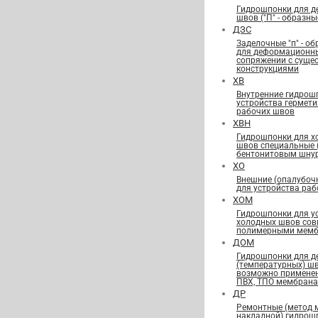
Гидрошпонки для 
швов ("П" - образны
ДЗС
Заделочные "п" - о
для деформационн
сопряжении с сущ
конструкциями
ХВ
Внутренние гидрош
устройства гермет
рабочих швов
ХВН
Гидрошпонки для х
швов специальные
бентонитовым шну
ХО
Внешние (опалубоч
для устройства ра
ХОМ
Гидрошпонки для у
холодных швов сов
полимерными мемб
ДОМ
Гидрошпонки для 
(температурных) ш
возможно применен
ПВХ, ТПО мембран
ДР
Ремонтные (метод 
накладной) гидрош