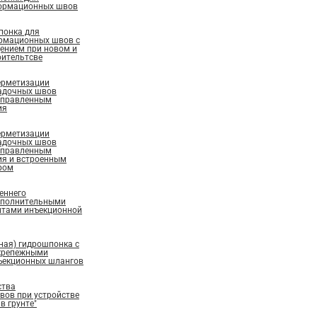
ормационных швов
понка для
рмационных швов с
ением при новом и
ительтсве
ерметизации
адочных швов
аправленным
ия
ерметизации
адочных швов
аправленным
ия и встроенным
ром
еннего
ополнительными
нтами инъекционной
ная) гидрошпонка с
крепежными
ъекционных шлангов
ства
ов при устройстве
в грунте"