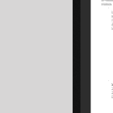
кровель
Н
(
“
Р