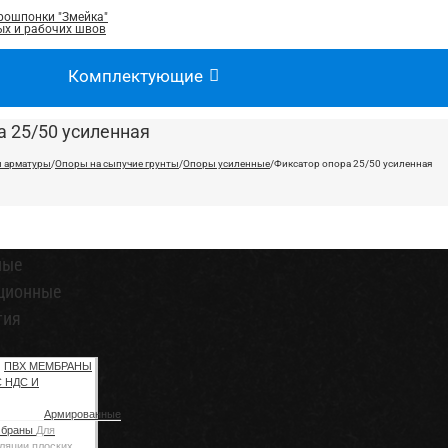
рошпонки "Змейка"
х и рабочих швов
Комплектующие
а 25/50 усиленная
 арматуры
/
Опоры на сыпучие грунты
/
Опоры усиленные
/
Фиксатор опора 25/50 усиленная
ные
ционные
тия
ПВХ МЕМБРАНЫ
С НДС И
Армированные
мбраны
Для
ляции плоских