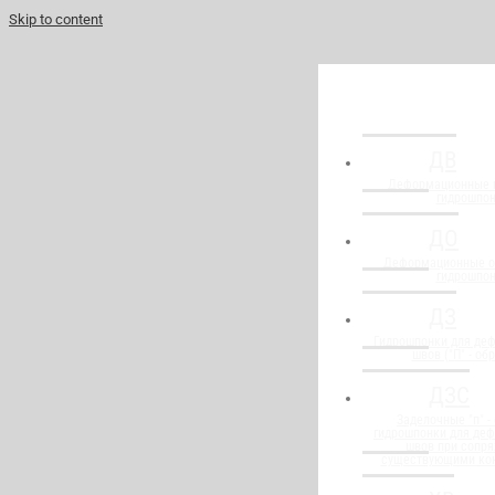
Skip to content
ДВ
Деформационные 
гидрошпо
ДО
Деформационные о
гидрошпо
ДЗ
Гидрошпонки для де
швов ("П" - об
ДЗС
Заделочные "п" -
гидрошпонки для де
швов при сопря
существующими ко