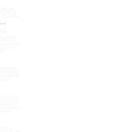
 монтажа -
шпонки для
ормационных
АН
шпонка для
ормационных
еремещением
ествующем
све
ерметизации
дочных швов
аправленным
сечения
ерметизации
дочных швов
аправленным
 и встроенным
 шнуром
треннего
полнительными