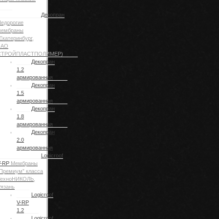
Декопран
едорогие
мембраны
Екатеринбург,
ЗАО
СТРОЙПЛАСТПОЛИМЕР)
Декопран
1.2
армированная
Декопран
1.5
армированная
Декопран
1.8
армированная
Декопран
2.0
армированная
Logicroof
V-RP
Мембраны
Премиум” класса
ТехноНИКОЛЬ,
язань
Logicroof
V-RP
1.2
Logicroof