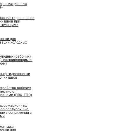
деформационных
е)
бразные гидрошпонки
ых швов при
ествующими
понки для
изации холодных
олодных (рабочих)
 (с расширяющимся
ром)
ные) гидрошпонки
бочих швов
стройства рабочих
местно с
ранами (ПВХ, ТПО)
деформационных
вов опалубочные,
ие в сопряжении с
ами
монтажа -
понки для