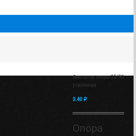
Фиксатор опора 25/50
усиленная
3.40
₽
Опора