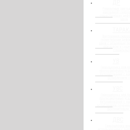
ДР
Ремонтные (метод
накладной) гидро
существующих деф
швов
ТАРАК
Внутренняя гидро
герметизации деф
швов с объемным п
при новом и сущ
строительт
УВ
Гидрошпонка для г
прогнозируемых уса
бетонирования с н
ослаблением 
УВС
Гидрошпонка для г
прогнозируемых уса
бетонирования с н
ослаблением сечения
бентонитовым
ДВС
Гидрошпонка вну
использования с до