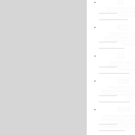
ХВ
Внутренние гидро
устройства герметиз
рабочих ш
ХВН
Гидрошпонки для
(рабочих) швов спе
расширяющимся бе
шнуром
ХО
Внешние (опалу
гидрошпонки для 
рабочих ш
ХОМ
Гидрошпонки для 
рабочих холодных шво
полимерными мембр
ТПО)
ДОМ
Гидрошпонки для де
(температурных) швов
возможно прим
сопряжении с ПВХ, Т