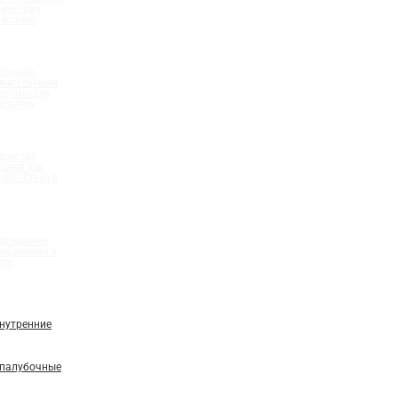
ементами
системы
бочная)
олнительными
ентами для
шлангов
ройства
 швов при
ций "Стена в
идрошпонки
мационных и
вов
нутренние
палубочные