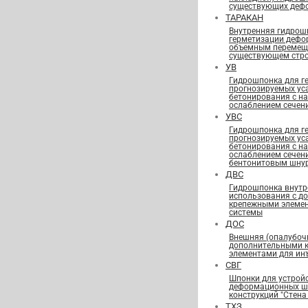
существующих деф
ТАРАКАН
Внутренняя гидрош
герметизации дефо
объемным перемещ
существующем стро
УВ
Гидрошпонка для г
прогнозируемых ус
бетонирования с н
ослаблением сечен
УВС
Гидрошпонка для г
прогнозируемых ус
бетонирования с н
ослаблением сечен
бентонитовым шну
ДВС
Гидрошпонка внутр
использования с д
крепежными элеме
системы
ДОС
Внешняя (опалубоч
дополнительными 
элементами для ин
СВГ
Шпонки для устрой
деформационных шв
конструкций "Стена 
ТХЗ