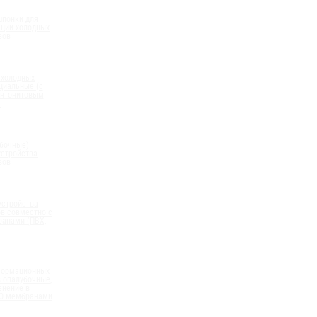
шпонки для
ации холодных
вов
 холодных
циальные (с
нтонитовым
)
бочные)
устройства
вов
устройства
в совместно с
анами (ПВХ,
формационных
 опалубочные,
енение в
ПО мембранами