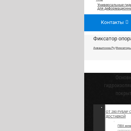
Универсальные гид
для деформационны
Контакты
Фиксатор опор
Аквашпонка.Ру
/
Фиксаторы
Основ
гидроизоля
покры
ОТ 280 РУБ/М² 
ДОСТАВКОЙ
ПВХ ме
гидроизо