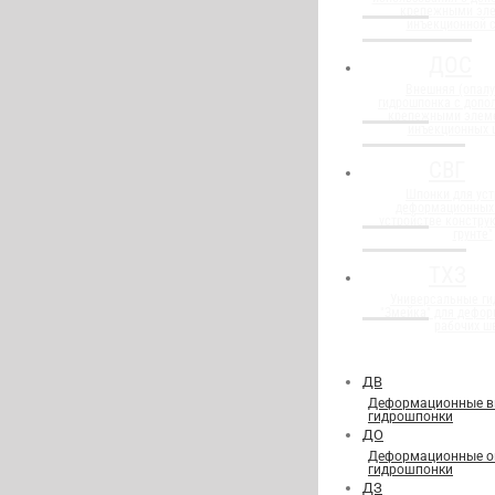
крепежными эл
инъекционной 
ДОС
Внешняя (опалу
гидрошпонка с доп
крепежными элем
инъекционных 
СВГ
Шпонки для уст
деформационных
устройстве конструк
грунте"
ТХЗ
Универсальные г
"Змейка" для дефор
рабочих ш
ДВ
Деформационные в
гидрошпонки
ДО
Деформационные о
гидрошпонки
ДЗ