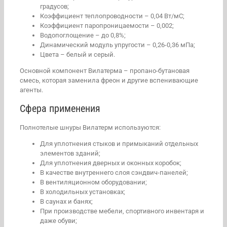
градусов;
Коэффициент теплопроводности – 0,04 Вт/мС;
Коэффициент паропроницаемости – 0,002;
Водопоглощение – до 0,8%;
Динамический модуль упругости – 0,26-0,36 мПа;
Цвета – белый и серый.
Основной компонент Вилатерма – пропано-бутановая
смесь, которая заменила фреон и другие вспенивающие
агенты.
Сфера применения
Полнотелые шнуры Вилатерм используются:
Для уплотнения стыков и примыканий отдельных
элементов зданий;
Для уплотнения дверных и оконных коробок;
В качестве внутреннего слоя сэндвич-панелей;
В вентиляционном оборудовании;
В холодильных установках;
В саунах и банях;
При производстве мебели, спортивного инвентаря и
даже обуви;