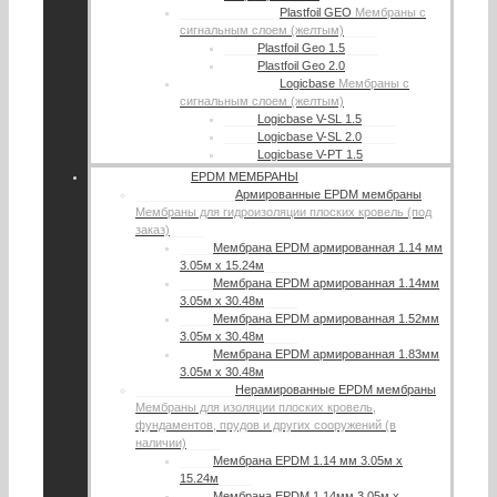
Plastfoil GEO
Мембраны с
сигнальным слоем (желтым)
Plastfoil Geo 1.5
Plastfoil Geo 2.0
Logicbase
Мембраны с
сигнальным слоем (желтым)
Logicbase V-SL 1.5
Logicbase V-SL 2.0
Logicbase V-PT 1.5
EPDM МЕМБРАНЫ
Армированные EPDM мембраны
Мембраны для гидроизоляции плоских кровель (под
заказ)
Мембрана EPDM армированная 1.14 мм
3.05м х 15.24м
Мембрана EPDM армированная 1.14мм
3.05м х 30.48м
Мембрана EPDM армированная 1.52мм
3.05м х 30.48м
Мембрана EPDM армированная 1.83мм
3.05м х 30.48м
Нерамированные EPDM мембраны
Мембраны для изоляции плоских кровель,
фундаментов, прудов и других сооружений (в
наличии)
Мембрана EPDM 1.14 мм 3.05м х
15.24м
Мембрана EPDM 1.14мм 3.05м х