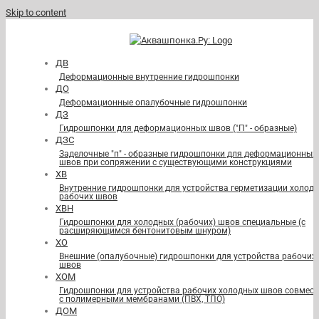
Skip to content
ДВ
Деформационные внутренние гидрошпонки
ДО
Деформационные опалубочные гидрошпонки
ДЗ
Гидрошпонки для деформационных швов ("П" - образные)
ДЗС
Заделочные "п" - образные гидрошпонки для деформационных
швов при сопряжении с существующими конструкциями
ХВ
Внутренние гидрошпонки для устройства герметизации холод
рабочих швов
ХВН
Гидрошпонки для холодных (рабочих) швов специальные (с
расширяющимся бентонитовым шнуром)
ХО
Внешние (опалубочные) гидрошпонки для устройства рабочих
швов
ХОМ
Гидрошпонки для устройства рабочих холодных швов совмест
с полимерными мембранами (ПВХ, ТПО)
ДОМ