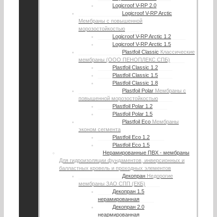
Logicroof V-RP 2.0
Logicroof V-RP Arctic
Мембраны с повышенной
морозостойкостью
Logicroof V-RP Arctic 1.2
Logicroof V-RP Arctic 1.5
Plastfoil Classic
Классические
мембраны (ООО ПЕНОПЛЕКС СПБ)
Plastfoil Classic 1.2
Plastfoil Classic 1.5
Plastfoil Classic 1.8
Plastfoil Polar
Мембраны с
повышенной морозостойкостью
Plastfoil Polar 1.2
Plastfoil Polar 1.5
Plastfoil Eco
Мембраны
эконом сегмента
Plastfoil Eco 1.2
Plastfoil Eco 1.5
Нерамированные ПВХ - мембраны
Для гидроизоляции фундаментов, инверсионных и
балластных кровель и проходных элементов
Декопран
Недорогие
мембраны ЗАО СПП (ЕКБ)
Декопран 1.5
нерамированная
Декопран 2.0
неармированная