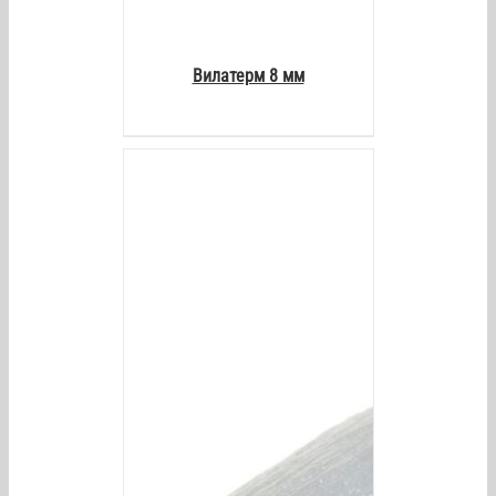
Вилатерм 8 мм
/
DETAILS