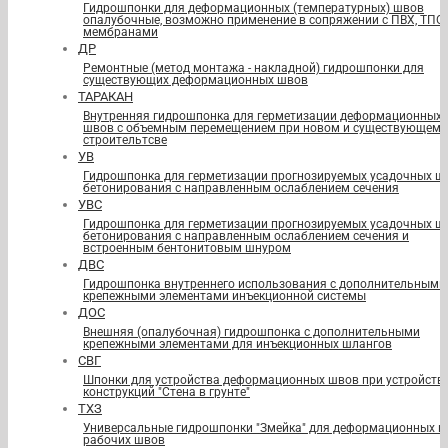
Гидрошпонки для деформационных (температурных) швов
опалубочные, возможно применение в сопряжении с ПВХ, ТПО
мембранами
ДР
Ремонтные (метод монтажа - накладной) гидрошпонки для
существующих деформационных швов
ТАРАКАН
Внутренняя гидрошпонка для герметизации деформационных
швов с объемным перемещением при новом и существующем
строительтсве
УВ
Гидрошпонка для герметизации прогнозируемых усадочных ш
бетонирования с направленным ослаблением сечения
УВС
Гидрошпонка для герметизации прогнозируемых усадочных ш
бетонирования с направленным ослаблением сечения и
встроенным бентонитовым шнуром
ДВС
Гидрошпонка внутреннего использования с дополнительными
крепежными элементами инъекционной системы
ДОС
Внешняя (опалубочная) гидрошпонка с дополнительными
крепежными элементами для инъекционных шлангов
СВГ
Шпонки для устройства деформационных швов при устройств
конструкций "Стена в грунте"
ТХЗ
Универсальные гидрошпонки "Змейка" для деформационных и
рабочих швов