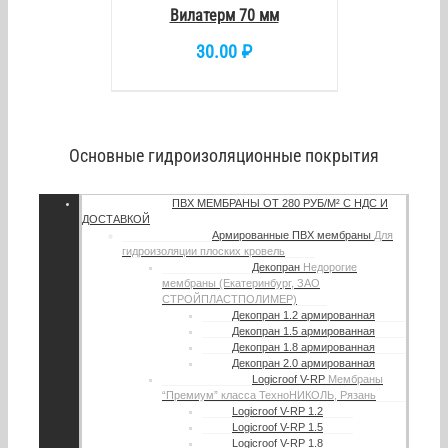
Вилатерм 70 мм
30.00
₽
Основные гидроизоляционные покрытия
ПВХ МЕМБРАНЫ
ОТ 280 РУБ/М² С НДС И
ДОСТАВКОЙ
Армированные ПВХ мембраны
Для
гидроизоляции плоских кровель
Декопран
Недорогие
мембраны (Екатеринбург, ЗАО
СТРОЙПЛАСТПОЛИМЕР)
Декопран 1.2 армированная
Декопран 1.5 армированная
Декопран 1.8 армированная
Декопран 2.0 армированная
Logicroof V-RP
Мембраны
“Премиум” класса ТехноНИКОЛЬ, Рязань
Logicroof V-RP 1.2
Logicroof V-RP 1.5
Logicroof V-RP 1.8