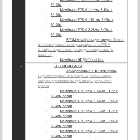
30.48м
Мембрана EPDM 1.14мм 6.10м х
30.48м
Мембрана EPDM 1.52 мм 3.05м х
30.48м
Мембрана EPDM 2.28мм 3.05м х
30.48м
EPDM мембраны для прудов
Тонкие
стабилизированные от ультрафиолета EPDM
мембраны для изоляции прудов и водоемов (в
наличии)
Мембрана ЭПДМ PondLiner
ТПО МЕМБРАНЫ
Армированные ТПО мембраны
Гидроизоляционные мембраны, повышающие
энергоэффективность здания при устройстве
кровли
Мембрана TPO арм. 1.14мм - 1.22 х
30.48м белая
Мембрана TPO арм. 1.14мм - 3.05 х
30.48м белая
Мембрана TPO арм. 1.52мм - 1.22 х
30.48м белая
Мембрана TPO арм. 1.52мм - 3.05 х
30.48м белая
Мембрана TPO арм. 2,03мм - 3.05 х
30.48м белая