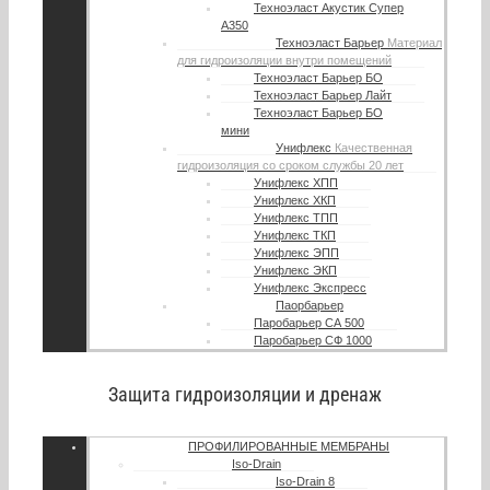
Техноэласт Акустик Супер
А350
Техноэласт Барьер
Материал
для гидроизоляции внутри помещений
Техноэласт Барьер БО
Техноэласт Барьер Лайт
Техноэласт Барьер БО
мини
Унифлекс
Качественная
гидроизоляция со сроком службы 20 лет
Унифлекс ХПП
Унифлекс ХКП
Унифлекс ТПП
Унифлекс ТКП
Унифлекс ЭПП
Унифлекс ЭКП
Унифлекс Экспресс
Паорбарьер
Паробарьер СА 500
Паробарьер СФ 1000
Защита гидроизоляции и дренаж
ПРОФИЛИРОВАННЫЕ МЕМБРАНЫ
Iso-Drain
Iso-Drain 8