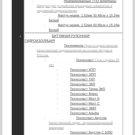
Неармированные ТПО мембраны
Фартуки для устройства проходных элементов и
подземной гидроизоляции
Фартук неарм. 1.52мм 30.48см х 15.24м
Белый
Фартук неарм. 1.52мм 60.96см х 15.24м
Белый
БИТУМНАЯ РУЛОННАЯ
ГИДРОИЗОЛЯЦИЯ
Технониколь
Просто единственная
качественная гидроизоляция на основе битума в
России.
Техноэласт
Срок службы 25
лет
Техноэласт ХПП
Техноэласт ЭПП
Техноэласт ТКП
Техноэласт ЭКП
Техноэласт Терра ЭКП
Техноэласт Флекс
Техноэласт Мост Б
Техноэласт Мост С
Техноэласт ЭМП
Техноэласт Альфа
Техноэласт Акустик
Качественный гидро- звукоизоляционный
материал
Техноэласт Акустик С Б350