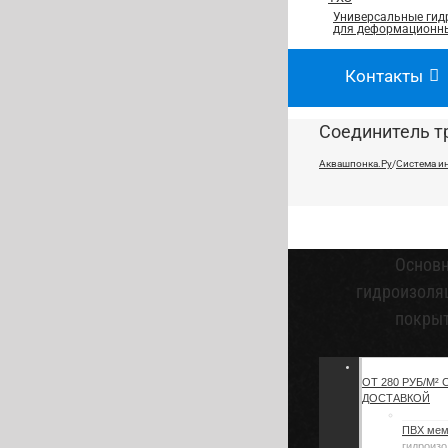
Универсальные гид
для деформационны
Контакты
Соединитель т
Аквашпонка.Ру
/
Система и
Основ
гидроизоля
покры
ОТ 280 РУБ/М² 
ДОСТАВКОЙ
ПВХ ме
гидроизо