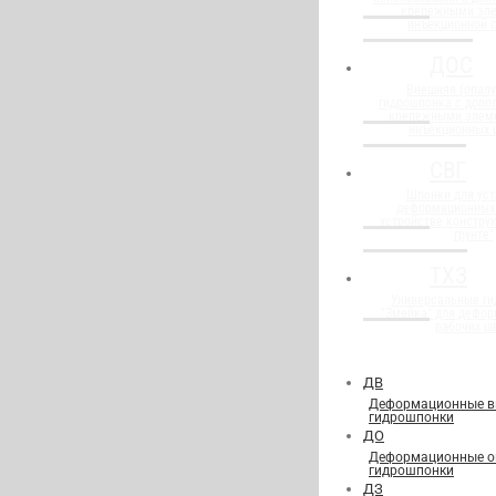
крепежными эл
инъекционной 
ДОС
Внешняя (опалу
гидрошпонка с доп
крепежными элем
инъекционных 
СВГ
Шпонки для уст
деформационных
устройстве конструк
грунте"
ТХЗ
Универсальные г
"Змейка" для дефор
рабочих ш
ДВ
Деформационные в
гидрошпонки
ДО
Деформационные о
гидрошпонки
ДЗ