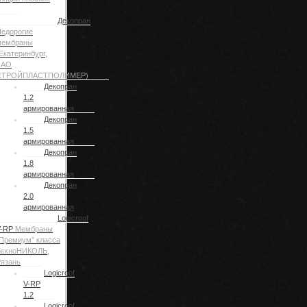
Декопран
едорогие
мембраны
Екатеринбург,
ЗАО
СТРОЙПЛАСТПОЛИМЕР)
Декопран
1.2
армированная
Декопран
1.5
армированная
Декопран
1.8
армированная
Декопран
2.0
армированная
Logicroof
V-RP
Мембраны
Премиум” класса
ТехноНИКОЛЬ,
язань
Logicroof
V-RP
1.2
Logicroof