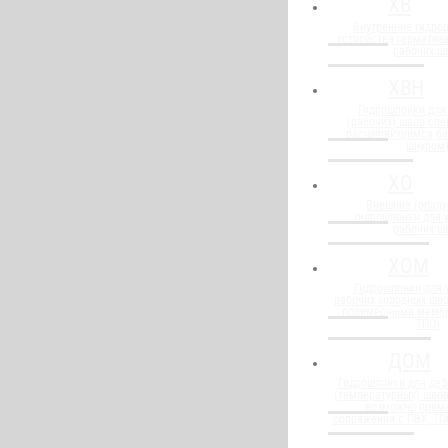
ХВ
Внутренние гидро
устройства герметиз
рабочих ш
ХВН
Гидрошпонки для
(рабочих) швов спе
расширяющимся бе
шнуром
ХО
Внешние (опалу
гидрошпонки для 
рабочих ш
ХОМ
Гидрошпонки для 
рабочих холодных шво
полимерными мембр
ТПО)
ДОМ
Гидрошпонки для де
(температурных) швов
возможно прим
сопряжении с ПВХ, Т