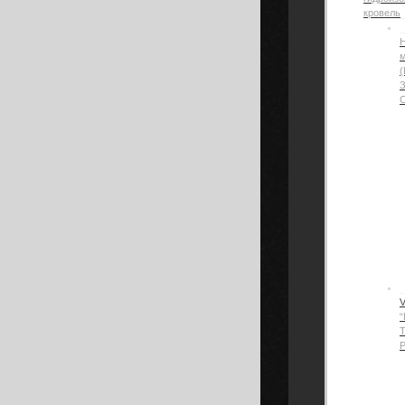
кровель
Н
(
“
Р