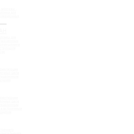
 монтажа -
шпонки для
ормационных
АН
шпонка для
ормационных
еремещением
ествующем
све
ерметизации
дочных швов
аправленным
сечения
ерметизации
дочных швов
аправленным
 и встроенным
 шнуром
треннего
полнительными