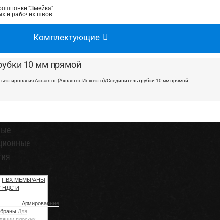
рошпонки "Змейка"
х и рабочих швов
Комплектующие
рубки 10 мм прямой
нъектирования Аквастоп (Аквастоп Инжекто)
/
Соединитель трубки 10 мм прямой
ные
ционные
тия
ПВХ МЕМБРАНЫ
С НДС И
Армированные
мбраны
Для
ляции плоских