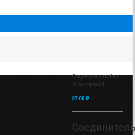
Соединитель трубки
10 мм прямой
37.00
₽
Соединител