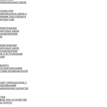
ормационных швов
понка для
рмационных швов с
ением при новом и
ительтсве
ерметизации
адочных швов
аправленным
ия
ерметизации
адочных швов
аправленным
ия и встроенным
ром
еннего
ополнительными
нтами инъекционной
ная) гидрошпонка с
крепежными
ъекционных шлангов
ства
ов при устройстве
в грунте"