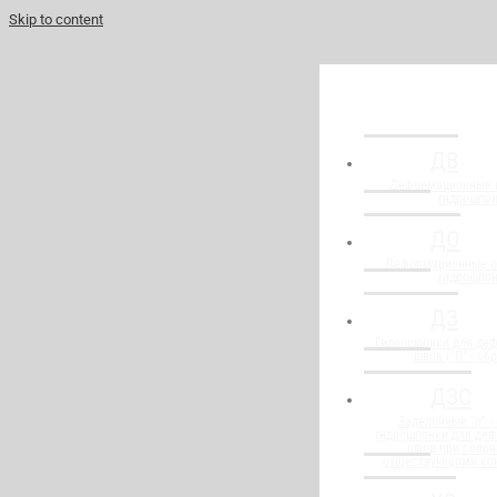
Skip to content
ДВ
Деформационные 
гидрошпо
ДО
Деформационные о
гидрошпо
ДЗ
Гидрошпонки для де
швов ("П" - об
ДЗС
Заделочные "п" -
гидрошпонки для де
швов при сопря
существующими ко