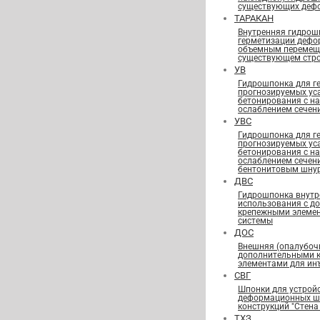
существующих деф
ТАРАКАН
Внутренняя гидрош
герметизации дефо
объемным перемещ
существующем стро
УВ
Гидрошпонка для г
прогнозируемых ус
бетонирования с н
ослаблением сечен
УВС
Гидрошпонка для г
прогнозируемых ус
бетонирования с н
ослаблением сечен
бентонитовым шну
ДВС
Гидрошпонка внутр
использования с д
крепежными элеме
системы
ДОС
Внешняя (опалубоч
дополнительными 
элементами для ин
СВГ
Шпонки для устрой
деформационных шв
конструкций "Стена 
ТХЗ