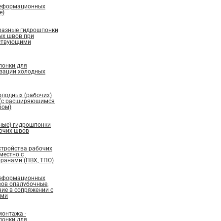
деформационных
е)
бразные гидрошпонки
ых швов при
ествующими
понки для
изации холодных
олодных (рабочих)
 (с расширяющимся
ром)
ные) гидрошпонки
бочих швов
стройства рабочих
местно с
ранами (ПВХ, ТПО)
деформационных
вов опалубочные,
ие в сопряжении с
ами
монтажа -
понки для