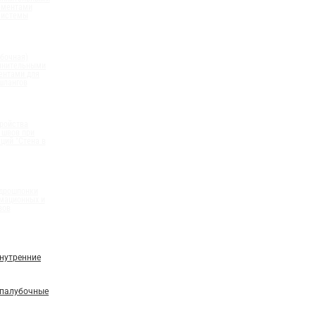
ементами
системы
бочная)
олнительными
ентами для
шлангов
ройства
 швов при
ций "Стена в
идрошпонки
мационных и
вов
нутренние
палубочные