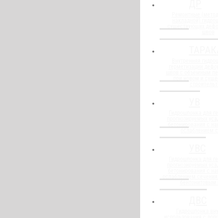
ДР
Ремонтные (метод
накладной) гидро
существующих деф
швов
ТАРАК
Внутренняя гидро
герметизации деф
швов с объемным п
при новом и сущ
строительт
УВ
Гидрошпонка для г
прогнозируемых уса
бетонирования с н
ослаблением 
УВС
Гидрошпонка для г
прогнозируемых уса
бетонирования с н
ослаблением сечения
бентонитовым
ДВС
Гидрошпонка вну
использования с до