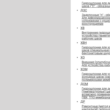
Гидрошпонки для 
швов ("П" - образны
ДЗС
Заделочные "п" - о
для деформационн
сопряжении с сущ
конструкциями
ХВ
Внутренние гидрош
устройства гермет
рабочих швов
ХВН
Гидрошпонки для х
швов специальные
бентонитовым шну
ХО
Внешние (опалубоч
для устройства ра
ХОМ
Гидрошпонки для у
холодных швов сов
полимерными мемб
ДОМ
Гидрошпонки для 
(температурных) ш
возможно применен
ПВХ, ТПО мембран
ДР
Ремонтные (метод 
накладной) гидрош