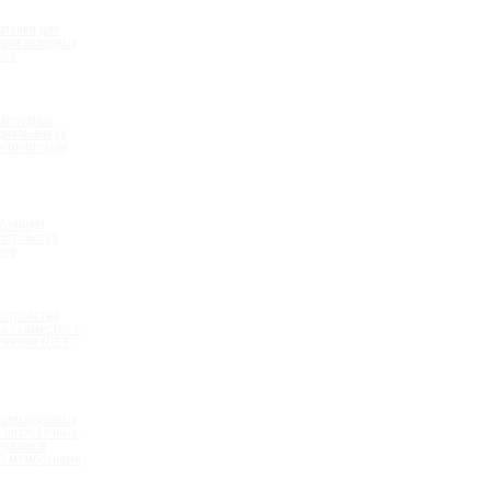
шпонки для
ации холодных
вов
 холодных
циальные (с
нтонитовым
)
бочные)
устройства
вов
устройства
в совместно с
анами (ПВХ,
формационных
 опалубочные,
енение в
ПО мембранами