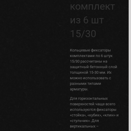
комплект
из 6 шт
15/30
Кольцевые фиксаторы
комплектами по 6 штук
15/30 рассчитаны на
защитный бетонный слой
толщиной 15-30 мм. Их
можно использовать с
разными типами
арматуры.
Для горизонтальных
поверхностей чаще всего
используются фиксаторы
«стойка», «кубик», «клин» и
«стульчик». Для
вертикальных –