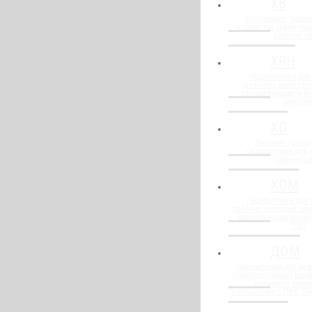
ХВ
Внутренние гидро
устройства герметиз
рабочих ш
ХВН
Гидрошпонки для
(рабочих) швов спе
расширяющимся бе
шнуром
ХО
Внешние (опалу
гидрошпонки для 
рабочих ш
ХОМ
Гидрошпонки для 
рабочих холодных шво
полимерными мембр
ТПО)
ДОМ
Гидрошпонки для де
(температурных) швов
возможно прим
сопряжении с ПВХ, Т