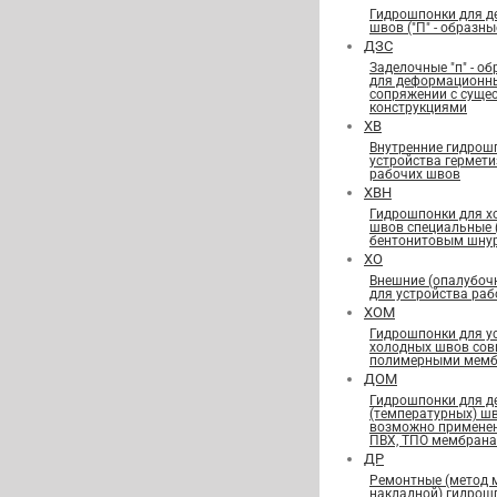
Гидрошпонки для 
швов ("П" - образны
ДЗС
Заделочные "п" - о
для деформационн
сопряжении с сущ
конструкциями
ХВ
Внутренние гидрош
устройства гермет
рабочих швов
ХВН
Гидрошпонки для х
швов специальные
бентонитовым шну
ХО
Внешние (опалубоч
для устройства ра
ХОМ
Гидрошпонки для у
холодных швов сов
полимерными мемб
ДОМ
Гидрошпонки для 
(температурных) ш
возможно применен
ПВХ, ТПО мембран
ДР
Ремонтные (метод 
накладной) гидрош