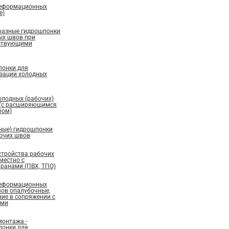
деформационных
е)
бразные гидрошпонки
ых швов при
ествующими
понки для
изации холодных
олодных (рабочих)
 (с расширяющимся
ром)
ные) гидрошпонки
бочих швов
стройства рабочих
местно с
ранами (ПВХ, ТПО)
деформационных
вов опалубочные,
ие в сопряжении с
ами
монтажа -
понки для