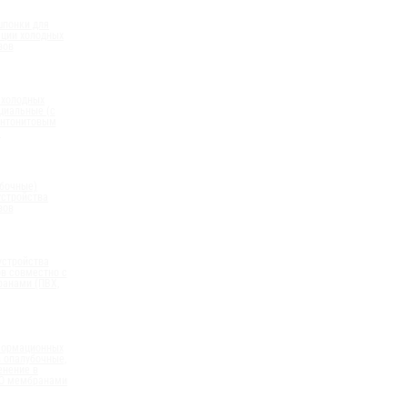
шпонки для
ации холодных
вов
 холодных
циальные (с
нтонитовым
)
бочные)
устройства
вов
устройства
в совместно с
анами (ПВХ,
формационных
 опалубочные,
енение в
ПО мембранами