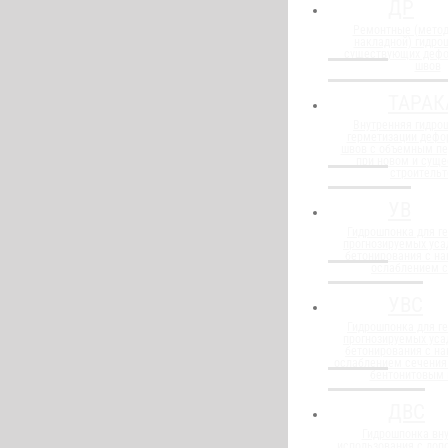
ДР
Ремонтные (метод
накладной) гидро
существующих деф
швов
ТАРАК
Внутренняя гидро
герметизации деф
швов с объемным п
при новом и сущ
строительт
УВ
Гидрошпонка для г
прогнозируемых уса
бетонирования с н
ослаблением 
УВС
Гидрошпонка для г
прогнозируемых уса
бетонирования с н
ослаблением сечения
бентонитовым
ДВС
Гидрошпонка вну
использования с до