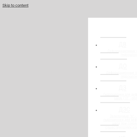
Skip to content
ДВ
Деформационные 
гидрошпо
ДО
Деформационные о
гидрошпо
ДЗ
Гидрошпонки для де
швов ("П" - об
ДЗС
Заделочные "п" -
гидрошпонки для де
швов при сопря
существующими ко