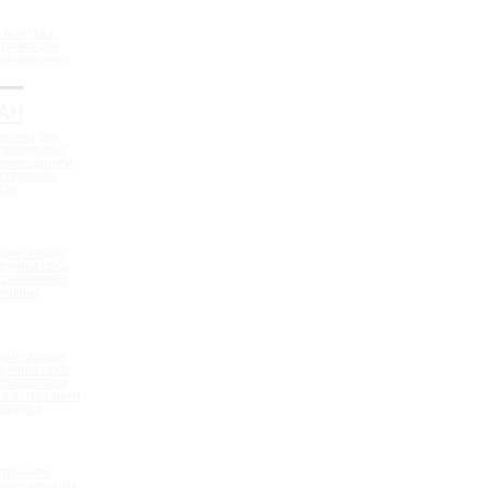
 монтажа -
шпонки для
ормационных
АН
шпонка для
ормационных
еремещением
ествующем
све
ерметизации
дочных швов
аправленным
сечения
ерметизации
дочных швов
аправленным
 и встроенным
 шнуром
треннего
полнительными