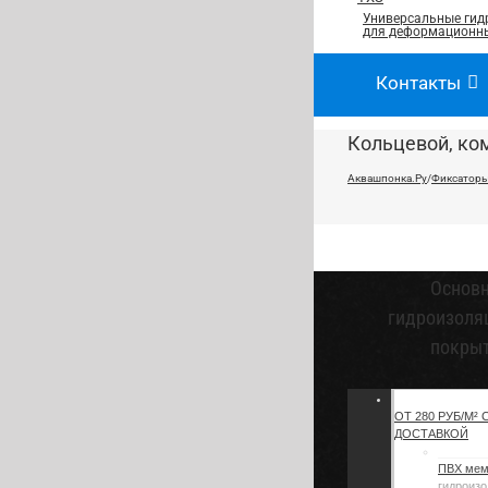
Универсальные гид
для деформационны
Контакты
Кольцевой, ком
Аквашпонка.Ру
/
Фиксаторы
Основ
гидроизоля
покры
ОТ 280 РУБ/М² 
ДОСТАВКОЙ
ПВХ ме
гидроизо