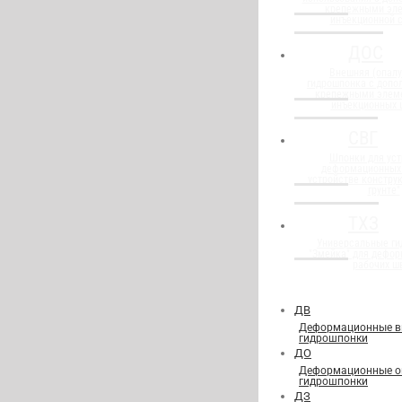
крепежными эл
инъекционной 
ДОС
Внешняя (опалу
гидрошпонка с доп
крепежными элем
инъекционных 
СВГ
Шпонки для уст
деформационных
устройстве конструк
грунте"
ТХЗ
Универсальные г
"Змейка" для дефор
рабочих ш
ДВ
Деформационные в
гидрошпонки
ДО
Деформационные о
гидрошпонки
ДЗ