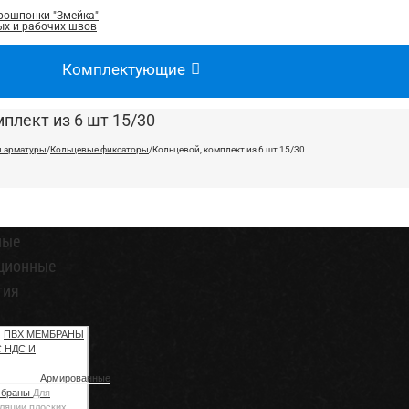
рошпонки "Змейка"
х и рабочих швов
Комплектующие
плект из 6 шт 15/30
 арматуры
/
Кольцевые фиксаторы
/
Кольцевой, комплект из 6 шт 15/30
ные
ционные
тия
ПВХ МЕМБРАНЫ
С НДС И
Армированные
мбраны
Для
ляции плоских