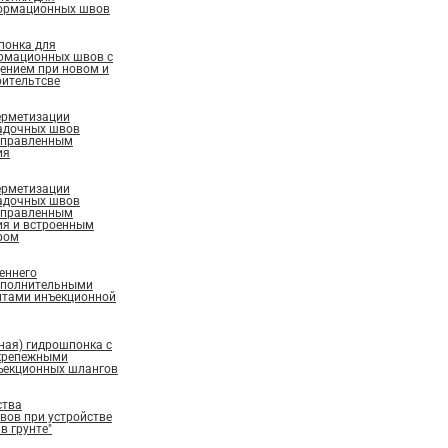
ормационных швов
понка для
рмационных швов с
ением при новом и
ительтсве
ерметизации
адочных швов
аправленным
ия
ерметизации
адочных швов
аправленным
ия и встроенным
ром
еннего
ополнительными
нтами инъекционной
ная) гидрошпонка с
крепежными
ъекционных шлангов
ства
ов при устройстве
в грунте"