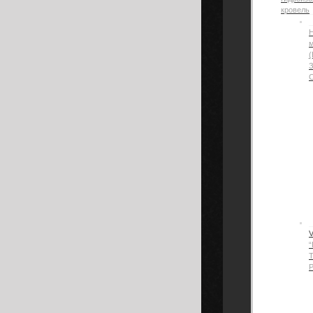
кровель
Н
(
“
Р