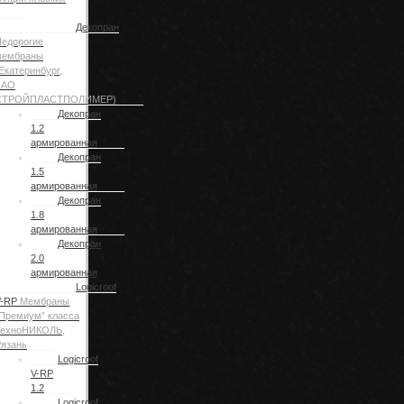
Декопран
едорогие
мембраны
Екатеринбург,
ЗАО
СТРОЙПЛАСТПОЛИМЕР)
Декопран
1.2
армированная
Декопран
1.5
армированная
Декопран
1.8
армированная
Декопран
2.0
армированная
Logicroof
V-RP
Мембраны
Премиум” класса
ТехноНИКОЛЬ,
язань
Logicroof
V-RP
1.2
Logicroof