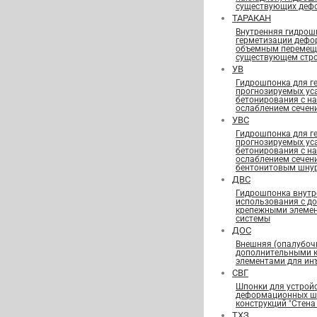
существующих деф
ТАРАКАН
Внутренняя гидрош
герметизации дефо
объемным перемещ
существующем стро
УВ
Гидрошпонка для г
прогнозируемых ус
бетонирования с н
ослаблением сечен
УВС
Гидрошпонка для г
прогнозируемых ус
бетонирования с н
ослаблением сечен
бентонитовым шну
ДВС
Гидрошпонка внутр
использования с д
крепежными элеме
системы
ДОС
Внешняя (опалубоч
дополнительными 
элементами для ин
СВГ
Шпонки для устрой
деформационных шв
конструкций "Стена 
ТХЗ