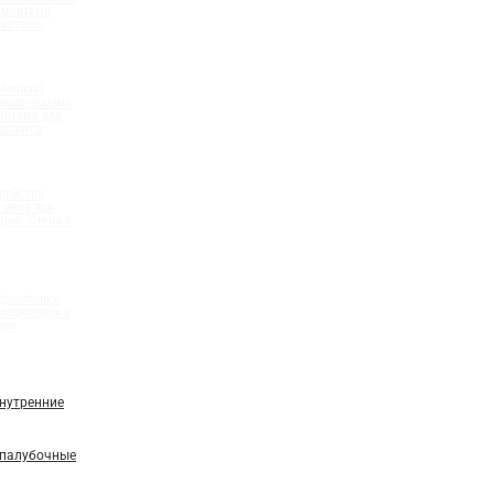
ементами
системы
бочная)
олнительными
ентами для
шлангов
ройства
 швов при
ций "Стена в
идрошпонки
мационных и
вов
нутренние
палубочные