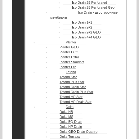
Iso Drain 25 Perforated
Iso Drain 25 Perforated Geo
Iso Drain - двусторонные
мембраны
Iso Drain 1+1
Iso Drain 2+2
Iso Drain 2+2 GEO
Iso Drain 4+4 GEO
Planter
Planter GEO
Planter ECO
Planter Extra
Planter Standart
Planter Life
Tefond
Tefond Star
Tefond Plus Star
Tefond Drain Star
Tefond Drain Plus Star
Tefond HP Star
Tefond HP Drain Star
Delta
Delta NB
Delta MS
Delta EQ Drain
Delta NP Drain
Delta GEO Drain Quattro
Delta Terraxx