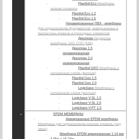
Plastfoil Eco
Мембраны
эконом сегмента
Plastfoil Eco 1.2
Plastfoil Eco 1.5
Нерамированные ПВХ - мембраны
Для гидроизоляции фундаментов, инверсионных и
балластных кровель и проходных элементов
Декопран
Недорогие
мембраны ЗАО СПП (ЕКБ)
Декопран 1.5
нерамированная
Декопран 2.0
неармированная
Plastfoil GEO
Мембраны с
сигнальным слоем (желтым)
Plastfoil Geo 1.5
Plastfoil Geo 2.0
Logicbase
Мембраны с
сигнальным слоем (желтым)
Logicbase V-SL 1.5
Logicbase V-SL 2.0
Logicbase V-PT 1.5
EPDM МЕМБРАНЫ
Армированные EPDM мембраны
Мембраны для гидроизоляции плоских кровель (под
заказ)
Мембрана EPDM армированная 1.14 мм
3.05м х 15.24м