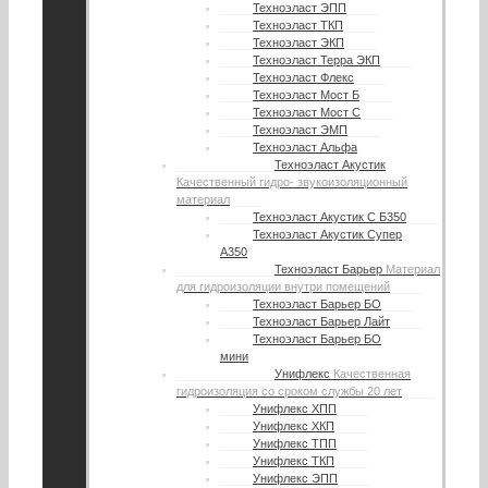
Техноэласт ЭПП
Техноэласт ТКП
Техноэласт ЭКП
Техноэласт Терра ЭКП
Техноэласт Флекс
Техноэласт Мост Б
Техноэласт Мост С
Техноэласт ЭМП
Техноэласт Альфа
Техноэласт Акустик
Качественный гидро- звукоизоляционный
материал
Техноэласт Акустик С Б350
Техноэласт Акустик Супер
А350
Техноэласт Барьер
Материал
для гидроизоляции внутри помещений
Техноэласт Барьер БО
Техноэласт Барьер Лайт
Техноэласт Барьер БО
мини
Унифлекс
Качественная
гидроизоляция со сроком службы 20 лет
Унифлекс ХПП
Унифлекс ХКП
Унифлекс ТПП
Унифлекс ТКП
Унифлекс ЭПП