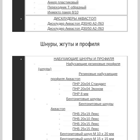
Анкер пластиковый
Переходник Т-образный
Инжекто пакер 8/10
ДИСКЛУДЕРЫ АКВАСТОП
Дисклудер Аквастоп Д30/40 А2-Л63
Дисклудер Аквастоп Д30/50 А2-Л63
Шнуры, жгуты и профиля
НАБУХАЮЩИЕ ШНУРЫ И ПРОФИЛЯ
Набухающие резиновые профиля
(шнуры)
Резиновые набухающие
профиля Аквастоп
ПНР 20х04 Стандарт
ПНР 20х04 Эконом
ПНР 8 мм
Бентонитовые шнуры
Бентонитовые шнуры
Аквастоп
ПНБ 25х19 Люкс
ПНБ 20х10 Люкс
ПНБ 20х15 Люкс
ПНБ 25х15 Люкс
Бентонитовый шнур М 10 х 20 мм
Бентонитовый шнур М 15 х 15 мм