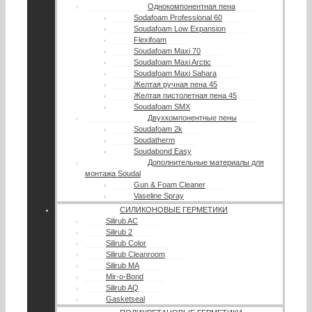
Однокомпонентная пена
Sodafoam Professional 60
Soudafoam Low Expansion
Flexifoam
Soudafoam Maxi 70
Soudafoam Maxi Arctic
Soudafoam Maxi Sahara
Желтая ручная пена 45
Желтая пистолетная пена 45
Soudafoam SMX
Двухкомпонентные пены
Soudafoam 2k
Soudatherm
Soudabond Easy
Дополнительные материалы для
монтажа Soudal
Gun & Foam Cleaner
Vaseline Spray
СИЛИКОНОВЫЕ ГЕРМЕТИКИ
Silirub AC
Silirub 2
Silirub Color
Silirub Cleanroom
Silirub MA
Mir-o-Bond
Silirub AQ
Gasketseal