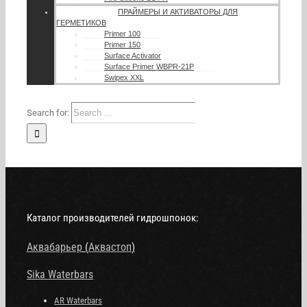
ПРАЙМЕРЫ И АКТИВАТОРЫ ДЛЯ
ГЕРМЕТИКОВ
Primer 100
Primer 150
Surface Activator
Surface Primer WBPR-21P
Swipex XXL
Search for:
Каталог производителей гидрошпонок:
Аквабарьер
(
Аквастоп
)
Sika Waterbars
AR Waterbars