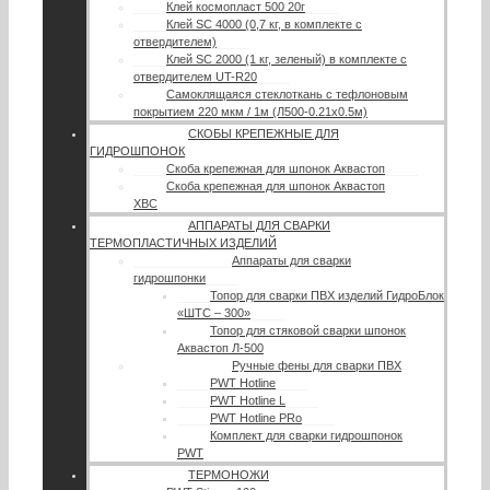
Клей космопласт 500 20г
Клей SC 4000 (0,7 кг, в комплекте с
отвердителем)
Клей SC 2000 (1 кг, зеленый) в комплекте с
отвердителем UT-R20
Самоклящаяся стеклоткань с тефлоновым
покрытием 220 мкм / 1м (Л500-0.21х0.5м)
СКОБЫ КРЕПЕЖНЫЕ ДЛЯ
ГИДРОШПОНОК
Скоба крепежная для шпонок Аквастоп
Скоба крепежная для шпонок Аквастоп
ХВС
АППАРАТЫ ДЛЯ СВАРКИ
ТЕРМОПЛАСТИЧНЫХ ИЗДЕЛИЙ
Аппараты для сварки
гидрошпонки
Топор для сварки ПВХ изделий ГидроБлок
«ШТС – 300»
Топор для стяковой сварки шпонок
Аквастоп Л-500
Ручные фены для сварки ПВХ
PWT Hotline
PWT Hotline L
PWT Hotline PRo
Комплект для сварки гидрошпонок
PWT
ТЕРМОНОЖИ