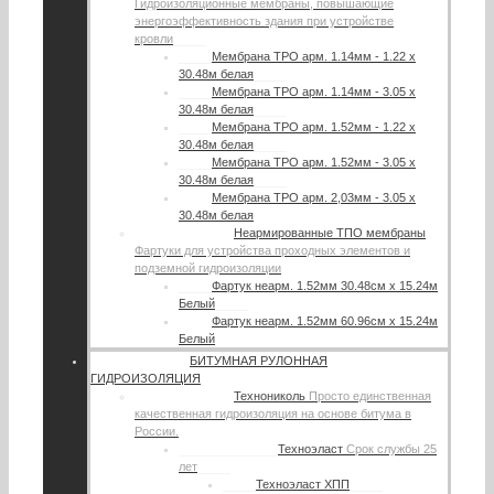
Гидроизоляционные мембраны, повышающие
энергоэффективность здания при устройстве
кровли
Мембрана TPO арм. 1.14мм - 1.22 х
30.48м белая
Мембрана TPO арм. 1.14мм - 3.05 х
30.48м белая
Мембрана TPO арм. 1.52мм - 1.22 х
30.48м белая
Мембрана TPO арм. 1.52мм - 3.05 х
30.48м белая
Мембрана TPO арм. 2,03мм - 3.05 х
30.48м белая
Неармированные ТПО мембраны
Фартуки для устройства проходных элементов и
подземной гидроизоляции
Фартук неарм. 1.52мм 30.48см х 15.24м
Белый
Фартук неарм. 1.52мм 60.96см х 15.24м
Белый
БИТУМНАЯ РУЛОННАЯ
ГИДРОИЗОЛЯЦИЯ
Технониколь
Просто единственная
качественная гидроизоляция на основе битума в
России.
Техноэласт
Срок службы 25
лет
Техноэласт ХПП