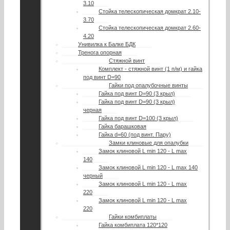
3.10
Стойка телескопическая домкрат 2.10-
3.70
Стойка телескопическая домкрат 2.60-
4.20
Унивилка к Балке БДК
Тренога опорная
Стяжной винт
Комплект - стяжной винт (1 п/м) и гайка
под винт D=90
Гайки под опалубочные винты
Гайка под винт D=90 (3 крыл)
Гайка под винт D=90 (3 крыл)
черная
Гайка под винт D=100 (3 крыл)
Гайка барашковая
Гайка d=60 (под винт. Пару)
Замки клиновые для опалубки
Замок клиновой L min 120 - L max
140
Замок клиновой L min 120 - L max 140
черный
Замок клиновой L min 120 - L max
220
Замок клиновой L min 120 - L max
220
Гайки комбиплаты
Гайка комбиплата 120*120