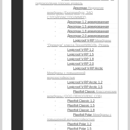
гидроизоляции плоских кровель
Декопран
Недорогие
мембраны (Екатеринбург, ЗАО
СТРОЙПЛАСТПОЛИМЕР)
Декопран 1.2 армированная
Декопран 1.5 армированная
Декопран 1.8 армированная
Декопран 2.0 армированная
Logicroof V-RP
Мембраны
“Премиум” класса ТехноНИКОЛЬ, Рязань
Logicroof V-RP 1.2
Logicroof V-RP 1.5
Logicroof V-RP 1.8
Logicroof V-RP 2.0
Logicroof V-RP Arctic
Мембраны с повышенной
морозостойкостью
Logicroof V-RP Arctic 1.2
Logicroof V-RP Arctic 1.5
Plastfoil Classic
Классические
мембраны (ООО ПЕНОПЛЕКС СПБ)
Plastfoil Classic 1.2
Plastfoil Classic 1.5
Plastfoil Classic 1.8
Plastfoil Polar
Мембраны с
повышенной морозостойкостью
Plastfoil Polar 1.2
Plastfoil Polar 1.5