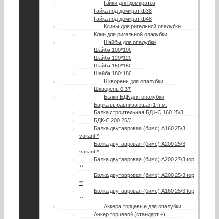
Гайки для домкратов
Гайка под домкрат ф38
Гайка под домкрат ф48
Клины для ригельной опалубки
Клин для ригельной опалубки
Шайбы для опалубки
Шайба 100*100
Шайба 120*120
Шайба 150*150
Шайба 180*180
Шкворень для опалубки
Шкворень 0.37
Балки БДК для опалубки
Барка выравнивающая 1 п.м.
Балка строительная БДК-С 160 25/3
БДК-С 200 25/3
Балка двутавровая (бимс) А160 25/3
variant *
Балка двутавровая (бимс) А200 25/3
variant *
Балка двутавровая (бимс) А200 27/3 top
**
Балка двутавровая (бимс) A200 25/3 top
**
Балка двутавровая (бимс) A160 25/3 top
**
Анкера торцевые для опалубки
Анкер торцевой (стандарт +)