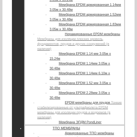
Мембрана EPDM армированная 1.14мм
3.05м х 30.48м
Мембрана EPDM армированная 1.52мм
3.05м х 30.48м
Мембрана EPDM армированная 1.83мм
3.05м х 30.48м
Нерамированные EPDM мембраны
Мембраны для изоляции плоских кровель,
фундаментов, прудов и других сооружений (в
наличии)
Мембрана EPDM 1.14 мм 3.05м х
15.24м
Мембрана EPDM 1.14мм 3.05м х
30.48м
Мембрана EPDM 1.14мм 6.10м х
30.48м
Мембрана EPDM 1.52 мм 3.05м х
30.48м
Мембрана EPDM 2.28мм 3.05м х
30.48м
EPDM мембраны для прудов
Тонкие
стабилизированные от ультрафиолета EPDM
мембраны для изоляции прудов и водоемов (в
наличии)
Мембрана ЭПДМ PondLiner
ТПО МЕМБРАНЫ
Армированные ТПО мембраны