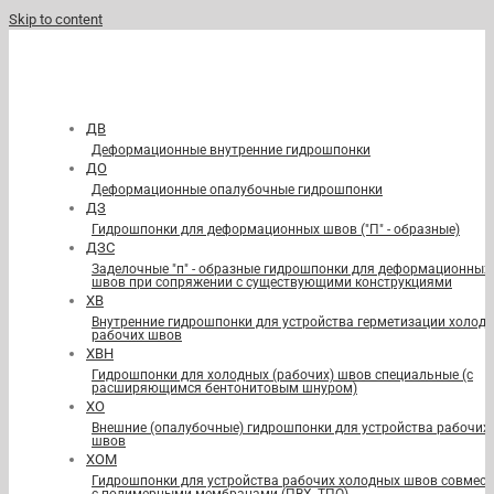
Skip to content
ДВ
Деформационные внутренние гидрошпонки
ДО
Деформационные опалубочные гидрошпонки
ДЗ
Гидрошпонки для деформационных швов ("П" - образные)
ДЗС
Заделочные "п" - образные гидрошпонки для деформационных
швов при сопряжении с существующими конструкциями
ХВ
Внутренние гидрошпонки для устройства герметизации холод
рабочих швов
ХВН
Гидрошпонки для холодных (рабочих) швов специальные (с
расширяющимся бентонитовым шнуром)
ХО
Внешние (опалубочные) гидрошпонки для устройства рабочих
швов
ХОМ
Гидрошпонки для устройства рабочих холодных швов совмест