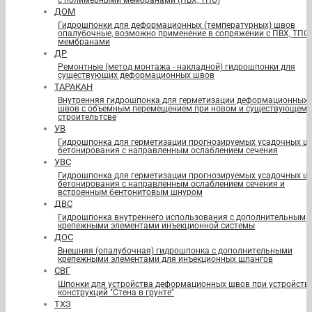
с полимерными мембранами (ПВХ, ТПО)
ДОМ
Гидрошпонки для деформационных (температурных) швов
опалубочные, возможно применение в сопряжении с ПВХ, ТПО
мембранами
ДР
Ремонтные (метод монтажа - накладной) гидрошпонки для
существующих деформационных швов
ТАРАКАН
Внутренняя гидрошпонка для герметизации деформационных
швов с объемным перемещением при новом и существующем
строительтсве
УВ
Гидрошпонка для герметизации прогнозируемых усадочных ш
бетонирования с направленным ослаблением сечения
УВС
Гидрошпонка для герметизации прогнозируемых усадочных ш
бетонирования с направленным ослаблением сечения и
встроенным бентонитовым шнуром
ДВС
Гидрошпонка внутреннего использования с дополнительными
крепежными элементами инъекционной системы
ДОС
Внешняя (опалубочная) гидрошпонка с дополнительными
крепежными элементами для инъекционных шлангов
СВГ
Шпонки для устройства деформационных швов при устройств
конструкций "Стена в грунте"
ТХЗ