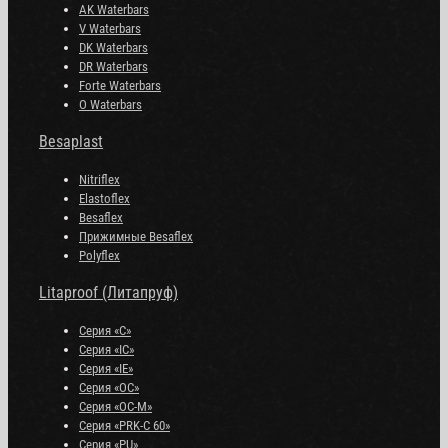
AK Waterbars
V Waterbars
DK Waterbars
DR Waterbars
Forte Waterbars
O Waterbars
Besaplast
Nitriflex
Elastoflex
Besaflex
Прижимные Besaflex
Polyflex
Litaproof (Литапруф)
Серия «С»
Серия «IC»
Серия «IE»
Серия «OC»
Серия «OC-M»
Серия «PRK-C 60»
Серия «PU»