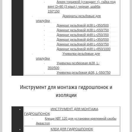
Анкер торцевой (стандарт +), гайка под
винт D=90 (3 крыл.) черная, шайба
150*150
Домкраты резьбовые для
опалубки
Домкрат резьбовой ф38 L=350/500
Домкрат резьбовой ф38 L=550/750
Домкрат резьбовой ф48 L=250/350
Домкрат резьбовой ф48 L=350/550
Домкрат резьбовой ф48 L=550/750
Домкрат резьбовой ф48 L=850/1000
Унивилки резьбовые для
опалубки
Унивилка резбюовая ф38, L-
350/500
Унивилка резьбовая ф38, L-550/750
Инструмент для монтажа гидрошпонок и
изоляции
ИНСТРУМЕНТ ДЛЯ МОНТАЖА
ГИДРОШПОНОК
Клещи КВТ 120 для установки крепежной скобы
Аквастоп
КЛЕИ ДЛЯ ГИДРОШПОНОК