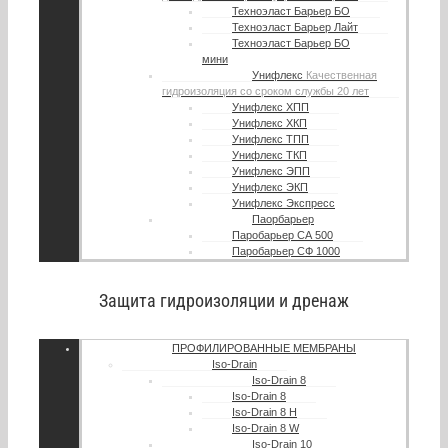
Техноэласт Барьер БО
Техноэласт Барьер Лайт
Техноэласт Барьер БО
мини
Унифлекс
Качественная
гидроизоляция со сроком службы 20 лет
Унифлекс ХПП
Унифлекс ХКП
Унифлекс ТПП
Унифлекс ТКП
Унифлекс ЭПП
Унифлекс ЭКП
Унифлекс Экспресс
Паорбарьер
Паробарьер СА 500
Паробарьер СФ 1000
Защита гидроизоляции и дренаж
ПРОФИЛИРОВАННЫЕ МЕМБРАНЫ
Iso-Drain
Iso-Drain 8
Iso-Drain 8
Iso-Drain 8 Н
Iso-Drain 8 W
Iso-Drain 10