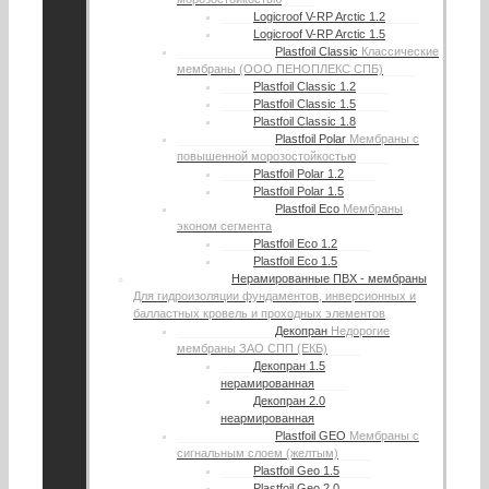
Logicroof V-RP Arctic 1.2
Logicroof V-RP Arctic 1.5
Plastfoil Classic
Классические
мембраны (ООО ПЕНОПЛЕКС СПБ)
Plastfoil Classic 1.2
Plastfoil Classic 1.5
Plastfoil Classic 1.8
Plastfoil Polar
Мембраны с
повышенной морозостойкостью
Plastfoil Polar 1.2
Plastfoil Polar 1.5
Plastfoil Eco
Мембраны
эконом сегмента
Plastfoil Eco 1.2
Plastfoil Eco 1.5
Нерамированные ПВХ - мембраны
Для гидроизоляции фундаментов, инверсионных и
балластных кровель и проходных элементов
Декопран
Недорогие
мембраны ЗАО СПП (ЕКБ)
Декопран 1.5
нерамированная
Декопран 2.0
неармированная
Plastfoil GEO
Мембраны с
сигнальным слоем (желтым)
Plastfoil Geo 1.5
Plastfoil Geo 2.0