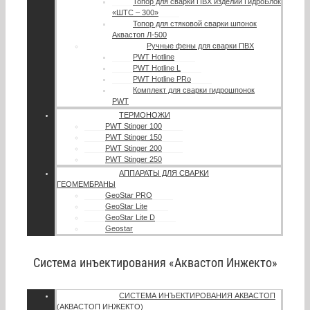
Топор для сварки ПВХ изделий ГидроБлок
«ШТС – 300»
Топор для стяковой сварки шпонок
Аквастоп Л-500
Ручные фены для сварки ПВХ
PWT Hotline
PWT Hotline L
PWT Hotline PRo
Комплект для сварки гидрошпонок
PWT
ТЕРМОНОЖИ
PWT Stinger 100
PWT Stinger 150
PWT Stinger 200
PWT Stinger 250
АППАРАТЫ ДЛЯ СВАРКИ
ГЕОМЕМБРАНЫ
GeoStar PRO
GeoStar Lite
GeoStar Lite D
Geostar
Система инъектирования «Аквастоп Инжекто»
СИСТЕМА ИНЪЕКТИРОВАНИЯ АКВАСТОП
(АКВАСТОП ИНЖЕКТО)