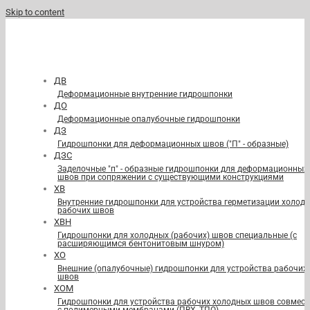
Skip to content
ДВ
Деформационные внутренние гидрошпонки
ДО
Деформационные опалубочные гидрошпонки
ДЗ
Гидрошпонки для деформационных швов ("П" - образные)
ДЗС
Заделочные "п" - образные гидрошпонки для деформационных
швов при сопряжении с существующими конструкциями
ХВ
Внутренние гидрошпонки для устройства герметизации холод
рабочих швов
ХВН
Гидрошпонки для холодных (рабочих) швов специальные (с
расширяющимся бентонитовым шнуром)
ХО
Внешние (опалубочные) гидрошпонки для устройства рабочих
швов
ХОМ
Гидрошпонки для устройства рабочих холодных швов совмест