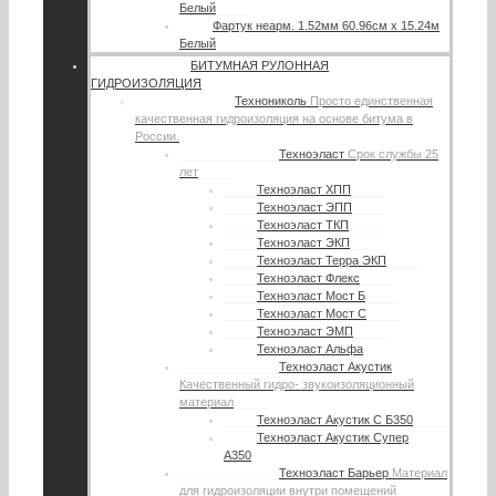
Белый
Фартук неарм. 1.52мм 60.96см х 15.24м
Белый
БИТУМНАЯ РУЛОННАЯ
ГИДРОИЗОЛЯЦИЯ
Технониколь
Просто единственная
качественная гидроизоляция на основе битума в
России.
Техноэласт
Срок службы 25
лет
Техноэласт ХПП
Техноэласт ЭПП
Техноэласт ТКП
Техноэласт ЭКП
Техноэласт Терра ЭКП
Техноэласт Флекс
Техноэласт Мост Б
Техноэласт Мост С
Техноэласт ЭМП
Техноэласт Альфа
Техноэласт Акустик
Качественный гидро- звукоизоляционный
материал
Техноэласт Акустик С Б350
Техноэласт Акустик Супер
А350
Техноэласт Барьер
Материал
для гидроизоляции внутри помещений