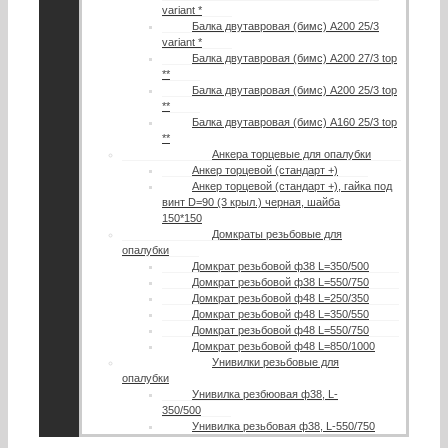
variant *
Балка двутавровая (бимс) А200 25/3
variant *
Балка двутавровая (бимс) А200 27/3 top
**
Балка двутавровая (бимс) A200 25/3 top
**
Балка двутавровая (бимс) A160 25/3 top
**
Анкера торцевые для опалубки
Анкер торцевой (стандарт +)
Анкер торцевой (стандарт +), гайка под
винт D=90 (3 крыл.) черная, шайба
150*150
Домкраты резьбовые для
опалубки
Домкрат резьбовой ф38 L=350/500
Домкрат резьбовой ф38 L=550/750
Домкрат резьбовой ф48 L=250/350
Домкрат резьбовой ф48 L=350/550
Домкрат резьбовой ф48 L=550/750
Домкрат резьбовой ф48 L=850/1000
Унивилки резьбовые для
опалубки
Унивилка резбюовая ф38, L-
350/500
Унивилка резьбовая ф38, L-550/750