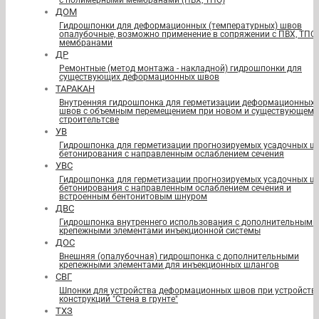
с полимерными мембранами (ПВХ, ТПО)
ДОМ
Гидрошпонки для деформационных (температурных) швов
опалубочные, возможно применение в сопряжении с ПВХ, ТПО
мембранами
ДР
Ремонтные (метод монтажа - накладной) гидрошпонки для
существующих деформационных швов
ТАРАКАН
Внутренняя гидрошпонка для герметизации деформационных
швов с объемным перемещением при новом и существующем
строительтсве
УВ
Гидрошпонка для герметизации прогнозируемых усадочных ш
бетонирования с направленным ослаблением сечения
УВС
Гидрошпонка для герметизации прогнозируемых усадочных ш
бетонирования с направленным ослаблением сечения и
встроенным бентонитовым шнуром
ДВС
Гидрошпонка внутреннего использования с дополнительными
крепежными элементами инъекционной системы
ДОС
Внешняя (опалубочная) гидрошпонка с дополнительными
крепежными элементами для инъекционных шлангов
СВГ
Шпонки для устройства деформационных швов при устройств
конструкций "Стена в грунте"
ТХЗ