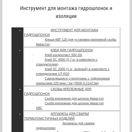
Инструмент для монтажа гидрошпонок и
изоляции
ИНСТРУМЕНТ ДЛЯ МОНТАЖА
ГИДРОШПОНОК
Клещи КВТ 120 для установки крепежной скобы
Аквастоп
КЛЕИ ДЛЯ ГИДРОШПОНОК
Клей космопласт 500 20г
Клей SC 4000 (0,7 кг, в комплекте с
отвердителем)
Клей SC 2000 (1 кг, зеленый) в комплекте с
отвердителем UT-R20
Самоклящаяся стеклоткань с тефлоновым
покрытием 220 мкм / 1м (Л500-0.21х0.5м)
СКОБЫ КРЕПЕЖНЫЕ ДЛЯ
ГИДРОШПОНОК
Скоба крепежная для шпонок Аквастоп
Скоба крепежная для шпонок Аквастоп
ХВС
АППАРАТЫ ДЛЯ СВАРКИ
ТЕРМОПЛАСТИЧНЫХ ИЗДЕЛИЙ
Аппараты для сварки
гидрошпонки