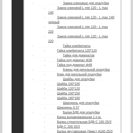
Замки клиновые для опалубки
Замок клиновой L min 120 - L max
140
Замок клиновой L min 120 - L max 140
черный
Замок клиновой L min 120 - L max
220
Замок клиновой L min 120 - L max
220
Гайки комбиплаты
Гайка комбиплата 120*120
Гайки для домкратов
Гайка под домкрат ф38
Гайка под домкрат ф48
Клины для ригельной опалубки
Клин для ригельной опалубки
Шайбы для опалубки
Шайба 100*100
Шайба 120*120
Шайба 150*150
Шайба 180*180
Шкворень для опалубки
Шкворень 0.37
Балки БДК для опалубки
Барка выравнивающая 1 п.м.
Балка строительная БДК-С 160 25/3
БДК-С 200 25/3
Балка двутавровая (бимс) А160 25/3