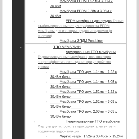
Мембрана EPDM 1.52 мм 3.05м х
30.48м
Мембрана EPDM 2.28мм 3.05м х
30.48м
EPDM мембраны для прудов
Тонкие
стабилизированные от ультрафиолета EPDM
мембраны для изоляции прудов и водоемов (в
наличии)
Мембрана ЭПДМ PondLiner
ТПО МЕМБРАНЫ
Армированные ТПО мембраны
Гидроизоляционные мембраны, повышающие
энергоэффективность здания при устройстве
кровли
Мембрана TPO арм. 1.14мм - 1.22 х
30.48м белая
Мембрана TPO арм. 1.14мм - 3.05 х
30.48м белая
Мембрана TPO арм. 1.52мм - 1.22 х
30.48м белая
Мембрана TPO арм. 1.52мм - 3.05 х
30.48м белая
Мембрана TPO арм. 2,03мм - 3.05 х
30.48м белая
Неармированные ТПО мембраны
Фартуки для устройства проходных элементов и
подземной гидроизоляции
Фартук неарм. 1.52мм 30.48см х 15.24м