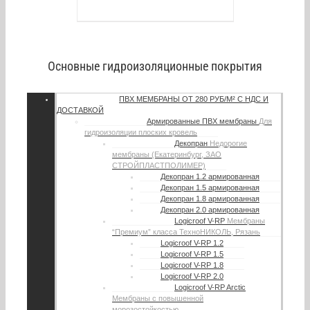
Основные гидроизоляционные покрытия
ПВХ МЕМБРАНЫ
ОТ 280 РУБ/М² С НДС И
ДОСТАВКОЙ
Армированные ПВХ мембраны
Для
гидроизоляции плоских кровель
Декопран
Недорогие
мембраны (Екатеринбург, ЗАО
СТРОЙПЛАСТПОЛИМЕР)
Декопран 1.2 армированная
Декопран 1.5 армированная
Декопран 1.8 армированная
Декопран 2.0 армированная
Logicroof V-RP
Мембраны
“Премиум” класса ТехноНИКОЛЬ, Рязань
Logicroof V-RP 1.2
Logicroof V-RP 1.5
Logicroof V-RP 1.8
Logicroof V-RP 2.0
Logicroof V-RP Arctic
Мембраны с повышенной
морозостойкостью