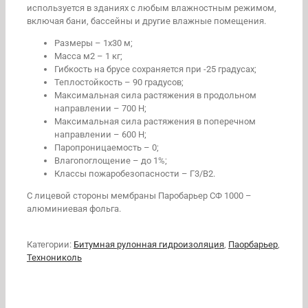
используется в зданиях с любым влажностным режимом,
включая бани, бассейны и другие влажные помещения.
Размеры – 1х30 м;
Масса м2 – 1 кг;
Гибкость на брусе сохраняется при -25 градусах;
Теплостойкость – 90 градусов;
Максимальная сила растяжения в продольном
направлении – 700 Н;
Максимальная сила растяжения в поперечном
направлении – 600 Н;
Паропроницаемость – 0;
Влагопоглощение – до 1%;
Классы пожаробезопасности – Г3/В2.
С лицевой стороны мембраны Паробарьер СФ 1000 –
алюминиевая фольга.
Категории:
Битумная рулонная гидроизоляция
,
Паорбарьер
,
Технониколь