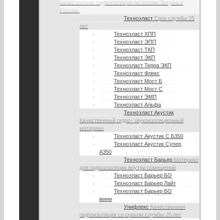
качественная гидроизоляция на основе битума в
России.
Техноэласт
Срок службы 25
лет
Техноэласт ХПП
Техноэласт ЭПП
Техноэласт ТКП
Техноэласт ЭКП
Техноэласт Терра ЭКП
Техноэласт Флекс
Техноэласт Мост Б
Техноэласт Мост С
Техноэласт ЭМП
Техноэласт Альфа
Техноэласт Акустик
Качественный гидро- звукоизоляционный
материал
Техноэласт Акустик С Б350
Техноэласт Акустик Супер
А350
Техноэласт Барьер
Материал
для гидроизоляции внутри помещений
Техноэласт Барьер БО
Техноэласт Барьер Лайт
Техноэласт Барьер БО
мини
Унифлекс
Качественная
гидроизоляция со сроком службы 20 лет