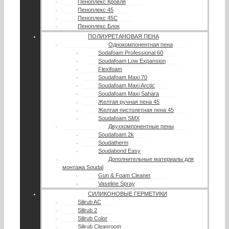
Пеноплекс Кровля
Пеноплекс 45
Пеноплекс 45С
Пеноплекс Блок
ПОЛИУРЕТАНОВАЯ ПЕНА
Однокомпонентная пена
Sodafoam Professional 60
Soudafoam Low Expansion
Flexifoam
Soudafoam Maxi 70
Soudafoam Maxi Arctic
Soudafoam Maxi Sahara
Желтая ручная пена 45
Желтая пистолетная пена 45
Soudafoam SMX
Двухкомпонентные пены
Soudafoam 2k
Soudatherm
Soudabond Easy
Дополнительные материалы для
монтажа Soudal
Gun & Foam Cleaner
Vaseline Spray
СИЛИКОНОВЫЕ ГЕРМЕТИКИ
Silirub AC
Silirub 2
Silirub Color
Silirub Cleanroom