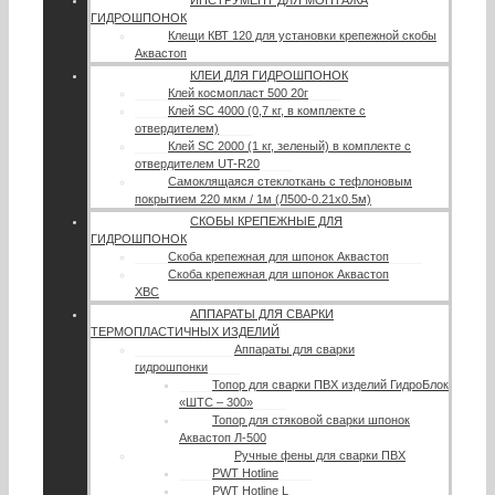
ИНСТРУМЕНТ ДЛЯ МОНТАЖА
ГИДРОШПОНОК
Клещи КВТ 120 для установки крепежной скобы
Аквастоп
КЛЕИ ДЛЯ ГИДРОШПОНОК
Клей космопласт 500 20г
Клей SC 4000 (0,7 кг, в комплекте с
отвердителем)
Клей SC 2000 (1 кг, зеленый) в комплекте с
отвердителем UT-R20
Самоклящаяся стеклоткань с тефлоновым
покрытием 220 мкм / 1м (Л500-0.21х0.5м)
СКОБЫ КРЕПЕЖНЫЕ ДЛЯ
ГИДРОШПОНОК
Скоба крепежная для шпонок Аквастоп
Скоба крепежная для шпонок Аквастоп
ХВС
АППАРАТЫ ДЛЯ СВАРКИ
ТЕРМОПЛАСТИЧНЫХ ИЗДЕЛИЙ
Аппараты для сварки
гидрошпонки
Топор для сварки ПВХ изделий ГидроБлок
«ШТС – 300»
Топор для стяковой сварки шпонок
Аквастоп Л-500
Ручные фены для сварки ПВХ
PWT Hotline
PWT Hotline L