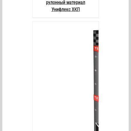
рулонный материал
Унифлекс ХКП
AILS