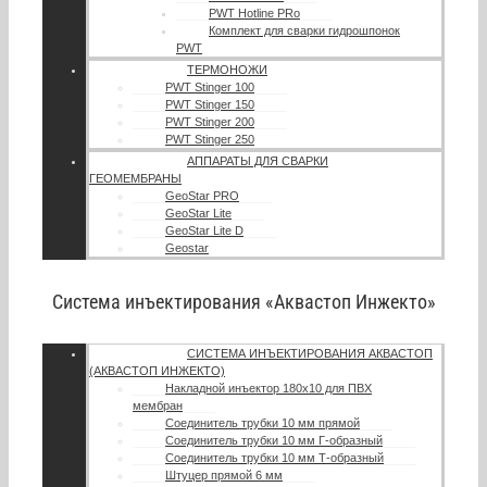
PWT Hotline PRo
Комплект для сварки гидрошпонок
PWT
ТЕРМОНОЖИ
PWT Stinger 100
PWT Stinger 150
PWT Stinger 200
PWT Stinger 250
АППАРАТЫ ДЛЯ СВАРКИ
ГЕОМЕМБРАНЫ
GeoStar PRO
GeoStar Lite
GeoStar Lite D
Geostar
Система инъектирования «Аквастоп Инжекто»
СИСТЕМА ИНЪЕКТИРОВАНИЯ АКВАСТОП
(АКВАСТОП ИНЖЕКТО)
Накладной инъектор 180х10 для ПВХ
мембран
Соединитель трубки 10 мм прямой
Соединитель трубки 10 мм Г-образный
Соединитель трубки 10 мм Т-образный
Штуцер прямой 6 мм