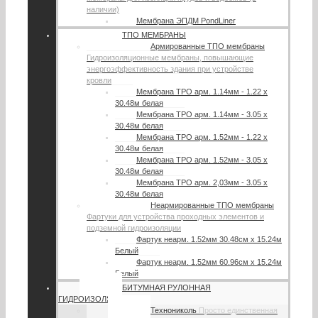
наличии)
Мембрана ЭПДМ PondLiner
ТПО МЕМБРАНЫ
Армированные ТПО мембраны
Гидроизоляционные мембраны, повышающие
энергоэффективность здания при устройстве
кровли
Мембрана TPO арм. 1.14мм - 1.22 х
30.48м белая
Мембрана TPO арм. 1.14мм - 3.05 х
30.48м белая
Мембрана TPO арм. 1.52мм - 1.22 х
30.48м белая
Мембрана TPO арм. 1.52мм - 3.05 х
30.48м белая
Мембрана TPO арм. 2,03мм - 3.05 х
30.48м белая
Неармированные ТПО мембраны
Фартуки для устройства проходных элементов и
подземной гидроизоляции
Фартук неарм. 1.52мм 30.48см х 15.24м
Белый
Фартук неарм. 1.52мм 60.96см х 15.24м
Белый
БИТУМНАЯ РУЛОННАЯ
ГИДРОИЗОЛЯЦИЯ
Технониколь
Просто единственная