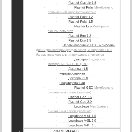
Plastfoil Classic 1.8
Plastfoil Polar
Мембраны с
повышенной морозостойкостью
Plastfoil Polar 1.2
Plastfoil Polar 1.5
Plastfoil Eco
Мембраны
эконом сегмента
Plastfoil Eco 1.2
Plastfoil Eco 1.5
Нерамированные ПВХ - мембраны
Для гидроизоляции фундаментов, инверсионных и
балластных кровель и проходных элементов
Декопран
Недорогие
мембраны ЗАО СПП (ЕКБ)
Декопран 1.5
нерамированная
Декопран 2.0
неармированная
Plastfoil GEO
Мембраны с
сигнальным слоем (желтым)
Plastfoil Geo 1.5
Plastfoil Geo 2.0
Logicbase
Мембраны с
сигнальным слоем (желтым)
Logicbase V-SL 1.5
Logicbase V-SL 2.0
Logicbase V-PT 1.5
EPDM МЕМБРАНЫ