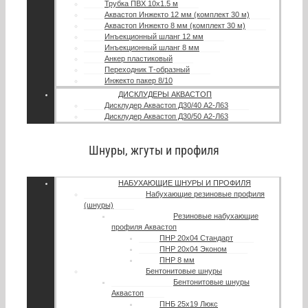
Трубка ПВХ 10х1.5 м
Аквастоп Инжекто 12 мм (комплект 30 м)
Аквастоп Инжекто 8 мм (комплект 30 м)
Инъекционный шланг 12 мм
Инъекционный шланг 8 мм
Анкер пластиковый
Переходник Т-образный
Инжекто пакер 8/10
ДИСКЛУДЕРЫ АКВАСТОП
Дисклудер Аквастоп Д30/40 А2-Л63
Дисклудер Аквастоп Д30/50 А2-Л63
Шнуры, жгуты и профиля
НАБУХАЮЩИЕ ШНУРЫ И ПРОФИЛЯ
Набухающие резиновые профиля
(шнуры)
Резиновые набухающие
профиля Аквастоп
ПНР 20х04 Стандарт
ПНР 20х04 Эконом
ПНР 8 мм
Бентонитовые шнуры
Бентонитовые шнуры
Аквастоп
ПНБ 25х19 Люкс