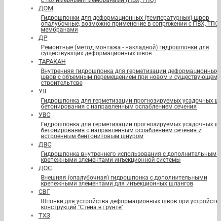
с полимерными мембранами (ПВХ, ТПО)
ДОМ
Гидрошпонки для деформационных (температурных) швов
опалубочные, возможно применение в сопряжении с ПВХ, ТПО
мембранами
ДР
Ремонтные (метод монтажа - накладной) гидрошпонки для
существующих деформационных швов
ТАРАКАН
Внутренняя гидрошпонка для герметизации деформационных
швов с объемным перемещением при новом и существующем
строительтсве
УВ
Гидрошпонка для герметизации прогнозируемых усадочных ш
бетонирования с направленным ослаблением сечения
УВС
Гидрошпонка для герметизации прогнозируемых усадочных ш
бетонирования с направленным ослаблением сечения и
встроенным бентонитовым шнуром
ДВС
Гидрошпонка внутреннего использования с дополнительными
крепежными элементами инъекционной системы
ДОС
Внешняя (опалубочная) гидрошпонка с дополнительными
крепежными элементами для инъекционных шлангов
СВГ
Шпонки для устройства деформационных швов при устройств
конструкций "Стена в грунте"
ТХЗ