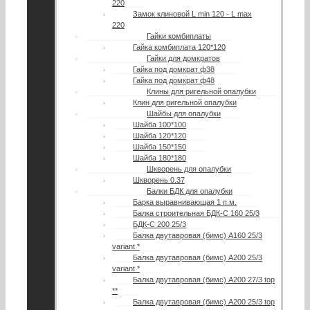
220
Замок клиновой L min 120 - L max
220
Гайки комбиплаты
Гайка комбиплата 120*120
Гайки для домкратов
Гайка под домкрат ф38
Гайка под домкрат ф48
Клины для ригельной опалубки
Клин для ригельной опалубки
Шайбы для опалубки
Шайба 100*100
Шайба 120*120
Шайба 150*150
Шайба 180*180
Шкворень для опалубки
Шкворень 0.37
Балки БДК для опалубки
Барка выравнивающая 1 п.м.
Балка строительная БДК-С 160 25/3
БДК-С 200 25/3
Балка двутавровая (бимс) А160 25/3
variant *
Балка двутавровая (бимс) А200 25/3
variant *
Балка двутавровая (бимс) А200 27/3 top
**
Балка двутавровая (бимс) A200 25/3 top