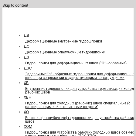
Skip to content
ДВ
Деформационные внутренние гидрошпонки
ДО
Деформационные опалубочные гидрошпонки
ДЗ
Гидрошпонки для деформационных швов ("П" - образные)
ДЗС
Заделочные "п" - образные гидрошпонки для деформационных
швов при сопряжении с существующими конструкциями
ХВ
Внутренние гидрошпонки для устройства герметизации холод
рабочих швов
ХВН
Гидрошпонки для холодных (рабочих) швов специальные (с
расширяющимся бентонитовым шнуром)
ХО
Внешние (опалубочные) гидрошпонки для устройства рабочих
швов
ХОМ
Гидрошпонки для устройства рабочих холодных швов совмест