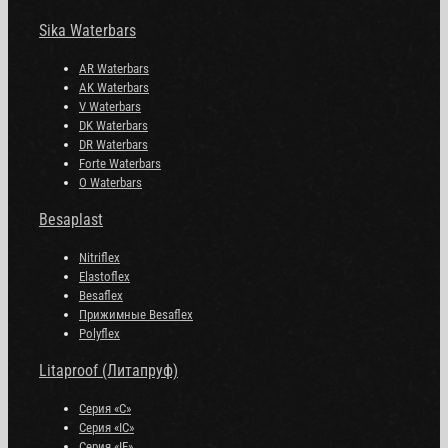
Sika Waterbars
AR Waterbars
AK Waterbars
V Waterbars
DK Waterbars
DR Waterbars
Forte Waterbars
O Waterbars
Besaplast
Nitriflex
Elastoflex
Besaflex
Прижимные Besaflex
Polyflex
Litaproof (Литапруф)
Серия «С»
Серия «IC»
Серия «IE»