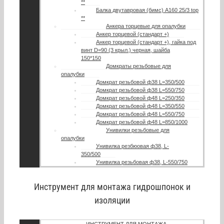
**
Балка двутавровая (бимс) A160 25/3 top
**
Анкера торцевые для опалубки
Анкер торцевой (стандарт +)
Анкер торцевой (стандарт +), гайка под
винт D=90 (3 крыл.) черная, шайба
150*150
Домкраты резьбовые для
опалубки
Домкрат резьбовой ф38 L=350/500
Домкрат резьбовой ф38 L=550/750
Домкрат резьбовой ф48 L=250/350
Домкрат резьбовой ф48 L=350/550
Домкрат резьбовой ф48 L=550/750
Домкрат резьбовой ф48 L=850/1000
Унивилки резьбовые для
опалубки
Унивилка резбюовая ф38, L-
350/500
Унивилка резьбовая ф38, L-550/750
Инструмент для монтажа гидрошпонок и
изоляции