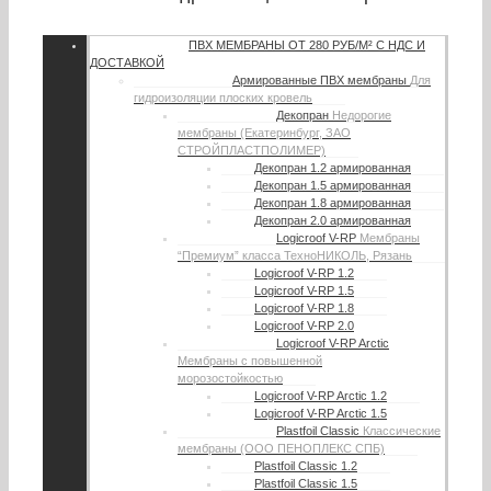
ПВХ МЕМБРАНЫ
ОТ 280 РУБ/М² С НДС И
ДОСТАВКОЙ
Армированные ПВХ мембраны
Для
гидроизоляции плоских кровель
Декопран
Недорогие
мембраны (Екатеринбург, ЗАО
СТРОЙПЛАСТПОЛИМЕР)
Декопран 1.2 армированная
Декопран 1.5 армированная
Декопран 1.8 армированная
Декопран 2.0 армированная
Logicroof V-RP
Мембраны
“Премиум” класса ТехноНИКОЛЬ, Рязань
Logicroof V-RP 1.2
Logicroof V-RP 1.5
Logicroof V-RP 1.8
Logicroof V-RP 2.0
Logicroof V-RP Arctic
Мембраны с повышенной
морозостойкостью
Logicroof V-RP Arctic 1.2
Logicroof V-RP Arctic 1.5
Plastfoil Classic
Классические
мембраны (ООО ПЕНОПЛЕКС СПБ)
Plastfoil Classic 1.2
Plastfoil Classic 1.5