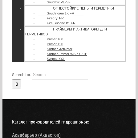
Soudafix VE-SF
ОГНЕСТОЙКИЕ ПЕНЫ И ГЕРМЕТИКИ
Soudafoam 1K FR
Firecryl FR
Fire Silicone B1 FR
ПРАЙМЕРЫ И АКТИВАТОРЫ ДЛЯ
ГЕРМЕТИКОВ
Primer 100
Primer 150
Surface Activator
Surface Primer WBPR-21P
Swipex XXL
Search for:
Каталог производителей гидрошпонок:
Аквабарьер
(
Аквастоп
)