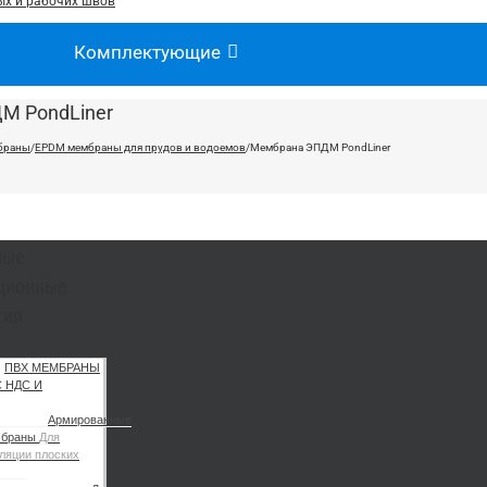
х и рабочих швов
Комплектующие
М PondLiner
браны
/
EPDM мембраны для прудов и водоемов
/
Мембрана ЭПДМ PondLiner
ные
ционные
тия
ПВХ МЕМБРАНЫ
С НДС И
Армированные
мбраны
Для
ляции плоских