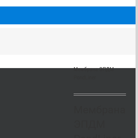
Мембрана ЭПДМ
PondLiner
Мембрана
ЭПДМ