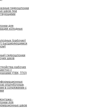
бразные гидрошпонки
ых швов при
ествующими
понки для
изации холодных
олодных (рабочих)
 (с расширяющимся
ром)
ные) гидрошпонки
бочих швов
стройства рабочих
местно с
ранами (ПВХ, ТПО)
деформационных
вов опалубочные,
ие в сопряжении с
ами
монтажа -
понки для
ормационных швов