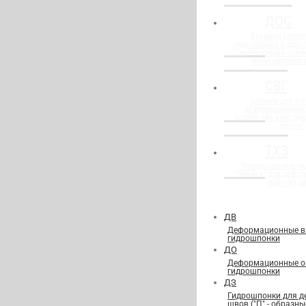
ДОС
Внешняя (опалу
гидрошпонка с доп
крепежными элем
инъекционных 
СВГ
Шпонки для уст
деформационных
устройстве конструк
грунте"
ТХЗ
Универсальные г
"Змейка" для дефор
рабочих ш
ДВ
Деформационные в
гидрошпонки
ДО
Деформационные о
гидрошпонки
ДЗ
Гидрошпонки для 
швов ("П" - образны