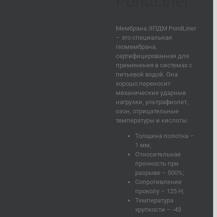
PondLiner
Мембрана ЭПДМ PondLiner
– это специальная
геомембрана,
сертифицированная для
применения в системах с
питьевой водой. Она
хорошо переносит
механические ударные
нагрузки, ультрафиолет,
озон, отрицательные
температуры и кислоты.
Толщина полотна –
1 мм;
Относительная
прочность при
разрыве – 500%;
Сопротивление
проколу – 125 Н;
Температура
хрупкости – -43