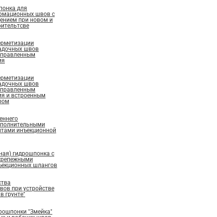
понка для
рмационных швов с
ением при новом и
ительтсве
ерметизации
адочных швов
аправленным
ия
ерметизации
адочных швов
аправленным
ия и встроенным
ром
еннего
ополнительными
нтами инъекционной
ная) гидрошпонка с
крепежными
ъекционных шлангов
ства
ов при устройстве
в грунте"
рошпонки "Змейка"