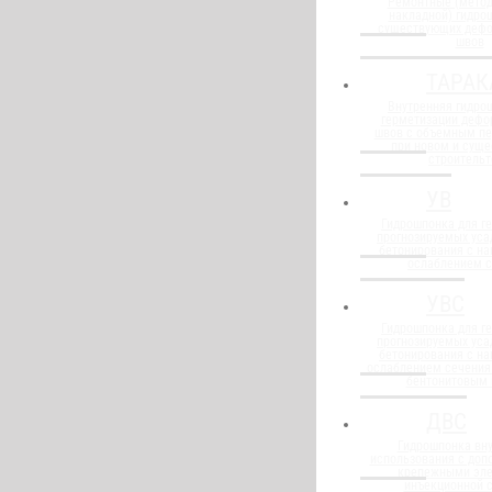
Ремонтные (метод
накладной) гидро
существующих деф
швов
ТАРАК
Внутренняя гидро
герметизации деф
швов с объемным п
при новом и сущ
строительт
УВ
Гидрошпонка для г
прогнозируемых уса
бетонирования с н
ослаблением 
УВС
Гидрошпонка для г
прогнозируемых уса
бетонирования с н
ослаблением сечения
бентонитовым
ДВС
Гидрошпонка вну
использования с до
крепежными эл
инъекционной 