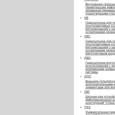
Внутренняя гидрош
герметизации дефо
объемным перемещ
существующем стро
УВ
Гидрошпонка для г
прогнозируемых ус
бетонирования с н
ослаблением сечен
УВС
Гидрошпонка для г
прогнозируемых ус
бетонирования с н
ослаблением сечен
бентонитовым шну
ДВС
Гидрошпонка внутр
использования с д
крепежными элеме
системы
ДОС
Внешняя (опалубоч
дополнительными 
элементами для ин
СВГ
Шпонки для устрой
деформационных шв
конструкций "Стена 
ТХЗ
Универсальные гид