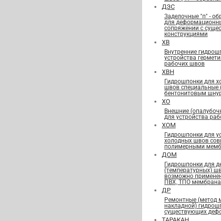
ДЗС
Заделочные "п" - о
для деформационн
сопряжении с сущ
конструкциями
ХВ
Внутренние гидрош
устройства гермет
рабочих швов
ХВН
Гидрошпонки для х
швов специальные
бентонитовым шну
ХО
Внешние (опалубоч
для устройства ра
ХОМ
Гидрошпонки для у
холодных швов сов
полимерными мемб
ДОМ
Гидрошпонки для 
(температурных) ш
возможно применен
ПВХ, ТПО мембран
ДР
Ремонтные (метод 
накладной) гидрош
существующих деф
ТАРАКАН