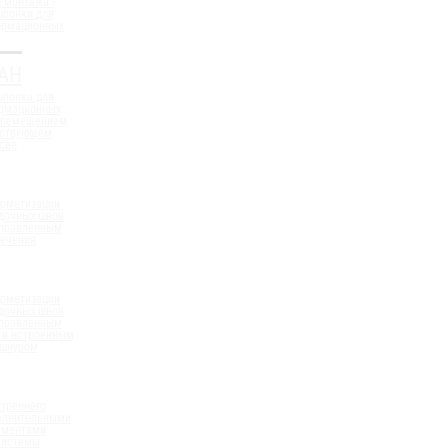
 монтажа -
шпонки для
ормационных
АН
шпонка для
ормационных
еремещением
ествующем
све
ерметизации
дочных швов
аправленным
сечения
ерметизации
дочных швов
аправленным
 и встроенным
 шнуром
треннего
полнительными
ементами
системы