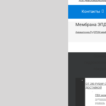
для деформационны
Контакты
Мембрана ЭПД
Аквашпонка.Ру
/
EPDM мем
Основ
гидроизоля
покры
ОТ 280 РУБ/М² 
ДОСТАВКОЙ
ПВХ ме
гидроизо
кровель