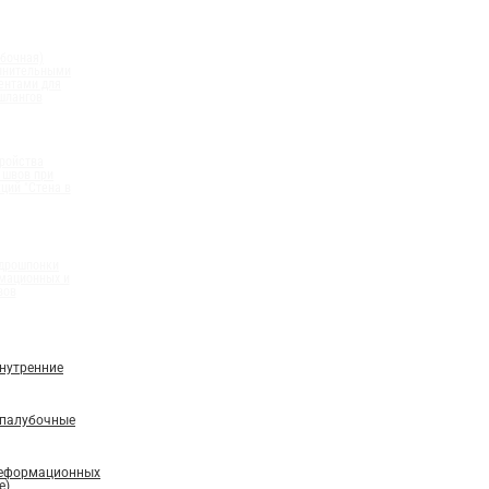
бочная)
олнительными
ентами для
шлангов
ройства
 швов при
ций "Стена в
идрошпонки
мационных и
вов
нутренние
палубочные
деформационных
е)