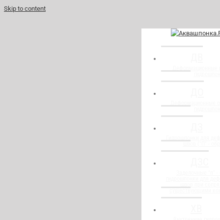
Skip to content
ДВ
Деформационные 
гидрошпо
ДО
Деформационные о
гидрошпо
ДЗ
Гидрошпонки для де
швов ("П" - об
ДЗС
Заделочные "п" -
гидрошпонки для де
швов при сопря
существующими ко
ХВ
Внутренние гидро