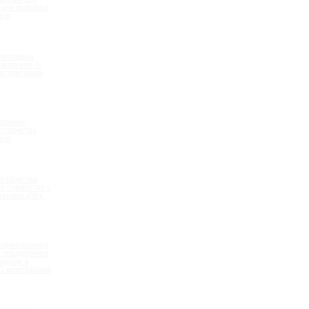
ации холодных
вов
 холодных
циальные (с
нтонитовым
)
бочные)
устройства
вов
устройства
в совместно с
анами (ПВХ,
формационных
 опалубочные,
енение в
ПО мембранами