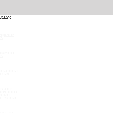
внутренние
нки
палубочные
нки
формационных
разные)
 образные
формационных
жении с
нструкциями
шпонки для