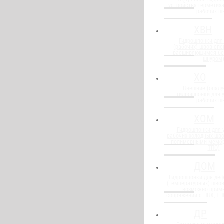
устройства герметиз
рабочих ш
ХВН
Гидрошпонки для
(рабочих) швов спе
расширяющимся бе
шнуром
ХО
Внешние (опалу
гидрошпонки для 
рабочих ш
ХОМ
Гидрошпонки для 
рабочих холодных шво
полимерными мембр
ТПО)
ДОМ
Гидрошпонки для де
(температурных) швов
возможно прим
сопряжении с ПВХ, Т
ДР