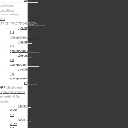
Декопран
едорогие
мембраны
Екатеринбург,
ЗАО
СТРОЙПЛАСТПОЛИМЕР)
Декопран
1.2
армированная
Декопран
1.5
армированная
Декопран
1.8
армированная
Декопран
2.0
армированная
Logicroof
V-RP
Мембраны
Премиум” класса
ТехноНИКОЛЬ,
язань
Logicroof
V-RP
1.2
Logicroof
V-RP