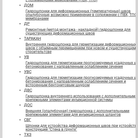
с полимерными мембранами (ПВХ, ТПО)
ДОМ
Гидрошпонки для деформационных (температурных) швов
опалубочные, возможно применение в сопряжении с ПВХ, ТПО
мембранами
ДР
Ремонтные (метод монтажа - накладной) гидрошпонки для
существующих деформационных швов
ТАРАКАН
Внутренняя гидрошпонка для герметизации деформационных
швов с объемным перемещением при новом и существующем
строительтсве
УВ
Гидрошпонка для герметизации прогнозируемых усадочных ш
бетонирования с направленным ослаблением сечения
УВС
Гидрошпонка для герметизации прогнозируемых усадочных ш
бетонирования с направленным ослаблением сечения и
встроенным бентонитовым шнуром
ДВС
Гидрошпонка внутреннего использования с дополнительными
крепежными элементами инъекционной системы
ДОС
Внешняя (опалубочная) гидрошпонка с дополнительными
крепежными элементами для инъекционных шлангов
СВГ
Шпонки для устройства деформационных швов при устройств
конструкций "Стена в грунте"
ТХЗ