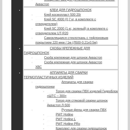
Аквастоп
КЛЕИ ДЛЯ ГИДРОШПОНОК
Клей космопласт 500 20г
Клей SC 4000 (0,7 кг, в комплекте с
отвердителем)
Клей SC 2000 (1 кг, зеленый) в комплекте с
отвердителем UT-R20
Самоклящаяся стеклоткань с тефлоновым
покрытием 220 мкм / 1м (Л500-0.21х0.5м)
СКОБЫ КРЕПЕЖНЫЕ ДЛЯ
ГИДРОШПОНОК
Скоба крепежная для шпонок Аквастоп
Скоба крепежная для шпонок Аквастоп
ХВС
АППАРАТЫ ДЛЯ СВАРКИ
ТЕРМОПЛАСТИЧНЫХ ИЗДЕЛИЙ
Аппараты для сварки
гидрошпонки
Топор для сварки ПВХ изделий ГидроБлок
«ШТС – 300»
Топор для стяковой сварки шпонок
Аквастоп Л-500
Ручные фены для сварки ПВХ
PWT Hotline
PWT Hotline L
PWT Hotline PRo
Комплект для сварки гидрошпонок