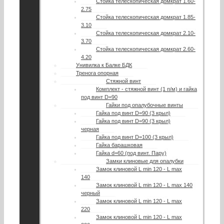
Стойка телескопическая домкрат 1.60-
2.75
Стойка телескопическая домкрат 1.85-
3.10
Стойка телескопическая домкрат 2.10-
3.70
Стойка телескопическая домкрат 2.60-
4.20
Унивилка к Балке БДК
Тренога опорная
Стяжной винт
Комплект - стяжной винт (1 п/м) и гайка
под винт D=90
Гайки под опалубочные винты
Гайка под винт D=90 (3 крыл)
Гайка под винт D=90 (3 крыл)
черная
Гайка под винт D=100 (3 крыл)
Гайка барашковая
Гайка d=60 (под винт. Пару)
Замки клиновые для опалубки
Замок клиновой L min 120 - L max
140
Замок клиновой L min 120 - L max 140
черный
Замок клиновой L min 120 - L max
220
Замок клиновой L min 120 - L max