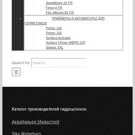
Soudafoam 1K FR
Firecryl FR
Fire Silicone B1 FR
ПРАЙМЕРЫ И АКТИВАТОРЫ ДЛЯ
ГЕРМЕТИКОВ
Primer 100
Primer 150
Surface Activator
Surface Primer WBPR-21P
Swipex XXL
Search for:
Каталог производителей гидрошпонок:
Аквабарьер
(
Аквастоп
)
Sika Waterbars