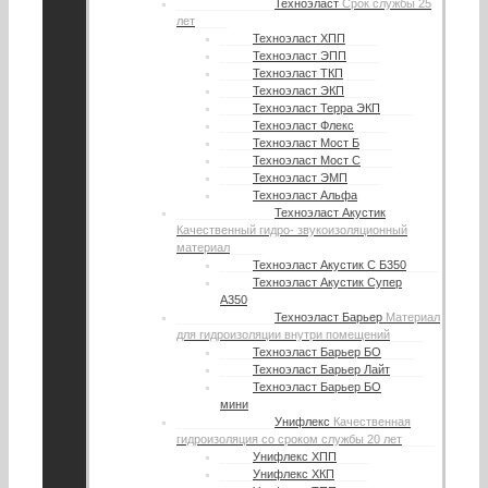
Техноэласт
Срок службы 25
лет
Техноэласт ХПП
Техноэласт ЭПП
Техноэласт ТКП
Техноэласт ЭКП
Техноэласт Терра ЭКП
Техноэласт Флекс
Техноэласт Мост Б
Техноэласт Мост С
Техноэласт ЭМП
Техноэласт Альфа
Техноэласт Акустик
Качественный гидро- звукоизоляционный
материал
Техноэласт Акустик С Б350
Техноэласт Акустик Супер
А350
Техноэласт Барьер
Материал
для гидроизоляции внутри помещений
Техноэласт Барьер БО
Техноэласт Барьер Лайт
Техноэласт Барьер БО
мини
Унифлекс
Качественная
гидроизоляция со сроком службы 20 лет
Унифлекс ХПП
Унифлекс ХКП