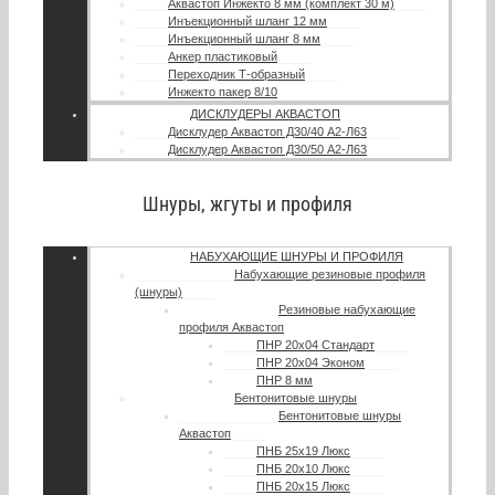
Аквастоп Инжекто 8 мм (комплект 30 м)
Инъекционный шланг 12 мм
Инъекционный шланг 8 мм
Анкер пластиковый
Переходник Т-образный
Инжекто пакер 8/10
ДИСКЛУДЕРЫ АКВАСТОП
Дисклудер Аквастоп Д30/40 А2-Л63
Дисклудер Аквастоп Д30/50 А2-Л63
Шнуры, жгуты и профиля
НАБУХАЮЩИЕ ШНУРЫ И ПРОФИЛЯ
Набухающие резиновые профиля
(шнуры)
Резиновые набухающие
профиля Аквастоп
ПНР 20х04 Стандарт
ПНР 20х04 Эконом
ПНР 8 мм
Бентонитовые шнуры
Бентонитовые шнуры
Аквастоп
ПНБ 25х19 Люкс
ПНБ 20х10 Люкс
ПНБ 20х15 Люкс