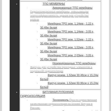
ТПО МЕМБРАНЫ
Армированные ТПО мембраны
Гидроизоляционные мембраны, повышающие
энергоэффективность здания при устройстве
кровли
Мембрана TPO арм. 1.14мм - 1.22 х
30.48м белая
Мембрана TPO арм. 1.14мм - 3.05 х
30.48м белая
Мембрана TPO арм. 1.52мм - 1.22 х
30.48м белая
Мембрана TPO арм. 1.52мм - 3.05 х
30.48м белая
Мембрана TPO арм. 2,03мм - 3.05 х
30.48м белая
Неармированные ТПО мембраны
Фартуки для устройства проходных элементов и
подземной гидроизоляции
Фартук неарм. 1.52мм 30.48см х 15.24м
Белый
Фартук неарм. 1.52мм 60.96см х 15.24м
Белый
БИТУМНАЯ РУЛОННАЯ
ГИДРОИЗОЛЯЦИЯ
Технониколь
Просто единственная
качественная гидроизоляция на основе битума в
России.