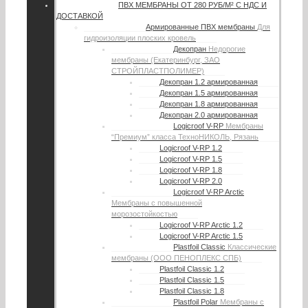
ПВХ МЕМБРАНЫ
ОТ 280 РУБ/М² С НДС И
ДОСТАВКОЙ
Армированные ПВХ мембраны
Для
гидроизоляции плоских кровель
Декопран
Недорогие
мембраны (Екатеринбург, ЗАО
СТРОЙПЛАСТПОЛИМЕР)
Декопран 1.2 армированная
Декопран 1.5 армированная
Декопран 1.8 армированная
Декопран 2.0 армированная
Logicroof V-RP
Мембраны
“Премиум” класса ТехноНИКОЛЬ, Рязань
Logicroof V-RP 1.2
Logicroof V-RP 1.5
Logicroof V-RP 1.8
Logicroof V-RP 2.0
Logicroof V-RP Arctic
Мембраны с повышенной
морозостойкостью
Logicroof V-RP Arctic 1.2
Logicroof V-RP Arctic 1.5
Plastfoil Classic
Классические
мембраны (ООО ПЕНОПЛЕКС СПБ)
Plastfoil Classic 1.2
Plastfoil Classic 1.5
Plastfoil Classic 1.8
Plastfoil Polar
Мембраны с