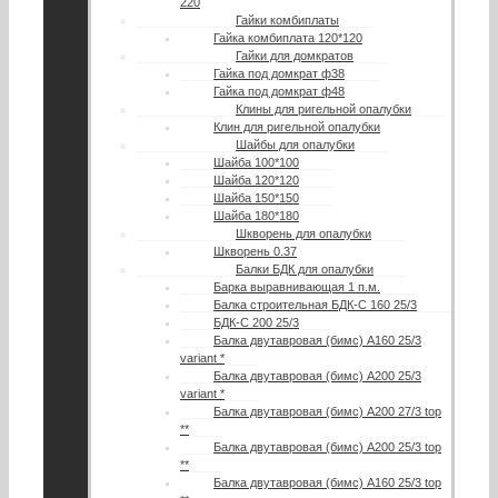
220
Гайки комбиплаты
Гайка комбиплата 120*120
Гайки для домкратов
Гайка под домкрат ф38
Гайка под домкрат ф48
Клины для ригельной опалубки
Клин для ригельной опалубки
Шайбы для опалубки
Шайба 100*100
Шайба 120*120
Шайба 150*150
Шайба 180*180
Шкворень для опалубки
Шкворень 0.37
Балки БДК для опалубки
Барка выравнивающая 1 п.м.
Балка строительная БДК-С 160 25/3
БДК-С 200 25/3
Балка двутавровая (бимс) А160 25/3
variant *
Балка двутавровая (бимс) А200 25/3
variant *
Балка двутавровая (бимс) А200 27/3 top
**
Балка двутавровая (бимс) A200 25/3 top
**
Балка двутавровая (бимс) A160 25/3 top