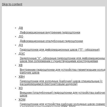
Skip to content
ДВ
Деформационные внутренние гидрошпонки
ДО
Деформационные опалубочные гидрошпонки
ДЗ
Гидрошпонки для деформационных швов ("П" - образные)
ДЗС
Заделочные "п" - образные гидрошпонки для деформационных
швов при сопряжении с существующими конструкциями
ХВ
Внутренние гидрошпонки для устройства герметизации холод
рабочих швов
ХВН
Гидрошпонки для холодных (рабочих) швов специальные (с
расширяющимся бентонитовым шнуром)
ХО
Внешние (опалубочные) гидрошпонки для устройства рабочих
швов
ХОМ
Гидрошпонки для устройства рабочих холодных швов совмест