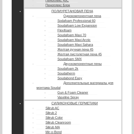
Пеноплекс 45С
Пеноплекс Блок
ПОЛИУРЕТАНОВАЯ ПЕНА
Однокомпонентная пена
Sodafoam Professional 60
Soudafoam Low Expansion
Flexifoam
Soudafoam Maxi 70
Soudafoam Maxi Arctic
Soudafoam Maxi Sahara
Желтая ручная пена 45
Желтая пистолетная пена 45
Soudafoam SMX
Двухкомпонентные пены
Soudafoam 2k
Soudatherm
Soudabond Easy
Дополнительные материалы для
монтажа Soudal
Gun & Foam Cleaner
Vaseline Spray
СИЛИКОНОВЫЕ ГЕРМЕТИКИ
Silirub AC
Silirub 2
Silirub Color
Silirub Cleanroom
Silirub MA
Mir-o-Bond