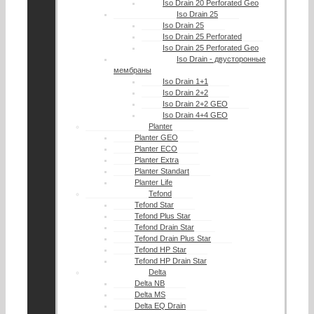
Iso Drain 20 Perforated Geo
Iso Drain 25
Iso Drain 25
Iso Drain 25 Perforated
Iso Drain 25 Perforated Geo
Iso Drain - двусторонные
мембраны
Iso Drain 1+1
Iso Drain 2+2
Iso Drain 2+2 GEO
Iso Drain 4+4 GEO
Planter
Planter GEO
Planter ECO
Planter Extra
Planter Standart
Planter Life
Tefond
Tefond Star
Tefond Plus Star
Tefond Drain Star
Tefond Drain Plus Star
Tefond HP Star
Tefond HP Drain Star
Delta
Delta NB
Delta MS
Delta EQ Drain