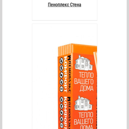
Пеноплекс Стена
AILS