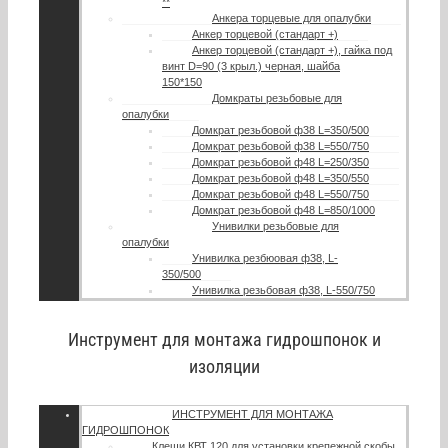
**
Анкера торцевые для опалубки
Анкер торцевой (стандарт +)
Анкер торцевой (стандарт +), гайка под
винт D=90 (3 крыл.) черная, шайба
150*150
Домкраты резьбовые для
опалубки
Домкрат резьбовой ф38 L=350/500
Домкрат резьбовой ф38 L=550/750
Домкрат резьбовой ф48 L=250/350
Домкрат резьбовой ф48 L=350/550
Домкрат резьбовой ф48 L=550/750
Домкрат резьбовой ф48 L=850/1000
Унивилки резьбовые для
опалубки
Унивилка резбюовая ф38, L-
350/500
Унивилка резьбовая ф38, L-550/750
Инструмент для монтажа гидрошпонок и
изоляции
ИНСТРУМЕНТ ДЛЯ МОНТАЖА
ГИДРОШПОНОК
Клещи КВТ 120 для установки крепежной скобы