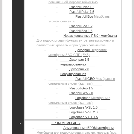
повышенной морозостойкостью
Plastfoil Polar 1.2
Plastfoil Polar 1.5
Plastfoil Eco
Мембраны
эконом сегмента
Plastfoil Eco 1.2
Plastfoil Eco 1.5
Нерамированные ПВХ - мембраны
Для гидроизоляции фундаментов, инверсионных и
балластных кровель и проходных элементов
Декопран
Недорогие
мембраны ЗАО СПП (ЕКБ)
Декопран 1.5
нерамированная
Декопран 2.0
неармированная
Plastfoil GEO
Мембраны с
сигнальным слоем (желтым)
Plastfoil Geo 1.5
Plastfoil Geo 2.0
Logicbase
Мембраны с
сигнальным слоем (желтым)
Logicbase V-SL 1.5
Logicbase V-SL 2.0
Logicbase V-PT 1.5
EPDM МЕМБРАНЫ
Армированные EPDM мембраны
Мембраны для гидроизоляции плоских кровель (под