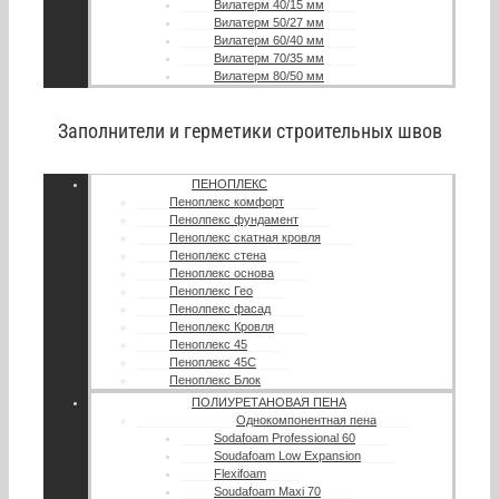
Вилатерм 40/15 мм
Вилатерм 50/27 мм
Вилатерм 60/40 мм
Вилатерм 70/35 мм
Вилатерм 80/50 мм
Заполнители и герметики строительных швов
ПЕНОПЛЕКС
Пеноплекс комфорт
Пенолпекс фундамент
Пеноплекс скатная кровля
Пеноплекс стена
Пеноплекс основа
Пеноплекс Гео
Пенолпекс фасад
Пеноплекс Кровля
Пеноплекс 45
Пеноплекс 45С
Пеноплекс Блок
ПОЛИУРЕТАНОВАЯ ПЕНА
Однокомпонентная пена
Sodafoam Professional 60
Soudafoam Low Expansion
Flexifoam
Soudafoam Maxi 70