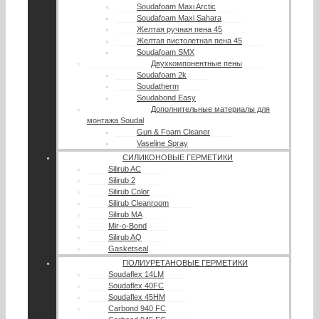
Soudafoam Maxi Arctic
Soudafoam Maxi Sahara
Желтая ручная пена 45
Желтая пистолетная пена 45
Soudafoam SMX
Двухкомпонентные пены
Soudafoam 2k
Soudatherm
Soudabond Easy
Дополнительные материалы для
монтажа Soudal
Gun & Foam Cleaner
Vaseline Spray
СИЛИКОНОВЫЕ ГЕРМЕТИКИ
Silirub AC
Silirub 2
Silirub Color
Silirub Cleanroom
Silirub MA
Mir-o-Bond
Silirub AQ
Gasketseal
ПОЛИУРЕТАНОВЫЕ ГЕРМЕТИКИ
Soudaflex 14LM
Soudaflex 40FC
Soudaflex 45HM
Carbond 940 FC