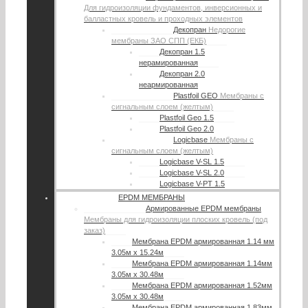
Для гидроизоляции фундаментов, инверсионных и
балластных кровель и проходных элементов
Декопран
Недорогие
мембраны ЗАО СПП (ЕКБ)
Декопран 1.5
нерамированная
Декопран 2.0
неармированная
Plastfoil GEO
Мембраны с
сигнальным слоем (желтым)
Plastfoil Geo 1.5
Plastfoil Geo 2.0
Logicbase
Мембраны с
сигнальным слоем (желтым)
Logicbase V-SL 1.5
Logicbase V-SL 2.0
Logicbase V-PT 1.5
EPDM МЕМБРАНЫ
Армированные EPDM мембраны
Мембраны для гидроизоляции плоских кровель (под
заказ)
Мембрана EPDM армированная 1.14 мм
3.05м х 15.24м
Мембрана EPDM армированная 1.14мм
3.05м х 30.48м
Мембрана EPDM армированная 1.52мм
3.05м х 30.48м
Мембрана EPDM армированная 1.83мм