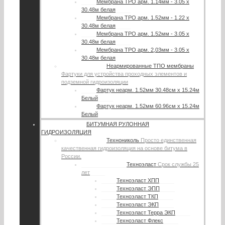
Мембрана TPO арм. 1.14мм - 3.05 х
30.48м белая
Мембрана TPO арм. 1.52мм - 1.22 х
30.48м белая
Мембрана TPO арм. 1.52мм - 3.05 х
30.48м белая
Мембрана TPO арм. 2,03мм - 3.05 х
30.48м белая
Неармированные ТПО мембраны
Фартуки для устройства проходных элементов и
подземной гидроизоляции
Фартук неарм. 1.52мм 30.48см х 15.24м
Белый
Фартук неарм. 1.52мм 60.96см х 15.24м
Белый
БИТУМНАЯ РУЛОННАЯ
ГИДРОИЗОЛЯЦИЯ
Технониколь
Просто единственная
качественная гидроизоляция на основе битума в
России.
Техноэласт
Срок службы 25
лет
Техноэласт ХПП
Техноэласт ЭПП
Техноэласт ТКП
Техноэласт ЭКП
Техноэласт Терра ЭКП
Техноэласт Флекс