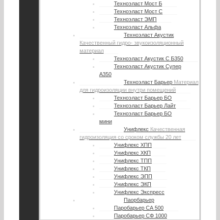
Техноэласт Мост Б
Техноэласт Мост С
Техноэласт ЭМП
Техноэласт Альфа
Техноэласт Акустик
Качественный гидро- звукоизоляционный
материал
Техноэласт Акустик С Б350
Техноэласт Акустик Супер
А350
Техноэласт Барьер
Материал
для гидроизоляции внутри помещений
Техноэласт Барьер БО
Техноэласт Барьер Лайт
Техноэласт Барьер БО
мини
Унифлекс
Качественная
гидроизоляция со сроком службы 20 лет
Унифлекс ХПП
Унифлекс ХКП
Унифлекс ТПП
Унифлекс ТКП
Унифлекс ЭПП
Унифлекс ЭКП
Унифлекс Экспресс
Паорбарьер
Паробарьер СА 500
Паробарьер СФ 1000