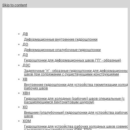
Skip to content
ДВ
Деформационные внутренние гидрошпонки
ДО
Деформационные опалубочные гидрошпонки
ДЗ
Гидрошпонки для деформационных швов ("П" - образные)
ДЗС
Заделочные "п" - образные гидрошпонки для деформационных
швов при сопряжении с существующими конструкциями
ХВ
Внутренние гидрошпонки для устройства герметизации холод
рабочих швов
ХВН
Гидрошпонки для холодных (рабочих) швов специальные (с
расширяющимся бентонитовым шнуром)
ХО
Внешние (опалубочные) гидрошпонки для устройства рабочих
швов
ХОМ
Гидрошпонки для устройства рабочих холодных швов совмест