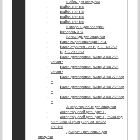
Шайбы для опалубки
Шайба 100*100
Шайба 120*120
Шайба 150*150
Шайба 180*180
Шкворень для опалубки
Шкворень 0.37
Балки БДК для опалубки
Барка выравнивающая 1 п.м.
Балка строительная БДК-С 160 25/3
БДК-С 200 25/3
Балка двутавровая (бимс) А160 25/3
variant *
Балка двутавровая (бимс) А200 25/3
variant *
Балка двутавровая (бимс) А200 27/3 top
**
Балка двутавровая (бимс) A200 25/3 top
**
Балка двутавровая (бимс) A160 25/3 top
**
Анкера торцевые для опалубки
Анкер торцевой (стандарт +)
Анкер торцевой (стандарт +), гайка под
винт D=90 (3 крыл.) черная, шайба
150*150
Домкраты резьбовые для
опалубки