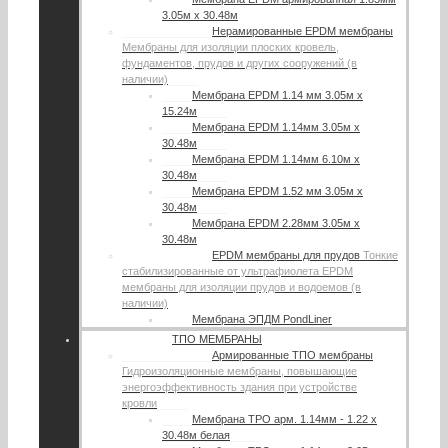
3.05м х 30.48м
Нерамированные EPDM мембраны
Мембраны для изоляции плоских кровель,
фундаментов, прудов и других сооружений (в
наличии)
Мембрана EPDM 1.14 мм 3.05м х
15.24м
Мембрана EPDM 1.14мм 3.05м х
30.48м
Мембрана EPDM 1.14мм 6.10м х
30.48м
Мембрана EPDM 1.52 мм 3.05м х
30.48м
Мембрана EPDM 2.28мм 3.05м х
30.48м
EPDM мембраны для прудов
Тонкие
стабилизированные от ультрафиолета EPDM
мембраны для изоляции прудов и водоемов (в
наличии)
Мембрана ЭПДМ PondLiner
ТПО МЕМБРАНЫ
Армированные ТПО мембраны
Гидроизоляционные мембраны, повышающие
энергоэффективность здания при устройстве
кровли
Мембрана TPO арм. 1.14мм - 1.22 х
30.48м белая