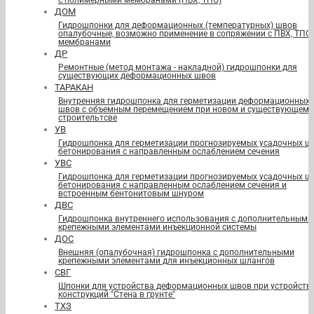
с полимерными мембранами (ПВХ, ТПО)
ДОМ
Гидрошпонки для деформационных (температурных) швов
опалубочные, возможно применение в сопряжении с ПВХ, ТПО
мембранами
ДР
Ремонтные (метод монтажа - накладной) гидрошпонки для
существующих деформационных швов
ТАРАКАН
Внутренняя гидрошпонка для герметизации деформационных
швов с объемным перемещением при новом и существующем
строительтсве
УВ
Гидрошпонка для герметизации прогнозируемых усадочных ш
бетонирования с направленным ослаблением сечения
УВС
Гидрошпонка для герметизации прогнозируемых усадочных ш
бетонирования с направленным ослаблением сечения и
встроенным бентонитовым шнуром
ДВС
Гидрошпонка внутреннего использования с дополнительными
крепежными элементами инъекционной системы
ДОС
Внешняя (опалубочная) гидрошпонка с дополнительными
крепежными элементами для инъекционных шлангов
СВГ
Шпонки для устройства деформационных швов при устройств
конструкций "Стена в грунте"
ТХЗ