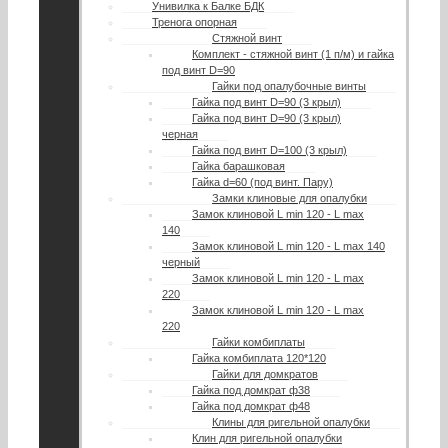
Унивилка к Балке БДК
Тренога опорная
Стяжной винт
Комплект - стяжной винт (1 п/м) и гайка
под винт D=90
Гайки под опалубочные винты
Гайка под винт D=90 (3 крыл)
Гайка под винт D=90 (3 крыл)
черная
Гайка под винт D=100 (3 крыл)
Гайка барашковая
Гайка d=60 (под винт. Пару)
Замки клиновые для опалубки
Замок клиновой L min 120 - L max
140
Замок клиновой L min 120 - L max 140
черный
Замок клиновой L min 120 - L max
220
Замок клиновой L min 120 - L max
220
Гайки комбиплаты
Гайка комбиплата 120*120
Гайки для домкратов
Гайка под домкрат ф38
Гайка под домкрат ф48
Клины для ригельной опалубки
Клин для ригельной опалубки