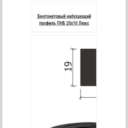
DETAILS
Бентонитовый набухающий
профиль ПНБ 20х10 Люкс
AILS