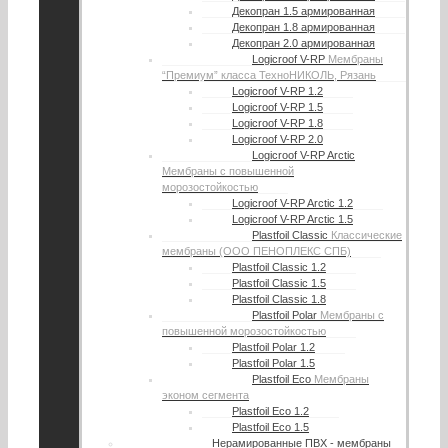
Декопран 1.5 армированная
Декопран 1.8 армированная
Декопран 2.0 армированная
Logicroof V-RP
Мембраны
“Премиум” класса ТехноНИКОЛЬ, Рязань
Logicroof V-RP 1.2
Logicroof V-RP 1.5
Logicroof V-RP 1.8
Logicroof V-RP 2.0
Logicroof V-RP Arctic
Мембраны с повышенной
морозостойкостью
Logicroof V-RP Arctic 1.2
Logicroof V-RP Arctic 1.5
Plastfoil Classic
Классические
мембраны (ООО ПЕНОПЛЕКС СПБ)
Plastfoil Classic 1.2
Plastfoil Classic 1.5
Plastfoil Classic 1.8
Plastfoil Polar
Мембраны с
повышенной морозостойкостью
Plastfoil Polar 1.2
Plastfoil Polar 1.5
Plastfoil Eco
Мембраны
эконом сегмента
Plastfoil Eco 1.2
Plastfoil Eco 1.5
Нерамированные ПВХ - мембраны