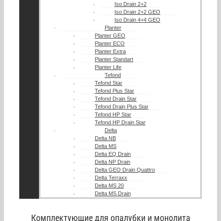
Iso Drain 2+2
Iso Drain 2+2 GEO
Iso Drain 4+4 GEO
Planter
Planter GEO
Planter ECO
Planter Extra
Planter Standart
Planter Life
Tefond
Tefond Star
Tefond Plus Star
Tefond Drain Star
Tefond Drain Plus Star
Tefond HP Star
Tefond HP Drain Star
Delta
Delta NB
Delta MS
Delta EQ Drain
Delta NP Drain
Delta GEO Drain Quattro
Delta Terraxx
Delta MS 20
Delta MS Drain
Комплектующие для опалубки и монолита