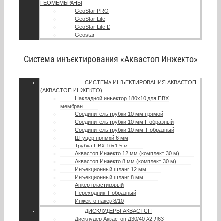
ГЕОМЕМБРАНЫ
GeoStar PRO
GeoStar Lite
GeoStar Lite D
Geostar
Система инъектирования «Аквастоп Инжекто»
СИСТЕМА ИНЪЕКТИРОВАНИЯ АКВАСТОП
(АКВАСТОП ИНЖЕКТО)
Накладной инъектор 180х10 для ПВХ
мембран
Соединитель трубки 10 мм прямой
Соединитель трубки 10 мм Г-образный
Соединитель трубки 10 мм Т-образный
Штуцер прямой 6 мм
Трубка ПВХ 10х1.5 м
Аквастоп Инжекто 12 мм (комплект 30 м)
Аквастоп Инжекто 8 мм (комплект 30 м)
Инъекционный шланг 12 мм
Инъекционный шланг 8 мм
Анкер пластиковый
Переходник Т-образный
Инжекто пакер 8/10
ДИСКЛУДЕРЫ АКВАСТОП
Дисклудер Аквастоп Д30/40 А2-Л63