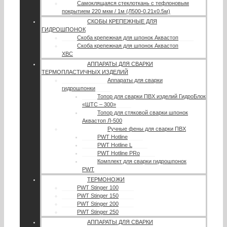
Самоклящаяся стеклоткань с тефлоновым
покрытием 220 мкм / 1м (Л500-0.21х0.5м)
СКОБЫ КРЕПЕЖНЫЕ ДЛЯ
ГИДРОШПОНОК
Скоба крепежная для шпонок Аквастоп
Скоба крепежная для шпонок Аквастоп
ХВС
АППАРАТЫ ДЛЯ СВАРКИ
ТЕРМОПЛАСТИЧНЫХ ИЗДЕЛИЙ
Аппараты для сварки
гидрошпонки
Топор для сварки ПВХ изделий ГидроБлок
«ШТС – 300»
Топор для стяковой сварки шпонок
Аквастоп Л-500
Ручные фены для сварки ПВХ
PWT Hotline
PWT Hotline L
PWT Hotline PRo
Комплект для сварки гидрошпонок
PWT
ТЕРМОНОЖИ
PWT Stinger 100
PWT Stinger 150
PWT Stinger 200
PWT Stinger 250
АППАРАТЫ ДЛЯ СВАРКИ