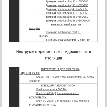
Домкрат резьбовой ф38 L=350/500
Домкрат резьбовой ф38 L=550/750
Домкрат резьбовой ф48 L=250/350
Домкрат резьбовой ф48 L=350/550
Домкрат резьбовой ф48 L=550/750
Домкрат резьбовой ф48 L=850/1000
Унивилки резьбовые для
опалубки
Унивилка резбюовая ф38, L-
350/500
Унивилка резьбовая ф38, L-550/750
Инструмент для монтажа гидрошпонок и
изоляции
ИНСТРУМЕНТ ДЛЯ МОНТАЖА
ГИДРОШПОНОК
Клещи КВТ 120 для установки крепежной скобы
Аквастоп
КЛЕИ ДЛЯ ГИДРОШПОНОК
Клей космопласт 500 20г
Клей SC 4000 (0,7 кг, в комплекте с
отвердителем)
Клей SC 2000 (1 кг, зеленый) в комплекте с
отвердителем UT-R20