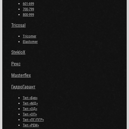
601-699
700-799
800-999
Tricosal
Tricomer
Elastomer
StekloX
Рекс
Masterflex
ГидроГарант
Тип «Бур»
Тип «МД»
Тип «ОД»
Тип «ОП»
Тип «ПГ/ПГР»
Тип «РЕМ»