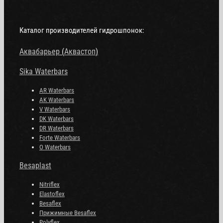
Каталог производителей гидрошпонок:
Аквабарьер
(
Аквастоп
)
Sika Waterbars
AR Waterbars
AK Waterbars
V Waterbars
DK Waterbars
DR Waterbars
Forte Waterbars
O Waterbars
Besaplast
Nitriflex
Elastoflex
Besaflex
Прижимные Besaflex
Polyflex