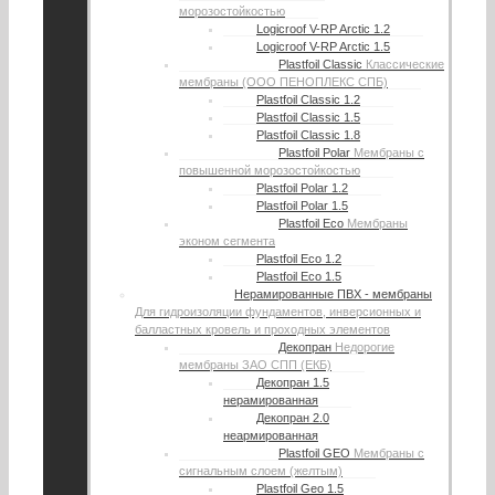
морозостойкостью
Logicroof V-RP Arctic 1.2
Logicroof V-RP Arctic 1.5
Plastfoil Classic
Классические
мембраны (ООО ПЕНОПЛЕКС СПБ)
Plastfoil Classic 1.2
Plastfoil Classic 1.5
Plastfoil Classic 1.8
Plastfoil Polar
Мембраны с
повышенной морозостойкостью
Plastfoil Polar 1.2
Plastfoil Polar 1.5
Plastfoil Eco
Мембраны
эконом сегмента
Plastfoil Eco 1.2
Plastfoil Eco 1.5
Нерамированные ПВХ - мембраны
Для гидроизоляции фундаментов, инверсионных и
балластных кровель и проходных элементов
Декопран
Недорогие
мембраны ЗАО СПП (ЕКБ)
Декопран 1.5
нерамированная
Декопран 2.0
неармированная
Plastfoil GEO
Мембраны с
сигнальным слоем (желтым)
Plastfoil Geo 1.5