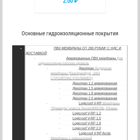
2.00
₽
Основные гидроизоляционные покрытия
ПВХ МЕМБРАНЫ
ОТ 280 РУБ/М² С НДС И
ДОСТАВКОЙ
Армированные ПВХ мембраны
Для
гидроизоляции плоских кровель
Декопран
Недорогие
мембраны (Екатеринбург, ЗАО
СТРОЙПЛАСТПОЛИМЕР)
Декопран 1.2 армированная
Декопран 1.5 армированная
Декопран 1.8 армированная
Декопран 2.0 армированная
Logicroof V-RP
Мембраны
“Премиум” класса ТехноНИКОЛЬ, Рязань
Logicroof V-RP 1.2
Logicroof V-RP 1.5
Logicroof V-RP 1.8
Logicroof V-RP 2.0
Logicroof V-RP Arctic
Мембраны с повышенной