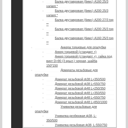
Балка двутавровая (бимс) А160 25/3
variant *
Балка двутавровая (бимс) А200 25/3
variant *
Балка двутавровая (бимс) А200 27/3 top
**
Балка двутавровая (бимс) A200 25/3 top
**
Балка двутавровая (бимс) A160 25/3 top
**
Анкера торцевые для опалубки
Анкер торцевой (стандарт +)
Анкер торцевой (стандарт +), гайка под
винт D=90 (3 крыл.) черная, шайба
150*150
Домкраты резьбовые для
опалубки
Домкрат резьбовой ф38 L=350/500
Домкрат резьбовой ф38 L=550/750
Домкрат резьбовой ф48 L=250/350
Домкрат резьбовой ф48 L=350/550
Домкрат резьбовой ф48 L=550/750
Домкрат резьбовой ф48 L=850/1000
Унивилки резьбовые для
опалубки
Унивилка резбюовая ф38, L-
350/500
Унивилка резьбовая ф38, L-550/750