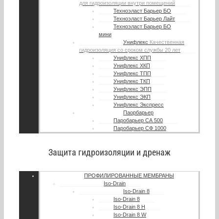
для гидроизоляции внутри помещений
Техноэласт Барьер БО
Техноэласт Барьер Лайт
Техноэласт Барьер БО
мини
Унифлекс
Качественная
гидроизоляция со сроком службы 20 лет
Унифлекс ХПП
Унифлекс ХКП
Унифлекс ТПП
Унифлекс ТКП
Унифлекс ЭПП
Унифлекс ЭКП
Унифлекс Экспресс
Паорбарьер
Паробарьер СА 500
Паробарьер СФ 1000
Защита гидроизоляции и дренаж
ПРОФИЛИРОВАННЫЕ МЕМБРАНЫ
Iso-Drain
Iso-Drain 8
Iso-Drain 8
Iso-Drain 8 Н
Iso-Drain 8 W