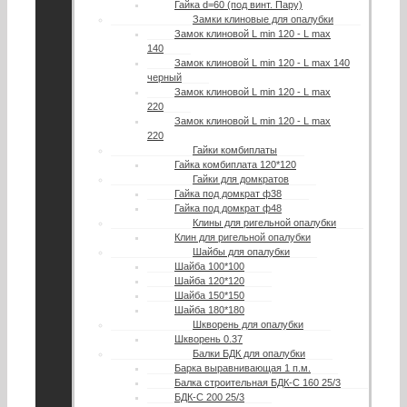
Гайка d=60 (под винт. Пару)
Замки клиновые для опалубки
Замок клиновой L min 120 - L max
140
Замок клиновой L min 120 - L max 140
черный
Замок клиновой L min 120 - L max
220
Замок клиновой L min 120 - L max
220
Гайки комбиплаты
Гайка комбиплата 120*120
Гайки для домкратов
Гайка под домкрат ф38
Гайка под домкрат ф48
Клины для ригельной опалубки
Клин для ригельной опалубки
Шайбы для опалубки
Шайба 100*100
Шайба 120*120
Шайба 150*150
Шайба 180*180
Шкворень для опалубки
Шкворень 0.37
Балки БДК для опалубки
Барка выравнивающая 1 п.м.
Балка строительная БДК-С 160 25/3
БДК-С 200 25/3