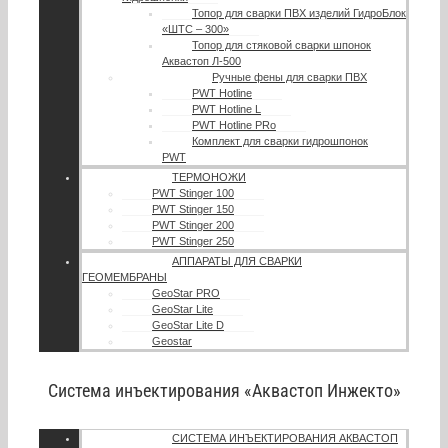
Топор для сварки ПВХ изделий ГидроБлок
«ШТС – 300»
Топор для стяковой сварки шпонок
Аквастоп Л-500
Ручные фены для сварки ПВХ
PWT Hotline
PWT Hotline L
PWT Hotline PRo
Комплект для сварки гидрошпонок
PWT
ТЕРМОНОЖИ
PWT Stinger 100
PWT Stinger 150
PWT Stinger 200
PWT Stinger 250
АППАРАТЫ ДЛЯ СВАРКИ
ГЕОМЕМБРАНЫ
GeoStar PRO
GeoStar Lite
GeoStar Lite D
Geostar
Система инъектирования «Аквастоп Инжекто»
СИСТЕМА ИНЪЕКТИРОВАНИЯ АКВАСТОП