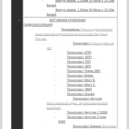
Фартук неарм. 1.52мм 30.48см х 15.24м
Белый
Фартук неарм. 1.52мм 60.96см х 15.24м
Белый
БИТУМНАЯ РУЛОННАЯ
ГИДРОИЗОЛЯЦИЯ
Технониколь
Просто единственная
качественная гидроизоляция на основе битума в
России.
Техноэласт
Срок службы 25
лет
Техноэласт ХПП
Техноэласт ЭПП
Техноэласт ТКП
Техноэласт ЭКП
Техноэласт Терра ЭКП
Техноэласт Флекс
Техноэласт Мост Б
Техноэласт Мост С
Техноэласт ЭМП
Техноэласт Альфа
Техноэласт Акустик
Качественный гидро- звукоизоляционный
материал
Техноэласт Акустик С Б350
Техноэласт Акустик Супер
А350
Техноэласт Барьер
Материал