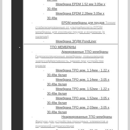
Мембрана EPDM 1.52 мм 3.05м х
30.48м
Мембрана EPDM 2.28мм 3.05м х
30.48м
EPDM мембраны для прудов
Тонкие
стабилизированные от ультрафиолета EPDM
мембраны для изоляции прудов и водоемов (в
наличии)
Мембрана ЭПДМ PondLiner
ТПО МЕМБРАНЫ
Армированные ТПО мембраны
Гидроизоляционные мембраны, повышающие
энергоэффективность здания при устройстве
кровли
Мембрана TPO арм. 1.14мм - 1.22 х
30.48м белая
Мембрана TPO арм. 1.14мм - 3.05 х
30.48м белая
Мембрана TPO арм. 1.52мм - 1.22 х
30.48м белая
Мембрана TPO арм. 1.52мм - 3.05 х
30.48м белая
Мембрана TPO арм. 2,03мм - 3.05 х
30.48м белая
Неармированные ТПО мембраны
Фартуки для устройства проходных элементов и
подземной гидроизоляции