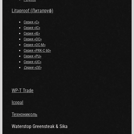
Litaproof (Литапруф)
Серия «С»
Серия «IC»
Серия «IE»
Серия «OC»
Серия «OC-M»
Серия «PRK-C 60»
Серия «PU»
Серия «UC»
Серия «OE»
WP-T Trade
Icopal
Технониколь
Waterstop Greensteak & Sika