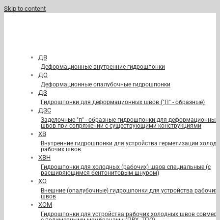
Skip to content
ДВ
Деформационные внутренние гидрошпонки
ДО
Деформационные опалубочные гидрошпонки
ДЗ
Гидрошпонки для деформационных швов ("П" - образные)
ДЗС
Заделочные "п" - образные гидрошпонки для деформационных
швов при сопряжении с существующими конструкциями
ХВ
Внутренние гидрошпонки для устройства герметизации холод
рабочих швов
ХВН
Гидрошпонки для холодных (рабочих) швов специальные (с
расширяющимся бентонитовым шнуром)
ХО
Внешние (опалубочные) гидрошпонки для устройства рабочих
швов
ХОМ
Гидрошпонки для устройства рабочих холодных швов совмест