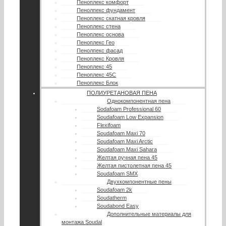
Пеноплекс комфорт
Пенолпекс фундамент
Пеноплекс скатная кровля
Пеноплекс стена
Пеноплекс основа
Пеноплекс Гео
Пенолпекс фасад
Пеноплекс Кровля
Пеноплекс 45
Пеноплекс 45С
Пеноплекс Блок
ПОЛИУРЕТАНОВАЯ ПЕНА
Однокомпонентная пена
Sodafoam Professional 60
Soudafoam Low Expansion
Flexifoam
Soudafoam Maxi 70
Soudafoam Maxi Arctic
Soudafoam Maxi Sahara
Желтая ручная пена 45
Желтая пистолетная пена 45
Soudafoam SMX
Двухкомпонентные пены
Soudafoam 2k
Soudatherm
Soudabond Easy
Дополнительные материалы для
монтажа Soudal