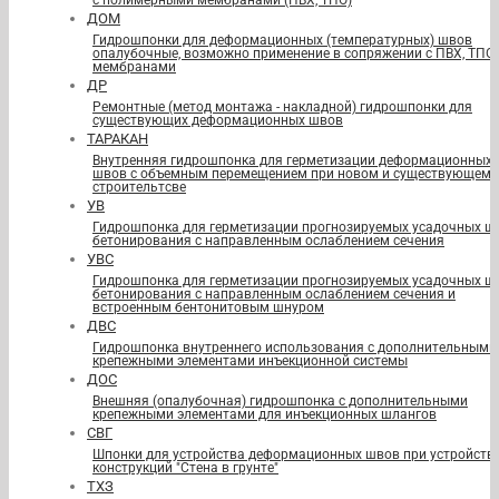
с полимерными мембранами (ПВХ, ТПО)
ДОМ
Гидрошпонки для деформационных (температурных) швов
опалубочные, возможно применение в сопряжении с ПВХ, ТПО
мембранами
ДР
Ремонтные (метод монтажа - накладной) гидрошпонки для
существующих деформационных швов
ТАРАКАН
Внутренняя гидрошпонка для герметизации деформационных
швов с объемным перемещением при новом и существующем
строительтсве
УВ
Гидрошпонка для герметизации прогнозируемых усадочных ш
бетонирования с направленным ослаблением сечения
УВС
Гидрошпонка для герметизации прогнозируемых усадочных ш
бетонирования с направленным ослаблением сечения и
встроенным бентонитовым шнуром
ДВС
Гидрошпонка внутреннего использования с дополнительными
крепежными элементами инъекционной системы
ДОС
Внешняя (опалубочная) гидрошпонка с дополнительными
крепежными элементами для инъекционных шлангов
СВГ
Шпонки для устройства деформационных швов при устройств
конструкций "Стена в грунте"
ТХЗ