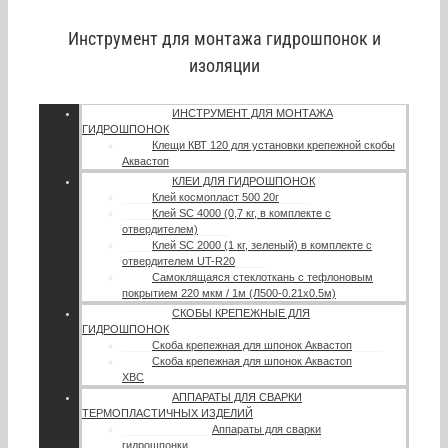
Инструмент для монтажа гидрошпонок и
изоляции
ИНСТРУМЕНТ ДЛЯ МОНТАЖА
ГИДРОШПОНОК
Клещи КВТ 120 для установки крепежной скобы
Аквастоп
КЛЕИ ДЛЯ ГИДРОШПОНОК
Клей космопласт 500 20г
Клей SC 4000 (0,7 кг, в комплекте с
отвердителем)
Клей SC 2000 (1 кг, зеленый) в комплекте с
отвердителем UT-R20
Самоклящаяся стеклоткань с тефлоновым
покрытием 220 мкм / 1м (Л500-0.21х0.5м)
СКОБЫ КРЕПЕЖНЫЕ ДЛЯ
ГИДРОШПОНОК
Скоба крепежная для шпонок Аквастоп
Скоба крепежная для шпонок Аквастоп
ХВС
АППАРАТЫ ДЛЯ СВАРКИ
ТЕРМОПЛАСТИЧНЫХ ИЗДЕЛИЙ
Аппараты для сварки
гидрошпонки