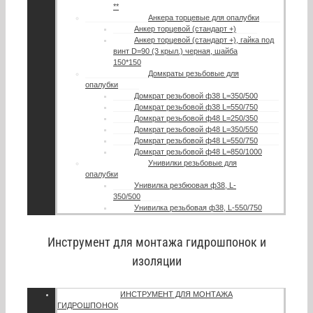
**
Анкера торцевые для опалубки
Анкер торцевой (стандарт +)
Анкер торцевой (стандарт +), гайка под
винт D=90 (3 крыл.) черная, шайба
150*150
Домкраты резьбовые для
опалубки
Домкрат резьбовой ф38 L=350/500
Домкрат резьбовой ф38 L=550/750
Домкрат резьбовой ф48 L=250/350
Домкрат резьбовой ф48 L=350/550
Домкрат резьбовой ф48 L=550/750
Домкрат резьбовой ф48 L=850/1000
Унивилки резьбовые для
опалубки
Унивилка резбюовая ф38, L-
350/500
Унивилка резьбовая ф38, L-550/750
Инструмент для монтажа гидрошпонок и
изоляции
ИНСТРУМЕНТ ДЛЯ МОНТАЖА
ГИДРОШПОНОК