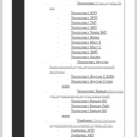
Техноэласт
Срок службы 25
лет
Техноэласт ХПП
Техноэласт ЭПП
Техноэласт ТКП
Техноэласт ЭКП
Техноэласт Терра ЭКП
Техноэласт Флекс
Техноэласт Мост Б
Техноэласт Мост С
Техноэласт ЭМП
Техноэласт Альфа
Техноэласт Акустик
Качественный гидро- звукоизоляционный
материал
Техноэласт Акустик С Б350
Техноэласт Акустик Супер
А350
Техноэласт Барьер
Материал
для гидроизоляции внутри помещений
Техноэласт Барьер БО
Техноэласт Барьер Лайт
Техноэласт Барьер БО
мини
Унифлекс
Качественная
гидроизоляция со сроком службы 20 лет
Унифлекс ХПП
Унифлекс ХКП