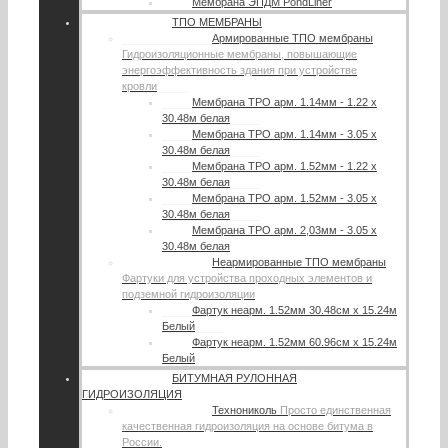
Мембрана ЭПДМ PondLiner
ТПО МЕМБРАНЫ
Армированные ТПО мембраны
Гидроизоляционные мембраны, повышающие
энергоэффективность здания при устройстве
кровли
Мембрана TPO арм. 1.14мм - 1.22 х
30.48м белая
Мембрана TPO арм. 1.14мм - 3.05 х
30.48м белая
Мембрана TPO арм. 1.52мм - 1.22 х
30.48м белая
Мембрана TPO арм. 1.52мм - 3.05 х
30.48м белая
Мембрана TPO арм. 2,03мм - 3.05 х
30.48м белая
Неармированные ТПО мембраны
Фартуки для устройства проходных элементов и
подземной гидроизоляции
Фартук неарм. 1.52мм 30.48см х 15.24м
Белый
Фартук неарм. 1.52мм 60.96см х 15.24м
Белый
БИТУМНАЯ РУЛОННАЯ
ГИДРОИЗОЛЯЦИЯ
Технониколь
Просто единственная
качественная гидроизоляция на основе битума в
России.