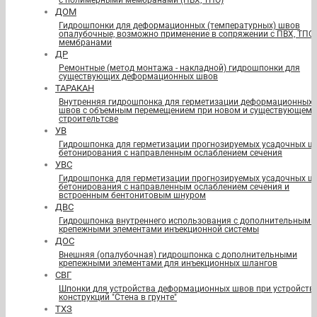
с полимерными мембранами (ПВХ, ТПО)
ДОМ
Гидрошпонки для деформационных (температурных) швов
опалубочные, возможно применение в сопряжении с ПВХ, ТПО
мембранами
ДР
Ремонтные (метод монтажа - накладной) гидрошпонки для
существующих деформационных швов
ТАРАКАН
Внутренняя гидрошпонка для герметизации деформационных
швов с объемным перемещением при новом и существующем
строительтсве
УВ
Гидрошпонка для герметизации прогнозируемых усадочных ш
бетонирования с направленным ослаблением сечения
УВС
Гидрошпонка для герметизации прогнозируемых усадочных ш
бетонирования с направленным ослаблением сечения и
встроенным бентонитовым шнуром
ДВС
Гидрошпонка внутреннего использования с дополнительными
крепежными элементами инъекционной системы
ДОС
Внешняя (опалубочная) гидрошпонка с дополнительными
крепежными элементами для инъекционных шлангов
СВГ
Шпонки для устройства деформационных швов при устройств
конструкций "Стена в грунте"
ТХЗ