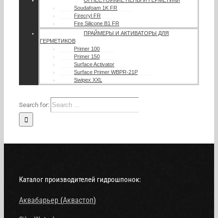
ОГНЕСТОЙКИЕ ПЕНЫ И ГЕРМЕТИКИ
Soudafoam 1K FR
Firecryl FR
Fire Silicone B1 FR
ПРАЙМЕРЫ И АКТИВАТОРЫ ДЛЯ
ГЕРМЕТИКОВ
Primer 100
Primer 150
Surface Activator
Surface Primer WBPR-21P
Swipex XXL
Search for:
Каталог производителей гидрошпонок:
Аквабарьер
(
Аквастоп
)