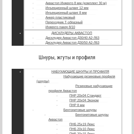
Аквастоп Инжекто 8 мм (комплект 30 м)
Инъекционный шланг 12 мм
Инъекционный шланг 8 мм
Анкер пластиковый
Переходник Т-образный
Инжекто пакер 8/10
ДИСКЛУДЕРЫ АКВАСТОП
Дисклудер Аквастоп Д30/40 А2-Л63
Дисклудер Аквастоп Д30/50 А2-Л63
Шнуры, жгуты и профиля
НАБУХАЮЩИЕ ШНУРЫ И ПРОФИЛЯ
Набухающие резиновые профиля
(шнуры)
Резиновые набухающие
профиля Аквастоп
ПНР 20х04 Стандарт
ПНР 20х04 Эконом
ПНР 8 мм
Бентонитовые шнуры
Бентонитовые шнуры
Аквастоп
ПНБ 25х19 Люкс
ПНБ 20х10 Люкс
ПНБ 20х15 Люкс