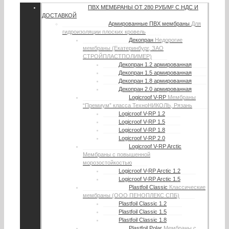
ПВХ МЕМБРАНЫ
ОТ 280 РУБ/М² С НДС И
ДОСТАВКОЙ
Армированные ПВХ мембраны
Для
гидроизоляции плоских кровель
Декопран
Недорогие
мембраны (Екатеринбург, ЗАО
СТРОЙПЛАСТПОЛИМЕР)
Декопран 1.2 армированная
Декопран 1.5 армированная
Декопран 1.8 армированная
Декопран 2.0 армированная
Logicroof V-RP
Мембраны
“Премиум” класса ТехноНИКОЛЬ, Рязань
Logicroof V-RP 1.2
Logicroof V-RP 1.5
Logicroof V-RP 1.8
Logicroof V-RP 2.0
Logicroof V-RP Arctic
Мембраны с повышенной
морозостойкостью
Logicroof V-RP Arctic 1.2
Logicroof V-RP Arctic 1.5
Plastfoil Classic
Классические
мембраны (ООО ПЕНОПЛЕКС СПБ)
Plastfoil Classic 1.2
Plastfoil Classic 1.5
Plastfoil Classic 1.8
Plastfoil Polar
Мембраны с