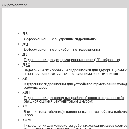
Skip to content
ДВ
Деформационные внутренние гидрошпонки
ДО
Деформационные опалубочные гидрошпонки
ДЗ
Гидрошпонки для деформационных швов ("П" - образные)
ДЗС
Заделочные "п" - образные гидрошпонки для деформационных
швов при сопряжении с существующими конструкциями
ХВ
Внутренние гидрошпонки для устройства герметизации холод
рабочих швов
ХВН
Гидрошпонки для холодных (рабочих) швов специальные (с
расширяющимся бентонитовым шнуром)
ХО
Внешние (опалубочные) гидрошпонки для устройства рабочих
швов
ХОМ
Гидрошпонки для устройства рабочих холодных швов совмест