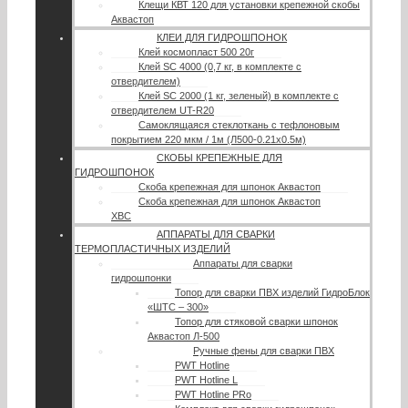
Клещи КВТ 120 для установки крепежной скобы
Аквастоп
КЛЕИ ДЛЯ ГИДРОШПОНОК
Клей космопласт 500 20г
Клей SC 4000 (0,7 кг, в комплекте с
отвердителем)
Клей SC 2000 (1 кг, зеленый) в комплекте с
отвердителем UT-R20
Самоклящаяся стеклоткань с тефлоновым
покрытием 220 мкм / 1м (Л500-0.21х0.5м)
СКОБЫ КРЕПЕЖНЫЕ ДЛЯ
ГИДРОШПОНОК
Скоба крепежная для шпонок Аквастоп
Скоба крепежная для шпонок Аквастоп
ХВС
АППАРАТЫ ДЛЯ СВАРКИ
ТЕРМОПЛАСТИЧНЫХ ИЗДЕЛИЙ
Аппараты для сварки
гидрошпонки
Топор для сварки ПВХ изделий ГидроБлок
«ШТС – 300»
Топор для стяковой сварки шпонок
Аквастоп Л-500
Ручные фены для сварки ПВХ
PWT Hotline
PWT Hotline L
PWT Hotline PRo