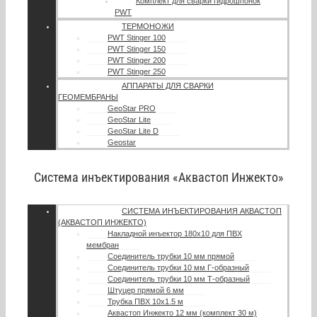
Комплект для сварки гидрошпонок
PWT
ТЕРМОНОЖИ
PWT Stinger 100
PWT Stinger 150
PWT Stinger 200
PWT Stinger 250
АППАРАТЫ ДЛЯ СВАРКИ
ГЕОМЕМБРАНЫ
GeoStar PRO
GeoStar Lite
GeoStar Lite D
Geostar
Система инъектирования «Аквастоп Инжекто»
СИСТЕМА ИНЪЕКТИРОВАНИЯ АКВАСТОП
(АКВАСТОП ИНЖЕКТО)
Накладной инъектор 180х10 для ПВХ
мембран
Соединитель трубки 10 мм прямой
Соединитель трубки 10 мм Г-образный
Соединитель трубки 10 мм Т-образный
Штуцер прямой 6 мм
Трубка ПВХ 10х1.5 м
Аквастоп Инжекто 12 мм (комплект 30 м)