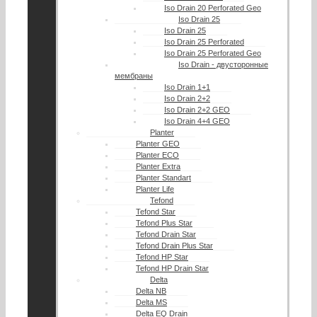
Iso Drain 20 Perforated Geo
Iso Drain 25
Iso Drain 25
Iso Drain 25 Perforated
Iso Drain 25 Perforated Geo
Iso Drain - двусторонные
мембраны
Iso Drain 1+1
Iso Drain 2+2
Iso Drain 2+2 GEO
Iso Drain 4+4 GEO
Planter
Planter GEO
Planter ECO
Planter Extra
Planter Standart
Planter Life
Tefond
Tefond Star
Tefond Plus Star
Tefond Drain Star
Tefond Drain Plus Star
Tefond HP Star
Tefond HP Drain Star
Delta
Delta NB
Delta MS
Delta EQ Drain