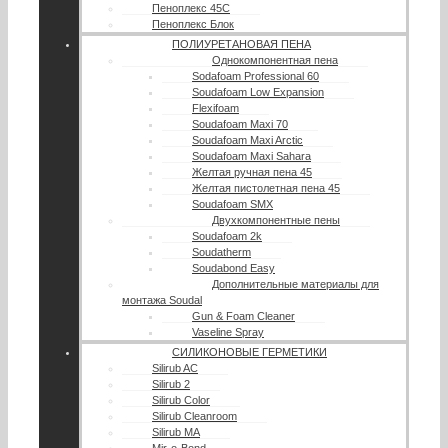
Пеноплекс 45С
Пеноплекс Блок
ПОЛИУРЕТАНОВАЯ ПЕНА
Однокомпонентная пена
Sodafoam Professional 60
Soudafoam Low Expansion
Flexifoam
Soudafoam Maxi 70
Soudafoam Maxi Arctic
Soudafoam Maxi Sahara
Желтая ручная пена 45
Желтая пистолетная пена 45
Soudafoam SMX
Двухкомпонентные пены
Soudafoam 2k
Soudatherm
Soudabond Easy
Дополнительные материалы для
монтажа Soudal
Gun & Foam Cleaner
Vaseline Spray
СИЛИКОНОВЫЕ ГЕРМЕТИКИ
Silirub AC
Silirub 2
Silirub Color
Silirub Cleanroom
Silirub MA