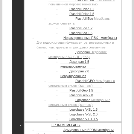
повышенной морозостойкостью
Plastfoil Polar 1.2
Plastfoil Polar 1.5
Plastfoil Eco
Мембраны
эконом сегмента
Plastfoil Eco 1.2
Plastfoil Eco 1.5
Нерамированные ПВХ - мембраны
Для гидроизоляции фундаментов, инверсионных и
балластных кровель и проходных элементов
Декопран
Недорогие
мембраны ЗАО СПП (ЕКБ)
Декопран 1.5
нерамированная
Декопран 2.0
неармированная
Plastfoil GEO
Мембраны с
сигнальным слоем (желтым)
Plastfoil Geo 1.5
Plastfoil Geo 2.0
Logicbase
Мембраны с
сигнальным слоем (желтым)
Logicbase V-SL 1.5
Logicbase V-SL 2.0
Logicbase V-PT 1.5
EPDM МЕМБРАНЫ
Армированные EPDM мембраны