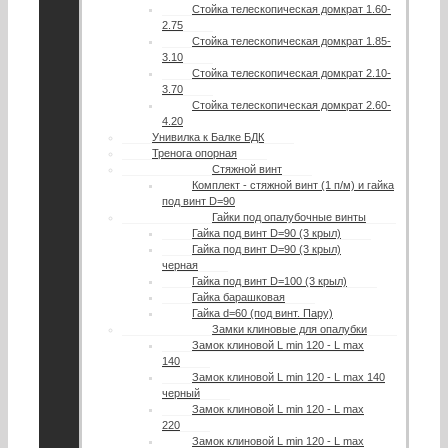
Стойка телескопическая домкрат 1.60-
2.75
Стойка телескопическая домкрат 1.85-
3.10
Стойка телескопическая домкрат 2.10-
3.70
Стойка телескопическая домкрат 2.60-
4.20
Унивилка к Балке БДК
Тренога опорная
Стяжной винт
Комплект - стяжной винт (1 п/м) и гайка
под винт D=90
Гайки под опалубочные винты
Гайка под винт D=90 (3 крыл)
Гайка под винт D=90 (3 крыл)
черная
Гайка под винт D=100 (3 крыл)
Гайка барашковая
Гайка d=60 (под винт. Пару)
Замки клиновые для опалубки
Замок клиновой L min 120 - L max
140
Замок клиновой L min 120 - L max 140
черный
Замок клиновой L min 120 - L max
220
Замок клиновой L min 120 - L max