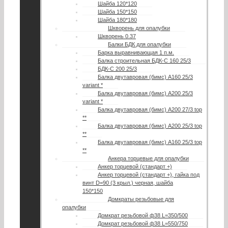
Шайба 120*120
Шайба 150*150
Шайба 180*180
Шкворень для опалубки
Шкворень 0.37
Балки БДК для опалубки
Барка выравнивающая 1 п.м.
Балка строительная БДК-С 160 25/3
БДК-С 200 25/3
Балка двутавровая (бимс) А160 25/3
variant *
Балка двутавровая (бимс) А200 25/3
variant *
Балка двутавровая (бимс) А200 27/3 top
**
Балка двутавровая (бимс) A200 25/3 top
**
Балка двутавровая (бимс) A160 25/3 top
**
Анкера торцевые для опалубки
Анкер торцевой (стандарт +)
Анкер торцевой (стандарт +), гайка под
винт D=90 (3 крыл.) черная, шайба
150*150
Домкраты резьбовые для
опалубки
Домкрат резьбовой ф38 L=350/500
Домкрат резьбовой ф38 L=550/750