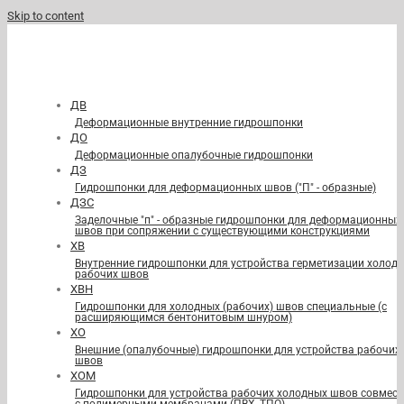
Skip to content
ДВ
Деформационные внутренние гидрошпонки
ДО
Деформационные опалубочные гидрошпонки
ДЗ
Гидрошпонки для деформационных швов ("П" - образные)
ДЗС
Заделочные "п" - образные гидрошпонки для деформационных
швов при сопряжении с существующими конструкциями
ХВ
Внутренние гидрошпонки для устройства герметизации холод
рабочих швов
ХВН
Гидрошпонки для холодных (рабочих) швов специальные (с
расширяющимся бентонитовым шнуром)
ХО
Внешние (опалубочные) гидрошпонки для устройства рабочих
швов
ХОМ
Гидрошпонки для устройства рабочих холодных швов совмест