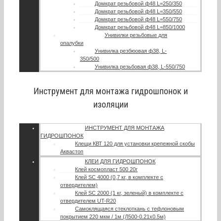
Домкрат резьбовой ф48 L=250/350
Домкрат резьбовой ф48 L=350/550
Домкрат резьбовой ф48 L=550/750
Домкрат резьбовой ф48 L=850/1000
Унивилки резьбовые для
опалубки
Унивилка резбюовая ф38, L-
350/500
Унивилка резьбовая ф38, L-550/750
Инструмент для монтажа гидрошпонок и
изоляции
ИНСТРУМЕНТ ДЛЯ МОНТАЖА
ГИДРОШПОНОК
Клещи КВТ 120 для установки крепежной скобы
Аквастоп
КЛЕИ ДЛЯ ГИДРОШПОНОК
Клей космопласт 500 20г
Клей SC 4000 (0,7 кг, в комплекте с
отвердителем)
Клей SC 2000 (1 кг, зеленый) в комплекте с
отвердителем UT-R20
Самоклящаяся стеклоткань с тефлоновым
покрытием 220 мкм / 1м (Л500-0.21х0.5м)