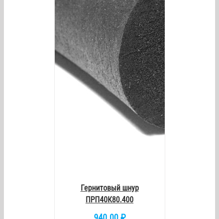
/
DETAILS
Гернитовый шнур
ПРП40К80.400
940.00
₽