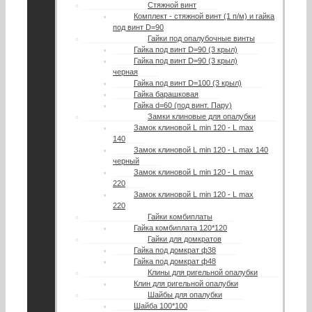
Стяжной винт
Комплект - стяжной винт (1 п/м) и гайка
под винт D=90
Гайки под опалубочные винты
Гайка под винт D=90 (3 крыл)
Гайка под винт D=90 (3 крыл)
черная
Гайка под винт D=100 (3 крыл)
Гайка барашковая
Гайка d=60 (под винт. Пару)
Замки клиновые для опалубки
Замок клиновой L min 120 - L max
140
Замок клиновой L min 120 - L max 140
черный
Замок клиновой L min 120 - L max
220
Замок клиновой L min 120 - L max
220
Гайки комбиплаты
Гайка комбиплата 120*120
Гайки для домкратов
Гайка под домкрат ф38
Гайка под домкрат ф48
Клины для ригельной опалубки
Клин для ригельной опалубки
Шайбы для опалубки
Шайба 100*100