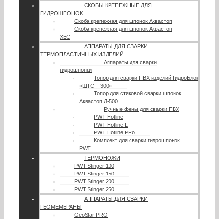
СКОБЫ КРЕПЕЖНЫЕ ДЛЯ
ГИДРОШПОНОК
Скоба крепежная для шпонок Аквастоп
Скоба крепежная для шпонок Аквастоп
ХВС
АППАРАТЫ ДЛЯ СВАРКИ
ТЕРМОПЛАСТИЧНЫХ ИЗДЕЛИЙ
Аппараты для сварки
гидрошпонки
Топор для сварки ПВХ изделий ГидроБлок
«ШТС – 300»
Топор для стяковой сварки шпонок
Аквастоп Л-500
Ручные фены для сварки ПВХ
PWT Hotline
PWT Hotline L
PWT Hotline PRo
Комплект для сварки гидрошпонок
PWT
ТЕРМОНОЖИ
PWT Stinger 100
PWT Stinger 150
PWT Stinger 200
PWT Stinger 250
АППАРАТЫ ДЛЯ СВАРКИ
ГЕОМЕМБРАНЫ
GeoStar PRO