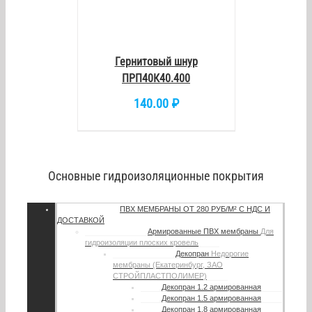
Гернитовый шнур
ПРП40К40.400
140.00
₽
Основные гидроизоляционные покрытия
ПВХ МЕМБРАНЫ
ОТ 280 РУБ/М² С НДС И
ДОСТАВКОЙ
Армированные ПВХ мембраны
Для
гидроизоляции плоских кровель
Декопран
Недорогие
мембраны (Екатеринбург, ЗАО
СТРОЙПЛАСТПОЛИМЕР)
Декопран 1.2 армированная
Декопран 1.5 армированная
Декопран 1.8 армированная