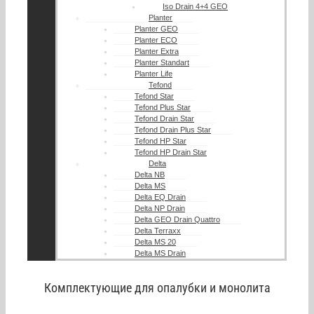
Iso Drain 4+4 GEO
Planter
Planter GEO
Planter ECO
Planter Extra
Planter Standart
Planter Life
Tefond
Tefond Star
Tefond Plus Star
Tefond Drain Star
Tefond Drain Plus Star
Tefond HP Star
Tefond HP Drain Star
Delta
Delta NB
Delta MS
Delta EQ Drain
Delta NP Drain
Delta GEO Drain Quattro
Delta Terraxx
Delta MS 20
Delta MS Drain
Комплектующие для опалубки и монолита