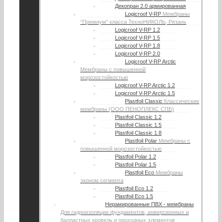
Декопран 2.0 армированная
Logicroof V-RP
Мембраны
“Премиум” класса ТехноНИКОЛЬ, Рязань
Logicroof V-RP 1.2
Logicroof V-RP 1.5
Logicroof V-RP 1.8
Logicroof V-RP 2.0
Logicroof V-RP Arctic
Мембраны с повышенной
морозостойкостью
Logicroof V-RP Arctic 1.2
Logicroof V-RP Arctic 1.5
Plastfoil Classic
Классические
мембраны (ООО ПЕНОПЛЕКС СПБ)
Plastfoil Classic 1.2
Plastfoil Classic 1.5
Plastfoil Classic 1.8
Plastfoil Polar
Мембраны с
повышенной морозостойкостью
Plastfoil Polar 1.2
Plastfoil Polar 1.5
Plastfoil Eco
Мембраны
эконом сегмента
Plastfoil Eco 1.2
Plastfoil Eco 1.5
Нерамированные ПВХ - мембраны
Для гидроизоляции фундаментов, инверсионных и
балластных кровель и проходных элементов