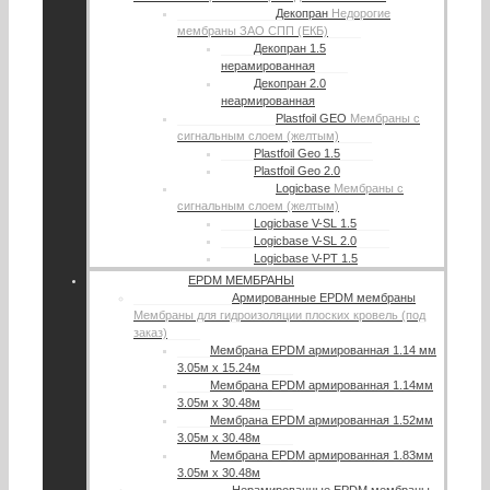
Декопран
Недорогие
мембраны ЗАО СПП (ЕКБ)
Декопран 1.5
нерамированная
Декопран 2.0
неармированная
Plastfoil GEO
Мембраны с
сигнальным слоем (желтым)
Plastfoil Geo 1.5
Plastfoil Geo 2.0
Logicbase
Мембраны с
сигнальным слоем (желтым)
Logicbase V-SL 1.5
Logicbase V-SL 2.0
Logicbase V-PT 1.5
EPDM МЕМБРАНЫ
Армированные EPDM мембраны
Мембраны для гидроизоляции плоских кровель (под
заказ)
Мембрана EPDM армированная 1.14 мм
3.05м х 15.24м
Мембрана EPDM армированная 1.14мм
3.05м х 30.48м
Мембрана EPDM армированная 1.52мм
3.05м х 30.48м
Мембрана EPDM армированная 1.83мм
3.05м х 30.48м