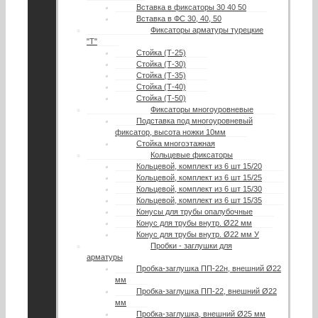
Вставка в фиксаторы 30 40 50
Вставка в ФС 30, 40, 50
Фиксаторы арматуры турецкие
"Т"
Стойка (Т-25)
Стойка (Т-30)
Стойка (Т-35)
Стойка (Т-40)
Стойка (Т-50)
Фиксаторы многоуровневые
Подставка под многоуровневый
фиксатор, высота ножки 10мм
Стойка многоэтажная
Кольцевые фиксаторы
Кольцевой, комплект из 6 шт 15/20
Кольцевой, комплект из 6 шт 15/25
Кольцевой, комплект из 6 шт 15/30
Кольцевой, комплект из 6 шт 15/35
Конусы для трубы опалубочные
Конус для трубы внутр. Ø22 мм
Конус для трубы внутр. Ø22 мм У
Пробки - заглушки для
арматуры
Пробка-заглушка ПП-22н, внешний Ø22
мм
Пробка-заглушка ПП-22, внешний Ø22
мм
Пробка-заглушка, внешний Ø25 мм