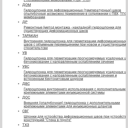
с полимерными мембранами (ПВХ, ТПО)
ДОМ
Гидрошпонки для деформационных (температурных) швов
опалубочные, возможно применение в сопряжении с ПВХ, ТПО
мембранами
ДР
Ремонтные (метод монтажа - накладной) гидрошпонки для
существующих деформационных швов
ТАРАКАН
Внутренняя гидрошпонка для герметизации деформационных
швов с объемным перемещением при новом и существующем
строительтсве
УВ
Гидрошпонка для герметизации прогнозируемых усадочных ш
бетонирования с направленным ослаблением сечения
УВС
Гидрошпонка для герметизации прогнозируемых усадочных ш
бетонирования с направленным ослаблением сечения и
встроенным бентонитовым шнуром
ДВС
Гидрошпонка внутреннего использования с дополнительными
крепежными элементами инъекционной системы
ДОС
Внешняя (опалубочная) гидрошпонка с дополнительными
крепежными элементами для инъекционных шлангов
СВГ
Шпонки для устройства деформационных швов при устройств
конструкций "Стена в грунте"
ТХЗ