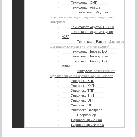
Техноэласт ЭМП
Техноэласт Альфа
Техноэласт Акустик
Качественный гидро- звукоизоляционный
материал
Техноэласт Акустик С Б350
Техноэласт Акустик Супер
А350
Техноэласт Барьер
Материал
для гидроизоляции внутри помещений
Техноэласт Барьер БО
Техноэласт Барьер Лайт
Техноэласт Барьер БО
мини
Унифлекс
Качественная
гидроизоляция со сроком службы 20 лет
Унифлекс ХПП
Унифлекс ХКП
Унифлекс ТПП
Унифлекс ТКП
Унифлекс ЭПП
Унифлекс ЭКП
Унифлекс Экспресс
Паорбарьер
Паробарьер СА 500
Паробарьер СФ 1000