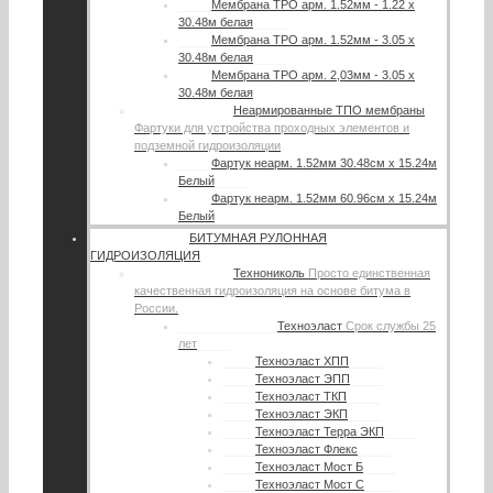
Мембрана TPO арм. 1.52мм - 1.22 х
30.48м белая
Мембрана TPO арм. 1.52мм - 3.05 х
30.48м белая
Мембрана TPO арм. 2,03мм - 3.05 х
30.48м белая
Неармированные ТПО мембраны
Фартуки для устройства проходных элементов и
подземной гидроизоляции
Фартук неарм. 1.52мм 30.48см х 15.24м
Белый
Фартук неарм. 1.52мм 60.96см х 15.24м
Белый
БИТУМНАЯ РУЛОННАЯ
ГИДРОИЗОЛЯЦИЯ
Технониколь
Просто единственная
качественная гидроизоляция на основе битума в
России.
Техноэласт
Срок службы 25
лет
Техноэласт ХПП
Техноэласт ЭПП
Техноэласт ТКП
Техноэласт ЭКП
Техноэласт Терра ЭКП
Техноэласт Флекс
Техноэласт Мост Б
Техноэласт Мост С