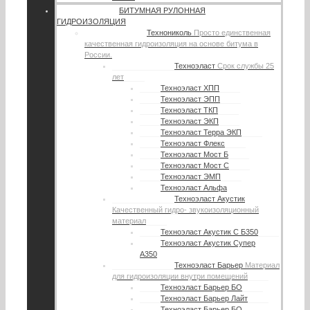
БИТУМНАЯ РУЛОННАЯ
ГИДРОИЗОЛЯЦИЯ
Технониколь
Просто единственная
качественная гидроизоляция на основе битума в
России.
Техноэласт
Срок службы 25
лет
Техноэласт ХПП
Техноэласт ЭПП
Техноэласт ТКП
Техноэласт ЭКП
Техноэласт Терра ЭКП
Техноэласт Флекс
Техноэласт Мост Б
Техноэласт Мост С
Техноэласт ЭМП
Техноэласт Альфа
Техноэласт Акустик
Качественный гидро- звукоизоляционный
материал
Техноэласт Акустик С Б350
Техноэласт Акустик Супер
А350
Техноэласт Барьер
Материал
для гидроизоляции внутри помещений
Техноэласт Барьер БО
Техноэласт Барьер Лайт
Техноэласт Барьер БО