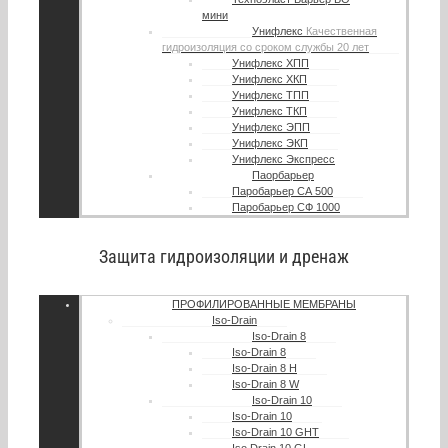
мини
Унифлекс
Качественная
гидроизоляция со сроком службы 20 лет
Унифлекс ХПП
Унифлекс ХКП
Унифлекс ТПП
Унифлекс ТКП
Унифлекс ЭПП
Унифлекс ЭКП
Унифлекс Экспресс
Паорбарьер
Паробарьер СА 500
Паробарьер СФ 1000
Защита гидроизоляции и дренаж
ПРОФИЛИРОВАННЫЕ МЕМБРАНЫ
Iso-Drain
Iso-Drain 8
Iso-Drain 8
Iso-Drain 8 Н
Iso-Drain 8 W
Iso-Drain 10
Iso-Drain 10
Iso-Drain 10 GHT