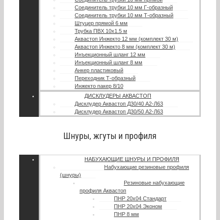
Соединитель трубки 10 мм Г-образный
Соединитель трубки 10 мм Т-образный
Штуцер прямой 6 мм
Трубка ПВХ 10х1.5 м
Аквастоп Инжекто 12 мм (комплект 30 м)
Аквастоп Инжекто 8 мм (комплект 30 м)
Инъекционный шланг 12 мм
Инъекционный шланг 8 мм
Анкер пластиковый
Переходник Т-образный
Инжекто пакер 8/10
ДИСКЛУДЕРЫ АКВАСТОП
Дисклудер Аквастоп Д30/40 А2-Л63
Дисклудер Аквастоп Д30/50 А2-Л63
Шнуры, жгуты и профиля
НАБУХАЮЩИЕ ШНУРЫ И ПРОФИЛЯ
Набухающие резиновые профиля
(шнуры)
Резиновые набухающие
профиля Аквастоп
ПНР 20х04 Стандарт
ПНР 20х04 Эконом
ПНР 8 мм