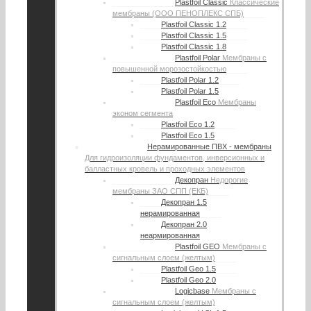
Plastfoil Classic
Классические
мембраны (ООО ПЕНОПЛЕКС СПБ)
Plastfoil Classic 1.2
Plastfoil Classic 1.5
Plastfoil Classic 1.8
Plastfoil Polar
Мембраны с
повышенной морозостойкостью
Plastfoil Polar 1.2
Plastfoil Polar 1.5
Plastfoil Eco
Мембраны
эконом сегмента
Plastfoil Eco 1.2
Plastfoil Eco 1.5
Нерамированные ПВХ - мембраны
Для гидроизоляции фундаментов, инверсионных и
балластных кровель и проходных элементов
Декопран
Недорогие
мембраны ЗАО СПП (ЕКБ)
Декопран 1.5
нерамированная
Декопран 2.0
неармированная
Plastfoil GEO
Мембраны с
сигнальным слоем (желтым)
Plastfoil Geo 1.5
Plastfoil Geo 2.0
Logicbase
Мембраны с
сигнальным слоем (желтым)