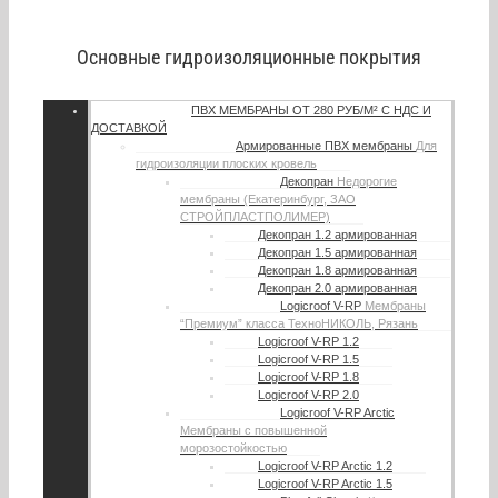
Основные гидроизоляционные покрытия
ПВХ МЕМБРАНЫ
ОТ 280 РУБ/М² С НДС И
ДОСТАВКОЙ
Армированные ПВХ мембраны
Для
гидроизоляции плоских кровель
Декопран
Недорогие
мембраны (Екатеринбург, ЗАО
СТРОЙПЛАСТПОЛИМЕР)
Декопран 1.2 армированная
Декопран 1.5 армированная
Декопран 1.8 армированная
Декопран 2.0 армированная
Logicroof V-RP
Мембраны
“Премиум” класса ТехноНИКОЛЬ, Рязань
Logicroof V-RP 1.2
Logicroof V-RP 1.5
Logicroof V-RP 1.8
Logicroof V-RP 2.0
Logicroof V-RP Arctic
Мембраны с повышенной
морозостойкостью
Logicroof V-RP Arctic 1.2
Logicroof V-RP Arctic 1.5