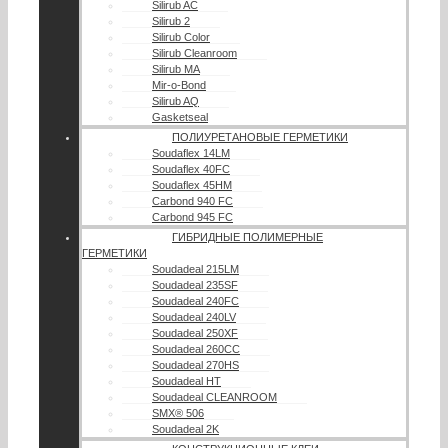
Silirub AC
Silirub 2
Silirub Color
Silirub Cleanroom
Silirub MA
Mir-o-Bond
Silirub AQ
Gasketseal
ПОЛИУРЕТАНОВЫЕ ГЕРМЕТИКИ
Soudaflex 14LM
Soudaflex 40FC
Soudaflex 45HM
Carbond 940 FC
Carbond 945 FC
ГИБРИДНЫЕ ПОЛИМЕРНЫЕ
ГЕРМЕТИКИ
Soudadeal 215LM
Soudadeal 235SF
Soudadeal 240FC
Soudadeal 240LV
Soudadeal 250XF
Soudadeal 260CC
Soudadeal 270HS
Soudadeal HT
Soudadeal CLEANROOM
SMX® 506
Soudadeal 2K