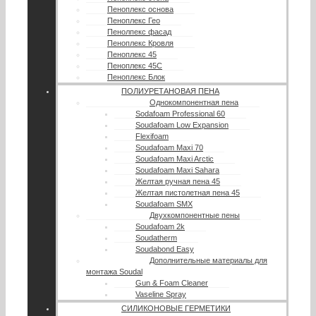
Пеноплекс основа
Пеноплекс Гео
Пенолпекс фасад
Пеноплекс Кровля
Пеноплекс 45
Пеноплекс 45С
Пеноплекс Блок
ПОЛИУРЕТАНОВАЯ ПЕНА
Однокомпонентная пена
Sodafoam Professional 60
Soudafoam Low Expansion
Flexifoam
Soudafoam Maxi 70
Soudafoam Maxi Arctic
Soudafoam Maxi Sahara
Желтая ручная пена 45
Желтая пистолетная пена 45
Soudafoam SMX
Двухкомпонентные пены
Soudafoam 2k
Soudatherm
Soudabond Easy
Дополнительные материалы для
монтажа Soudal
Gun & Foam Cleaner
Vaseline Spray
СИЛИКОНОВЫЕ ГЕРМЕТИКИ