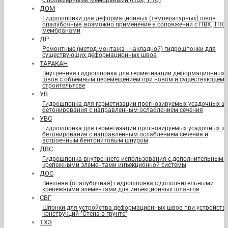
с полимерными мембранами (ПВХ, ТПО)
ДОМ
Гидрошпонки для деформационных (температурных) швов
опалубочные, возможно применение в сопряжении с ПВХ, ТПО
мембранами
ДР
Ремонтные (метод монтажа - накладной) гидрошпонки для
существующих деформационных швов
ТАРАКАН
Внутренняя гидрошпонка для герметизации деформационных
швов с объемным перемещением при новом и существующем
строительтсве
УВ
Гидрошпонка для герметизации прогнозируемых усадочных ш
бетонирования с направленным ослаблением сечения
УВС
Гидрошпонка для герметизации прогнозируемых усадочных ш
бетонирования с направленным ослаблением сечения и
встроенным бентонитовым шнуром
ДВС
Гидрошпонка внутреннего использования с дополнительными
крепежными элементами инъекционной системы
ДОС
Внешняя (опалубочная) гидрошпонка с дополнительными
крепежными элементами для инъекционных шлангов
СВГ
Шпонки для устройства деформационных швов при устройств
конструкций "Стена в грунте"
ТХЗ