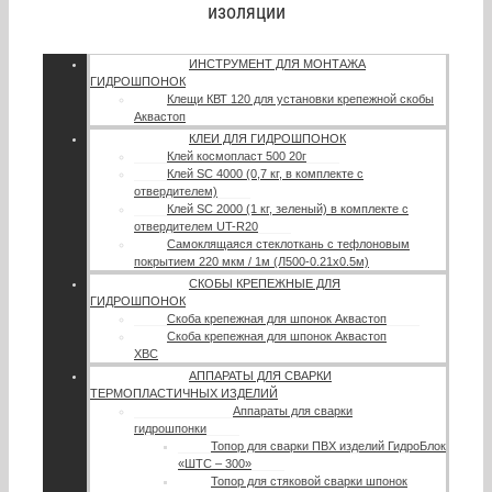
изоляции
ИНСТРУМЕНТ ДЛЯ МОНТАЖА
ГИДРОШПОНОК
Клещи КВТ 120 для установки крепежной скобы
Аквастоп
КЛЕИ ДЛЯ ГИДРОШПОНОК
Клей космопласт 500 20г
Клей SC 4000 (0,7 кг, в комплекте с
отвердителем)
Клей SC 2000 (1 кг, зеленый) в комплекте с
отвердителем UT-R20
Самоклящаяся стеклоткань с тефлоновым
покрытием 220 мкм / 1м (Л500-0.21х0.5м)
СКОБЫ КРЕПЕЖНЫЕ ДЛЯ
ГИДРОШПОНОК
Скоба крепежная для шпонок Аквастоп
Скоба крепежная для шпонок Аквастоп
ХВС
АППАРАТЫ ДЛЯ СВАРКИ
ТЕРМОПЛАСТИЧНЫХ ИЗДЕЛИЙ
Аппараты для сварки
гидрошпонки
Топор для сварки ПВХ изделий ГидроБлок
«ШТС – 300»
Топор для стяковой сварки шпонок