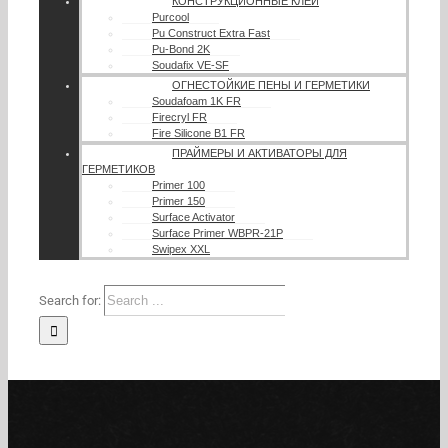
КОНСТРУКЦИОННЫЕ КЛЕИ
Purcool
Pu Construct Extra Fast
Pu-Bond 2K
Soudafix VE-SF
ОГНЕСТОЙКИЕ ПЕНЫ И ГЕРМЕТИКИ
Soudafoam 1K FR
Firecryl FR
Fire Silicone B1 FR
ПРАЙМЕРЫ И АКТИВАТОРЫ ДЛЯ
ГЕРМЕТИКОВ
Primer 100
Primer 150
Surface Activator
Surface Primer WBPR-21P
Swipex XXL
Search for: