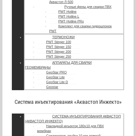
Аквастоп Л-500
Ручные фены для сварки ПВХ
PWT Hotline
PWT Hotline L
PWT Hotline PRo
Комплект для сварки гидрошпонок
PWT
ТЕРМОНОЖИ
PWT Stinger 100
PWT Stinger 150
PWT Stinger 200
PWT Stinger 250
АППАРАТЫ ДЛЯ СВАРКИ
ГЕОМЕМБРАНЫ
GeoStar PRO
GeoStar Lite
GeoStar Lite D
Geostar
Система инъектирования «Аквастоп Инжекто»
СИСТЕМА ИНЪЕКТИРОВАНИЯ АКВАСТОП
(АКВАСТОП ИНЖЕКТО)
Накладной инъектор 180х10 для ПВХ
мембран
Соединитель трубки 10 мм прямой