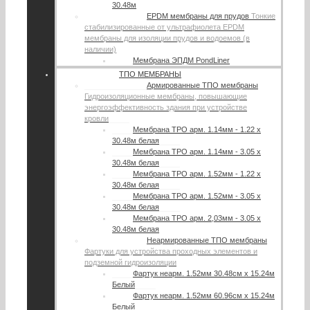
30.48м
EPDM мембраны для прудов
Тонкие
стабилизированные от ультрафиолета EPDM
мембраны для изоляции прудов и водоемов (в
наличии)
Мембрана ЭПДМ PondLiner
ТПО МЕМБРАНЫ
Армированные ТПО мембраны
Гидроизоляционные мембраны, повышающие
энергоэффективность здания при устройстве
кровли
Мембрана TPO арм. 1.14мм - 1.22 х
30.48м белая
Мембрана TPO арм. 1.14мм - 3.05 х
30.48м белая
Мембрана TPO арм. 1.52мм - 1.22 х
30.48м белая
Мембрана TPO арм. 1.52мм - 3.05 х
30.48м белая
Мембрана TPO арм. 2,03мм - 3.05 х
30.48м белая
Неармированные ТПО мембраны
Фартуки для устройства проходных элементов и
подземной гидроизоляции
Фартук неарм. 1.52мм 30.48см х 15.24м
Белый
Фартук неарм. 1.52мм 60.96см х 15.24м
Белый