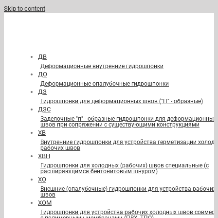
Skip to content
ДВ
Деформационные внутренние гидрошпонки
ДО
Деформационные опалубочные гидрошпонки
ДЗ
Гидрошпонки для деформационных швов ("П" - образные)
ДЗС
Заделочные "п" - образные гидрошпонки для деформационных
швов при сопряжении с существующими конструкциями
ХВ
Внутренние гидрошпонки для устройства герметизации холод
рабочих швов
ХВН
Гидрошпонки для холодных (рабочих) швов специальные (с
расширяющимся бентонитовым шнуром)
ХО
Внешние (опалубочные) гидрошпонки для устройства рабочих
швов
ХОМ
Гидрошпонки для устройства рабочих холодных швов совмест