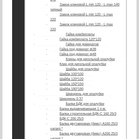
Замок клиновой L min 120 - L max 140
черный
Замок клиновой L min 120 - L max
220
Замок клиновой L min 120 - L max
220
Гайки комбиплаты
Гайка комбиплата 120*120
Гайки для домкратов
Гайка под домкрат ф38
Гайка под домкрат ф48
Клины для ригельной опалубки
Клин для ригельной опалубки
Шайбы для опалубки
Шайба 100*100
Шайба 120*120
Шайба 150*150
Шайба 180*180
Шкворень для опалубки
Шкворень 0.37
Балки БДК для опалубки
Барка выравнивающая 1 п.м.
Балка строительная БДК-С 160 25/3
БДК-С 200 25/3
Балка двутавровая (бимс) А160 25/3
variant *
Балка двутавровая (бимс) А200 25/3
variant *