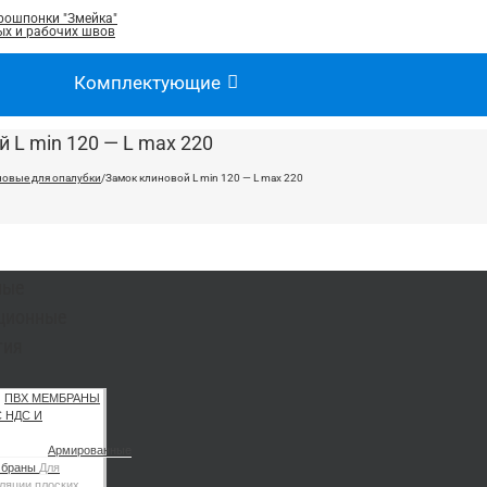
рошпонки "Змейка"
х и рабочих швов
Комплектующие
 L min 120 — L max 220
новые для опалубки
/
Замок клиновой L min 120 — L max 220
ные
ционные
тия
ПВХ МЕМБРАНЫ
С НДС И
Армированные
мбраны
Для
ляции плоских