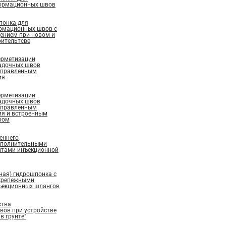
ормационных швов
понка для
рмационных швов с
ением при новом и
ительтсве
ерметизации
адочных швов
аправленным
ия
ерметизации
адочных швов
аправленным
ия и встроенным
ром
еннего
ополнительными
нтами инъекционной
ная) гидрошпонка с
крепежными
ъекционных шлангов
ства
ов при устройстве
в грунте"