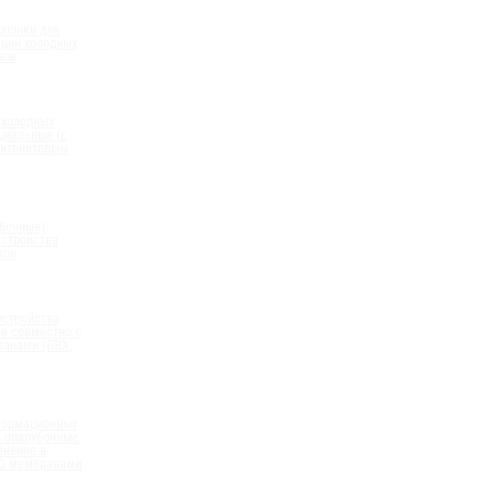
шпонки для
ации холодных
вов
 холодных
циальные (с
нтонитовым
)
бочные)
устройства
вов
устройства
в совместно с
анами (ПВХ,
формационных
 опалубочные,
енение в
ПО мембранами