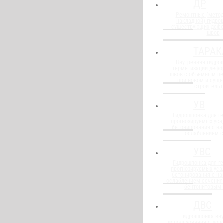
ДР
Ремонтные (метод
накладной) гидро
существующих деф
швов
ТАРАК
Внутренняя гидро
герметизации деф
швов с объемным п
при новом и сущ
строительт
УВ
Гидрошпонка для г
прогнозируемых уса
бетонирования с н
ослаблением 
УВС
Гидрошпонка для г
прогнозируемых уса
бетонирования с н
ослаблением сечения
бентонитовым
ДВС
Гидрошпонка вну
использования с до