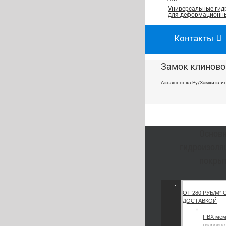
Универсальные гид
для деформационны
Контакты
Замок клиновой
Аквашпонка.Ру
/
Замки кли
Основ
гидроизоля
покры
ОТ 280 РУБ/М² 
ДОСТАВКОЙ
ПВХ ме
гидроизо