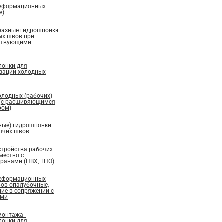
деформационных
е)
бразные гидрошпонки
ых швов при
ествующими
понки для
изации холодных
олодных (рабочих)
 (с расширяющимся
ром)
ные) гидрошпонки
бочих швов
стройства рабочих
местно с
ранами (ПВХ, ТПО)
деформационных
вов опалубочные,
ие в сопряжении с
ами
монтажа -
понки для