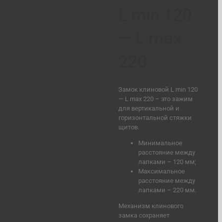
L min 120
— L max
220
Замок клиновой L min 120
— L max 220 – это зажим
для вертикальной и
горизонтальной стяжки
щитов.
Минимальное
расстояние между
лапками – 120 мм;
Максимальное
расстояние между
лапками – 220 мм.
Механизм клинового
замка сохраняет