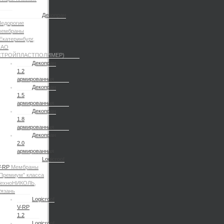
Декопран
едорогие
мембраны
Екатеринбург,
ЗАО
СТРОЙПЛАСТПОЛИМЕР)
Декопран
1.2
армированная
Декопран
1.5
армированная
Декопран
1.8
армированная
Декопран
2.0
армированная
Logicroof
V-RP
Мембраны
Премиум” класса
ТехноНИКОЛЬ,
язань
Logicroof
V-RP
1.2
Logicroof