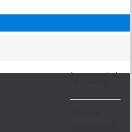
Замок клиновой L min
120 — L max 220
Замок
клиновой