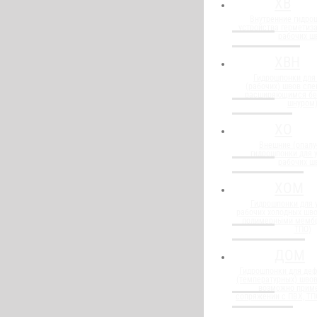
ХВ
Внутренние гидро
устройства герметиз
рабочих ш
ХВН
Гидрошпонки для
(рабочих) швов спе
расширяющимся бе
шнуром
ХО
Внешние (опалу
гидрошпонки для 
рабочих ш
ХОМ
Гидрошпонки для 
рабочих холодных шво
полимерными мембр
ТПО)
ДОМ
Гидрошпонки для де
(температурных) швов
возможно прим
сопряжении с ПВХ, Т