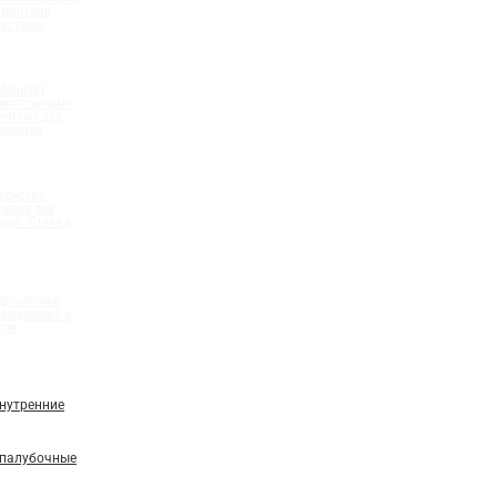
ементами
системы
бочная)
олнительными
ентами для
шлангов
ройства
 швов при
ций "Стена в
идрошпонки
мационных и
вов
нутренние
палубочные