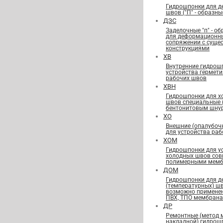
Гидрошпонки для 
швов ("П" - образны
ДЗС
Заделочные "п" - о
для деформационн
сопряжении с сущ
конструкциями
ХВ
Внутренние гидрош
устройства гермет
рабочих швов
ХВН
Гидрошпонки для х
швов специальные
бентонитовым шну
ХО
Внешние (опалубоч
для устройства ра
ХОМ
Гидрошпонки для у
холодных швов сов
полимерными мемб
ДОМ
Гидрошпонки для 
(температурных) ш
возможно применен
ПВХ, ТПО мембран
ДР
Ремонтные (метод 
накладной) гидрош