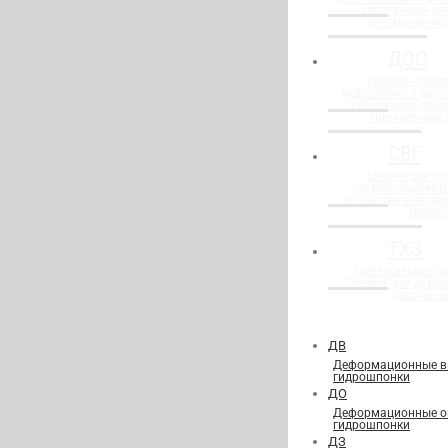
крепежными эл
инъекционной 
ДОС
Внешняя (опалу
гидрошпонка с доп
крепежными элем
инъекционных 
СВГ
Шпонки для уст
деформационных
устройстве конструк
грунте"
ТХЗ
Универсальные г
"Змейка" для дефор
рабочих ш
ДВ
Деформационные в
гидрошпонки
ДО
Деформационные о
гидрошпонки
ДЗ