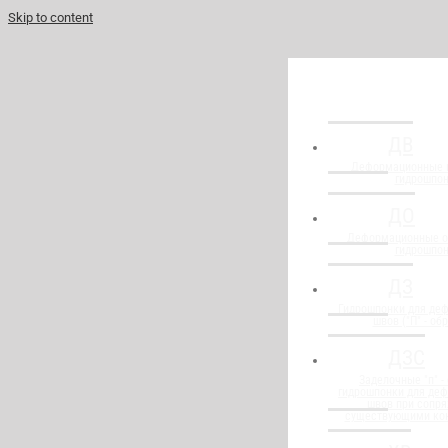
Skip to content
ДВ
Деформационные 
гидрошпо
ДО
Деформационные о
гидрошпо
ДЗ
Гидрошпонки для де
швов ("П" - об
ДЗС
Заделочные "п" -
гидрошпонки для де
швов при сопря
существующими ко