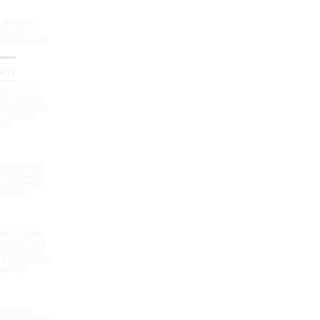
 монтажа -
шпонки для
ормационных
АН
шпонка для
ормационных
еремещением
ествующем
све
ерметизации
дочных швов
аправленным
сечения
ерметизации
дочных швов
аправленным
 и встроенным
 шнуром
треннего
полнительными