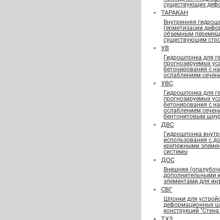
существующих деф
ТАРАКАН
Внутренняя гидрош
герметизации дефо
объемным перемещ
существующем стро
УВ
Гидрошпонка для г
прогнозируемых ус
бетонирования с н
ослаблением сечен
УВС
Гидрошпонка для г
прогнозируемых ус
бетонирования с н
ослаблением сечен
бентонитовым шну
ДВС
Гидрошпонка внутр
использования с д
крепежными элеме
системы
ДОС
Внешняя (опалубоч
дополнительными 
элементами для ин
СВГ
Шпонки для устрой
деформационных шв
конструкций "Стена 
ТХЗ