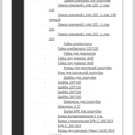
Замки клиновые для опалубки
Замок клиновой L min 120 - L max
140
Замок клиновой L min 120 - L max 140
черный
Замок клиновой L min 120 - L max
220
Замок клиновой L min 120 - L max
220
Гайки комбиплаты
Гайка комбиплата 120*120
Гайки для домкратов
Гайка под домкрат ф38
Гайка под домкрат ф48
Клины для ригельной опалубки
Клин для ригельной опалубки
Шайбы для опалубки
Шайба 100*100
Шайба 120*120
Шайба 150*150
Шайба 180*180
Шкворень для опалубки
Шкворень 0.37
Балки БДК для опалубки
Барка выравнивающая 1 п.м.
Балка строительная БДК-С 160 25/3
БДК-С 200 25/3
Балка двутавровая (бимс) А160 25/3