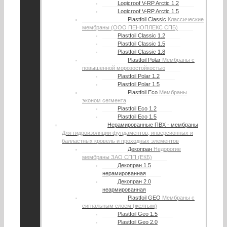
Logicroof V-RP Arctic 1.2
Logicroof V-RP Arctic 1.5
Plastfoil Classic
Классические
мембраны (ООО ПЕНОПЛЕКС СПБ)
Plastfoil Classic 1.2
Plastfoil Classic 1.5
Plastfoil Classic 1.8
Plastfoil Polar
Мембраны с
повышенной морозостойкостью
Plastfoil Polar 1.2
Plastfoil Polar 1.5
Plastfoil Eco
Мембраны
эконом сегмента
Plastfoil Eco 1.2
Plastfoil Eco 1.5
Нерамированные ПВХ - мембраны
Для гидроизоляции фундаментов, инверсионных и
балластных кровель и проходных элементов
Декопран
Недорогие
мембраны ЗАО СПП (ЕКБ)
Декопран 1.5
нерамированная
Декопран 2.0
неармированная
Plastfoil GEO
Мембраны с
сигнальным слоем (желтым)
Plastfoil Geo 1.5
Plastfoil Geo 2.0