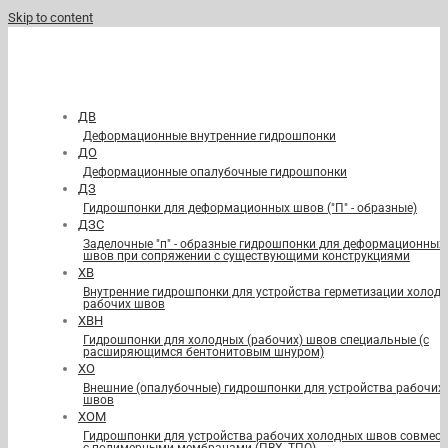
Skip to content
ДВ
Деформационные внутренние гидрошпонки
ДО
Деформационные опалубочные гидрошпонки
ДЗ
Гидрошпонки для деформационных швов ("П" - образные)
ДЗС
Заделочные "п" - образные гидрошпонки для деформационных
швов при сопряжении с существующими конструкциями
ХВ
Внутренние гидрошпонки для устройства герметизации холод
рабочих швов
ХВН
Гидрошпонки для холодных (рабочих) швов специальные (с
расширяющимся бентонитовым шнуром)
ХО
Внешние (опалубочные) гидрошпонки для устройства рабочих
швов
ХОМ
Гидрошпонки для устройства рабочих холодных швов совмест