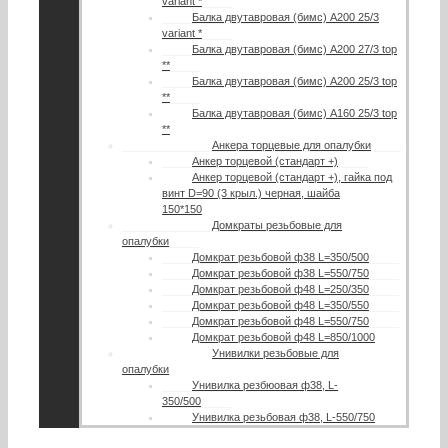
variant *
Балка двутавровая (бимс) А200 25/3
variant *
Балка двутавровая (бимс) А200 27/3 top
**
Балка двутавровая (бимс) A200 25/3 top
**
Балка двутавровая (бимс) A160 25/3 top
**
Анкера торцевые для опалубки
Анкер торцевой (стандарт +)
Анкер торцевой (стандарт +), гайка под
винт D=90 (3 крыл.) черная, шайба
150*150
Домкраты резьбовые для
опалубки
Домкрат резьбовой ф38 L=350/500
Домкрат резьбовой ф38 L=550/750
Домкрат резьбовой ф48 L=250/350
Домкрат резьбовой ф48 L=350/550
Домкрат резьбовой ф48 L=550/750
Домкрат резьбовой ф48 L=850/1000
Унивилки резьбовые для
опалубки
Унивилка резбюовая ф38, L-
350/500
Унивилка резьбовая ф38, L-550/750