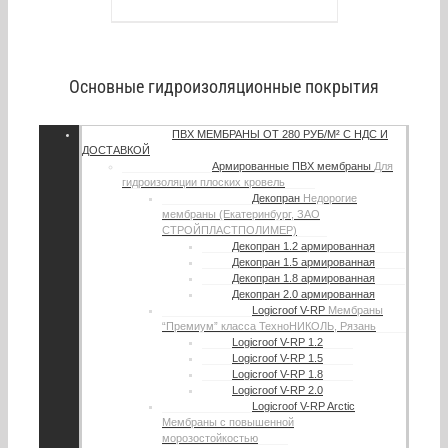
Основные гидроизоляционные покрытия
ПВХ МЕМБРАНЫ
ОТ 280 РУБ/М² С НДС И
ДОСТАВКОЙ
Армированные ПВХ мембраны
Для
гидроизоляции плоских кровель
Декопран
Недорогие
мембраны (Екатеринбург, ЗАО
СТРОЙПЛАСТПОЛИМЕР)
Декопран 1.2 армированная
Декопран 1.5 армированная
Декопран 1.8 армированная
Декопран 2.0 армированная
Logicroof V-RP
Мембраны
“Премиум” класса ТехноНИКОЛЬ, Рязань
Logicroof V-RP 1.2
Logicroof V-RP 1.5
Logicroof V-RP 1.8
Logicroof V-RP 2.0
Logicroof V-RP Arctic
Мембраны с повышенной
морозостойкостью