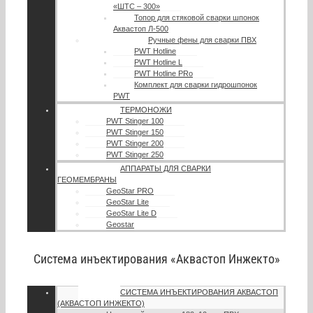
«ШТС – 300»
Топор для стяковой сварки шпонок
Аквастоп Л-500
Ручные фены для сварки ПВХ
PWT Hotline
PWT Hotline L
PWT Hotline PRo
Комплект для сварки гидрошпонок
PWT
ТЕРМОНОЖИ
PWT Stinger 100
PWT Stinger 150
PWT Stinger 200
PWT Stinger 250
АППАРАТЫ ДЛЯ СВАРКИ
ГЕОМЕМБРАНЫ
GeoStar PRO
GeoStar Lite
GeoStar Lite D
Geostar
Система инъектирования «Аквастоп Инжекто»
СИСТЕМА ИНЪЕКТИРОВАНИЯ АКВАСТОП
(АКВАСТОП ИНЖЕКТО)