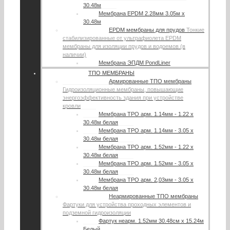
30.48м
Мембрана EPDM 2.28мм 3.05м х
30.48м
EPDM мембраны для прудов
Тонкие
стабилизированные от ультрафиолета EPDM
мембраны для изоляции прудов и водоемов (в
наличии)
Мембрана ЭПДМ PondLiner
ТПО МЕМБРАНЫ
Армированные ТПО мембраны
Гидроизоляционные мембраны, повышающие
энергоэффективность здания при устройстве
кровли
Мембрана TPO арм. 1.14мм - 1.22 х
30.48м белая
Мембрана TPO арм. 1.14мм - 3.05 х
30.48м белая
Мембрана TPO арм. 1.52мм - 1.22 х
30.48м белая
Мембрана TPO арм. 1.52мм - 3.05 х
30.48м белая
Мембрана TPO арм. 2,03мм - 3.05 х
30.48м белая
Неармированные ТПО мембраны
Фартуки для устройства проходных элементов и
подземной гидроизоляции
Фартук неарм. 1.52мм 30.48см х 15.24м
Белый