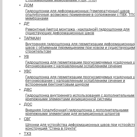
с полимерными мембранами (ПВХ, ТПО)
ДОМ
Гидрошпонки для деформационных (температурных) швов
опалубочные, возможно применение в сопряжении с ПВХ, ТПО
мембранами
ДР
Ремонтные (метод монтажа - накладной) гидрошпонки для
существующих деформационных швов
ТАРАКАН
Внутренняя гидрошпонка для герметизации деформационных
швов с объемным перемещением при новом и существующем
строительтсве
УВ
Гидрошпонка для герметизации прогнозируемых усадочных ш
бетонирования с направленным ослаблением сечения
УВС
Гидрошпонка для герметизации прогнозируемых усадочных ш
бетонирования с направленным ослаблением сечения и
встроенным бентонитовым шнуром
ДВС
Гидрошпонка внутреннего использования с дополнительными
крепежными элементами инъекционной системы
ДОС
Внешняя (опалубочная) гидрошпонка с дополнительными
крепежными элементами для инъекционных шлангов
СВГ
Шпонки для устройства деформационных швов при устройств
конструкций "Стена в грунте"
ТХЗ