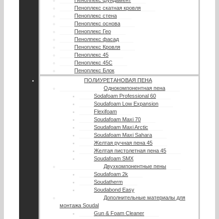
Пеноплекс скатная кровля
Пеноплекс стена
Пеноплекс основа
Пеноплекс Гео
Пенолпекс фасад
Пеноплекс Кровля
Пеноплекс 45
Пеноплекс 45С
Пеноплекс Блок
ПОЛИУРЕТАНОВАЯ ПЕНА
Однокомпонентная пена
Sodafoam Professional 60
Soudafoam Low Expansion
Flexifoam
Soudafoam Maxi 70
Soudafoam Maxi Arctic
Soudafoam Maxi Sahara
Желтая ручная пена 45
Желтая пистолетная пена 45
Soudafoam SMX
Двухкомпонентные пены
Soudafoam 2k
Soudatherm
Soudabond Easy
Дополнительные материалы для
монтажа Soudal
Gun & Foam Cleaner