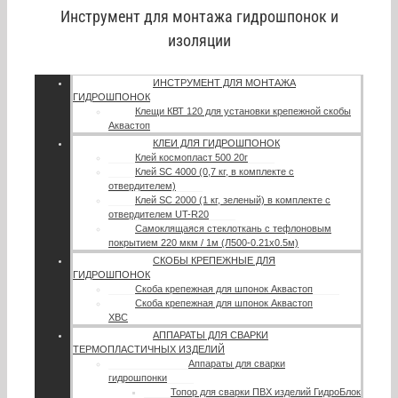
Инструмент для монтажа гидрошпонок и
изоляции
ИНСТРУМЕНТ ДЛЯ МОНТАЖА
ГИДРОШПОНОК
Клещи КВТ 120 для установки крепежной скобы
Аквастоп
КЛЕИ ДЛЯ ГИДРОШПОНОК
Клей космопласт 500 20г
Клей SC 4000 (0,7 кг, в комплекте с
отвердителем)
Клей SC 2000 (1 кг, зеленый) в комплекте с
отвердителем UT-R20
Самоклящаяся стеклоткань с тефлоновым
покрытием 220 мкм / 1м (Л500-0.21х0.5м)
СКОБЫ КРЕПЕЖНЫЕ ДЛЯ
ГИДРОШПОНОК
Скоба крепежная для шпонок Аквастоп
Скоба крепежная для шпонок Аквастоп
ХВС
АППАРАТЫ ДЛЯ СВАРКИ
ТЕРМОПЛАСТИЧНЫХ ИЗДЕЛИЙ
Аппараты для сварки
гидрошпонки
Топор для сварки ПВХ изделий ГидроБлок