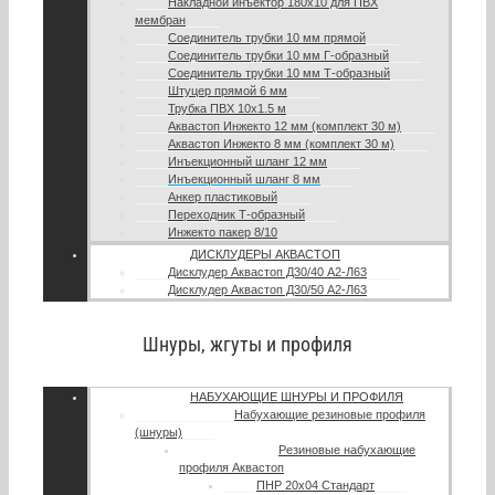
Накладной инъектор 180х10 для ПВХ
мембран
Соединитель трубки 10 мм прямой
Соединитель трубки 10 мм Г-образный
Соединитель трубки 10 мм Т-образный
Штуцер прямой 6 мм
Трубка ПВХ 10х1.5 м
Аквастоп Инжекто 12 мм (комплект 30 м)
Аквастоп Инжекто 8 мм (комплект 30 м)
Инъекционный шланг 12 мм
Инъекционный шланг 8 мм
Анкер пластиковый
Переходник Т-образный
Инжекто пакер 8/10
ДИСКЛУДЕРЫ АКВАСТОП
Дисклудер Аквастоп Д30/40 А2-Л63
Дисклудер Аквастоп Д30/50 А2-Л63
Шнуры, жгуты и профиля
НАБУХАЮЩИЕ ШНУРЫ И ПРОФИЛЯ
Набухающие резиновые профиля
(шнуры)
Резиновые набухающие
профиля Аквастоп
ПНР 20х04 Стандарт