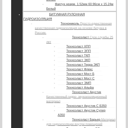
Фартук неарм. 1.52мм 60.96см х 15.24м
Белый
БИТУМНАЯ РУЛОННАЯ
ГИДРОИЗОЛЯЦИЯ
Технониколь
Просто единственная
качественная гидроизоляция на основе битума в
России.
Техноэласт
Срок службы 25
лет
Техноэласт ХПП
Техноэласт ЭПП
Техноэласт ТКП
Техноэласт ЭКП
Техноэласт Терра ЭКП
Техноэласт Флекс
Техноэласт Мост Б
Техноэласт Мост С
Техноэласт ЭМП
Техноэласт Альфа
Техноэласт Акустик
Качественный гидро- звукоизоляционный
материал
Техноэласт Акустик С Б350
Техноэласт Акустик Супер
А350
Техноэласт Барьер
Материал
для гидроизоляции внутри помещений