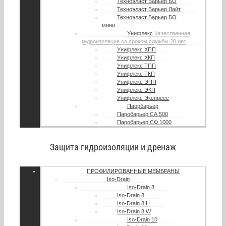
Техноэласт Барьер БО
Техноэласт Барьер Лайт
Техноэласт Барьер БО
мини
Унифлекс
Качественная
гидроизоляция со сроком службы 20 лет
Унифлекс ХПП
Унифлекс ХКП
Унифлекс ТПП
Унифлекс ТКП
Унифлекс ЭПП
Унифлекс ЭКП
Унифлекс Экспресс
Паорбарьер
Паробарьер СА 500
Паробарьер СФ 1000
Защита гидроизоляции и дренаж
ПРОФИЛИРОВАННЫЕ МЕМБРАНЫ
Iso-Drain
Iso-Drain 8
Iso-Drain 8
Iso-Drain 8 Н
Iso-Drain 8 W
Iso-Drain 10