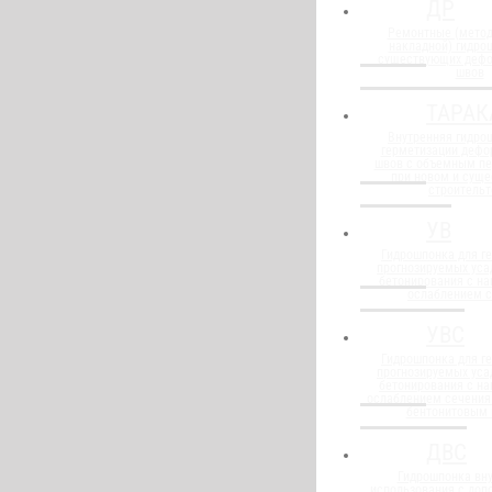
ДР
Ремонтные (метод
накладной) гидро
существующих деф
швов
ТАРАК
Внутренняя гидро
герметизации деф
швов с объемным п
при новом и сущ
строительт
УВ
Гидрошпонка для г
прогнозируемых уса
бетонирования с н
ослаблением 
УВС
Гидрошпонка для г
прогнозируемых уса
бетонирования с н
ослаблением сечения
бентонитовым
ДВС
Гидрошпонка вну
использования с до