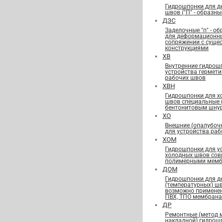
Гидрошпонки для 
швов ("П" - образны
ДЗС
Заделочные "п" - о
для деформационн
сопряжении с сущ
конструкциями
ХВ
Внутренние гидрош
устройства гермет
рабочих швов
ХВН
Гидрошпонки для х
швов специальные
бентонитовым шну
ХО
Внешние (опалубоч
для устройства ра
ХОМ
Гидрошпонки для у
холодных швов сов
полимерными мемб
ДОМ
Гидрошпонки для 
(температурных) ш
возможно применен
ПВХ, ТПО мембран
ДР
Ремонтные (метод 
накладной) гидрош