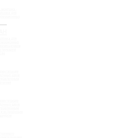
 монтажа -
шпонки для
ормационных
АН
шпонка для
ормационных
еремещением
ествующем
све
ерметизации
дочных швов
аправленным
сечения
ерметизации
дочных швов
аправленным
 и встроенным
 шнуром
треннего
полнительными