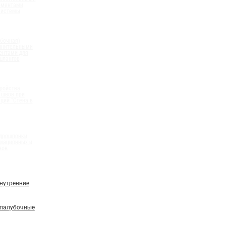
ементами
системы
бочная)
олнительными
ентами для
шлангов
ройства
 швов при
ций "Стена в
идрошпонки
мационных и
вов
нутренние
палубочные