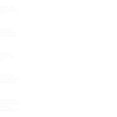
шпонки для
ации холодных
вов
 холодных
циальные (с
нтонитовым
)
бочные)
устройства
вов
устройства
в совместно с
анами (ПВХ,
формационных
 опалубочные,
енение в
ПО мембранами