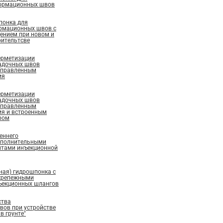
ормационных швов
понка для
рмационных швов с
ением при новом и
ительтсве
ерметизации
адочных швов
аправленным
ия
ерметизации
адочных швов
аправленным
ия и встроенным
ром
еннего
ополнительными
нтами инъекционной
ная) гидрошпонка с
крепежными
ъекционных шлангов
ства
ов при устройстве
в грунте"