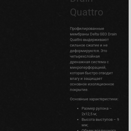
Quattro
Профилированные
мембраны Delta GEO Drain
Quattro выдерживают
сильное сжатие и не
деформируются. Это
четырехслойная
дренажная система с
микроперфорацией,
которая быстро отводит
влагу и защищает
основное изоляционное
покрытие.
Основные характеристики:
Размер рулона –
2х12,5 м;
Высота выступов – 9
мм;
Объем воздушного