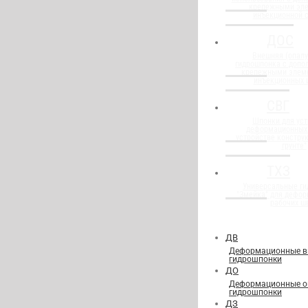
крепежными эл
инъекционной 
ДОС
Внешняя (опалу
гидрошпонка с доп
крепежными элем
инъекционных 
СВГ
Шпонки для уст
деформационных
устройстве конструк
грунте"
ТХЗ
Универсальные г
"Змейка" для дефор
рабочих ш
ДВ
Деформационные в
гидрошпонки
ДО
Деформационные о
гидрошпонки
ДЗ