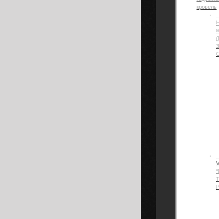
кровель
Н
(
“
Р