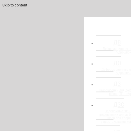
Skip to content
ДВ
Деформационные 
гидрошпо
ДО
Деформационные о
гидрошпо
ДЗ
Гидрошпонки для де
швов ("П" - об
ДЗС
Заделочные "п" -
гидрошпонки для де
швов при сопря
существующими ко