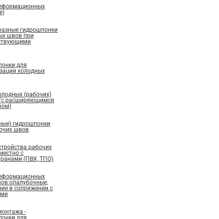
деформационных
е)
бразные гидрошпонки
ых швов при
ествующими
понки для
изации холодных
олодных (рабочих)
 (с расширяющимся
ром)
ные) гидрошпонки
бочих швов
стройства рабочих
местно с
ранами (ПВХ, ТПО)
деформационных
вов опалубочные,
ие в сопряжении с
ами
монтажа -
понки для