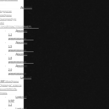
Декопран
едорогие
мембраны
Екатеринбург,
ЗАО
СТРОЙПЛАСТПОЛИМЕР)
Декопран
1.2
армированная
Декопран
1.5
армированная
Декопран
1.8
армированная
Декопран
2.0
армированная
Logicroof
V-RP
Мембраны
Премиум” класса
ТехноНИКОЛЬ,
язань
Logicroof
V-RP
1.2
Logicroof