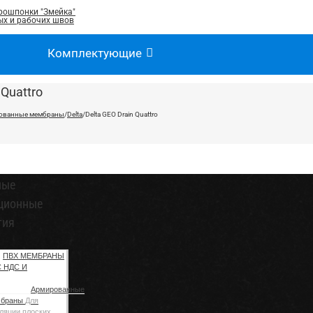
рошпонки "Змейка"
х и рабочих швов
Комплектующие
 Quattro
ованные мембраны
/
Delta
/
Delta GEO Drain Quattro
ные
ционные
тия
ПВХ МЕМБРАНЫ
С НДС И
Армированные
мбраны
Для
ляции плоских