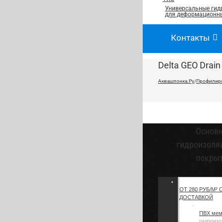
Универсальные гид
для деформационны
Контакты
Delta GEO Drain
Аквашпонка.Ру
/
Профилир
Основ
гидроизоля
покры
ОТ 280 РУБ/М² 
ДОСТАВКОЙ
ПВХ ме
гидроизо