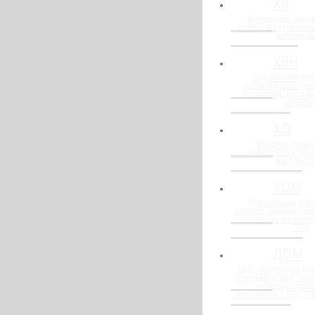
ХВ
Внутренние гидро
устройства герметиз
рабочих ш
ХВН
Гидрошпонки для
(рабочих) швов спе
расширяющимся бе
шнуром
ХО
Внешние (опалу
гидрошпонки для 
рабочих ш
ХОМ
Гидрошпонки для 
рабочих холодных шво
полимерными мембр
ТПО)
ДОМ
Гидрошпонки для де
(температурных) швов
возможно прим
сопряжении с ПВХ, Т