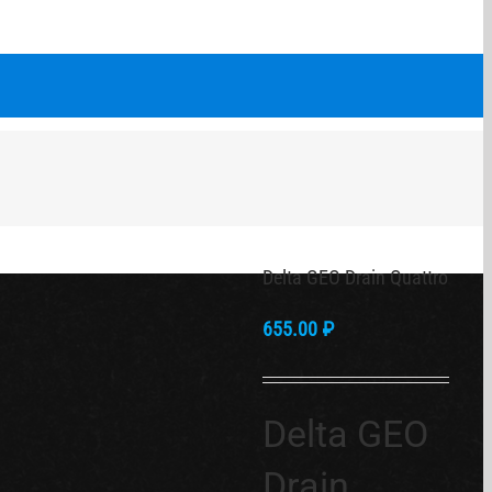
Delta GEO Drain Quattro
655.00
₽
Delta GEO
Drain