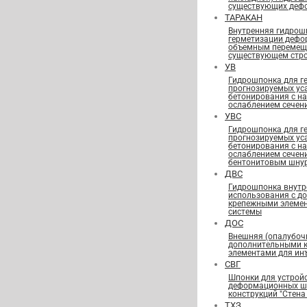
существующих деф
ТАРАКАН
Внутренняя гидрош
герметизации дефо
объемным перемещ
существующем стро
УВ
Гидрошпонка для г
прогнозируемых ус
бетонирования с н
ослаблением сечен
УВС
Гидрошпонка для г
прогнозируемых ус
бетонирования с н
ослаблением сечен
бентонитовым шну
ДВС
Гидрошпонка внутр
использования с д
крепежными элеме
системы
ДОС
Внешняя (опалубоч
дополнительными 
элементами для ин
СВГ
Шпонки для устрой
деформационных шв
конструкций "Стена 
ТХЗ