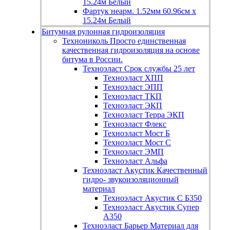
15.24м Белый
Фартук неарм. 1.52мм 60.96см х
15.24м Белый
Битумная рулонная гидроизоляция
Технониколь
Просто единственная
качественная гидроизоляция на основе
битума в России.
Техноэласт
Срок службы 25 лет
Техноэласт ХПП
Техноэласт ЭПП
Техноэласт ТКП
Техноэласт ЭКП
Техноэласт Терра ЭКП
Техноэласт Флекс
Техноэласт Мост Б
Техноэласт Мост С
Техноэласт ЭМП
Техноэласт Альфа
Техноэласт Акустик
Качественный
гидро- звукоизоляционный
материал
Техноэласт Акустик С Б350
Техноэласт Акустик Супер
А350
Техноэласт Барьер
Материал для