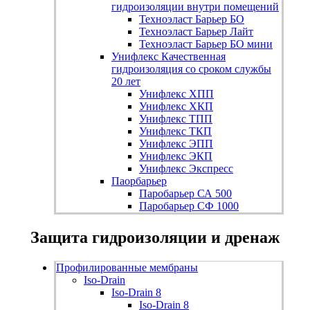
гидроизоляции внутри помещений
Техноэласт Барьер БО
Техноэласт Барьер Лайт
Техноэласт Барьер БО мини
Унифлекс
Качественная
гидроизоляция со сроком службы
20 лет
Унифлекс ХПП
Унифлекс ХКП
Унифлекс ТПП
Унифлекс ТКП
Унифлекс ЭПП
Унифлекс ЭКП
Унифлекс Экспресс
Паорбарьер
Паробарьер СА 500
Паробарьер СФ 1000
Защита гидроизоляции и дренаж
Профилированные мембраны
Iso-Drain
Iso-Drain 8
Iso-Drain 8