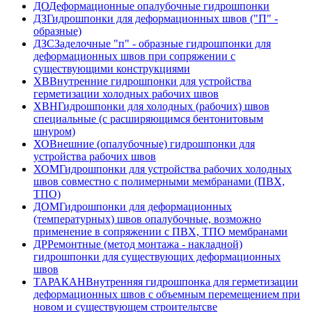
ДО
Деформационные опалубочные гидрошпонки
ДЗ
Гидрошпонки для деформационных швов ("П" -
образные)
ДЗС
Заделочные "п" - образные гидрошпонки для
деформационных швов при сопряжении с
существующими конструкциями
ХВ
Внутренние гидрошпонки для устройства
герметизации холодных рабочих швов
ХВН
Гидрошпонки для холодных (рабочих) швов
специальные (с расширяющимся бентонитовым
шнуром)
ХО
Внешние (опалубочные) гидрошпонки для
устройства рабочих швов
ХОМ
Гидрошпонки для устройства рабочих холодных
швов совместно с полимерными мембранами (ПВХ,
ТПО)
ДОМ
Гидрошпонки для деформационных
(температурных) швов опалубочные, возможно
применение в сопряжении с ПВХ, ТПО мембранами
ДР
Ремонтные (метод монтажа - накладной)
гидрошпонки для существующих деформационных
швов
ТАРАКАН
Внутренняя гидрошпонка для герметизации
деформационных швов с объемным перемещением при
новом и существующем строительтсве