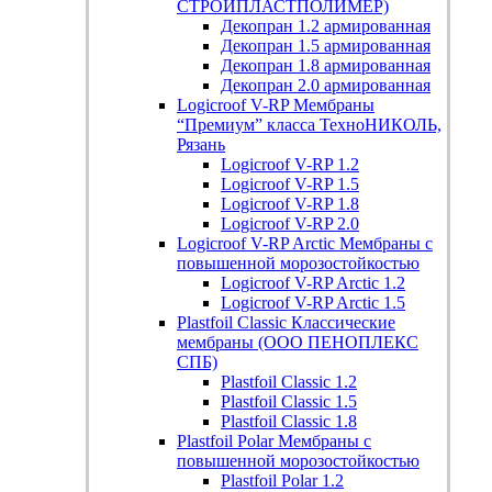
СТРОЙПЛАСТПОЛИМЕР)
Декопран 1.2 армированная
Декопран 1.5 армированная
Декопран 1.8 армированная
Декопран 2.0 армированная
Logicroof V-RP
Мембраны
“Премиум” класса ТехноНИКОЛЬ,
Рязань
Logicroof V-RP 1.2
Logicroof V-RP 1.5
Logicroof V-RP 1.8
Logicroof V-RP 2.0
Logicroof V-RP Arctic
Мембраны с
повышенной морозостойкостью
Logicroof V-RP Arctic 1.2
Logicroof V-RP Arctic 1.5
Plastfoil Classic
Классические
мембраны (ООО ПЕНОПЛЕКС
СПБ)
Plastfoil Classic 1.2
Plastfoil Classic 1.5
Plastfoil Classic 1.8
Plastfoil Polar
Мембраны с
повышенной морозостойкостью
Plastfoil Polar 1.2