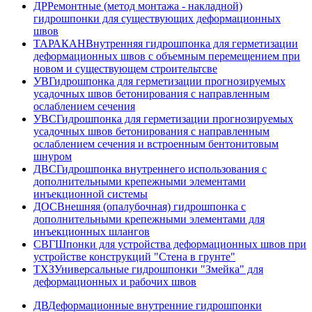
ДР
Ремонтные (метод монтажа - накладной)
гидрошпонки для существующих деформационных
швов
ТАРАКАН
Внутренняя гидрошпонка для герметизации
деформационных швов с объемным перемещением при
новом и существующем строительтсве
УВ
Гидрошпонка для герметизации прогнозируемых
усадочных швов бетонирования с направленным
ослаблением сечения
УВС
Гидрошпонка для герметизации прогнозируемых
усадочных швов бетонирования с направленным
ослаблением сечения и встроенным бентонитовым
шнуром
ДВС
Гидрошпонка внутреннего использования с
дополнительными крепежными элементами
инъекционной системы
ДОС
Внешняя (опалубочная) гидрошпонка с
дополнительными крепежными элементами для
инъекционных шлангов
СВГ
Шпонки для устройства деформационных швов при
устройстве конструкций "Стена в грунте"
ТХЗ
Универсальные гидрошпонки "Змейка" для
деформационных и рабочих швов
ДВ
Деформационные внутренние гидрошпонки