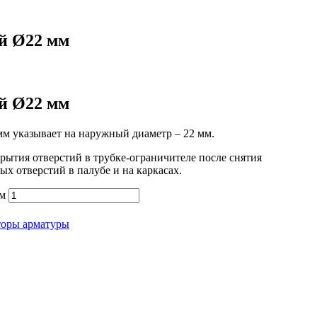
й Ø22 мм
й Ø22 мм
м указывает на наружный диаметр – 22 мм.
рытия отверстий в трубке-ограничителе после снятия
х отверстий в палубе и на каркасах.
мм
оры арматуры