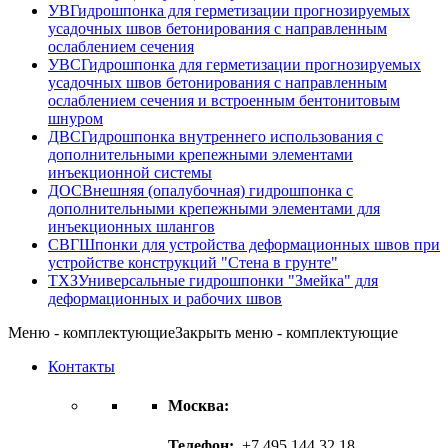
УВ
Гидрошпонка для герметизации прогнозируемых
усадочных швов бетонирования с направленным
ослаблением сечения
УВС
Гидрошпонка для герметизации прогнозируемых
усадочных швов бетонирования с направленным
ослаблением сечения и встроенным бентонитовым
шнуром
ДВС
Гидрошпонка внутреннего использования с
дополнительными крепежными элементами
инъекционной системы
ДОС
Внешняя (опалубочная) гидрошпонка с
дополнительными крепежными элементами для
инъекционных шлангов
СВГ
Шпонки для устройства деформационных швов при
устройстве конструкций "Стена в грунте"
ТХЗ
Универсальные гидрошпонки "Змейка" для
деформационных и рабочих швов
Меню - комплектующие
Закрыть меню - комплектующие
Контакты
Москва:
Телефон:
+7 495 144 32 18