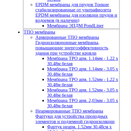
EPDM мембраны для прудов
Тонкие
стабилизированные от ультрафиолета
EPDM мембраны для изоляции прудов и
водоемов (в наличии)
Мембрана ЭПДМ PondLiner
ТПО мембраны
Армированные ТПО мембраны
Гидроизоляционные мембраны,
повышающие энергоэффективность
здания при устройстве кровли
Мембрана TPO арм. 1.14мм - 1.22 х
30.48м белая
Мембрана TPO арм. 1.14мм - 3.05 х
30.48м белая
Мембрана TPO арм. 1.52мм - 1.22 х
30.48м белая
Мембрана TPO арм. 1.52мм - 3.05 х
30.48м белая
Мембрана TPO арм. 2,03мм - 3.05 х
30.48м белая
Неармированные ТПО мембраны
Фартуки для устройства проходных
элементов и подземной гидроизоляции
Фартук неарм. 1.52мм 30.48см х