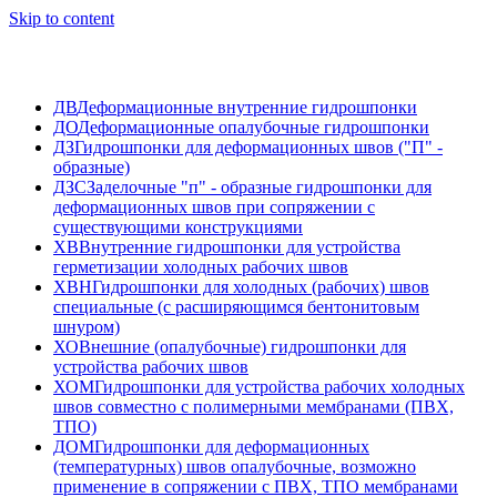
Skip to content
ДВ
Деформационные внутренние гидрошпонки
ДО
Деформационные опалубочные гидрошпонки
ДЗ
Гидрошпонки для деформационных швов ("П" -
образные)
ДЗС
Заделочные "п" - образные гидрошпонки для
деформационных швов при сопряжении с
существующими конструкциями
ХВ
Внутренние гидрошпонки для устройства
герметизации холодных рабочих швов
ХВН
Гидрошпонки для холодных (рабочих) швов
специальные (с расширяющимся бентонитовым
шнуром)
ХО
Внешние (опалубочные) гидрошпонки для
устройства рабочих швов
ХОМ
Гидрошпонки для устройства рабочих холодных
швов совместно с полимерными мембранами (ПВХ,
ТПО)
ДОМ
Гидрошпонки для деформационных
(температурных) швов опалубочные, возможно
применение в сопряжении с ПВХ, ТПО мембранами