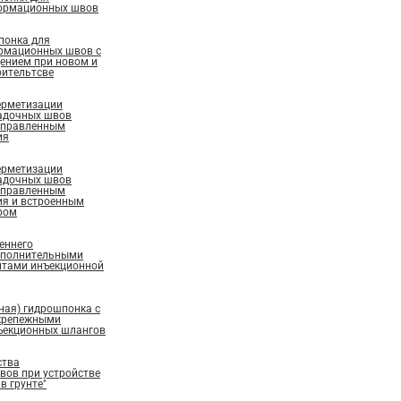
ормационных швов
понка для
рмационных швов с
ением при новом и
ительтсве
ерметизации
адочных швов
аправленным
ия
ерметизации
адочных швов
аправленным
ия и встроенным
ром
еннего
ополнительными
нтами инъекционной
ная) гидрошпонка с
крепежными
ъекционных шлангов
ства
ов при устройстве
в грунте"