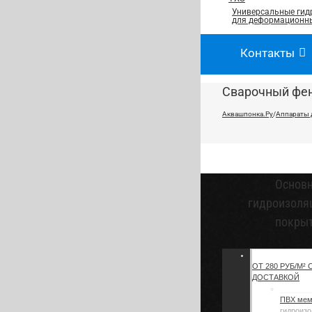
Универсальные гид
для деформационны
Контакты
Сварочный фен
Аквашпонка.Ру
/
Аппараты 
Основ
гидроизоля
покры
ОТ 280 РУБ/М² 
ДОСТАВКОЙ
ПВХ ме
гидроизо