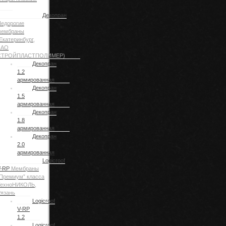
Декопран
едорогие
мембраны
Екатеринбург,
ЗАО
СТРОЙПЛАСТПОЛИМЕР)
Декопран
1.2
армированная
Декопран
1.5
армированная
Декопран
1.8
армированная
Декопран
2.0
армированная
Logicroof
V-RP
Мембраны
Премиум” класса
ТехноНИКОЛЬ,
язань
Logicroof
V-RP
1.2
Logicroof