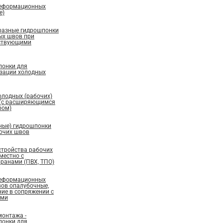
деформационных
е)
бразные гидрошпонки
ых швов при
ествующими
понки для
изации холодных
олодных (рабочих)
 (с расширяющимся
ром)
ные) гидрошпонки
бочих швов
стройства рабочих
местно с
ранами (ПВХ, ТПО)
деформационных
вов опалубочные,
ие в сопряжении с
ами
монтажа -
понки для