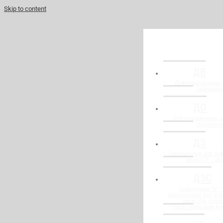
Skip to content
ДВ
Деформационные 
гидрошпо
ДО
Деформационные о
гидрошпо
ДЗ
Гидрошпонки для де
швов ("П" - об
ДЗС
Заделочные "п" -
гидрошпонки для де
швов при сопря
существующими ко