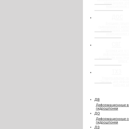
крепежными эл
инъекционной 
ДОС
Внешняя (опалу
гидрошпонка с доп
крепежными элем
инъекционных 
СВГ
Шпонки для уст
деформационных
устройстве конструк
грунте"
ТХЗ
Универсальные г
"Змейка" для дефор
рабочих ш
ДВ
Деформационные в
гидрошпонки
ДО
Деформационные о
гидрошпонки
ДЗ