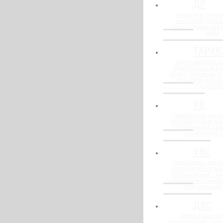
ДР
Ремонтные (метод
накладной) гидро
существующих деф
швов
ТАРАК
Внутренняя гидро
герметизации деф
швов с объемным п
при новом и сущ
строительт
УВ
Гидрошпонка для г
прогнозируемых уса
бетонирования с н
ослаблением 
УВС
Гидрошпонка для г
прогнозируемых уса
бетонирования с н
ослаблением сечения
бентонитовым
ДВС
Гидрошпонка вну
использования с до