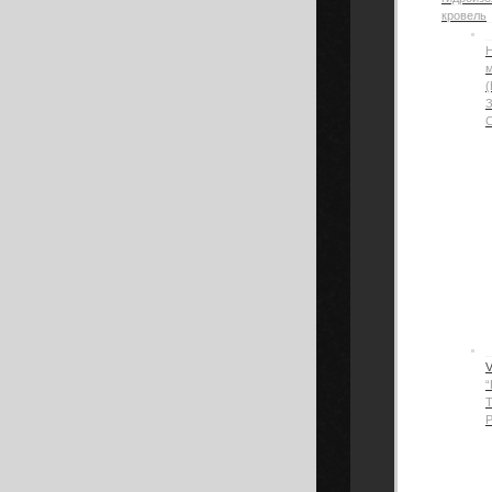
кровель
Н
(
“
Р