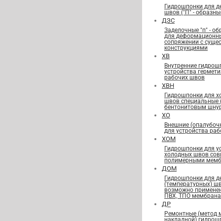
Гидрошпонки для 
швов ("П" - образны
ДЗС
Заделочные "п" - о
для деформационн
сопряжении с сущ
конструкциями
ХВ
Внутренние гидрош
устройства гермет
рабочих швов
ХВН
Гидрошпонки для х
швов специальные
бентонитовым шну
ХО
Внешние (опалубоч
для устройства ра
ХОМ
Гидрошпонки для у
холодных швов сов
полимерными мемб
ДОМ
Гидрошпонки для 
(температурных) ш
возможно применен
ПВХ, ТПО мембран
ДР
Ремонтные (метод 
накладной) гидрош