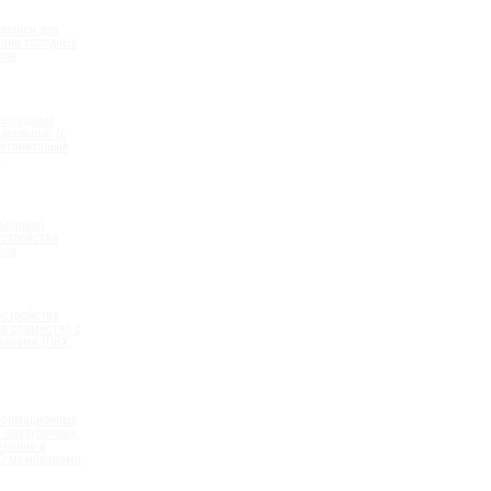
шпонки для
ации холодных
вов
 холодных
циальные (с
нтонитовым
)
бочные)
устройства
вов
устройства
в совместно с
анами (ПВХ,
формационных
 опалубочные,
енение в
ПО мембранами