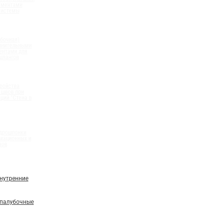
ементами
системы
бочная)
олнительными
ентами для
шлангов
ройства
 швов при
ций "Стена в
идрошпонки
мационных и
вов
нутренние
палубочные