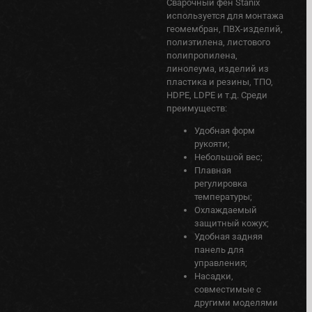
Сварочный фен Stanix
используется для монтажа
геомембран, ПВХ-изделий,
полиэтилена, листового
полипропилена,
линолеума, изделий из
пластика и резины, ТПО,
HDPE, LDPE и т.д. Среди
преимуществ:
Удобная форм
рукояти;
Небольшой вес;
Плавная
регулировка
температуры;
Охлаждаемый
защитный кожух;
Удобная задняя
панель для
управления;
Насадки,
совместимые с
другими моделями