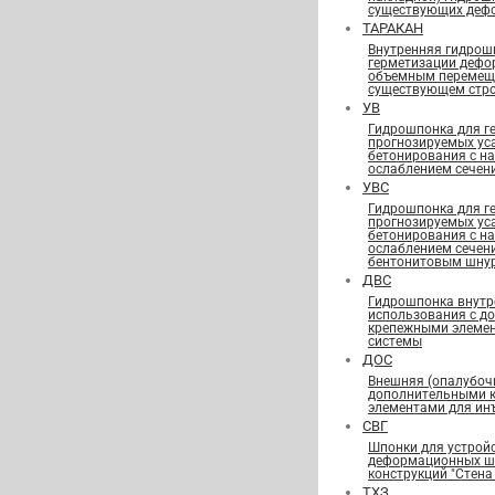
существующих деф
ТАРАКАН
Внутренняя гидрош
герметизации дефо
объемным перемещ
существующем стро
УВ
Гидрошпонка для г
прогнозируемых ус
бетонирования с н
ослаблением сечен
УВС
Гидрошпонка для г
прогнозируемых ус
бетонирования с н
ослаблением сечен
бентонитовым шну
ДВС
Гидрошпонка внутр
использования с д
крепежными элеме
системы
ДОС
Внешняя (опалубоч
дополнительными 
элементами для ин
СВГ
Шпонки для устрой
деформационных шв
конструкций "Стена 
ТХЗ