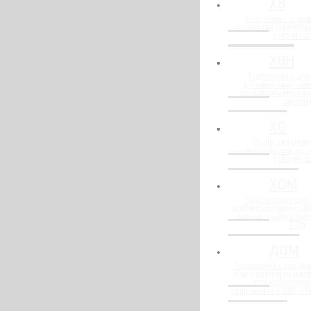
ХВ
Внутренние гидро
устройства герметиз
рабочих ш
ХВН
Гидрошпонки для
(рабочих) швов спе
расширяющимся бе
шнуром
ХО
Внешние (опалу
гидрошпонки для 
рабочих ш
ХОМ
Гидрошпонки для 
рабочих холодных шво
полимерными мембр
ТПО)
ДОМ
Гидрошпонки для де
(температурных) швов
возможно прим
сопряжении с ПВХ, Т