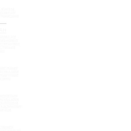
 монтажа -
шпонки для
ормационных
АН
шпонка для
ормационных
еремещением
ествующем
све
ерметизации
дочных швов
аправленным
сечения
ерметизации
дочных швов
аправленным
 и встроенным
 шнуром
треннего
полнительными