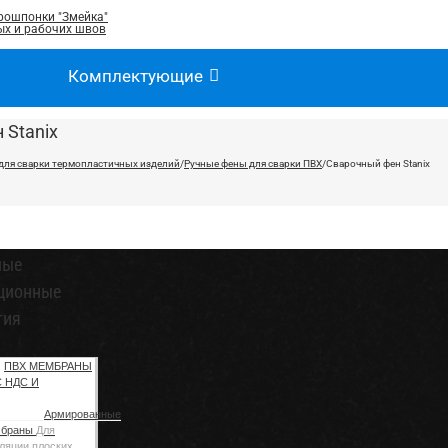
рошпонки "Змейка"
х и рабочих швов
Комплектующие
 Stanix
для сварки термопластичных изделий
/
Ручные фены для сварки ПВХ
/
Сварочный фен Stanix
ные
ционные
тия
ПВХ МЕМБРАНЫ
С НДС И
Армированные
мбраны
Для
ляции плоских