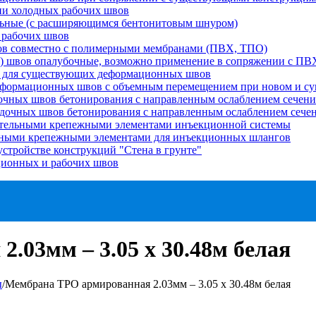
ии холодных рабочих швов
льные (с расширяющимся бентонитовым шнуром)
 рабочих швов
вов совместно с полимерными мембранами (ПВХ, ТПО)
) швов опалубочные, возможно применение в сопряжении с П
и для существующих деформационных швов
еформационных швов с объемным перемещением при новом и су
очных швов бетонирования с направленным ослаблением сечени
адочных швов бетонирования с направленным ослаблением сеч
ительными крепежными элементами инъекционной системы
ьными крепежными элементами для инъекционных шлангов
стройстве конструкций "Стена в грунте"
ционных и рабочих швов
.03мм – 3.05 х 30.48м белая
ы
/
Мембрана TPO армированная 2.03мм – 3.05 х 30.48м белая