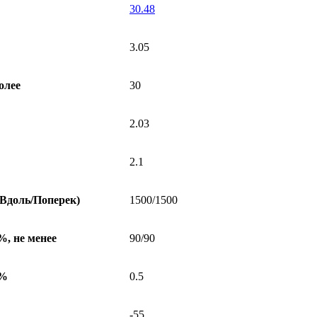
30.48
3.05
олее
30
2.03
2.1
(Вдоль/Поперек)
1500/1500
%, не менее
90/90
 %
0.5
-55