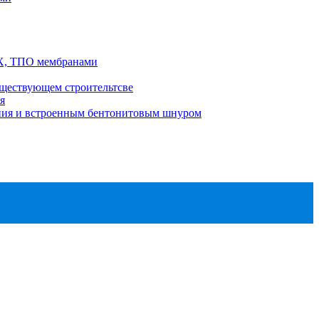
ВХ, ТПО мембранами
ществующем строительтсве
я
ения и встроенным бентонитовым шнуром