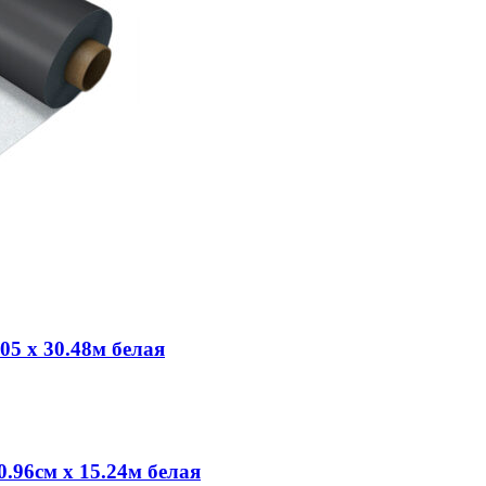
5 х 30.48м белая
96см х 15.24м белая