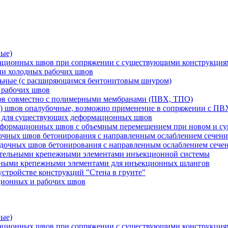
ные)
мационных швов при сопряжении с существующими конструкци
ии холодных рабочих швов
льные (с расширяющимся бентонитовым шнуром)
 рабочих швов
вов совместно с полимерными мембранами (ПВХ, ТПО)
) швов опалубочные, возможно применение в сопряжении с П
и для существующих деформационных швов
еформационных швов с объемным перемещением при новом и су
очных швов бетонирования с направленным ослаблением сечени
адочных швов бетонирования с направленным ослаблением сеч
ительными крепежными элементами инъекционной системы
ьными крепежными элементами для инъекционных шлангов
стройстве конструкций "Стена в грунте"
ционных и рабочих швов
ные)
мационных швов при сопряжении с существующими конструкци