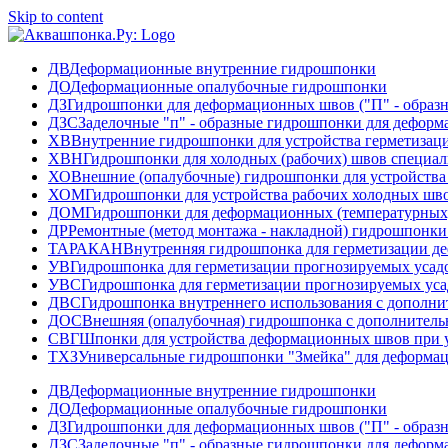
Skip to content
ДВ
Деформационные внутренние гидрошпонки
ДО
Деформационные опалубочные гидрошпонки
ДЗ
Гидрошпонки для деформационных швов ("П" - образ
ДЗС
Заделочные "п" - образные гидрошпонки для дефор
ХВ
Внутренние гидрошпонки для устройства герметизац
ХВН
Гидрошпонки для холодных (рабочих) швов специа
ХО
Внешние (опалубочные) гидрошпонки для устройства
ХОМ
Гидрошпонки для устройства рабочих холодных ш
ДОМ
Гидрошпонки для деформационных (температурных
ДР
Ремонтные (метод монтажа - накладной) гидрошпонк
ТАРАКАН
Внутренняя гидрошпонка для герметизации д
УВ
Гидрошпонка для герметизации прогнозируемых усад
УВС
Гидрошпонка для герметизации прогнозируемых ус
ДВС
Гидрошпонка внутреннего использования с дополн
ДОС
Внешняя (опалубочная) гидрошпонка с дополнител
СВГ
Шпонки для устройства деформационных швов при у
ТХЗ
Универсальные гидрошпонки "Змейка" для деформа
ДВ
Деформационные внутренние гидрошпонки
ДО
Деформационные опалубочные гидрошпонки
ДЗ
Гидрошпонки для деформационных швов ("П" - образ
ДЗС
Заделочные "п" - образные гидрошпонки для дефор