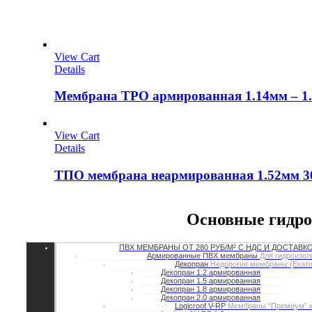
View Cart
Details
Мембрана TPO армированная 1.14мм – 1.2
View Cart
Details
ТПО мембрана неармированная 1.52мм 30
Основные гидр
ПВХ МЕМБРАНЫ
ОТ 280 РУБ/М² С НДС И ДОСТАВК
Армированные ПВХ мембраны
Для гидроизол
Декопран
Недорогие мембраны (Ека
Декопран 1.2 армированная
Декопран 1.5 армированная
Декопран 1.8 армированная
Декопран 2.0 армированная
Logicroof V-RP
Мембраны “Премиум” к