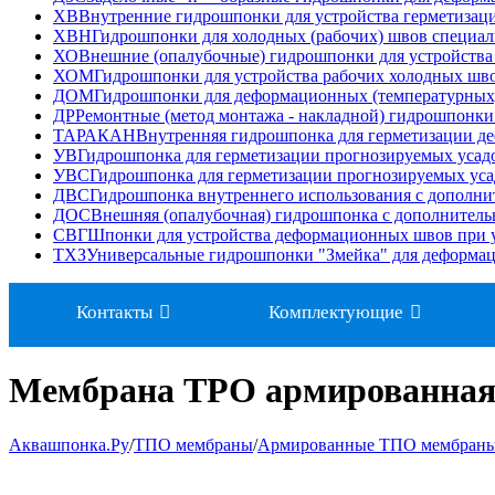
ХВ
Внутренние гидрошпонки для устройства герметизац
ХВН
Гидрошпонки для холодных (рабочих) швов специа
ХО
Внешние (опалубочные) гидрошпонки для устройства
ХОМ
Гидрошпонки для устройства рабочих холодных ш
ДОМ
Гидрошпонки для деформационных (температурных
ДР
Ремонтные (метод монтажа - накладной) гидрошпонк
ТАРАКАН
Внутренняя гидрошпонка для герметизации д
УВ
Гидрошпонка для герметизации прогнозируемых усад
УВС
Гидрошпонка для герметизации прогнозируемых ус
ДВС
Гидрошпонка внутреннего использования с дополн
ДОС
Внешняя (опалубочная) гидрошпонка с дополнител
СВГ
Шпонки для устройства деформационных швов при у
ТХЗ
Универсальные гидрошпонки "Змейка" для деформа
Контакты
Комплектующие
Мембрана TPO армированная 2
Аквашпонка.Ру
/
ТПО мембраны
/
Армированные ТПО мембран