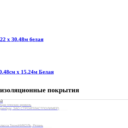
2 х 30.48м белая
.48см х 15.24м Белая
оизоляционные покрытия
ОЙ
яции плоских кровель
теринбург, ЗАО СТРОЙПЛАСТПОЛИМЕР)
ласса ТехноНИКОЛЬ, Рязань