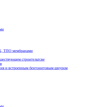
ями
ВХ, ТПО мембранами
ществующем строительтсве
я
ения и встроенным бентонитовым шнуром
ями