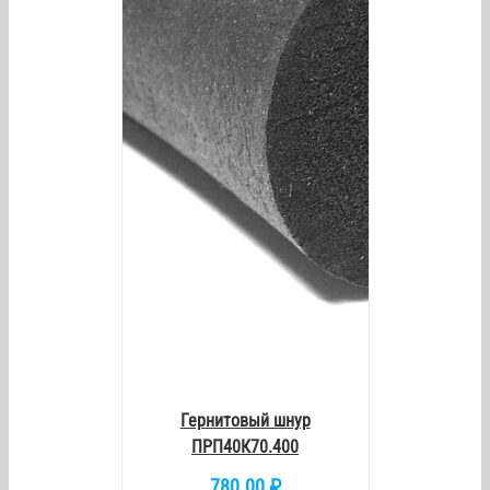
/
DETAILS
Гернитовый шнур
ПРП40К70.400
780.00
₽