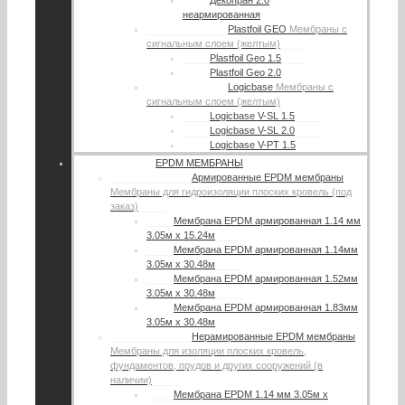
Декопран 2.0
неармированная
Plastfoil GEO
Мембраны с
сигнальным слоем (желтым)
Plastfoil Geo 1.5
Plastfoil Geo 2.0
Logicbase
Мембраны с
сигнальным слоем (желтым)
Logicbase V-SL 1.5
Logicbase V-SL 2.0
Logicbase V-PT 1.5
EPDM МЕМБРАНЫ
Армированные EPDM мембраны
Мембраны для гидроизоляции плоских кровель (под
заказ)
Мембрана EPDM армированная 1.14 мм
3.05м х 15.24м
Мембрана EPDM армированная 1.14мм
3.05м х 30.48м
Мембрана EPDM армированная 1.52мм
3.05м х 30.48м
Мембрана EPDM армированная 1.83мм
3.05м х 30.48м
Нерамированные EPDM мембраны
Мембраны для изоляции плоских кровель,
фундаментов, прудов и других сооружений (в
наличии)
Мембрана EPDM 1.14 мм 3.05м х