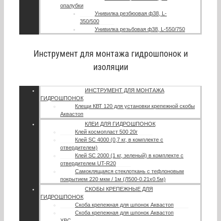
опалубки
Унивилка резбюовая ф38, L-
350/500
Унивилка резьбовая ф38, L-550/750
Инструмент для монтажа гидрошпонок и
изоляции
ИНСТРУМЕНТ ДЛЯ МОНТАЖА
ГИДРОШПОНОК
Клещи КВТ 120 для установки крепежной скобы
Аквастоп
КЛЕИ ДЛЯ ГИДРОШПОНОК
Клей космопласт 500 20г
Клей SC 4000 (0,7 кг, в комплекте с
отвердителем)
Клей SC 2000 (1 кг, зеленый) в комплекте с
отвердителем UT-R20
Самоклящаяся стеклоткань с тефлоновым
покрытием 220 мкм / 1м (Л500-0.21х0.5м)
СКОБЫ КРЕПЕЖНЫЕ ДЛЯ
ГИДРОШПОНОК
Скоба крепежная для шпонок Аквастоп
Скоба крепежная для шпонок Аквастоп
ХВС