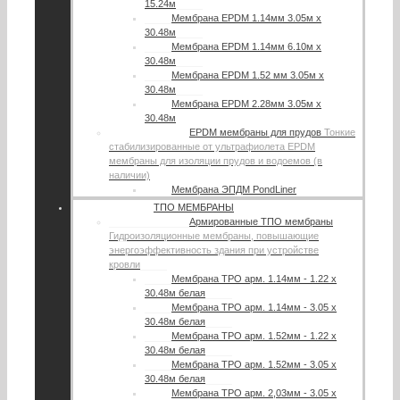
15.24м
Мембрана EPDM 1.14мм 3.05м х
30.48м
Мембрана EPDM 1.14мм 6.10м х
30.48м
Мембрана EPDM 1.52 мм 3.05м х
30.48м
Мембрана EPDM 2.28мм 3.05м х
30.48м
EPDM мембраны для прудов
Тонкие
стабилизированные от ультрафиолета EPDM
мембраны для изоляции прудов и водоемов (в
наличии)
Мембрана ЭПДМ PondLiner
ТПО МЕМБРАНЫ
Армированные ТПО мембраны
Гидроизоляционные мембраны, повышающие
энергоэффективность здания при устройстве
кровли
Мембрана TPO арм. 1.14мм - 1.22 х
30.48м белая
Мембрана TPO арм. 1.14мм - 3.05 х
30.48м белая
Мембрана TPO арм. 1.52мм - 1.22 х
30.48м белая
Мембрана TPO арм. 1.52мм - 3.05 х
30.48м белая
Мембрана TPO арм. 2,03мм - 3.05 х