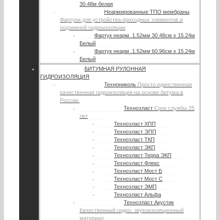
30.48м белая
Неармированные ТПО мембраны
Фартуки для устройства проходных элементов и
подземной гидроизоляции
Фартук неарм. 1.52мм 30.48см х 15.24м
Белый
Фартук неарм. 1.52мм 60.96см х 15.24м
Белый
БИТУМНАЯ РУЛОННАЯ
ГИДРОИЗОЛЯЦИЯ
Технониколь
Просто единственная
качественная гидроизоляция на основе битума в
России.
Техноэласт
Срок службы 25
лет
Техноэласт ХПП
Техноэласт ЭПП
Техноэласт ТКП
Техноэласт ЭКП
Техноэласт Терра ЭКП
Техноэласт Флекс
Техноэласт Мост Б
Техноэласт Мост С
Техноэласт ЭМП
Техноэласт Альфа
Техноэласт Акустик
Качественный гидро- звукоизоляционный
материал