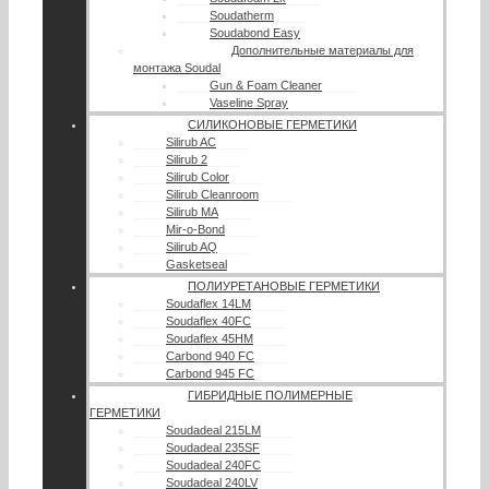
Soudatherm
Soudabond Easy
Дополнительные материалы для
монтажа Soudal
Gun & Foam Cleaner
Vaseline Spray
СИЛИКОНОВЫЕ ГЕРМЕТИКИ
Silirub AC
Silirub 2
Silirub Color
Silirub Cleanroom
Silirub MA
Mir-o-Bond
Silirub AQ
Gasketseal
ПОЛИУРЕТАНОВЫЕ ГЕРМЕТИКИ
Soudaflex 14LM
Soudaflex 40FC
Soudaflex 45HM
Carbond 940 FC
Carbond 945 FC
ГИБРИДНЫЕ ПОЛИМЕРНЫЕ
ГЕРМЕТИКИ
Soudadeal 215LM
Soudadeal 235SF
Soudadeal 240FC
Soudadeal 240LV