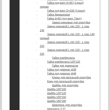
Гайка под винт D=90 (3 крыл)
черная
Гайка под винт D=100 (3 крыл)
Гайка барашковая
Гайка d=60 (под винт. Пару)
Замки клиновые для опалубки
Замок клиновой L min 120 - L max
140
Замок клиновой L min 120 - L max 140
черный
Замок клиновой L min 120 - L max
220
Замок клиновой L min 120 - L max
220
Гайки комбиплаты
Гайка комбиплата 120*120
Гайки для домкратов
Гайка под домкрат ф38
Гайка под домкрат ф48
Клины для ригельной опалубки
Клин для ригельной опалубки
Шайбы для опалубки
Шайба 100*100
Шайба 120*120
Шайба 150*150
Шайба 180*180
Шкворень для опалубки
Шкворень 0.37