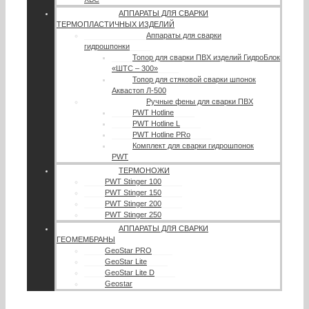
АППАРАТЫ ДЛЯ СВАРКИ
ТЕРМОПЛАСТИЧНЫХ ИЗДЕЛИЙ
Аппараты для сварки
гидрошпонки
Топор для сварки ПВХ изделий ГидроБлок
«ШТС – 300»
Топор для стяковой сварки шпонок
Аквастоп Л-500
Ручные фены для сварки ПВХ
PWT Hotline
PWT Hotline L
PWT Hotline PRo
Комплект для сварки гидрошпонок
PWT
ТЕРМОНОЖИ
PWT Stinger 100
PWT Stinger 150
PWT Stinger 200
PWT Stinger 250
АППАРАТЫ ДЛЯ СВАРКИ
ГЕОМЕМБРАНЫ
GeoStar PRO
GeoStar Lite
GeoStar Lite D
Geostar