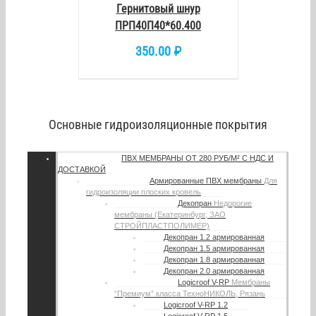
DETAILS
Гернитовый шнур
ПРП40П40*60.400
350.00
₽
Основные гидроизоляционные покрытия
ПВХ МЕМБРАНЫ
ОТ 280 РУБ/М² С НДС И
ДОСТАВКОЙ
Армированные ПВХ мембраны
Для
гидроизоляции плоских кровель
Декопран
Недорогие
мембраны (Екатеринбург, ЗАО
СТРОЙПЛАСТПОЛИМЕР)
Декопран 1.2 армированная
Декопран 1.5 армированная
Декопран 1.8 армированная
Декопран 2.0 армированная
Logicroof V-RP
Мембраны
“Премиум” класса ТехноНИКОЛЬ, Рязань
Logicroof V-RP 1.2