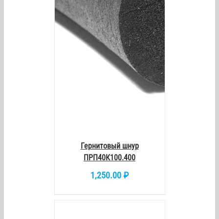
/
DETAILS
Гернитовый шнур
ПРП40К100.400
1,250.00
₽
В
КОРЗИНУ
/