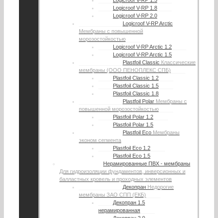
Logicroof V-RP 1.5
Logicroof V-RP 1.8
Logicroof V-RP 2.0
Logicroof V-RP Arctic
Мембраны с повышенной
морозостойкостью
Logicroof V-RP Arctic 1.2
Logicroof V-RP Arctic 1.5
Plastfoil Classic
Классические
мембраны (ООО ПЕНОПЛЕКС СПБ)
Plastfoil Classic 1.2
Plastfoil Classic 1.5
Plastfoil Classic 1.8
Plastfoil Polar
Мембраны с
повышенной морозостойкостью
Plastfoil Polar 1.2
Plastfoil Polar 1.5
Plastfoil Eco
Мембраны
эконом сегмента
Plastfoil Eco 1.2
Plastfoil Eco 1.5
Нерамированные ПВХ - мембраны
Для гидроизоляции фундаментов, инверсионных и
балластных кровель и проходных элементов
Декопран
Недорогие
мембраны ЗАО СПП (ЕКБ)
Декопран 1.5
нерамированная