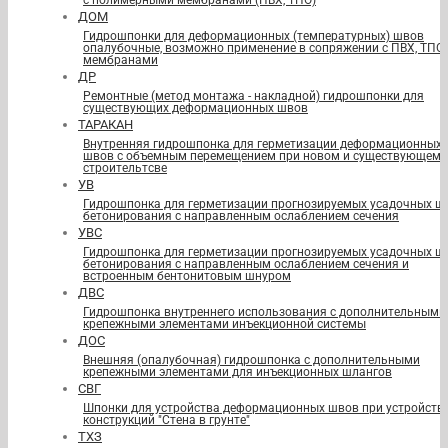
с полимерными мембранами (ПВХ, ТПО)
ДОМ
Гидрошпонки для деформационных (температурных) швов
опалубочные, возможно применение в сопряжении с ПВХ, ТПО
мембранами
ДР
Ремонтные (метод монтажа - накладной) гидрошпонки для
существующих деформационных швов
ТАРАКАН
Внутренняя гидрошпонка для герметизации деформационных
швов с объемным перемещением при новом и существующем
строительтсве
УВ
Гидрошпонка для герметизации прогнозируемых усадочных ш
бетонирования с направленным ослаблением сечения
УВС
Гидрошпонка для герметизации прогнозируемых усадочных ш
бетонирования с направленным ослаблением сечения и
встроенным бентонитовым шнуром
ДВС
Гидрошпонка внутреннего использования с дополнительными
крепежными элементами инъекционной системы
ДОС
Внешняя (опалубочная) гидрошпонка с дополнительными
крепежными элементами для инъекционных шлангов
СВГ
Шпонки для устройства деформационных швов при устройств
конструкций "Стена в грунте"
ТХЗ