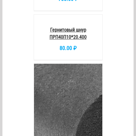
В
КОРЗИНУ
/
DETAILS
Гернитовый шнур
ПРП40П10*20.400
80.00
₽