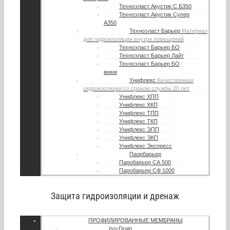
Техноэласт Акустик С Б350
Техноэласт Акустик Супер
А350
Техноэласт Барьер
Материал
для гидроизоляции внутри помещений
Техноэласт Барьер БО
Техноэласт Барьер Лайт
Техноэласт Барьер БО
мини
Унифлекс
Качественная
гидроизоляция со сроком службы 20 лет
Унифлекс ХПП
Унифлекс ХКП
Унифлекс ТПП
Унифлекс ТКП
Унифлекс ЭПП
Унифлекс ЭКП
Унифлекс Экспресс
Паорбарьер
Паробарьер СА 500
Паробарьер СФ 1000
Защита гидроизоляции и дренаж
ПРОФИЛИРОВАННЫЕ МЕМБРАНЫ
Iso-Drain