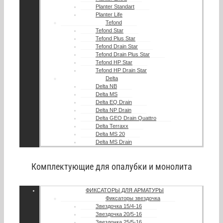
Planter Standart
Planter Life
Tefond
Tefond Star
Tefond Plus Star
Tefond Drain Star
Tefond Drain Plus Star
Tefond HP Star
Tefond HP Drain Star
Delta
Delta NB
Delta MS
Delta EQ Drain
Delta NP Drain
Delta GEO Drain Quattro
Delta Terraxx
Delta MS 20
Delta MS Drain
Комплектующие для опалубки и монолита
ФИКСАТОРЫ ДЛЯ АРМАТУРЫ
Фиксаторы звездочка
Звездочка 15/4-16
Звездочка 20/5-16
Звездочка 25/5-16