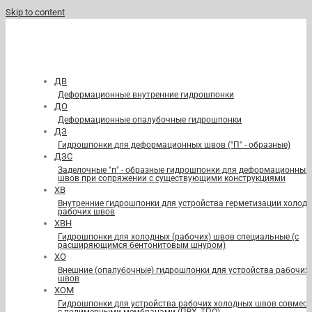
Skip to content
ДВ
Деформационные внутренние гидрошпонки
ДО
Деформационные опалубочные гидрошпонки
ДЗ
Гидрошпонки для деформационных швов ("П" - образные)
ДЗС
Заделочные "п" - образные гидрошпонки для деформационных
швов при сопряжении с существующими конструкциями
ХВ
Внутренние гидрошпонки для устройства герметизации холод
рабочих швов
ХВН
Гидрошпонки для холодных (рабочих) швов специальные (с
расширяющимся бентонитовым шнуром)
ХО
Внешние (опалубочные) гидрошпонки для устройства рабочих
швов
ХОМ
Гидрошпонки для устройства рабочих холодных швов совмест