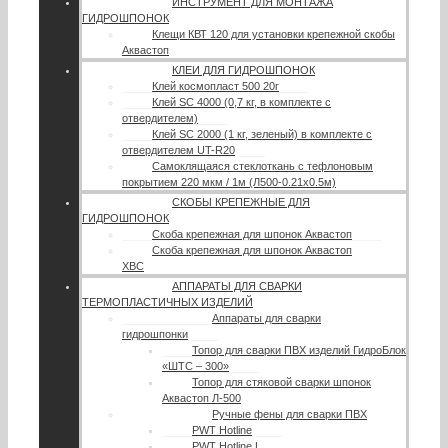
ИНСТРУМЕНТ ДЛЯ МОНТАЖА
ГИДРОШПОНОК
Клещи КВТ 120 для установки крепежной скобы
Аквастоп
КЛЕИ ДЛЯ ГИДРОШПОНОК
Клей космопласт 500 20г
Клей SC 4000 (0,7 кг, в комплекте с
отвердителем)
Клей SC 2000 (1 кг, зеленый) в комплекте с
отвердителем UT-R20
Самоклящаяся стеклоткань с тефлоновым
покрытием 220 мкм / 1м (Л500-0.21х0.5м)
СКОБЫ КРЕПЕЖНЫЕ ДЛЯ
ГИДРОШПОНОК
Скоба крепежная для шпонок Аквастоп
Скоба крепежная для шпонок Аквастоп
ХВС
АППАРАТЫ ДЛЯ СВАРКИ
ТЕРМОПЛАСТИЧНЫХ ИЗДЕЛИЙ
Аппараты для сварки
гидрошпонки
Топор для сварки ПВХ изделий ГидроБлок
«ШТС – 300»
Топор для стяковой сварки шпонок
Аквастоп Л-500
Ручные фены для сварки ПВХ
PWT Hotline
PWT Hotline L