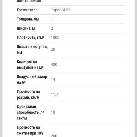
изготовления
Геотекстиль
Typar SF27
Толщина, мм
1
Ширина, м
2
Плотность, г/м²
1000
Высота выступов,
20
мм
Количество
400
выступов на м²
Воздушный зазор
14
на м²
Прочность на
11.7
разрыв, кН/м
Дренажная
способность, л/
10
сек*м
Прочность на
сжатие при 10%
200