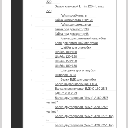
220
Замок клиновой L min 120 - L max
220
Гайки комбиплаты
Гайка комбиплата 120*120
Гайки для домкратов
Гайка под домкрат ф38
Гайка под домкрат ф48
Клины для ригельной опалубки
Клин для ригельной опалубки
Шайбы для опалубки
Шайба 100*100
Шайба 120*120
Шайба 150*150
Шайба 180*180
Шкворень для опалубки
Шкворень 0.37
Балки БДК для опалубки
Барка выравнивающая 1 п.м.
Балка строительная БДК-С 160 25/3
БДК-С 200 25/3
Балка двутавровая (бимс) А160 25/3
variant *
Балка двутавровая (бимс) А200 25/3
variant *
Балка двутавровая (бимс) А200 27/3 top
**
Балка двутавровая (бимс) A200 25/3 top