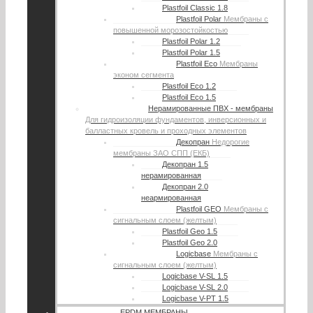
Plastfoil Classic 1.8
Plastfoil Polar
Мембраны с
повышенной морозостойкостью
Plastfoil Polar 1.2
Plastfoil Polar 1.5
Plastfoil Eco
Мембраны
эконом сегмента
Plastfoil Eco 1.2
Plastfoil Eco 1.5
Нерамированные ПВХ - мембраны
Для гидроизоляции фундаментов, инверсионных и
балластных кровель и проходных элементов
Декопран
Недорогие
мембраны ЗАО СПП (ЕКБ)
Декопран 1.5
нерамированная
Декопран 2.0
неармированная
Plastfoil GEO
Мембраны с
сигнальным слоем (желтым)
Plastfoil Geo 1.5
Plastfoil Geo 2.0
Logicbase
Мембраны с
сигнальным слоем (желтым)
Logicbase V-SL 1.5
Logicbase V-SL 2.0
Logicbase V-PT 1.5
EPDM МЕМБРАНЫ