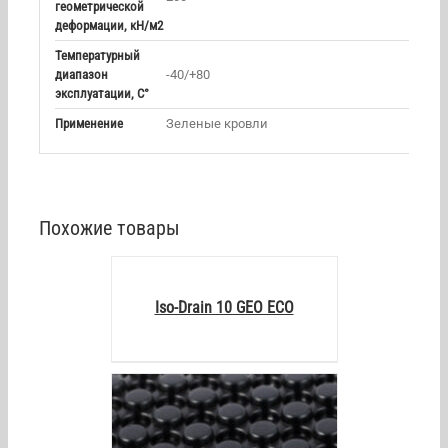
геометрической
деформации, кН/м2
Температурный
диапазон
-40/+80
эксплуатации, С°
Применение
Зеленые кровли
Похожие товары
DETAILS
Iso-Drain 10 GEO ECO