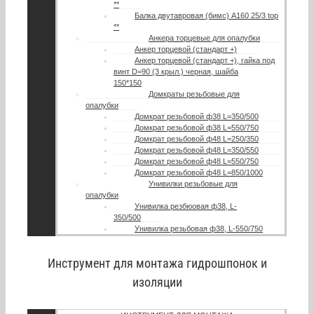
**
Балка двутавровая (бимс) A160 25/3 top
**
Анкера торцевые для опалубки
Анкер торцевой (стандарт +)
Анкер торцевой (стандарт +), гайка под
винт D=90 (3 крыл.) черная, шайба
150*150
Домкраты резьбовые для
опалубки
Домкрат резьбовой ф38 L=350/500
Домкрат резьбовой ф38 L=550/750
Домкрат резьбовой ф48 L=250/350
Домкрат резьбовой ф48 L=350/550
Домкрат резьбовой ф48 L=550/750
Домкрат резьбовой ф48 L=850/1000
Унивилки резьбовые для
опалубки
Унивилка резбюовая ф38, L-
350/500
Унивилка резьбовая ф38, L-550/750
Инструмент для монтажа гидрошпонок и
изоляции