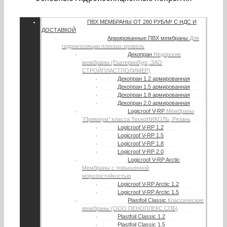
ПВХ МЕМБРАНЫ
ОТ 280 РУБ/М² С НДС И
ДОСТАВКОЙ
Армированные ПВХ мембраны
Для
гидроизоляции плоских кровель
Декопран
Недорогие
мембраны (Екатеринбург, ЗАО
СТРОЙПЛАСТПОЛИМЕР)
Декопран 1.2 армированная
Декопран 1.5 армированная
Декопран 1.8 армированная
Декопран 2.0 армированная
Logicroof V-RP
Мембраны
“Премиум” класса ТехноНИКОЛЬ, Рязань
Logicroof V-RP 1.2
Logicroof V-RP 1.5
Logicroof V-RP 1.8
Logicroof V-RP 2.0
Logicroof V-RP Arctic
Мембраны с повышенной
морозостойкостью
Logicroof V-RP Arctic 1.2
Logicroof V-RP Arctic 1.5
Plastfoil Classic
Классические
мембраны (ООО ПЕНОПЛЕКС СПБ)
Plastfoil Classic 1.2
Plastfoil Classic 1.5