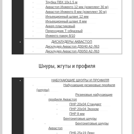
Трубка ПВХ 10х1.5 м
Аквастоп Инжекто 12 мм (комплект 30 м)
Аквастоп Инжекто 8 мм (комплект 30 м)
Инъекционный шланг 12 мм
Инъекционный шланг 8 мм
Анкер пластиковый
Переходник Т-образный
Инжекто пакер 8/10
ДИСКЛУДЕРЫ АКВАСТОП
Дисклудер Аквастоп Д30/40 А2-Л63
Дисклудер Аквастоп Д30/50 А2-Л63
Шнуры, жгуты и профиля
НАБУХАЮЩИЕ ШНУРЫ И ПРОФИЛЯ
Набухающие резиновые профиля
(шнуры)
Резиновые набухающие
профиля Аквастоп
ПНР 20х04 Стандарт
ПНР 20х04 Эконом
ПНР 8 мм
Бентонитовые шнуры
Бентонитовые шнуры
Аквастоп
ПНБ 25х19 Люкс