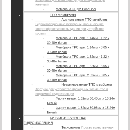
наличии)
Мембрана ЭПДМ PondLiner
ТПО МЕМБРАНЫ
Армированные ТПО мембраны
Гидроизоляционные мембраны, повышающие
энергоэффективность здания при устройстве
кровли
Мембрана TPO арм. 1.14мм - 1.22 х
30.48м белая
Мембрана TPO арм. 1.14мм - 3.05 х
30.48м белая
Мембрана TPO арм. 1.52мм - 1.22 х
30.48м белая
Мембрана TPO арм. 1.52мм - 3.05 х
30.48м белая
Мембрана TPO арм. 2,03мм - 3.05 х
30.48м белая
Неармированные ТПО мембраны
Фартуки для устройства проходных элементов и
подземной гидроизоляции
Фартук неарм. 1.52мм 30.48см х 15.24м
Белый
Фартук неарм. 1.52мм 60.96см х 15.24м
Белый
БИТУМНАЯ РУЛОННАЯ
ГИДРОИЗОЛЯЦИЯ
Технониколь
Просто единственная