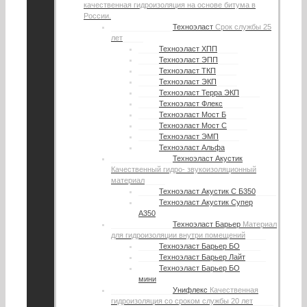
качественная гидроизоляция на основе битума в
России.
Техноэласт
Срок службы 25
лет
Техноэласт ХПП
Техноэласт ЭПП
Техноэласт ТКП
Техноэласт ЭКП
Техноэласт Терра ЭКП
Техноэласт Флекс
Техноэласт Мост Б
Техноэласт Мост С
Техноэласт ЭМП
Техноэласт Альфа
Техноэласт Акустик
Качественный гидро- звукоизоляционный
материал
Техноэласт Акустик С Б350
Техноэласт Акустик Супер
А350
Техноэласт Барьер
Материал
для гидроизоляции внутри помещений
Техноэласт Барьер БО
Техноэласт Барьер Лайт
Техноэласт Барьер БО
мини
Унифлекс
Качественная
гидроизоляция со сроком службы 20 лет