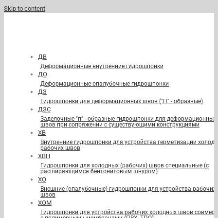
Skip to content
ДВ
Деформационные внутренние гидрошпонки
ДО
Деформационные опалубочные гидрошпонки
ДЗ
Гидрошпонки для деформационных швов ("П" - образные)
ДЗС
Заделочные "п" - образные гидрошпонки для деформационных
швов при сопряжении с существующими конструкциями
ХВ
Внутренние гидрошпонки для устройства герметизации холод
рабочих швов
ХВН
Гидрошпонки для холодных (рабочих) швов специальные (с
расширяющимся бентонитовым шнуром)
ХО
Внешние (опалубочные) гидрошпонки для устройства рабочих
швов
ХОМ
Гидрошпонки для устройства рабочих холодных швов совмест