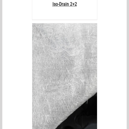
Iso-Drain 2+2
AILS