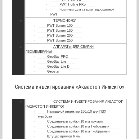
PWT Hotline PRo
Комплект для сварки гидрошпонок
PWT
ТЕРМОНОЖИ
PWT Stinger 100
PWT Stinger 150
PWT Stinger 200
PWT Stinger 250
АППАРАТЫ ДЛЯ СВАРКИ
ГЕОМЕМБРАНЫ
GeoStar PRO
GeoStar Lite
GeoStar Lite D
Geostar
Система инъектирования «Аквастоп Инжекто»
СИСТЕМА ИНЪЕКТИРОВАНИЯ АКВАСТОП
(АКВАСТОП ИНЖЕКТО)
Накладной инъектор 180х10 для ПВХ
мембран
Соединитель трубки 10 мм прямой
Соединитель трубки 10 мм Г-образный
Соединитель трубки 10 мм Т-образный
Штуцер прямой 6 мм