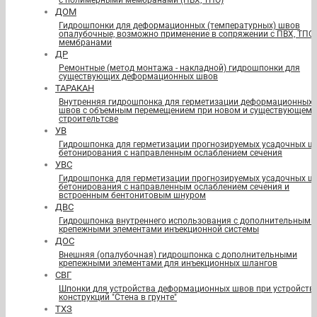
с полимерными мембранами (ПВХ, ТПО)
ДОМ
Гидрошпонки для деформационных (температурных) швов
опалубочные, возможно применение в сопряжении с ПВХ, ТПО
мембранами
ДР
Ремонтные (метод монтажа - накладной) гидрошпонки для
существующих деформационных швов
ТАРАКАН
Внутренняя гидрошпонка для герметизации деформационных
швов с объемным перемещением при новом и существующем
строительтсве
УВ
Гидрошпонка для герметизации прогнозируемых усадочных ш
бетонирования с направленным ослаблением сечения
УВС
Гидрошпонка для герметизации прогнозируемых усадочных ш
бетонирования с направленным ослаблением сечения и
встроенным бентонитовым шнуром
ДВС
Гидрошпонка внутреннего использования с дополнительными
крепежными элементами инъекционной системы
ДОС
Внешняя (опалубочная) гидрошпонка с дополнительными
крепежными элементами для инъекционных шлангов
СВГ
Шпонки для устройства деформационных швов при устройств
конструкций "Стена в грунте"
ТХЗ