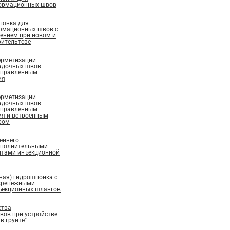
ормационных швов
понка для
рмационных швов с
ением при новом и
ительтсве
ерметизации
адочных швов
аправленным
ия
ерметизации
адочных швов
аправленным
ия и встроенным
ром
еннего
ополнительными
нтами инъекционной
ная) гидрошпонка с
крепежными
ъекционных шлангов
ства
ов при устройстве
в грунте"