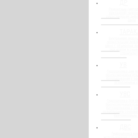
ДР
Ремонтные (метод
накладной) гидро
существующих деф
швов
ТАРАК
Внутренняя гидро
герметизации деф
швов с объемным п
при новом и сущ
строительт
УВ
Гидрошпонка для г
прогнозируемых уса
бетонирования с н
ослаблением 
УВС
Гидрошпонка для г
прогнозируемых уса
бетонирования с н
ослаблением сечения
бентонитовым
ДВС
Гидрошпонка вну
использования с до