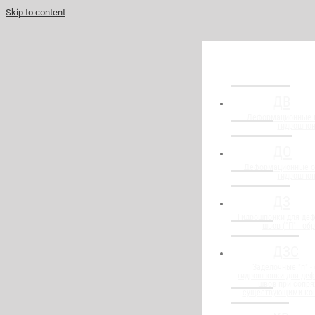
Skip to content
ДВ
Деформационные 
гидрошпо
ДО
Деформационные о
гидрошпо
ДЗ
Гидрошпонки для де
швов ("П" - об
ДЗС
Заделочные "п" -
гидрошпонки для де
швов при сопря
существующими ко