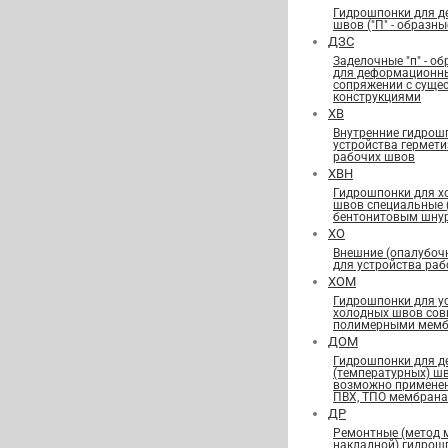
Гидрошпонки для 
швов ("П" - образны
ДЗС
Заделочные "п" - о
для деформационн
сопряжении с сущ
конструкциями
ХВ
Внутренние гидрош
устройства гермет
рабочих швов
ХВН
Гидрошпонки для х
швов специальные
бентонитовым шну
ХО
Внешние (опалубоч
для устройства ра
ХОМ
Гидрошпонки для у
холодных швов сов
полимерными мемб
ДОМ
Гидрошпонки для 
(температурных) ш
возможно применен
ПВХ, ТПО мембран
ДР
Ремонтные (метод 
накладной) гидрош