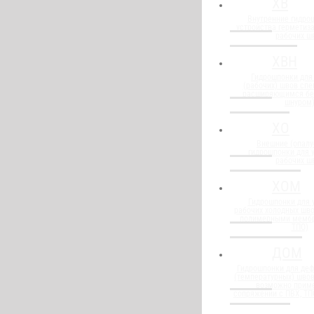
ХВ
Внутренние гидро
устройства герметиз
рабочих ш
ХВН
Гидрошпонки для
(рабочих) швов спе
расширяющимся бе
шнуром
ХО
Внешние (опалу
гидрошпонки для 
рабочих ш
ХОМ
Гидрошпонки для 
рабочих холодных шво
полимерными мембр
ТПО)
ДОМ
Гидрошпонки для де
(температурных) швов
возможно прим
сопряжении с ПВХ, Т