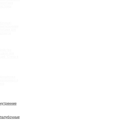
ементами
системы
бочная)
олнительными
ентами для
шлангов
ройства
 швов при
ций "Стена в
идрошпонки
мационных и
вов
нутренние
палубочные