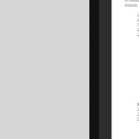
кровель
Н
(
“
Р