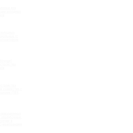
шпонки для
ации холодных
вов
 холодных
циальные (с
нтонитовым
)
бочные)
устройства
вов
устройства
в совместно с
анами (ПВХ,
формационных
 опалубочные,
енение в
ПО мембранами