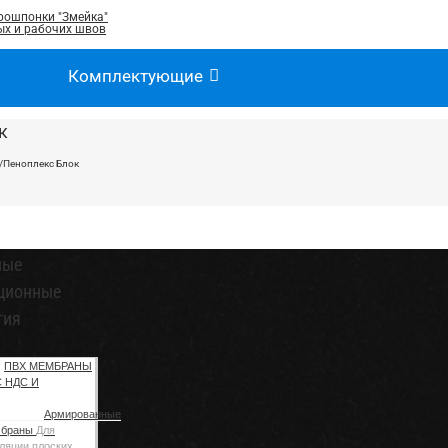
рошпонки "Змейка"
х и рабочих швов
Комплектующие
к
/
Пеноплекс Блок
ные
ционные
тия
ПВХ МЕМБРАНЫ
С НДС И
Армированные
мбраны
Для
ляции плоских