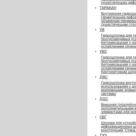
существующих деф
ТАРАКАН
Внутренняя гидрош
герметизации дефо
объемным перемещ
существующем стро
УВ
Гидрошпонка для г
прогнозируемых ус
бетонирования с н
ослаблением сечен
УВС
Гидрошпонка для г
прогнозируемых ус
бетонирования с н
ослаблением сечен
бентонитовым шну
ДВС
Гидрошпонка внутр
использования с д
крепежными элеме
системы
ДОС
Внешняя (опалубоч
дополнительными 
элементами для ин
СВГ
Шпонки для устрой
деформационных шв
конструкций "Стена 
ТХЗ