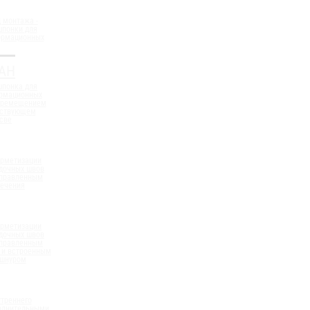
 монтажа -
шпонки для
ормационных
АН
шпонка для
ормационных
еремещением
ествующем
све
ерметизации
дочных швов
аправленным
сечения
ерметизации
дочных швов
аправленным
 и встроенным
 шнуром
треннего
полнительными