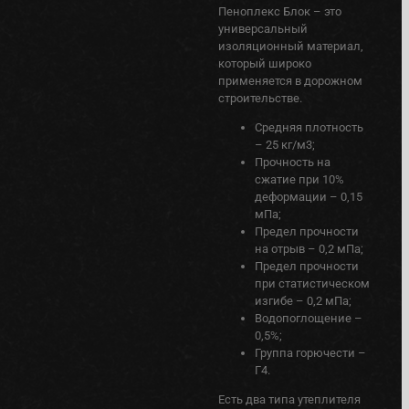
Пеноплекс Блок – это
универсальный
изоляционный материал,
который широко
применяется в дорожном
строительстве.
Средняя плотность
– 25 кг/м3;
Прочность на
сжатие при 10%
деформации – 0,15
мПа;
Предел прочности
на отрыв – 0,2 мПа;
Предел прочности
при статистическом
изгибе – 0,2 мПа;
Водопоглощение –
0,5%;
Группа горючести –
Г4.
Есть два типа утеплителя