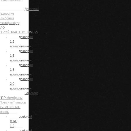
Декопран
едорогие
мембраны
Екатеринбург,
ЗАО
СТРОЙПЛАСТПОЛИМЕР)
Декопран
1.2
армированная
Декопран
1.5
армированная
Декопран
1.8
армированная
Декопран
2.0
армированная
Logicroof
V-RP
Мембраны
Премиум” класса
ТехноНИКОЛЬ,
язань
Logicroof
V-RP
1.2
Logicroof