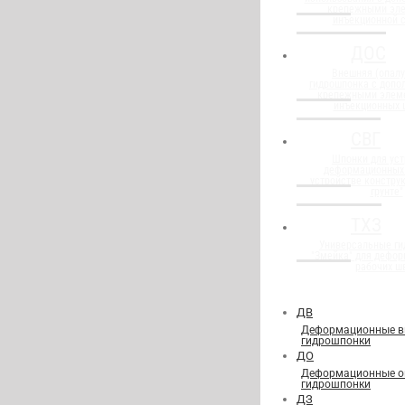
крепежными эл
инъекционной 
ДОС
Внешняя (опалу
гидрошпонка с доп
крепежными элем
инъекционных 
СВГ
Шпонки для уст
деформационных
устройстве конструк
грунте"
ТХЗ
Универсальные г
"Змейка" для дефор
рабочих ш
ДВ
Деформационные в
гидрошпонки
ДО
Деформационные о
гидрошпонки
ДЗ