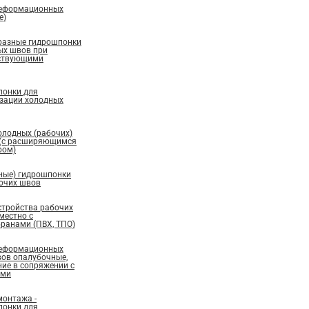
деформационных
е)
бразные гидрошпонки
ых швов при
ествующими
понки для
изации холодных
олодных (рабочих)
 (с расширяющимся
ром)
ные) гидрошпонки
бочих швов
стройства рабочих
местно с
ранами (ПВХ, ТПО)
деформационных
вов опалубочные,
ие в сопряжении с
ами
монтажа -
понки для