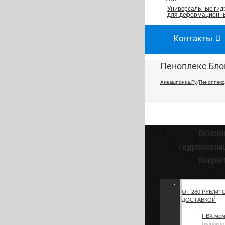
Универсальные гид
для деформационны
Контакты
Пеноплекс Бло
Аквашпонка.Ру
/
Пеноплекс
Основ
гидроизоля
покры
ОТ 280 РУБ/М² 
ДОСТАВКОЙ
ПВХ ме
гидроизо