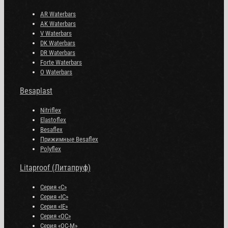
AR Waterbars
AK Waterbars
V Waterbars
DK Waterbars
DR Waterbars
Forte Waterbars
O Waterbars
Besaplast
Nitriflex
Elastoflex
Besaflex
Прижимные Besaflex
Polyflex
Litaproof (Литапруф)
Серия «С»
Серия «IC»
Серия «IE»
Серия «OC»
Серия «OC-M»