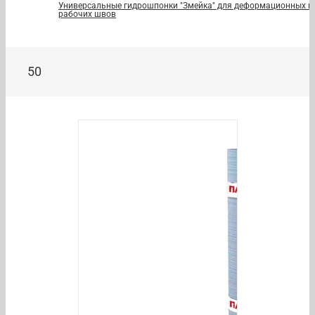
Универсальные гидрошпонки "Змейка" для деформационных и
рабочих швов
50
AILS