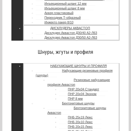
Инъекционный шланг 12 мм
Инъекционный шланг 8 мм
Анкер пластиковый
Переходник Т-образный
Инжекто пакер 8/10
ДИСКЛУДЕРЫ АКВАСТОП
Дисклудер Аквастоп Д30/40 А2-Л63
Дисклудер Аквастоп Д30/50 А2-Л63
Шнуры, жгуты и профиля
НАБУХАЮЩИЕ ШНУРЫ И ПРОФИЛЯ
Набухающие резиновые профиля
(шнуры)
Резиновые набухающие
профиля Аквастоп
ПНР 20х04 Стандарт
ПНР 20х04 Эконом
ПНР 8 мм
Бентонитовые шнуры
Бентонитовые шнуры
Аквастоп
ПНБ 25х19 Люкс
ПНБ 20х10 Люкс
ПНБ 20х15 Люкс