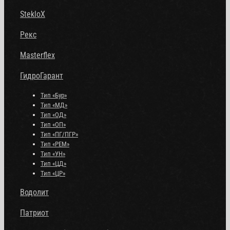
StekloX
Рекс
Masterflex
ГидроГарант
Тип «Бур»
Тип «МД»
Тип «ОД»
Тип «ОП»
Тип «ПГ/ПГР»
Тип «РЕМ»
Тип «УН»
Тип «ЦД»
Тип «ЦР»
Водолит
Патриот