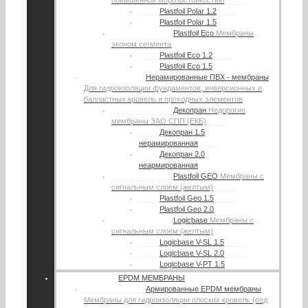
повышенной морозостойкостью
Plastfoil Polar 1.2
Plastfoil Polar 1.5
Plastfoil Eco
Мембраны
эконом сегмента
Plastfoil Eco 1.2
Plastfoil Eco 1.5
Нерамированные ПВХ - мембраны
Для гидроизоляции фундаментов, инверсионных и
балластных кровель и проходных элементов
Декопран
Недорогие
мембраны ЗАО СПП (ЕКБ)
Декопран 1.5
нерамированная
Декопран 2.0
неармированная
Plastfoil GEO
Мембраны с
сигнальным слоем (желтым)
Plastfoil Geo 1.5
Plastfoil Geo 2.0
Logicbase
Мембраны с
сигнальным слоем (желтым)
Logicbase V-SL 1.5
Logicbase V-SL 2.0
Logicbase V-PT 1.5
EPDM МЕМБРАНЫ
Армированные EPDM мембраны
Мембраны для гидроизоляции плоских кровель (под