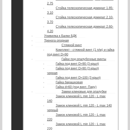
2.75
Стойка телескопическая домкрат 1.85-
3.10
Стойка телескопическая домкрат 2.10-
3.70
Стойка телескопическая домкрат 2.60-
4.20
Унивилка к Балке БДК
Тренога опорная
Стяжной винт
Комплект - стяжной винт (1 п/м) и гайка
под винт D=90
Гайки под опалубочные винты
Гайка под винт D=90 (3 крыл)
Гайка под винт D=90 (3 крыл)
черная
Гайка под винт D=100 (3 крыл)
Гайка барашковая
Гайка d=60 (под винт. Пару)
Замки клиновые для опалубки
Замок клиновой L min 120 - L max
140
Замок клиновой L min 120 - L max 140
черный
Замок клиновой L min 120 - L max
220
Замок клиновой L min 120 - L max
220