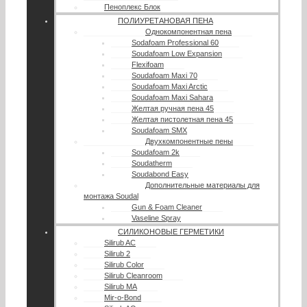
Пеноплекс Блок
ПОЛИУРЕТАНОВАЯ ПЕНА
Однокомпонентная пена
Sodafoam Professional 60
Soudafoam Low Expansion
Flexifoam
Soudafoam Maxi 70
Soudafoam Maxi Arctic
Soudafoam Maxi Sahara
Желтая ручная пена 45
Желтая пистолетная пена 45
Soudafoam SMX
Двухкомпонентные пены
Soudafoam 2k
Soudatherm
Soudabond Easy
Дополнительные материалы для
монтажа Soudal
Gun & Foam Cleaner
Vaseline Spray
СИЛИКОНОВЫЕ ГЕРМЕТИКИ
Silirub AC
Silirub 2
Silirub Color
Silirub Cleanroom
Silirub MA
Mir-o-Bond