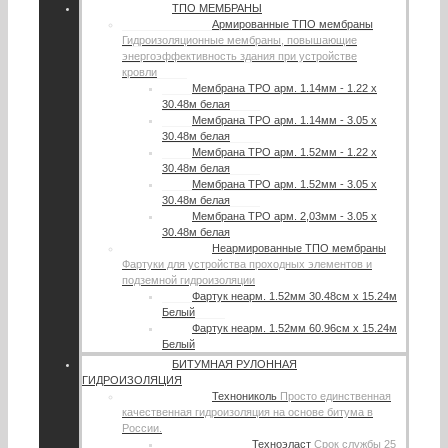
ТПО МЕМБРАНЫ
Армированные ТПО мембраны
Гидроизоляционные мембраны, повышающие
энергоэффективность здания при устройстве
кровли
Мембрана TPO арм. 1.14мм - 1.22 х
30.48м белая
Мембрана TPO арм. 1.14мм - 3.05 х
30.48м белая
Мембрана TPO арм. 1.52мм - 1.22 х
30.48м белая
Мембрана TPO арм. 1.52мм - 3.05 х
30.48м белая
Мембрана TPO арм. 2,03мм - 3.05 х
30.48м белая
Неармированные ТПО мембраны
Фартуки для устройства проходных элементов и
подземной гидроизоляции
Фартук неарм. 1.52мм 30.48см х 15.24м
Белый
Фартук неарм. 1.52мм 60.96см х 15.24м
Белый
БИТУМНАЯ РУЛОННАЯ
ГИДРОИЗОЛЯЦИЯ
Технониколь
Просто единственная
качественная гидроизоляция на основе битума в
России.
Техноэласт
Срок службы 25