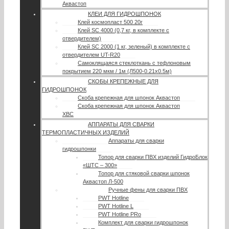
Аквастоп
КЛЕИ ДЛЯ ГИДРОШПОНОК
Клей космопласт 500 20г
Клей SC 4000 (0,7 кг, в комплекте с
отвердителем)
Клей SC 2000 (1 кг, зеленый) в комплекте с
отвердителем UT-R20
Самоклящаяся стеклоткань с тефлоновым
покрытием 220 мкм / 1м (Л500-0.21х0.5м)
СКОБЫ КРЕПЕЖНЫЕ ДЛЯ
ГИДРОШПОНОК
Скоба крепежная для шпонок Аквастоп
Скоба крепежная для шпонок Аквастоп
ХВС
АППАРАТЫ ДЛЯ СВАРКИ
ТЕРМОПЛАСТИЧНЫХ ИЗДЕЛИЙ
Аппараты для сварки
гидрошпонки
Топор для сварки ПВХ изделий ГидроБлок
«ШТС – 300»
Топор для стяковой сварки шпонок
Аквастоп Л-500
Ручные фены для сварки ПВХ
PWT Hotline
PWT Hotline L
PWT Hotline PRo
Комплект для сварки гидрошпонок