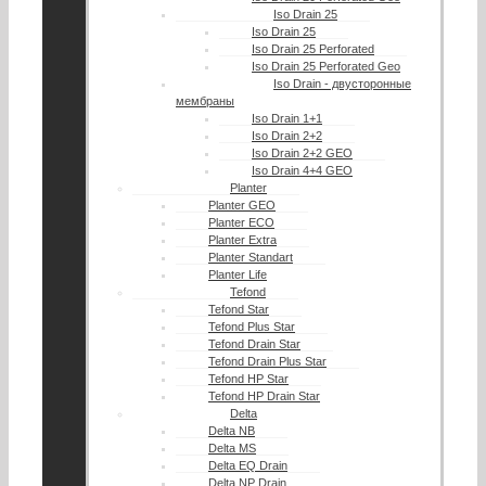
Iso Drain 25
Iso Drain 25
Iso Drain 25 Perforated
Iso Drain 25 Perforated Geo
Iso Drain - двусторонные
мембраны
Iso Drain 1+1
Iso Drain 2+2
Iso Drain 2+2 GEO
Iso Drain 4+4 GEO
Planter
Planter GEO
Planter ECO
Planter Extra
Planter Standart
Planter Life
Tefond
Tefond Star
Tefond Plus Star
Tefond Drain Star
Tefond Drain Plus Star
Tefond HP Star
Tefond HP Drain Star
Delta
Delta NB
Delta MS
Delta EQ Drain
Delta NP Drain