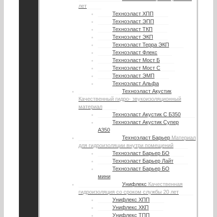
лет
Техноэласт ХПП
Техноэласт ЭПП
Техноэласт ТКП
Техноэласт ЭКП
Техноэласт Терра ЭКП
Техноэласт Флекс
Техноэласт Мост Б
Техноэласт Мост С
Техноэласт ЭМП
Техноэласт Альфа
Техноэласт Акустик
Качественный гидро- звукоизоляционный
материал
Техноэласт Акустик С Б350
Техноэласт Акустик Супер
А350
Техноэласт Барьер
Материал
для гидроизоляции внутри помещений
Техноэласт Барьер БО
Техноэласт Барьер Лайт
Техноэласт Барьер БО
мини
Унифлекс
Качественная
гидроизоляция со сроком службы 20 лет
Унифлекс ХПП
Унифлекс ХКП
Унифлекс ТПП