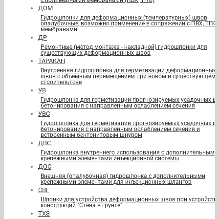
с полимерными мембранами (ПВХ, ТПО)
ДОМ
Гидрошпонки для деформационных (температурных) швов
опалубочные, возможно применение в сопряжении с ПВХ, ТПО
мембранами
ДР
Ремонтные (метод монтажа - накладной) гидрошпонки для
существующих деформационных швов
ТАРАКАН
Внутренняя гидрошпонка для герметизации деформационных
швов с объемным перемещением при новом и существующем
строительтсве
УВ
Гидрошпонка для герметизации прогнозируемых усадочных ш
бетонирования с направленным ослаблением сечения
УВС
Гидрошпонка для герметизации прогнозируемых усадочных ш
бетонирования с направленным ослаблением сечения и
встроенным бентонитовым шнуром
ДВС
Гидрошпонка внутреннего использования с дополнительными
крепежными элементами инъекционной системы
ДОС
Внешняя (опалубочная) гидрошпонка с дополнительными
крепежными элементами для инъекционных шлангов
СВГ
Шпонки для устройства деформационных швов при устройств
конструкций "Стена в грунте"
ТХЗ