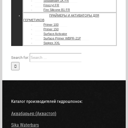
Soudafoam 1K FR
Firecryl FR
Fire Silicone B1 FR
ПРАЙМЕРЫ И АКТИВАТОРЫ ДЛЯ
ГЕРМЕТИКОВ
Primer 100
Primer 150
Surface Activator
Surface Primer WBPR-21P
Swipex XXL
Search for:
Каталог производителей гидрошпонок:
Аквабарьер
(
Аквастоп
)
Sika Waterbars