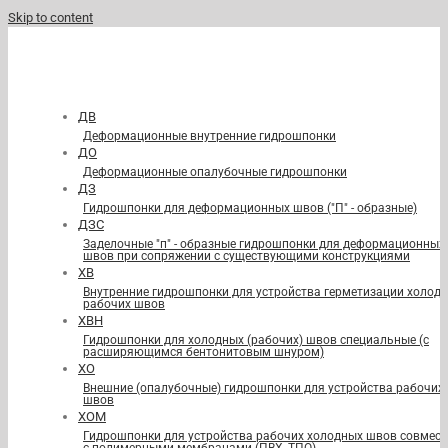
Skip to content
ДВ
Деформационные внутренние гидрошпонки
ДО
Деформационные опалубочные гидрошпонки
ДЗ
Гидрошпонки для деформационных швов ("П" - образные)
ДЗС
Заделочные "п" - образные гидрошпонки для деформационных
швов при сопряжении с существующими конструкциями
ХВ
Внутренние гидрошпонки для устройства герметизации холод
рабочих швов
ХВН
Гидрошпонки для холодных (рабочих) швов специальные (с
расширяющимся бентонитовым шнуром)
ХО
Внешние (опалубочные) гидрошпонки для устройства рабочих
швов
ХОМ
Гидрошпонки для устройства рабочих холодных швов совмест