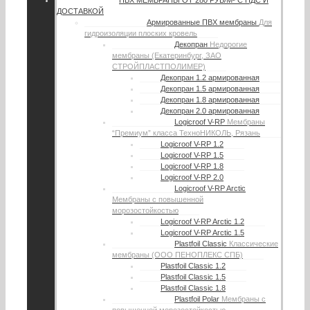
ПВХ МЕМБРАНЫ
ОТ 280 РУБ/М² С НДС И
ДОСТАВКОЙ
Армированные ПВХ мембраны
Для
гидроизоляции плоских кровель
Декопран
Недорогие
мембраны (Екатеринбург, ЗАО
СТРОЙПЛАСТПОЛИМЕР)
Декопран 1.2 армированная
Декопран 1.5 армированная
Декопран 1.8 армированная
Декопран 2.0 армированная
Logicroof V-RP
Мембраны
“Премиум” класса ТехноНИКОЛЬ, Рязань
Logicroof V-RP 1.2
Logicroof V-RP 1.5
Logicroof V-RP 1.8
Logicroof V-RP 2.0
Logicroof V-RP Arctic
Мембраны с повышенной
морозостойкостью
Logicroof V-RP Arctic 1.2
Logicroof V-RP Arctic 1.5
Plastfoil Classic
Классические
мембраны (ООО ПЕНОПЛЕКС СПБ)
Plastfoil Classic 1.2
Plastfoil Classic 1.5
Plastfoil Classic 1.8
Plastfoil Polar
Мембраны с