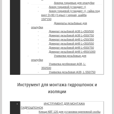
Анкера торцевые для опалубки
Анкер торцевой (стандарт +)
Анкер торцевой (стандарт +), гайка под
винт D=90 (3 крыл.) черная, шайба
150*150
Домкраты резьбовые для
опалубки
Домкрат резьбовой ф38 L=350/500
Домкрат резьбовой ф38 L=550/750
Домкрат резьбовой ф48 L=250/350
Домкрат резьбовой ф48 L=350/550
Домкрат резьбовой ф48 L=550/750
Домкрат резьбовой ф48 L=850/1000
Унивилки резьбовые для
опалубки
Унивилка резбюовая ф38, L-
350/500
Унивилка резьбовая ф38, L-550/750
Инструмент для монтажа гидрошпонок и
изоляции
ИНСТРУМЕНТ ДЛЯ МОНТАЖА
ГИДРОШПОНОК
Клещи КВТ 120 для установки крепежной скобы