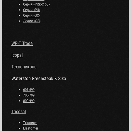
Серия «PRK-C 60»
Серия «PU»
Серия «UC»
Серия «OE»
WP-T Trade
Icopal
Технониколь
Waterstop Greensteak & Sika
601-699
700-799
800-999
Tricosal
Tricomer
Elastomer