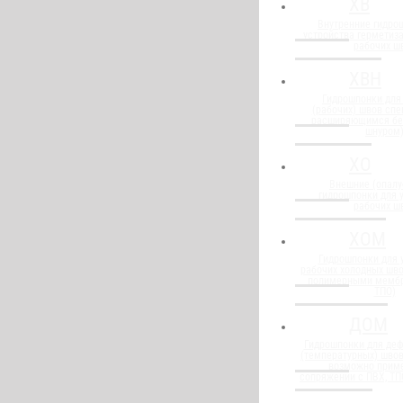
ХВ
Внутренние гидро
устройства герметиз
рабочих ш
ХВН
Гидрошпонки для
(рабочих) швов спе
расширяющимся бе
шнуром
ХО
Внешние (опалу
гидрошпонки для 
рабочих ш
ХОМ
Гидрошпонки для 
рабочих холодных шво
полимерными мембр
ТПО)
ДОМ
Гидрошпонки для де
(температурных) швов
возможно прим
сопряжении с ПВХ, Т