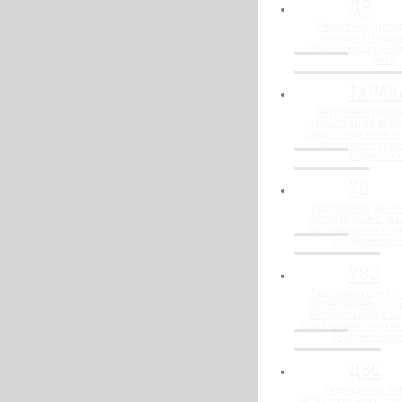
ДР
Ремонтные (метод
накладной) гидро
существующих деф
швов
ТАРАК
Внутренняя гидро
герметизации деф
швов с объемным п
при новом и сущ
строительт
УВ
Гидрошпонка для г
прогнозируемых уса
бетонирования с н
ослаблением 
УВС
Гидрошпонка для г
прогнозируемых уса
бетонирования с н
ослаблением сечения
бентонитовым
ДВС
Гидрошпонка вну
использования с до