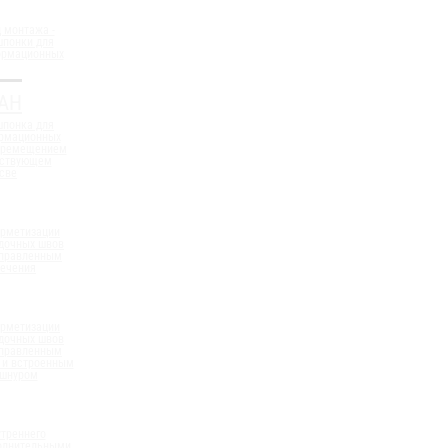
 монтажа -
шпонки для
ормационных
АН
шпонка для
ормационных
еремещением
ествующем
све
ерметизации
дочных швов
аправленным
сечения
ерметизации
дочных швов
аправленным
 и встроенным
 шнуром
треннего
полнительными