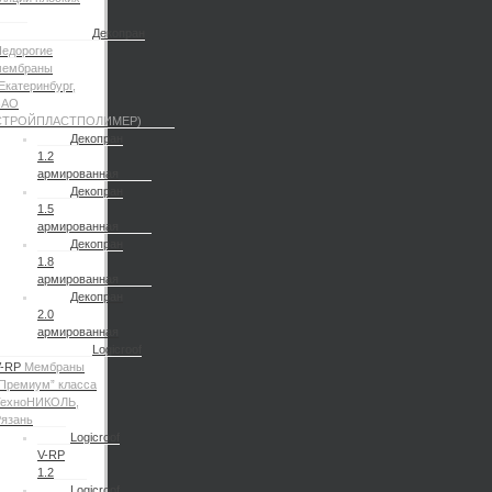
Декопран
едорогие
мембраны
Екатеринбург,
ЗАО
СТРОЙПЛАСТПОЛИМЕР)
Декопран
1.2
армированная
Декопран
1.5
армированная
Декопран
1.8
армированная
Декопран
2.0
армированная
Logicroof
V-RP
Мембраны
Премиум” класса
ТехноНИКОЛЬ,
язань
Logicroof
V-RP
1.2
Logicroof