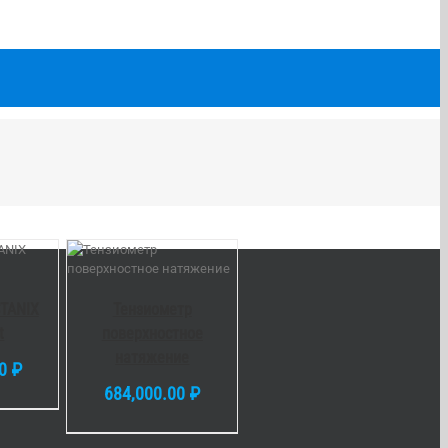
У
/
LS
STANIX
Тензиометр
t
поверхностное
натяжение
00
₽
684,000.00
₽