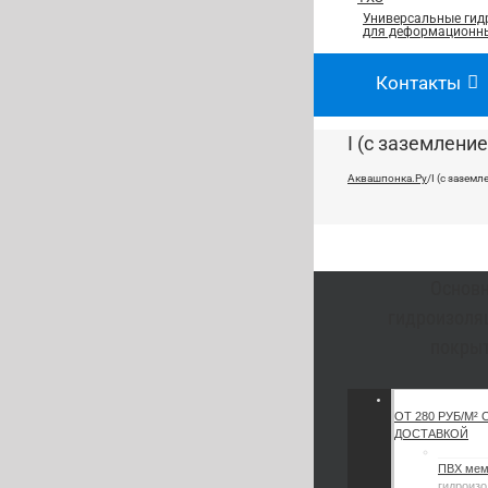
Универсальные гид
для деформационны
Контакты
I (с заземлени
Аквашпонка.Ру
/
I (с заземл
Основ
гидроизоля
покры
ОТ 280 РУБ/М² 
ДОСТАВКОЙ
ПВХ ме
гидроизо