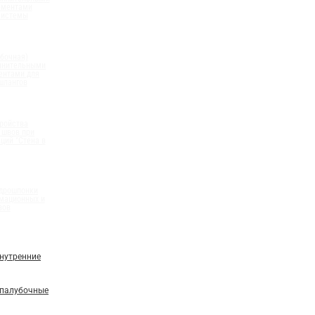
ементами
системы
бочная)
олнительными
ентами для
шлангов
ройства
 швов при
ций "Стена в
идрошпонки
мационных и
вов
нутренние
палубочные