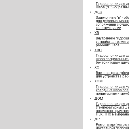
Гидрошпонки для 
швов ("П" - образны
ДЗС
Заделочные "п" - о
для деформационн
сопряжении с сущ
конструкциями
ХВ
Внутренние гидрош
устройства гермет
рабочих швов
ХВН
Гидрошпонки для х
швов специальные
бентонитовым шну
ХО
Внешние (опалубоч
для устройства ра
ХОМ
Гидрошпонки для у
холодных швов сов
полимерными мемб
ДОМ
Гидрошпонки для 
(температурных) ш
возможно применен
ПВХ, ТПО мембран
ДР
Ремонтные (метод 
накладной) гидрош