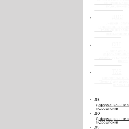
крепежными эл
инъекционной 
ДОС
Внешняя (опалу
гидрошпонка с доп
крепежными элем
инъекционных 
СВГ
Шпонки для уст
деформационных
устройстве конструк
грунте"
ТХЗ
Универсальные г
"Змейка" для дефор
рабочих ш
ДВ
Деформационные в
гидрошпонки
ДО
Деформационные о
гидрошпонки
ДЗ