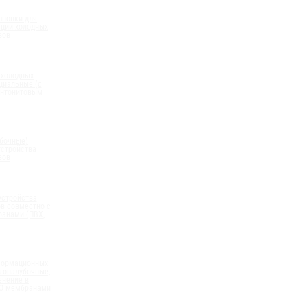
шпонки для
ации холодных
вов
 холодных
циальные (с
нтонитовым
)
бочные)
устройства
вов
устройства
в совместно с
анами (ПВХ,
формационных
 опалубочные,
енение в
ПО мембранами