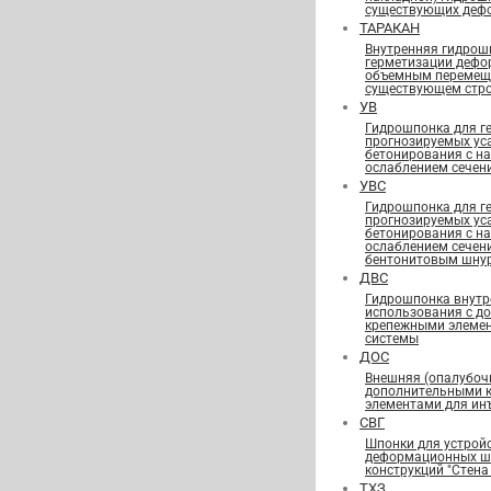
существующих деф
ТАРАКАН
Внутренняя гидрош
герметизации дефо
объемным перемещ
существующем стро
УВ
Гидрошпонка для г
прогнозируемых ус
бетонирования с н
ослаблением сечен
УВС
Гидрошпонка для г
прогнозируемых ус
бетонирования с н
ослаблением сечен
бентонитовым шну
ДВС
Гидрошпонка внутр
использования с д
крепежными элеме
системы
ДОС
Внешняя (опалубоч
дополнительными 
элементами для ин
СВГ
Шпонки для устрой
деформационных шв
конструкций "Стена 
ТХЗ