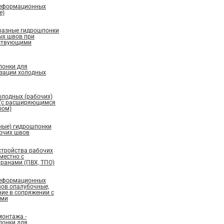
деформационных
е)
бразные гидрошпонки
ых швов при
ествующими
понки для
изации холодных
олодных (рабочих)
 (с расширяющимся
ром)
ные) гидрошпонки
бочих швов
стройства рабочих
местно с
ранами (ПВХ, ТПО)
деформационных
вов опалубочные,
ие в сопряжении с
ами
монтажа -
понки для