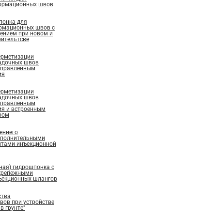
ормационных швов
понка для
рмационных швов с
ением при новом и
ительтсве
ерметизации
адочных швов
аправленным
ия
ерметизации
адочных швов
аправленным
ия и встроенным
ром
еннего
ополнительными
нтами инъекционной
ная) гидрошпонка с
крепежными
ъекционных шлангов
ства
ов при устройстве
в грунте"