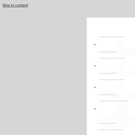
Skip to content
ДВ
Деформационные 
гидрошпо
ДО
Деформационные о
гидрошпо
ДЗ
Гидрошпонки для де
швов ("П" - об
ДЗС
Заделочные "п" -
гидрошпонки для де
швов при сопря
существующими ко