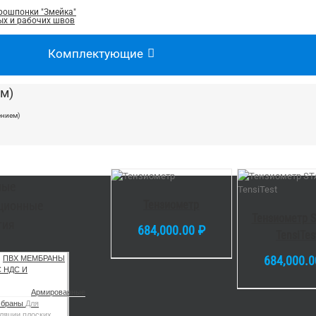
рошпонки "Змейка"
х и рабочих швов
Комплектующие
ем)
ением)
В
КОРЗИНУ
В КОРЗИНУ
/
В КОРЗИН
ные
/
DETAILS
DETAI
DETAILS
Тензиометр
ционные
Тензиометр 
тия
684,000.00
₽
TensiTes
684,000.
ПВХ МЕМБРАНЫ
С НДС И
Армированные
мбраны
Для
ляции плоских