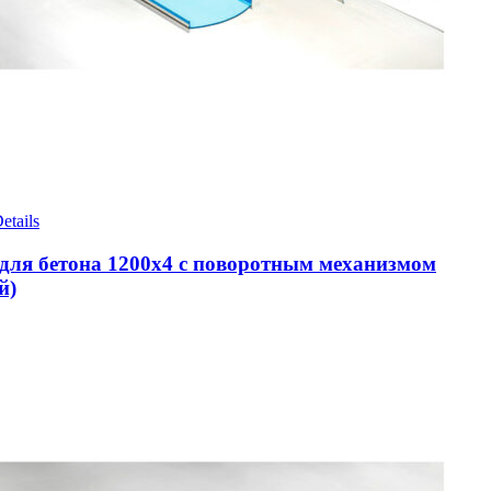
etails
для бетона 1200х4 с поворотным механизмом
й)