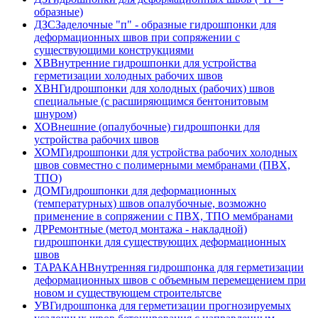
образные)
ДЗС
Заделочные "п" - образные гидрошпонки для
деформационных швов при сопряжении с
существующими конструкциями
ХВ
Внутренние гидрошпонки для устройства
герметизации холодных рабочих швов
ХВН
Гидрошпонки для холодных (рабочих) швов
специальные (с расширяющимся бентонитовым
шнуром)
ХО
Внешние (опалубочные) гидрошпонки для
устройства рабочих швов
ХОМ
Гидрошпонки для устройства рабочих холодных
швов совместно с полимерными мембранами (ПВХ,
ТПО)
ДОМ
Гидрошпонки для деформационных
(температурных) швов опалубочные, возможно
применение в сопряжении с ПВХ, ТПО мембранами
ДР
Ремонтные (метод монтажа - накладной)
гидрошпонки для существующих деформационных
швов
ТАРАКАН
Внутренняя гидрошпонка для герметизации
деформационных швов с объемным перемещением при
новом и существующем строительтсве
УВ
Гидрошпонка для герметизации прогнозируемых