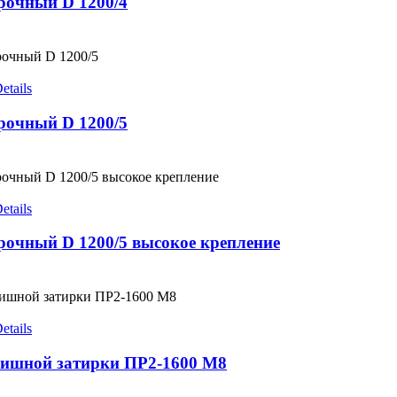
рочный D 1200/4
etails
рочный D 1200/5
etails
рочный D 1200/5 высокое крепление
etails
ишной затирки ПР2-1600 М8