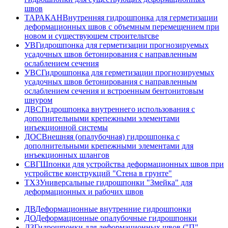
швов
ТАРАКАН
Внутренняя гидрошпонка для герметизации
деформационных швов с объемным перемещением при
новом и существующем строительтсве
УВ
Гидрошпонка для герметизации прогнозируемых
усадочных швов бетонирования с направленным
ослаблением сечения
УВС
Гидрошпонка для герметизации прогнозируемых
усадочных швов бетонирования с направленным
ослаблением сечения и встроенным бентонитовым
шнуром
ДВС
Гидрошпонка внутреннего использования с
дополнительными крепежными элементами
инъекционной системы
ДОС
Внешняя (опалубочная) гидрошпонка с
дополнительными крепежными элементами для
инъекционных шлангов
СВГ
Шпонки для устройства деформационных швов при
устройстве конструкций "Стена в грунте"
ТХЗ
Универсальные гидрошпонки "Змейка" для
деформационных и рабочих швов
ДВ
Деформационные внутренние гидрошпонки
ДО
Деформационные опалубочные гидрошпонки
ДЗ
Гидрошпонки для деформационных швов ("П" -