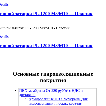
etails
ишной затирки PL-1200 M8/М10 — Пластик
etails
ишной затирки PL-1200 M8/М10 — Пластик
Основные гидроизоляционные
покрытия
ПВХ мембраны
От 280 руб/м² с НДС и
доставкой
Армированные ПВХ мембраны
Для
гидроизоляции плоских кровель