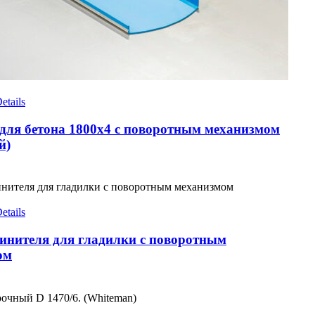
etails
для бетона 1800х4 с поворотным механизмом
й)
etails
инителя для гладилки с поворотным
ом