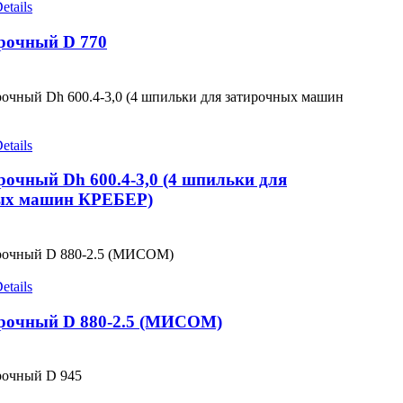
etails
рочный D 770
etails
рочный Dh 600.4-3,0 (4 шпильки для
ых машин КРЕБЕР)
etails
ирочный D 880-2.5 (МИСОМ)