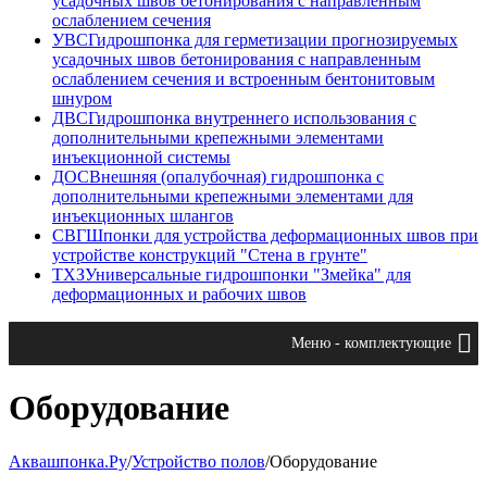
усадочных швов бетонирования с направленным
ослаблением сечения
УВС
Гидрошпонка для герметизации прогнозируемых
усадочных швов бетонирования с направленным
ослаблением сечения и встроенным бентонитовым
шнуром
ДВС
Гидрошпонка внутреннего использования с
дополнительными крепежными элементами
инъекционной системы
ДОС
Внешняя (опалубочная) гидрошпонка с
дополнительными крепежными элементами для
инъекционных шлангов
СВГ
Шпонки для устройства деформационных швов при
устройстве конструкций "Стена в грунте"
ТХЗ
Универсальные гидрошпонки "Змейка" для
деформационных и рабочих швов
Меню - комплектующие
Оборудование
Аквашпонка.Ру
/
Устройство полов
/
Оборудование