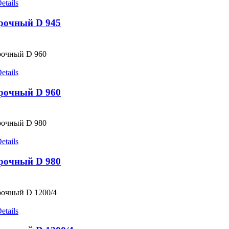
etails
рочный D 945
etails
рочный D 960
etails
рочный D 980
etails