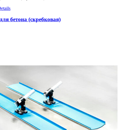
etails
для бетона (скребковая)