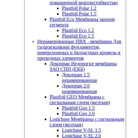
повышенной морозостойкостью
Plastfoil Polar 1.2
Plastfoil Polar 1.5
Plastfoil Eco
Мембраны эконом
сегмента
Plastfoil Eco 1.2
Plastfoil Eco 1.5
Нерамированные ПВХ - мембраны
Для
гидроизоляции фундаментов,
инверсионных и балластных кровель и
проходных элементов
Декопран
Недорогие мембраны
ЗАО СПП (ЕКБ)
Декопран 1.5
нерамированная
Декопран 2.0
неармированная
Plastfoil GEO
Мембраны с
сигнальным слоем (желтым)
Plastfoil Geo 1.5
Plastfoil Geo 2.0
Logicbase
Мембраны с сигнальным
слоем (желтым)
Logicbase V-SL 1.5
Logicbase V-SL 2.0