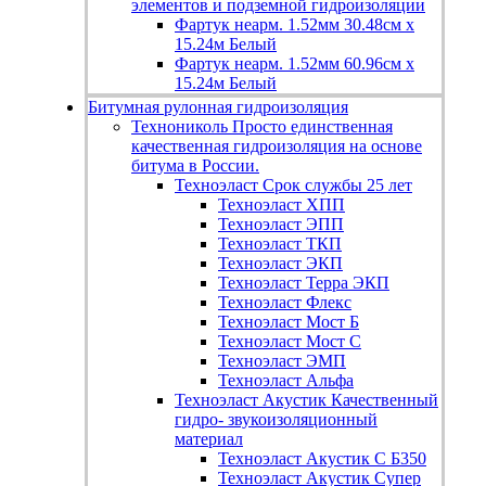
элементов и подземной гидроизоляции
Фартук неарм. 1.52мм 30.48см х
15.24м Белый
Фартук неарм. 1.52мм 60.96см х
15.24м Белый
Битумная рулонная гидроизоляция
Технониколь
Просто единственная
качественная гидроизоляция на основе
битума в России.
Техноэласт
Срок службы 25 лет
Техноэласт ХПП
Техноэласт ЭПП
Техноэласт ТКП
Техноэласт ЭКП
Техноэласт Терра ЭКП
Техноэласт Флекс
Техноэласт Мост Б
Техноэласт Мост С
Техноэласт ЭМП
Техноэласт Альфа
Техноэласт Акустик
Качественный
гидро- звукоизоляционный
материал
Техноэласт Акустик С Б350
Техноэласт Акустик Супер