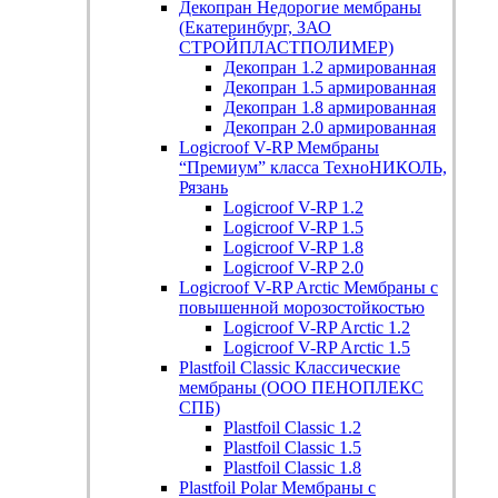
Декопран
Недорогие мембраны
(Екатеринбург, ЗАО
СТРОЙПЛАСТПОЛИМЕР)
Декопран 1.2 армированная
Декопран 1.5 армированная
Декопран 1.8 армированная
Декопран 2.0 армированная
Logicroof V-RP
Мембраны
“Премиум” класса ТехноНИКОЛЬ,
Рязань
Logicroof V-RP 1.2
Logicroof V-RP 1.5
Logicroof V-RP 1.8
Logicroof V-RP 2.0
Logicroof V-RP Arctic
Мембраны с
повышенной морозостойкостью
Logicroof V-RP Arctic 1.2
Logicroof V-RP Arctic 1.5
Plastfoil Classic
Классические
мембраны (ООО ПЕНОПЛЕКС
СПБ)
Plastfoil Classic 1.2
Plastfoil Classic 1.5
Plastfoil Classic 1.8
Plastfoil Polar
Мембраны с