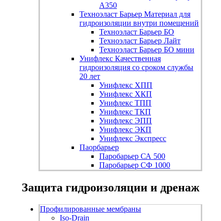
А350
Техноэласт Барьер
Материал для
гидроизоляции внутри помещений
Техноэласт Барьер БО
Техноэласт Барьер Лайт
Техноэласт Барьер БО мини
Унифлекс
Качественная
гидроизоляция со сроком службы
20 лет
Унифлекс ХПП
Унифлекс ХКП
Унифлекс ТПП
Унифлекс ТКП
Унифлекс ЭПП
Унифлекс ЭКП
Унифлекс Экспресс
Паорбарьер
Паробарьер СА 500
Паробарьер СФ 1000
Защита гидроизоляции и дренаж
Профилированные мембраны
Iso-Drain