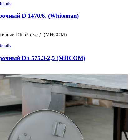
etails
рочный D 1470/6. (Whiteman)
etails
ирочный Dh 575.3-2,5 (МИСОМ)