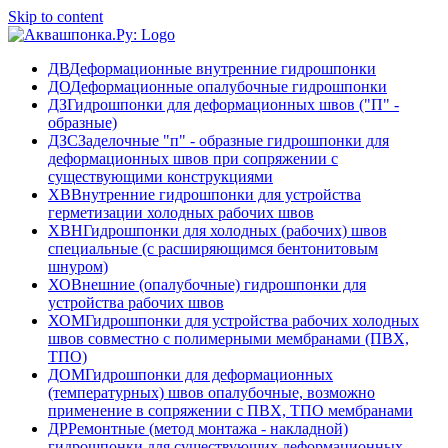
Skip to content
ДВ
Деформационные внутренние гидрошпонки
ДО
Деформационные опалубочные гидрошпонки
ДЗ
Гидрошпонки для деформационных швов ("П" -
образные)
ДЗС
Заделочные "п" - образные гидрошпонки для
деформационных швов при сопряжении с
существующими конструкциями
ХВ
Внутренние гидрошпонки для устройства
герметизации холодных рабочих швов
ХВН
Гидрошпонки для холодных (рабочих) швов
специальные (с расширяющимся бентонитовым
шнуром)
ХО
Внешние (опалубочные) гидрошпонки для
устройства рабочих швов
ХОМ
Гидрошпонки для устройства рабочих холодных
швов совместно с полимерными мембранами (ПВХ,
ТПО)
ДОМ
Гидрошпонки для деформационных
(температурных) швов опалубочные, возможно
применение в сопряжении с ПВХ, ТПО мембранами
ДР
Ремонтные (метод монтажа - накладной)
гидрошпонки для существующих деформационных