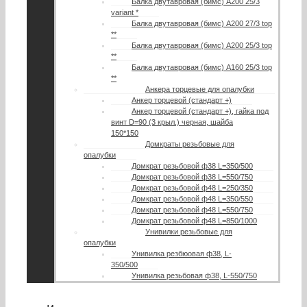
Балка двутавровая (бимс) А200 25/3
variant *
Балка двутавровая (бимс) А200 27/3 top
**
Балка двутавровая (бимс) A200 25/3 top
**
Балка двутавровая (бимс) A160 25/3 top
**
Анкера торцевые для опалубки
Анкер торцевой (стандарт +)
Анкер торцевой (стандарт +), гайка под
винт D=90 (3 крыл.) черная, шайба
150*150
Домкраты резьбовые для
опалубки
Домкрат резьбовой ф38 L=350/500
Домкрат резьбовой ф38 L=550/750
Домкрат резьбовой ф48 L=250/350
Домкрат резьбовой ф48 L=350/550
Домкрат резьбовой ф48 L=550/750
Домкрат резьбовой ф48 L=850/1000
Унивилки резьбовые для
опалубки
Унивилка резбюовая ф38, L-
350/500
Унивилка резьбовая ф38, L-550/750