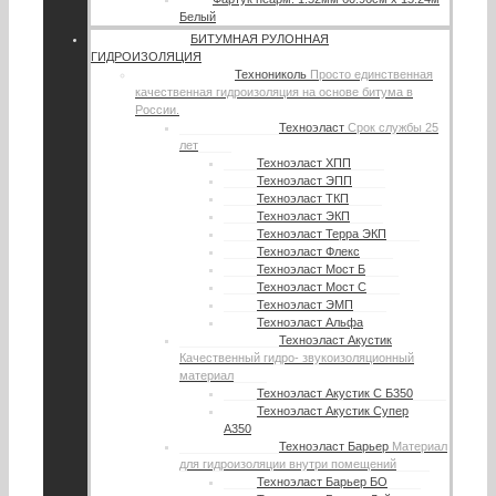
Белый
БИТУМНАЯ РУЛОННАЯ
ГИДРОИЗОЛЯЦИЯ
Технониколь
Просто единственная
качественная гидроизоляция на основе битума в
России.
Техноэласт
Срок службы 25
лет
Техноэласт ХПП
Техноэласт ЭПП
Техноэласт ТКП
Техноэласт ЭКП
Техноэласт Терра ЭКП
Техноэласт Флекс
Техноэласт Мост Б
Техноэласт Мост С
Техноэласт ЭМП
Техноэласт Альфа
Техноэласт Акустик
Качественный гидро- звукоизоляционный
материал
Техноэласт Акустик С Б350
Техноэласт Акустик Супер
А350
Техноэласт Барьер
Материал
для гидроизоляции внутри помещений
Техноэласт Барьер БО