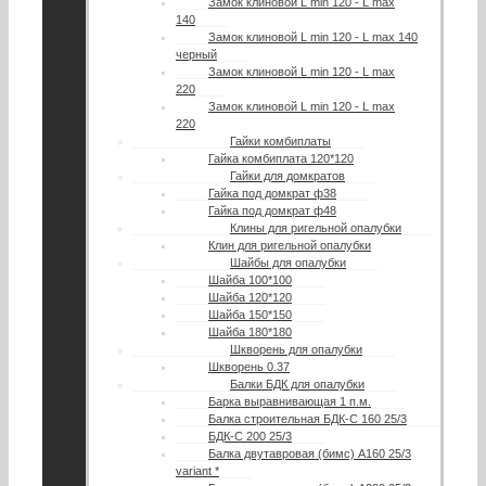
Замок клиновой L min 120 - L max
140
Замок клиновой L min 120 - L max 140
черный
Замок клиновой L min 120 - L max
220
Замок клиновой L min 120 - L max
220
Гайки комбиплаты
Гайка комбиплата 120*120
Гайки для домкратов
Гайка под домкрат ф38
Гайка под домкрат ф48
Клины для ригельной опалубки
Клин для ригельной опалубки
Шайбы для опалубки
Шайба 100*100
Шайба 120*120
Шайба 150*150
Шайба 180*180
Шкворень для опалубки
Шкворень 0.37
Балки БДК для опалубки
Барка выравнивающая 1 п.м.
Балка строительная БДК-С 160 25/3
БДК-С 200 25/3
Балка двутавровая (бимс) А160 25/3
variant *