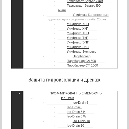
Техноэласт Барьер Лайт
Техноэласт Барьер БО
мини
Унифлекс
Качественная
гидроизоляция со сроком службы 20 лет
Унифлекс ХПП
Унифлекс ХКП
Унифлекс ТПП
Унифлекс ТКП
Унифлекс ЭПП
Унифлекс ЭКП
Унифлекс Экспресс
Паорбарьер
Паробарьер СА 500
Паробарьер СФ 1000
Защита гидроизоляции и дренаж
ПРОФИЛИРОВАННЫЕ МЕМБРАНЫ
Iso-Drain
Iso-Drain 8
Iso-Drain 8
Iso-Drain 8 Н
Iso-Drain 8 W
Iso-Drain 10
Iso-Drain 10