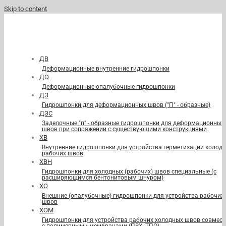
Skip to content
ДВ
Деформационные внутренние гидрошпонки
ДО
Деформационные опалубочные гидрошпонки
ДЗ
Гидрошпонки для деформационных швов ("П" - образные)
ДЗС
Заделочные "п" - образные гидрошпонки для деформационных
швов при сопряжении с существующими конструкциями
ХВ
Внутренние гидрошпонки для устройства герметизации холод
рабочих швов
ХВН
Гидрошпонки для холодных (рабочих) швов специальные (с
расширяющимся бентонитовым шнуром)
ХО
Внешние (опалубочные) гидрошпонки для устройства рабочих
швов
ХОМ
Гидрошпонки для устройства рабочих холодных швов совмест