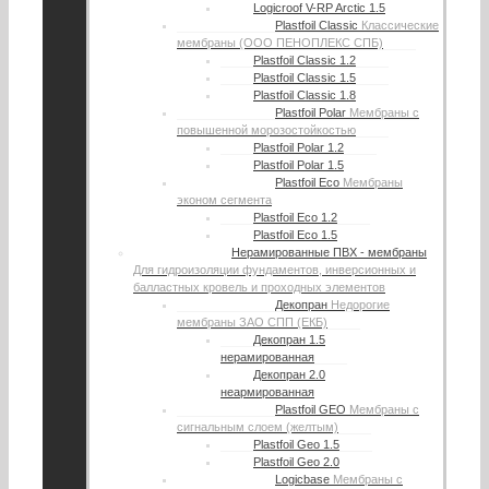
Logicroof V-RP Arctic 1.5
Plastfoil Classic
Классические
мембраны (ООО ПЕНОПЛЕКС СПБ)
Plastfoil Classic 1.2
Plastfoil Classic 1.5
Plastfoil Classic 1.8
Plastfoil Polar
Мембраны с
повышенной морозостойкостью
Plastfoil Polar 1.2
Plastfoil Polar 1.5
Plastfoil Eco
Мембраны
эконом сегмента
Plastfoil Eco 1.2
Plastfoil Eco 1.5
Нерамированные ПВХ - мембраны
Для гидроизоляции фундаментов, инверсионных и
балластных кровель и проходных элементов
Декопран
Недорогие
мембраны ЗАО СПП (ЕКБ)
Декопран 1.5
нерамированная
Декопран 2.0
неармированная
Plastfoil GEO
Мембраны с
сигнальным слоем (желтым)
Plastfoil Geo 1.5
Plastfoil Geo 2.0
Logicbase
Мембраны с