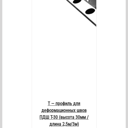
AILS
Т — профиль для
деформационных швов
ПДШ Т-30 (высота 30мм /
длина 2,5м/3м)