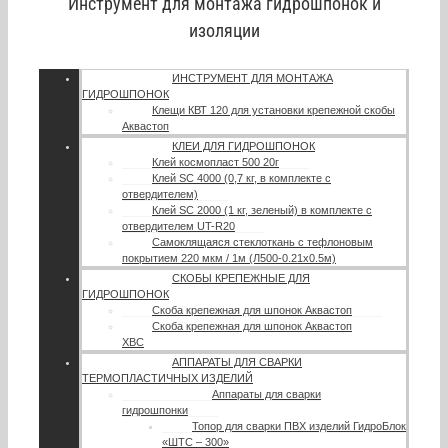
Инструмент для монтажа гидрошпонок и
изоляции
ИНСТРУМЕНТ ДЛЯ МОНТАЖА
ГИДРОШПОНОК
Клещи КВТ 120 для установки крепежной скобы
Аквастоп
КЛЕИ ДЛЯ ГИДРОШПОНОК
Клей космопласт 500 20г
Клей SC 4000 (0,7 кг, в комплекте с
отвердителем)
Клей SC 2000 (1 кг, зеленый) в комплекте с
отвердителем UT-R20
Самоклящаяся стеклоткань с тефлоновым
покрытием 220 мкм / 1м (Л500-0.21х0.5м)
СКОБЫ КРЕПЕЖНЫЕ ДЛЯ
ГИДРОШПОНОК
Скоба крепежная для шпонок Аквастоп
Скоба крепежная для шпонок Аквастоп
ХВС
АППАРАТЫ ДЛЯ СВАРКИ
ТЕРМОПЛАСТИЧНЫХ ИЗДЕЛИЙ
Аппараты для сварки
гидрошпонки
Топор для сварки ПВХ изделий ГидроБлок
«ШТС – 300»