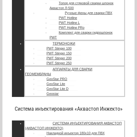
Топор для стяковой сварки шпонок
Аквастоп Л-500
Ручные фены для сварки ПВХ
PWT Hotline
PWT Hotline L
PWT Hotline PRo
Комплект для сварки гидрошпонок
PWT
ТЕРМОНОЖИ
PWT Stinger 100
PWT Stinger 150
PWT Stinger 200
PWT Stinger 250
АППАРАТЫ ДЛЯ СВАРКИ
ГЕОМЕМБРАНЫ
GeoStar PRO
GeoStar Lite
GeoStar Lite D
Geostar
Система инъектирования «Аквастоп Инжекто»
СИСТЕМА ИНЪЕКТИРОВАНИЯ АКВАСТОП
(АКВАСТОП ИНЖЕКТО)
Накладной инъектор 180х10 для ПВХ