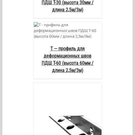
ПДШ Т-30 (высота 30мм /
длина 2,5м/3м)
AILS
Т — профиль для
деформационных швов
ПДШ Т-60 (высота 60мм /
длина 2,5м/3м)