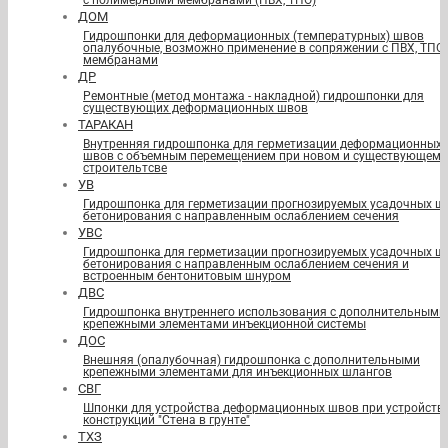
с полимерными мембранами (ПВХ, ТПО)
ДОМ
Гидрошпонки для деформационных (температурных) швов
опалубочные, возможно применение в сопряжении с ПВХ, ТПО
мембранами
ДР
Ремонтные (метод монтажа - накладной) гидрошпонки для
существующих деформационных швов
ТАРАКАН
Внутренняя гидрошпонка для герметизации деформационных
швов с объемным перемещением при новом и существующем
строительтсве
УВ
Гидрошпонка для герметизации прогнозируемых усадочных ш
бетонирования с направленным ослаблением сечения
УВС
Гидрошпонка для герметизации прогнозируемых усадочных ш
бетонирования с направленным ослаблением сечения и
встроенным бентонитовым шнуром
ДВС
Гидрошпонка внутреннего использования с дополнительными
крепежными элементами инъекционной системы
ДОС
Внешняя (опалубочная) гидрошпонка с дополнительными
крепежными элементами для инъекционных шлангов
СВГ
Шпонки для устройства деформационных швов при устройств
конструкций "Стена в грунте"
ТХЗ