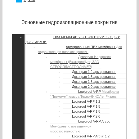
Основные гидроизоляционные покрытия
ПВХ МЕМБРАНЫ
ОТ 280 РУБ/М² С НДС И
ДОСТАВКОЙ
Армированные ПВХ мембраны
Для
гидроизоляции плоских кровель
Декопран
Недорогие
мембраны (Екатеринбург, ЗАО
СТРОЙПЛАСТПОЛИМЕР)
Декопран 1.2 армированная
Декопран 1.5 армированная
Декопран 1.8 армированная
Декопран 2.0 армированная
Logicroof V-RP
Мембраны
“Премиум” класса ТехноНИКОЛЬ, Рязань
Logicroof V-RP 1.2
Logicroof V-RP 1.5
Logicroof V-RP 1.8
Logicroof V-RP 2.0
Logicroof V-RP Arctic
Мембраны с повышенной
морозостойкостью
Logicroof V-RP Arctic 1.2