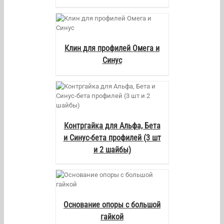
AILS
Клин для профилей Омега и
Синус
AILS
Контргайка для Альфа, Бета
и Синус-бета профилей (3 шт
и 2 шайбы)
AILS
Основание опоры с большой
гайкой